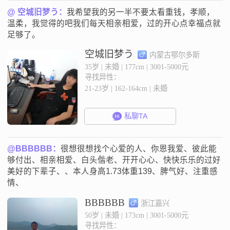
@ 空城旧梦う：
我希望我的另一半不要太看重钱，孝顺，
温柔，我觉得的吧我们每天相亲相爱，过的开心点幸福点就
足够了。
空城旧梦う
内蒙古鄂尔多斯
35岁 | 未婚 | 177cm | 3001-5000元
寻找异性：
21-23岁 | 162-164cm | 未婚
私聊TA
@BBBBBB：
很想很想找个心爱的人、你恩我爱、彼此能
够付出、相亲相爱、白头偕老、开开心心、快快乐乐的过好
美好的下辈子、、本人身高1.73体重139、脾气好、注重感
情、
BBBBBB
浙江嘉兴
50岁 | 未婚 | 173cm | 3001-5000元
寻找异性：