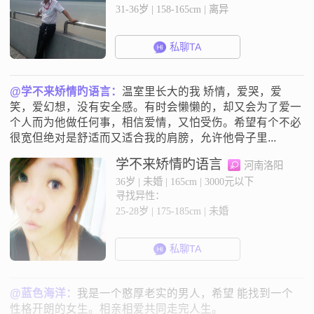
31-36岁 | 158-165cm | 离异
私聊TA
@学不来矫情旳语言：
温室里长大的我 矫情，爱哭，爱
笑，爱幻想，没有安全感。有时会懒懒的，却又会为了爱一
个人而为他做任何事，相信爱情，又怕受伤。希望有个不必
很宽但绝对是舒适而又适合我的肩膀，允许他骨子里...
学不来矫情旳语言
河南洛阳
36岁 | 未婚 | 165cm | 3000元以下
寻找异性：
25-28岁 | 175-185cm | 未婚
私聊TA
@蓝色海洋：
我是一个憨厚老实的男人，希望 能找到一个
性格开朗的女生。相亲相爱共同走完人生。