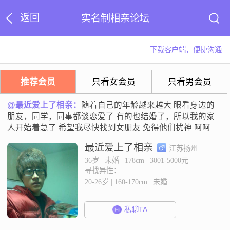
返回
实名制相亲论坛
下载客户端，便捷沟通
推荐会员
只看女会员
只看男会员
@最近爱上了相亲：
随着自己的年龄越来越大 眼看身边的
朋友，同学，同事都谈恋爱了 有的也结婚了，所以我的家
人开始着急了 希望我尽快找到女朋友 免得他们扰神 呵呵
最近爱上了相亲
江苏扬州
36岁 | 未婚 | 178cm | 3001-5000元
寻找异性：
20-26岁 | 160-170cm | 未婚
私聊TA