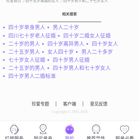
珍爱首页
四十五岁离婚的女人
四十岁男人和二十七岁女人
幽默的男孩，我平时的业
余喜欢旅行、看电影，希
相关搜索
望将来过一起携手游天
下、一起宅在家里看电影
四十岁单身男人
男人二十岁
的生活，对于我的另一
四川七十岁老人征婚
四十岁二婚女人征婚
半，我希望是直率、孝
二十岁的男人
四十岁离异男人
四十岁女人
九五二七
顺、独立，...
二十五岁男人
女人四十岁
男人二十多岁
只是想寻一份安定的感
七十岁女人征婚
四十岁男人征婚
情，不需要太多其他因
二十五岁的男人
四十岁男人和七十岁女人
素，平平淡淡相守，就此
一生，希望你懂得互相尊
四十岁男人二婚标准
重，理解，不要太过于物
质，缘分可遇而不可求，
但愿能遇到今生的另一
锦诺
半........
珍爱专题
客户端
意见反馈
我是个比较内向但有思想
Copyright © 2005-2026
的男孩 以前谈过一个人女
朋友 没懂得珍惜 现在就
想找个合适的女孩 我会珍
惜她
红娘服务
附近单身
我的
推荐异性
脱单必看