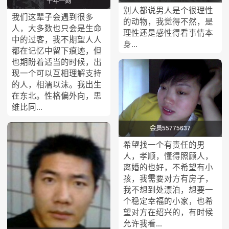
十年一刻
别人都说男人是个很理性
我们这辈子会遇到很多
的动物，我觉得不然，是
人，大多数也只会是生命
理性还是感性得看事情本
中的过客，我不期望人人
身...
都在记忆中留下痕迹，但
也期盼着适当的时候，出
现一个可以互相理解支持
的人，相濡以沫。我出生
在东北。性格偏外向，思
维比同...
会员55775637
希望找一个有责任的男
人，孝顺，懂得照顾人，
离婚的也好，不希望有小
孩，我需要对方有房子，
我不想到处漂泊，想要一
个稳定幸福的小家，也希
望对方在绍兴的，有时候
允许我看...