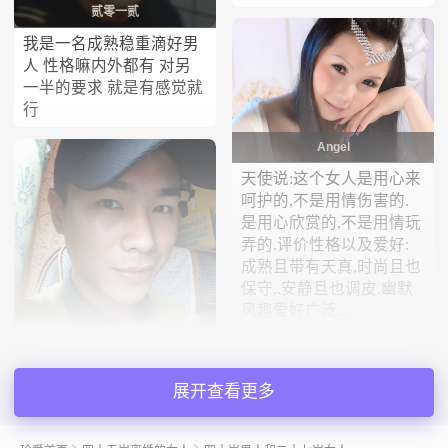
贰零一贰
我是一名成熟稳重滴好男
人 性格嘛内外都有 对另
一半的要求 就是有感觉就
行
Angel
天使说:这个女人是用心来
呵护的,不是用情伤害的.
是用心欣赏的,不是用情玩
弄的.评价性格以及爱好:
成熟且带有天真,时尚且也
保守,.安静且也调皮.幽默
风趣爱好广泛...
展开查看更多
会员53529737
大家好，我目前在重庆市
居住，是一个有责任心、