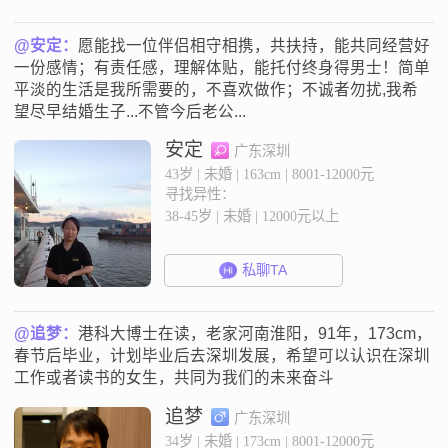
@安定：
愿能找一位伴侣相守相携，共扶持，能共同经营好
一份感情；有责任感，理解体贴，能托付终身得男士！简单
平淡的生活是我所需要的，不喜欢做作；不诚者勿扰,我希
望尽早结婚生子...不管今后老公...
安定
广东深圳
43岁 | 未婚 | 163cm | 8001-12000元
寻找异性：
38-45岁 | 未婚 | 12000元以上
私聊TA
@追梦：
港科大博士在读，老家河南淮阳，91年，173cm，
春节后毕业，计划毕业后去深圳发展，希望可以认识在深圳
工作或者读书的女生，共同为我们的未来奋斗
追梦
广东深圳
34岁 | 未婚 | 173cm | 8001-12000元