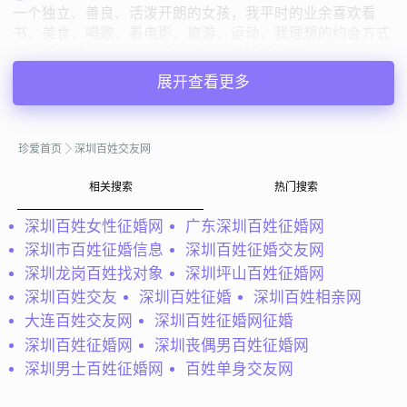
一个独立、善良、活泼开朗的女孩，我平时的业余喜欢看
书、美食、唱歌、看电影、旅游、运动，我理想的约会方式
是一起做饭，对于我的另一半，我希望是稳重、...
展开查看更多
安静的丫??
广东深圳
33岁 | 未婚 | 168cm | 3001-5000元
寻找异性：
24-27岁 | 173-187cm | 未婚
珍爱首页
深圳百姓交友网
相关搜索
热门搜索
私聊TA
深圳百姓女性征婚网
广东深圳百姓征婚网
深圳市百姓征婚信息
深圳百姓征婚交友网
@依晴：
四川人在四川读大学毕业后在深圳打拼。新闻说四
深圳龙岗百姓找对象
深圳坪山百姓征婚网
川人离婚率高，我要的是一生的灵魂伴侣，组成一个和美的
家庭，这点父母是我的楷模。爱是给予的，两人要懂得互相
深圳百姓交友
深圳百姓征婚
深圳百姓相亲网
尊重、关心、爱护。我想今年收货一...
大连百姓交友网
深圳百姓征婚网征婚
深圳百姓征婚网
深圳丧偶男百姓征婚网
依晴
广东深圳
深圳男士百姓征婚网
百姓单身交友网
44岁 | 未婚 | 161cm | 12001-20000元
寻找异性：