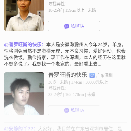
寻找异性：
18-25岁 | 159cm以上 | 未婚
私聊TA
@普罗旺斯的快乐：
本人是安徽滁滁州人今年24岁，单身，
性格刚强当然不是蛮横无理，无不良习惯，爱好运动，也会
洗衣做饭，勤俭持家，现工作在深圳，本人的经历在这里就
不想多说了。我想找一个老家的，最好看上去...
普罗旺斯的快乐
广东深圳
36岁 | 未婚 | 174cm | 50000元以上
寻找异性：
22-24岁 | 165-170cm | 未婚
私聊TA
@安静的丫??：
大家好，我目前在广东省深圳市居住，是