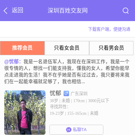
返回
深圳百姓交友网
下载客户端，便捷沟通
推荐会员
只看女会员
只看男会员
@忧郁：
我是一名退伍军人，我现在在深圳工作，我是一个
很专情的人，想找一们能支持我，懂我的女人，希望你能早
点走进我的生活！我不在乎她是否有过过去，我只要将来我
们在一起能幸福就足够了，我也相信...
忧郁
广东深圳
38岁 | 未婚 | 170cm | 3000元以下
寻找异性：
19-23岁 | 155-165cm | 未婚
私聊TA