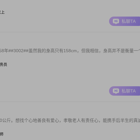
元以上
私聊TA
年##3002##虽然我的身高只有158cm，但我相信，身高并不是衡量一
 公务员
私聊TA
60公斤。想找个心地善良有爱心，孝敬老人有责任心，能携手后半生的真
幼师