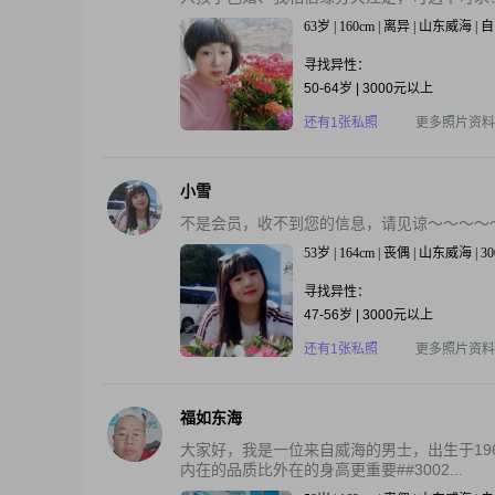
63岁 | 160cm | 离异 | 山东威海 
寻找异性：
50-64岁 | 3000元以上
还有1张私照
更多照片资料
小雪
不是会员，收不到您的信息，请见谅～～～～
53岁 | 164cm | 丧偶 | 山东威海 |
寻找异性：
47-56岁 | 3000元以上
还有1张私照
更多照片资料
福如东海
大家好，我是一位来自威海的男士，出生于1968
内在的品质比外在的身高更重要##3002...