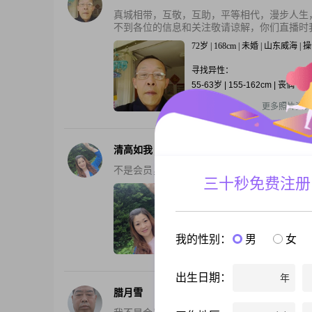
真城相带，互敬，互助，平等相代，漫步人生
不到各位的信息和关注敬请谅解，你们直播时我
72岁 | 168cm | 未婚 | 山东威海 
寻找异性：
55-63岁 | 155-162cm | 丧偶
还有2张私照
更多照片资料
清高如我
不是会员，看不到信息，必须是会员才能看吗
三十秒免费注册
53岁 | 163cm | 离异 | 山东威海 
寻找异性：
41-48岁 | 12000元以上
我的性别：
男
女
还有3张私照
更多照片资料
出生日期：
年
腊月雪