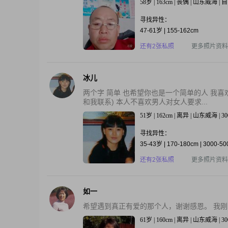
58岁 | 163cm | 丧偶 | 山东威海 
寻找异性：
47-61岁 | 155-162cm
还有2张私照
更多照片资料
冰儿
两个字 简单 也希望你也是一个简单的人 我喜
和我联系) 本人不喜欢男人对女人要求...
51岁 | 162cm | 离异 | 山东威海 |
寻找异性：
35-43岁 | 170-180cm | 3000-5
还有2张私照
更多照片资料
如一
希望遇到真正有爱的那个人，谢谢感恩。 我
61岁 | 160cm | 离异 | 山东威海 | 3