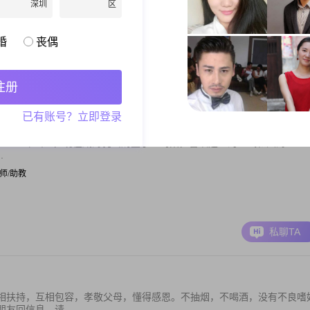
到美女发的信息。
深圳
区
| 自由职业
婚
丧偶
私聊TA
注册
已有账号？立即登录
##1959年出生，现在威海乳山购置了一鸟巢，喜欢这里的空气和大海
.
 讲师/助教
私聊TA
相扶持，互相包容，孝敬父母，懂得感恩。不抽烟，不喝酒，没有不良嗜
友回信息，请...