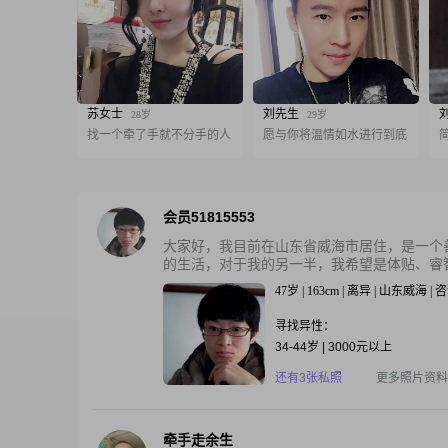
苏女士
刘先生
28岁
29岁
找一个牵了手就不分手的人
愿与你将温情如水进行到底
会员51815553
大家好，我目前在山东省威海市居住，是一个
的生活，对于我的另一半，我希望是体贴、睿智.
47岁 | 163cm | 离异 | 山东威海 |
寻找异性：
34-44岁 | 3000元以上
还有3张私照
更多照片资料
牵手走余生