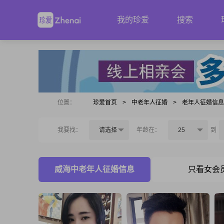
我的珍爱
搜索
位置：
珍爱首页
>
中老年人征婚
>
老年人征婚信
我要找：
请选择
年龄在：
25
到
威海中老年人征婚信息
只看女会