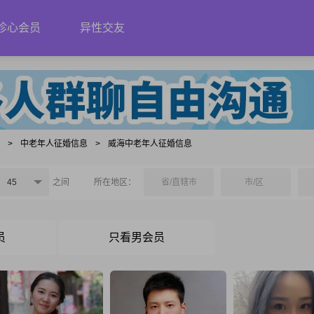
珍心会员
异性交友
息
>
中老年人征婚信息
>
威海中老年人征婚信息
45
之间
所在地区：
省/直辖市
市/区
员
只看男会员