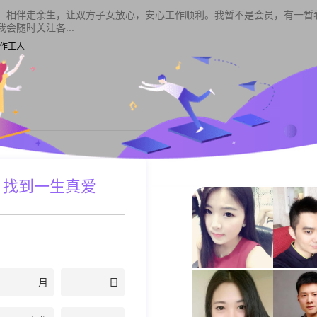
，相伴走余生，让双方子女放心，安心工作顺利。我暂不是会员，有一暂
会随时关注各...
| 操作工人
私聊TA
？
 找到一生真爱
| 销售总监
私聊TA
月
日