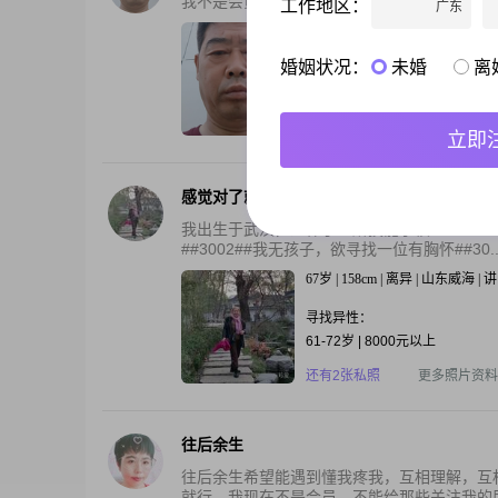
我不是会员，收不到美女发的信息。怎么能收
工作地区：
广东
60岁 | 170cm | 离异 | 山东威海 
婚姻状况：
未婚
离
寻找异性：
48-56岁
还有2张私照
更多照片资料
立即
感觉对了就行
我出生于武汉，退休于一所技能学校##3002
##3002##我无孩子，欲寻找一位有胸怀##30..
67岁 | 158cm | 离异 | 山东威海 |
寻找异性：
61-72岁 | 8000元以上
还有2张私照
更多照片资料
往后余生
往后余生希望能遇到懂我疼我，互相理解，互
就行。我现在不是会员，不能给那些关注我的朋