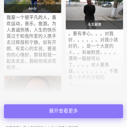
Andy
我是一个很平凡的人，喜
欢运动，音乐，旅游。为
永发副食
人真诚热情，人生的快乐
。要有孝心，。。对我
莫过于和我所爱的人携手
好，。。。。。对我小孩
走过辉煌和宁静。如有开
好的，。是一个大度的
朗、有爱心的女孩，要是
人，。有幽默感，。。。
你的心情好，那就和我一
漂亮一般就可以
起去走走，我给你说点花
了，。。。对人要真
前月...
诚，。。。。。。。不要
是一个斤斤计较的
人，。...
展开查看更多