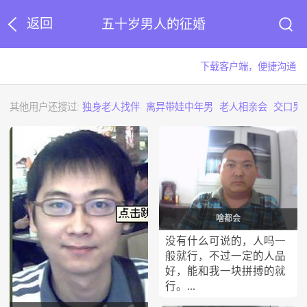
返回
五十岁男人的征婚
下载客户端，便捷沟通
其他用户还搜过:
独身老人找伴
离异带娃中年男
老人相亲会
交口男
啥都会
没有什么可说的，人吗一
般就行，不过一定的人品
好，能和我一块拼搏的就
行。...