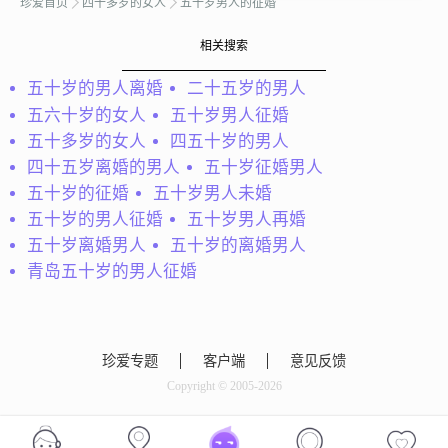
珍爱首页
四十多岁的女人
五十岁男人的征婚
柯搜到
希望能借注这个平台能找
相关搜索
到属于自己的幸福！
心静如水
五十岁的男人离婚
二十五岁的男人
家在丹江市区，有时工作
五六十岁的女人
五十岁男人征婚
在外，孤独向何诉。缘份
就在一线间，可陪何人共
五十多岁的女人
四五十岁的男人
长天一色？愿执子之手，
四十五岁离婚的男人
五十岁征婚男人
白首不分离。静时多想己
五十岁的征婚
五十岁男人未婚
之不足，莫议他人是非。
五十岁的男人征婚
五十岁男人再婚
我为卿狂
这是一个美好的时代，可
五十岁离婚男人
五十岁的离婚男人
能偶尔...
英俊、睿智、上进、问
青岛五十岁的男人征婚
责、幽默、孝顺、爱心。
我依秋窗望清风，为谁把
盏对月明．卿念君心遥千
里,狂任丝雨待逢春.又是
珍爱专题
客户端
意见反馈
一年落叶黄，一场秋雨一
层凉。九月江南花事休，
Copyright © 2005-2026
芙蓉宛转立中州。我静立
寻找真情
此中...
我是一个未婚的男人，想