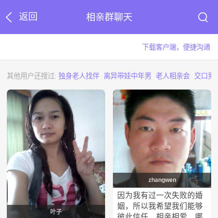
返回
相亲群聊天
下载客户端，便捷沟通
其他用户还搜过:
独身老人找伴
离异带娃中年男
老人相亲会
交口男
zhangwen
因为我有过一次失败的婚
姻，所以我希望我们能够
叶子
彼此信任，相亲相爱，哪