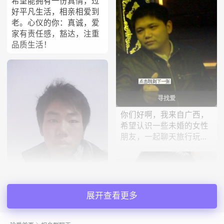
希望能拥有一份真情，过
好平凡生活，相亲相爱到
老。心仪的你：真诚，爱
家有责任感，豁达，注重
品质生活！
寻找爱
你们好啊，我来自广西，
希望认识一些未婚的女性
朋友，一起聊天旅行玩...
宋亚洲
展开查看更多
对另一半 我爱你你爱我就
行孝敬父母贤妻良母！我
的性格外向 喜欢好动爱好