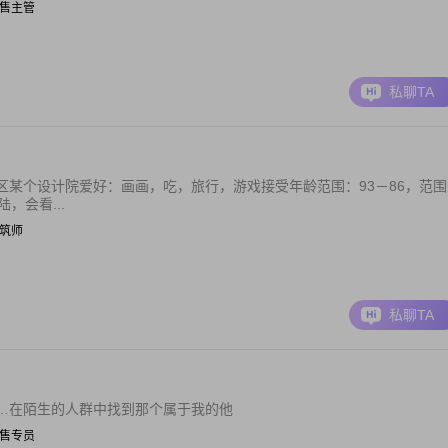
| 销售主管
私聊TA
某个设计院爱好：画画，吃，旅行，游戏接受年龄范围：93－86，范围
，会看...
 建筑师
私聊TA
…在陌生的人群中找到那个属于我的他
| 销售专员