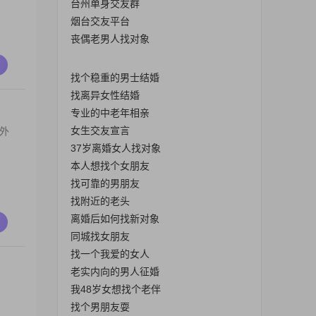
台州单身交友群
烟台交友平台
丧偶老男人找对象
找个稳重的男士结婚
找离异女性结婚
专业的中老年相亲
女生交友宣言
外
37岁离婚女人找对象
本人想找个女朋友
找可靠的男朋友
找附近的老头
离婚后如何找新对象
同城找女朋友
找一个我爱的女人
老实内向的男人征婚
我48岁女想找个老伴
找个男朋友耍