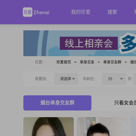
我的珍爱
搜索
位置：
珍爱首页
>
单身交友
>
单身交友群
>
烟
我要找：
请选择
年龄在：
25
到
烟台单身交友群
只看女会