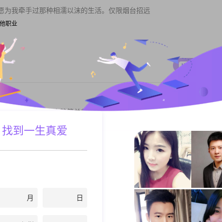
愿为我牵手过那种相濡以沫的生活。仅限烟台招远
| 其他职业
私聊TA
到了美丽的故乡。文静简单善良温柔体贴善解人意。浪漫小资，高度自律
质优秀的男生...
 找到一生真爱
| 财务主管
私聊TA
月
日