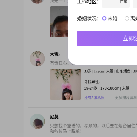
我是一个实在人，我想找个老婆。我想找个对
工作地区：
广东
37岁 | 173cm | 未婚 | 山东烟台 |
婚姻状况：
未婚
离
寻找异性：
18-30岁 | 160-170cm | 未婚
还有2张私照
更多照片资料
立即
大雪。
有责任心、有爱心、喜欢动物的。最好是烟台
33岁 | 172cm | 未婚 | 山东烟台 |
寻找异性：
19-24岁 | 173-180cm | 未婚
还有3张私照
更多照片资料
尼莫
只想找个靠谱的，孝顺的，以后要在烟台居住
和各位马上脱单！