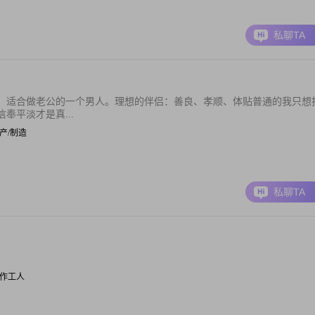
私聊TA
，适合做老公的一个男人。理想的伴侣：善良、孝顺、体贴普通的我只想
奉平淡才是真...
 生产/制造
私聊TA
| 操作工人