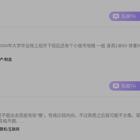
私聊TA
 2004年大学毕业除上班外下班后还有个小夜市地摊 一般 身高1米83 体重9
 生产/制造
私聊TA
是不能出去而是有些“懒”。性格比较内向，不过熟悉之后我可能不太像。
开朗、...
| 计算机/互联网