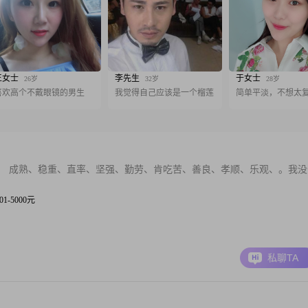
王女士
李先生
于女士
26岁
32岁
28岁
喜欢高个不戴眼镜的男生
我觉得自己应该是一个榴莲
简单平淡，不想太
！ 成熟、稳重、直率、坚强、勤劳、肯吃苦、善良、孝顺、乐观、。我没
001-5000元
私聊TA