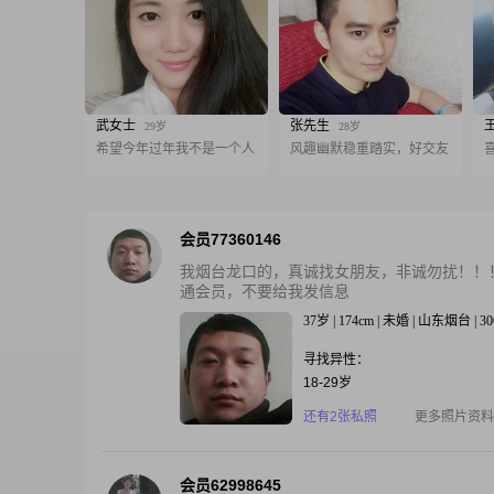
武女士
张先生
29岁
28岁
希望今年过年我不是一个人
风趣幽默稳重踏实，好交友
会员77360146
我烟台龙口的，真诚找女朋友，非诚勿扰！！
通会员，不要给我发信息
37岁 | 174cm | 未婚 | 山东烟台 | 3
寻找异性：
18-29岁
还有2张私照
更多照片资料
会员62998645