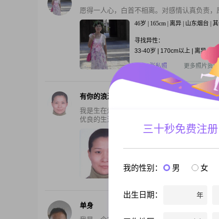
愿得一人心，白首不相离。对感情认真负责，
46岁 | 165cm | 离异 | 山东烟台 
寻找异性：
33-40岁 | 170cm以上 | 离异
还有2张私照
更多照片资料
有你的浪漫
我是生在烟台长在湘江的女生。三十年后又回
优良的生活习惯。当然也希望他也是一个综合素
三十秒免费注册
53岁 | 163cm | 离异 | 山东烟台 
寻找异性：
39-54岁 | 175cm以上 | 离异
我的性别：
男
女
还有1张私照
更多照片资料
出生日期：
年
单身