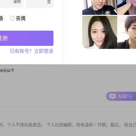
我好的，让我疼的。我认为结了婚就不要离婚，怎么都能坚持
深圳
区
 公务员
婚
丧偶
私聊TA
注册
已有账号？立即登录
市里的。父母都有退休，
 3000元以下
私聊TA
的，个人不排斥姐弟恋。 个人比较幽默，性格温和丶开朗；最后， 祝自