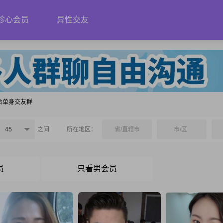
珍心会员
异性交友
台单身交友群
45
之间
所在地区：
省/直辖市
市/区
员
只看男会员