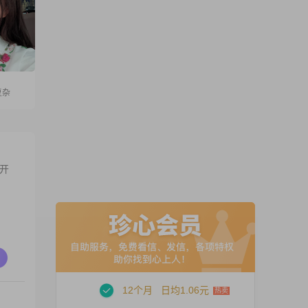
复杂
开
12个月
日均1.06元