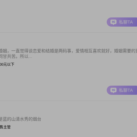
私聊TA
婚姻，一直觉得谈恋爱和结婚是两码事，爱情相互喜欢就好，婚姻需要的
甘共苦。所以...
 3000元以下
私聊TA
是蓝的山清水秀的烟台
| 销售主管