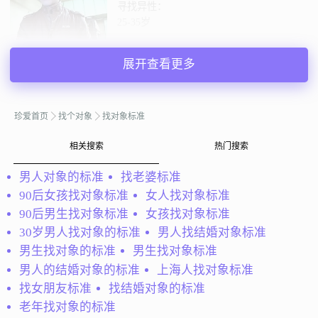
寻找异性：
25-35岁
私聊TA
展开查看更多
@清茶：
注册了珍爱网有3年了，那时候开始家里就催着结
珍爱首页
找个对象
找对象标准
婚，其中家里人介绍的也相亲了几次，但是都是没有缘分
的。我在珍爱网很少上，上班也挺忙的，最近有一年没登录
相关搜索
热门搜索
过了，但是珍爱的红娘热情的，让我又...
男人对象的标准
找老婆标准
清茶
广东深圳
90后女孩找对象标准
女人找对象标准
37岁 | 未婚 | 163cm | 5001-8000元
寻找异性：
90后男生找对象标准
女孩找对象标准
25-33岁 | 未婚 | 5000元以上
30岁男人找对象的标准
男人找结婚对象标准
男生找对象的标准
男生找对象标准
私聊TA
男人的结婚对象的标准
上海人找对象标准
找女朋友标准
找结婚对象的标准
老年找对象的标准
@only：
我呢，长得不漂亮 个子不高 可是我心眼好 择友标