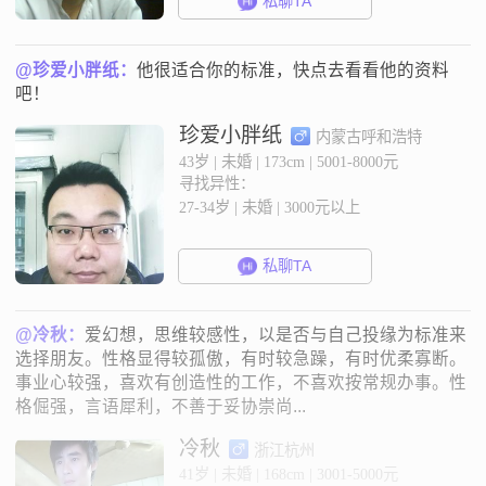
私聊TA
@珍爱小胖纸：
他很适合你的标准，快点去看看他的资料
吧！
珍爱小胖纸
内蒙古呼和浩特
43岁 | 未婚 | 173cm | 5001-8000元
寻找异性：
27-34岁 | 未婚 | 3000元以上
私聊TA
@冷秋：
爱幻想，思维较感性，以是否与自己投缘为标准来
选择朋友。性格显得较孤傲，有时较急躁，有时优柔寡断。
事业心较强，喜欢有创造性的工作，不喜欢按常规办事。性
格倔强，言语犀利，不善于妥协崇尚...
冷秋
浙江杭州
41岁 | 未婚 | 168cm | 3001-5000元