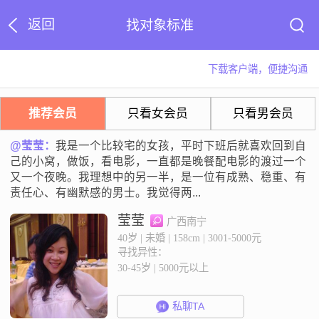
返回
找对象标准
下载客户端，便捷沟通
推荐会员
只看女会员
只看男会员
@莹莹：
我是一个比较宅的女孩，平时下班后就喜欢回到自
己的小窝，做饭，看电影，一直都是晚餐配电影的渡过一个
又一个夜晚。我理想中的另一半，是一位有成熟、稳重、有
责任心、有幽默感的男士。我觉得两...
莹莹
广西南宁
40岁 | 未婚 | 158cm | 3001-5000元
寻找异性：
30-45岁 | 5000元以上
私聊TA