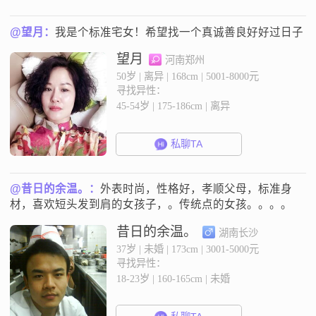
@望月：
我是个标准宅女！希望找一个真诚善良好好过日子
望月
河南郑州
50岁 | 离异 | 168cm | 5001-8000元
寻找异性：
45-54岁 | 175-186cm | 离异
私聊TA
@昔日的余温。：
外表时尚，性格好，孝顺父母，标准身
材，喜欢短头发到肩的女孩子，。传统点的女孩。。。。
昔日的余温。
湖南长沙
37岁 | 未婚 | 173cm | 3001-5000元
寻找异性：
18-23岁 | 160-165cm | 未婚