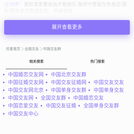
@28岁：
我知道爱要自由才能快乐,我却宁愿留在你身边,陪
你,陪你走过真诚交友，非诚勿扰
28岁
广东佛山
展开查看更多
41岁 | 未婚 | 174cm | 3001-5000元
寻找异性：
20-30岁 | 157cm以上
珍爱首页
全国交友
中国交友群
私聊TA
相关搜索
热门搜索
中国婚恋交友网
中国北京交友群
@鸿尘慢舞：
一个平凡而普通的人，相貌不影响市容，身高
中国征婚交友网
中国交友征婚网
中国交友交友
只有175cm,体重65kg.喜欢体育运动，比如爬山，健身，打
中国交友网北京
中国单身交友群
中国单身交友
羽毛球。。。。不抽烟，喝酒。只想找个心地善良的平凡女
姟，有什么心事能一起分享，...
中国交友网
全国交友群
中国婚恋交友
中国恋爱交友
中国交友征婚
全国单身交友群
鸿尘慢舞
广东广州
中国交友中心
39岁 | 未婚 | 175cm | 3001-5000元
寻找异性：
20-25岁 | 155-170cm | 未婚