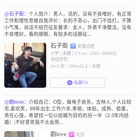
@石子街：
个人简介：男人，活的，没有不良嗜好，有正常
工作和理性思维自我评价：长的不恶心，出门不找打，不算
小气鬼，说话不结巴征友要求：女人，外表干净整洁，没有
不良嗜好，看的顺眼，有较多的话题征...
石子街
安徽合肥
47岁 | 未婚 | 171cm | 12001-20000元
寻找异性：
24-31岁 | 160cm以上 | 未婚
私聊TA
@韵love：
介绍自己：O型，做电子商务，吉林人,个人比较
宅,喜欢笑，89年出生,工作六年,孝顺，体贴，成熟、稳重，
责任心强，希望找一位以结婚为目的的另一半（2-3年内结
婚）;不好意思我不太会用...
韵love
北京