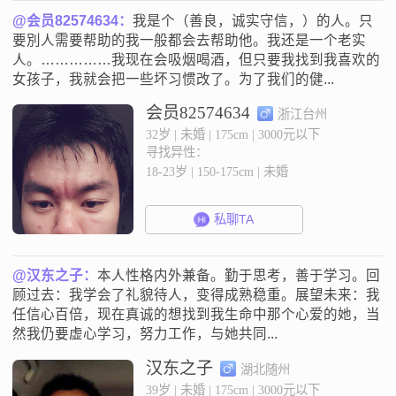
@会员82574634：
我是个（善良，诚实守信，）的人。只
要別人需要帮助的我一般都会去帮助他。我还是一个老实
人。……………我现在会吸烟喝酒，但只要我找到我喜欢的
女孩子，我就会把一些坏习惯改了。为了我们的健...
会员82574634
浙江台州
32岁 | 未婚 | 175cm | 3000元以下
寻找异性：
18-23岁 | 150-175cm | 未婚
私聊TA
@汉东之子：
本人性格内外兼备。勤于思考，善于学习。回
顾过去：我学会了礼貌待人，变得成熟稳重。展望未来：我
任信心百倍，现在真诚的想找到我生命中那个心爱的她，当
然我仍要虚心学习，努力工作，与她共同...
汉东之子
湖北随州
39岁 | 未婚 | 175cm | 3000元以下