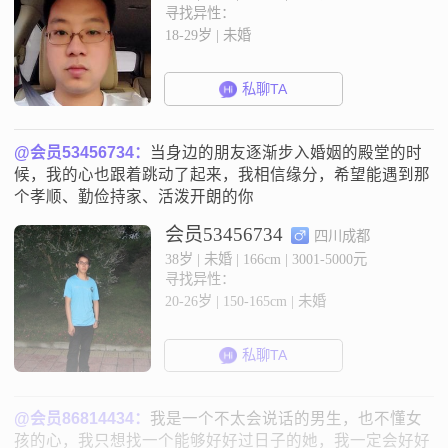
寻找异性：
18-29岁 | 未婚
私聊TA
@会员53456734：
当身边的朋友逐渐步入婚姻的殿堂的时
候，我的心也跟着跳动了起来，我相信缘分，希望能遇到那
个孝顺、勤俭持家、活泼开朗的你
会员53456734
四川成都
38岁 | 未婚 | 166cm | 3001-5000元
寻找异性：
20-26岁 | 150-165cm | 未婚
私聊TA
@会员86814434：
我是一个不太会说话的男生，也不懂女
孩的心，我只想找一个能够好好过日子的她，我一定会好好