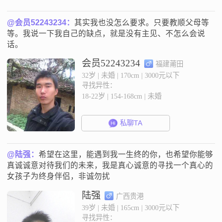
@会员52243234：
其实我也没怎么要求。只要教顺父母等
等。我说一下我自己的缺点，就是没有主见、不怎么会说
话。
会员52243234
福建莆田
32岁 | 未婚 | 170cm | 3000元以下
寻找异性：
18-22岁 | 154-168cm | 未婚
私聊TA
@陆强：
希望在这里，能遇到我一生终的你，也希望你能够
真诚诚意对待我们的未来，我是真心诚意的寻找一个真心的
女孩子为终身伴侣，非诚勿扰
陆强
广西贵港
39岁 | 未婚 | 165cm | 3000元以下
寻找异性：