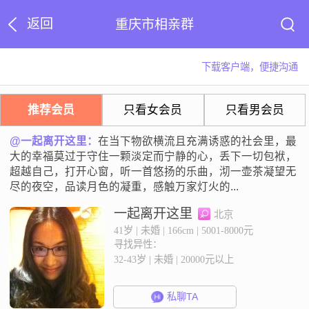
返回
重庆市相亲群
下载客户端，便捷沟通
推荐会员
只看女会员
只看男会员
@一起离开这里：
在当下物欲横流且充满诱惑的社会里，最
大的幸福莫过于守住一颗淡定而宁静的心，丢下一切包袱，
超越自己，打开心窗，听一首悠扬的乐曲，沏一壶茶凝望无
尽的夜空，品读月色的凝重，感触万家灯火的...
一起离开这里
北京
41岁 | 未婚 | 166cm | 5001-8000元
寻找异性：
32-43岁 | 未婚 | 20000元以上
私聊TA