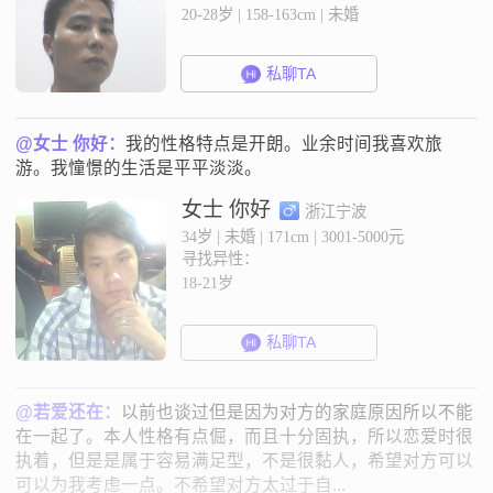
20-28岁 | 158-163cm | 未婚
私聊TA
@女士 你好：
我的性格特点是开朗。业余时间我喜欢旅
游。我憧憬的生活是平平淡淡。
女士 你好
浙江宁波
34岁 | 未婚 | 171cm | 3001-5000元
寻找异性：
18-21岁
私聊TA
@若爱还在：
以前也谈过但是因为对方的家庭原因所以不能
在一起了。本人性格有点倔，而且十分固执，所以恋爱时很
执着，但是是属于容易满足型，不是很黏人，希望对方可以
可以为我考虑一点。不希望对方太过于自...