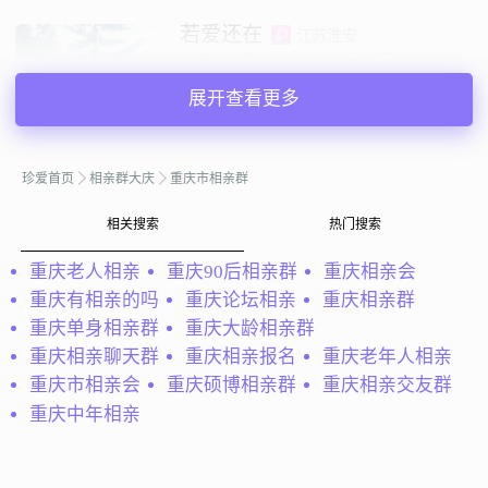
若爱还在
江苏淮安
35岁 | 未婚 | 162cm | 3000元以下
寻找异性：
展开查看更多
24-28岁 | 174-179cm | 未婚
私聊TA
珍爱首页
相亲群大庆
重庆市相亲群
相关搜索
热门搜索
@瘋瘋癲癲べ小女人：
O(∩_∩)O 瘋瘋癲癲べ讓你 べ 再堅強
、也是1個女人ㄟ
重庆老人相亲
重庆90后相亲群
重庆相亲会
瘋瘋癲癲べ小女人
重庆有相亲的吗
重庆论坛相亲
重庆相亲群
山东滨州
32岁 | 未婚 | 160cm | 3000元以下
重庆单身相亲群
重庆大龄相亲群
寻找异性：
重庆相亲聊天群
重庆相亲报名
重庆老年人相亲
19-20岁 | 175-184cm | 未婚
重庆市相亲会
重庆硕博相亲群
重庆相亲交友群
重庆中年相亲
私聊TA