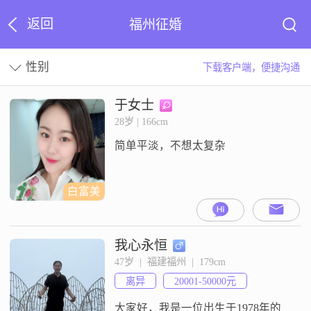
返回
福州征婚
性别
下载客户端，便捷沟通
于女士
28岁 | 166cm
简单平淡，不想太复杂
白富美
我心永恒
47岁  |  福建福州  |  179cm
离异
20001-50000元
大家好，我是一位出生于1978年的