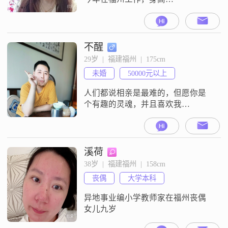
168cm##3002##我的学历是大学本
科，目前的月收入在8001到12000元
之间##3002##关于我的性格，身边
的朋友评价我是一个开朗爱笑的
不醒
人，平时也比较乐观积极##3002##
29岁  |  福建福州  |  175cm
我性格独立自信，同时也很随和，
未婚
50000元以上
觉得和人相处是一件容易的事
##3002##我自认为
人们都说相亲是最难的，但愿你是
个有趣的灵魂，并且喜欢我
##3002##主动打招呼就是喜欢，谢
谢
溪荷
38岁  |  福建福州  |  158cm
丧偶
大学本科
异地事业编小学教师家在福州丧偶
女儿九岁