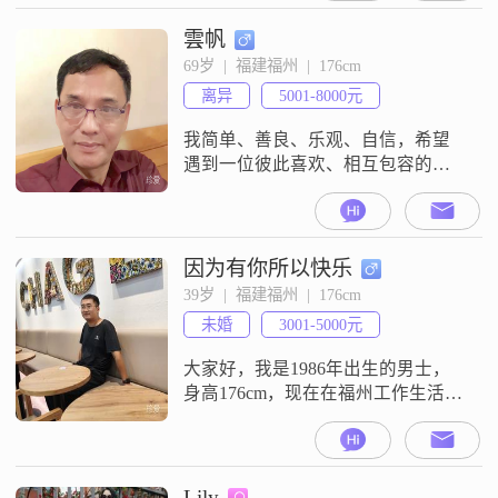
你有意，我可养你
雲帆
69岁  |  福建福州  |  176cm
离异
5001-8000元
我简单、善良、乐观、自信，希望
遇到一位彼此喜欢、相互包容的女
士，牵手共度晚年。
因为有你所以快乐
39岁  |  福建福州  |  176cm
未婚
3001-5000元
大家好，我是1986年出生的男士，
身高176cm，现在在福州工作生活
##3002##我的学历是高中及以下，
目前月收入在3001到5000元这个范
围##3002##性格方面，我是一个稳
重可靠的人，平时也比较乐观积极
Lily