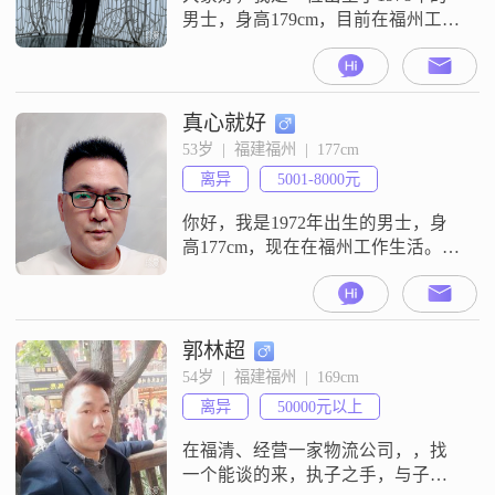
男士，身高179cm，目前在福州工
作。我的月收入在12001到20000元
之间，拥有大学本科学历。在性格
方面，我自认为是一个稳重可靠的
人，做事有自己的原则，不会轻易
真心就好
动摇。我也喜欢用幽默的方式与人
53岁  |  福建福州  |  177cm
交流，让气氛更加轻松愉快。我自
离异
5001-8000元
信果断，外向健谈，善于与人沟
通。责任感强，无论是对工作还是
你好，我是1972年出生的男士，身
对家
高177cm，现在在福州工作生活。我
的学历是高中及以下，目前的月收
入在5001到8000元这个区间。关于
我的性格，我是一个把信任看得特
别重的人，我觉得人与人之间相
郭林超
处，信任是基础，没有信任的话，
54岁  |  福建福州  |  169cm
很多事情都没法往下走。我这个人
离异
50000元以上
爱憎分明，喜欢就是喜欢，不喜欢
也不会勉强自己，对人对事态度都
在福清、经营一家物流公司，，找
比较
一个能谈的来，执子之手，与子偕