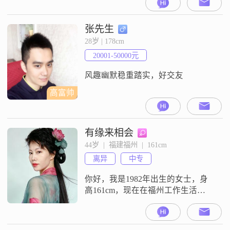
张先生
28岁 | 178cm
20001-50000元
风趣幽默稳重踏实，好交友
高富帅
有缘来相会
44岁  |  福建福州  |  161cm
离异
中专
你好，我是1982年出生的女士，身
高161cm，现在在福州工作生活
##3002##我的学历是中专，目前的
月收入在8001到12000元之间
##3002##我是一个性格乐观积极的