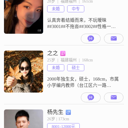
28岁  |  福建福州  |  161cm
易相处，平时比较温柔体贴，也很
未婚
中专
看重互相尊重的相处方式##3002##
生活
认真奔着结婚而来，不玩暧昧
##3001##不拖沓##3002##性格一般
但踏实，三观端正##3002##闲暇会
遛弯##3001##养猫##3001##追剧，
生活简单规律##3002##对待感情专
一，不冷暴力##3002##希望遇见一
之之
位成熟稳重##3001##有责任心
25岁  |  福建福州  |  168cm
##3001##情绪稳定的男士，懂得尊
未婚
硕士
重与珍惜##30
2000年独生女，硕士，168cm，市属
小学编内教师（台江区六一路
边），温和善良，颜值气质均在
线，父企业在职，母教师在职，养
老无忧，原生家庭和睦##3002##觅
品行端正，身心健康，工作稳定，
杨先生
双亲健在，养老无忧，原生家庭和
26岁 | 173cm
睦，有独立婚房的男生##3002##
8001-12000元