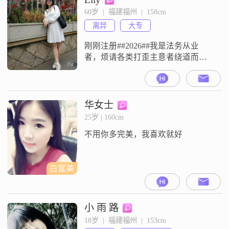
##3002##跟大家相处起来我属于随
60岁  |  福建福州  |  158cm
和好说话的类型，有耐心，也包容
离异
大专
##3002##做人做事我讲究真诚可
靠，
刚刚注册##2026##我是法务从业
者，烦请各类打歪主意者绕道而
行，不然聊几句也会露馅，真不必
浪费时间啦##3002##此外，婚恋健
康筛查是前置规避风险，若存在经
检测确诊的传染性病毒病原携带
华女士
者，或不愿自行开展相关筛查者，
25岁 | 160cm
请勿来信##3002##相片拍摄于今年
不用你多完美，我喜欢就好
##3002##我已退休，现独居，无任
何负担##3002##日
白富美
小 雨 路
18岁  |  福建福州  |  153cm