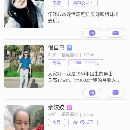
未婚
高中及以下
年轻心态好活泼可爱 爱好跟姐妹出
去玩，，
恨自己
61岁  |  福建福州  |  175cm
离异
12001-20000元
大家好，我是1964年出生的男士，
身高175cm，##3002##我的月收入在
12001到20000元之间，学历是高中
及以下##3002##我这个人责任感
强，性格成熟稳重，平时也挺有耐
心，比较包容##3002##在相处中，
余姣姣
我看重相互尊重，也愿意做到包容
44岁  |  福建福州  |  158cm
理解##3002##我一直在追求事业上
离异
高中及以下
的进步，同时也注重生活品质，平