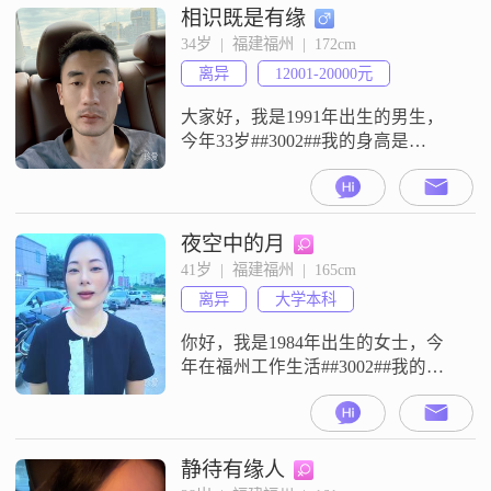
人，平时很注重健康管理，也很追
相识既是有缘
求事业上的成就##3002##我觉得生
34岁  |  福建福州  |  172cm
活是丰富多彩的，所以我一直热爱
离异
12001-20000元
生活##3002##平时我喜欢美食烹
饪，也很乐
大家好，我是1991年出生的男生，
今年33岁##3002##我的身高是
172cm##3002##我的学历是大学本科
##3002##我现在的工作地点在福
州，月收入在12001元到20000元这
个区间##3002##关于我的性格，我
夜空中的月
是一个乐观积极的人，平时责任感
41岁  |  福建福州  |  165cm
比较强，为人随和，容易相处
离异
大学本科
##3002##我对生活有自己的想法
你好，我是1984年出生的女士，今
年在福州工作生活##3002##我的身
高是165cm，学历是大学本科，目前
的月收入在5001到8000元之间
##3002##关于我的性格，我觉得真
诚可靠是最基本的，平时也是一个
静待有缘人
乐观积极的人##3002##我性格随和