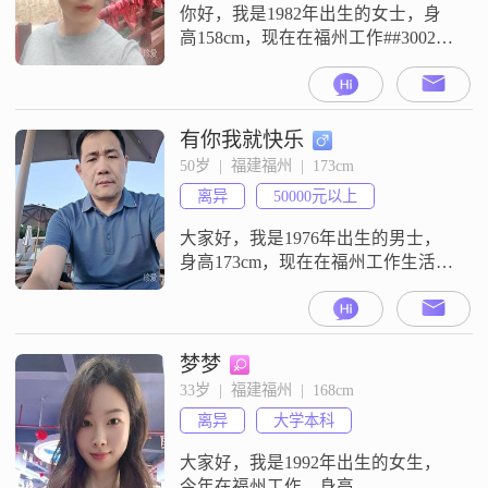
你好，我是1982年出生的女士，身
高158cm，现在在福州工作##3002##
关于我的性格和想法，我比较追求
稳定安逸的生活状态##3002##在一
段关系里，我觉得互相尊重是基
础，两个人的相处需要双向付出，
有你我就快乐
这样感情才能长久维持下去
50岁  |  福建福州  |  173cm
##3002##我目前生活在福州，希望
离异
50000元以上
在这里找到合适的另一半##3002##
对于未来的生活，
大家好，我是1976年出生的男士，
身高173cm，现在在福州工作生活
##3002##我的月收入在20001元到
50000元之间，学历是高中及以下
##3002##我是一个稳重可靠的人，
平时做事自信果断，责任感比较强
梦梦
##3002##生活态度上，我保持乐观
33岁  |  福建福州  |  168cm
积极，性格随和易相处##3002##平
离异
大学本科
时为人处世比较成熟稳重，也有耐
心
大家好，我是1992年出生的女生，
今年在福州工作，身高