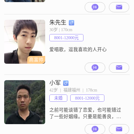
老的人
朱先生
30岁 | 170cm
8001-12000元
爱唱歌，逗我喜欢的人开心
高富帅
小军
42岁  |  福建福州  |  178cm
未婚
8001-12000元
之前可能谈错了恋爱，也可能错过
了一些好姻缘。只要是能善良，性
格稍微好一点，能和平共处！大家
一起平平安安健健康康就好！！如