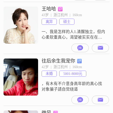
找一个普普通通的你共度余生。
王哈哈
43岁  |  浙江杭州  |  160cm
离异
硕士
一、我是怎样的人1.清醒独立，但内
心柔软重真心，渴望被实实在在偏
爱。2.上进自律，喜欢冲锋搞事业，
也能兼顾老人孩子，还能坚持自我
提升。3.直白坦率，爱恨分明，说话
不喜欢拐弯抹角，情绪真实。4.心思
往后余生我宠你
细腻共情力强，能理解另一半独自
42岁  |  浙江杭州  |  160cm
扛事的疲惫。二、适合我的伴侣类
未婚
5001-8000元
型1.行动大于情话，杜绝画饼2.愿意
双向倾诉，吵架不会冷暴力。3
，有木有不介意身高年龄的真心找
对象骗子請自觉绕道
微风