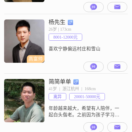
婚了，找个男朋友罢了
杨先生
26岁 | 173cm
8001-12000元
喜欢宁静偏远村庄和雪山
高富帅
简简单单
41岁  |  浙江杭州  |  168cm
离异
20001-50000元
年龄越来越大，希望有人陪伴，一
起白头偕老。之前因为孩子学习与
工作问题，完全没法找对象，现在
稍微允许了点。普普通通等我我寻