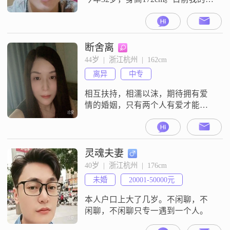
作地在杭州，学历是大专，月收入
在5001元到8000元这个区间。关于
我的性格，大家评价我是一个稳重
可靠的人，平时做事自信果断，责
断舍离
任感比较强。平时心态比较乐观积
44岁  |  浙江杭州  |  162cm
极，性格成熟稳重，随和易相处。
离异
中专
在生活方面，我比较注重健康养
生，平时喜欢美食探店，也喜欢做
相互扶持，相濡以沫，期待拥有爱
菜
情的婚姻，只有两个人有爱才能成
就彼此！
灵魂夫妻
40岁  |  浙江杭州  |  176cm
未婚
20001-50000元
本人户口上大了几岁。不闲聊，不
闲聊，不闲聊只专一遇到一个人。