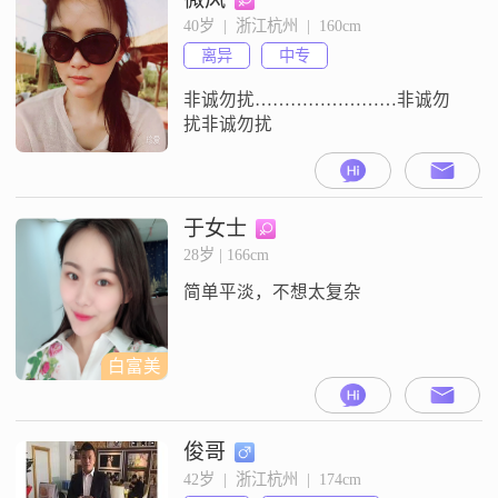
40岁  |  浙江杭州  |  160cm
离异
中专
非诚勿扰……………………非诚勿
扰非诚勿扰
于女士
28岁 | 166cm
简单平淡，不想太复杂
白富美
俊哥
42岁  |  浙江杭州  |  174cm