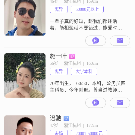
46岁  |  浙江杭州  |  169cm
作与生活。平时我喜欢跑步，这项
离异
50000元以上
运动让我更有毅力和活力。说到做
饭，我也挺拿手的，
一辈子真的好短，趁我们都还活
着，能相聚就不要错过，能爱时就
认真地爱，能拥抱时就拥入怀，能
牵手时就不放开，能玩的时候玩，
能吃的时候吃。我希望我能像夏天
的风一样，拂平你内心的皱折，让
施一叶
你人生开始舒展！
56岁  |  浙江杭州  |  160cm
离异
大学本科
70年出生，160/50，本科，公务员四
主科员，今年刚退。曾当过教师、
会计，持有经济师证、教师证、会
计证、驾驶证、心理咨询师证、美
容师证、评茶员证等，学过音乐舞
蹈美术，生活简单，遵循规则，对
迟驰
美有鉴赏力，爱好不多，社交极
47岁  |  浙江杭州  |  172cm
少，个性温婉恬静。前半生倾尽所
未婚
20001-50000元