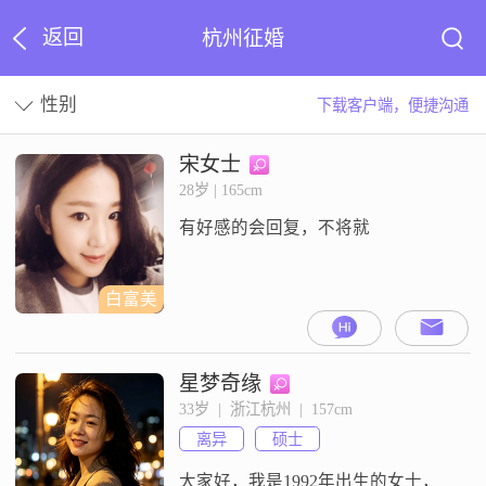
返回
杭州征婚
性别
下载客户端，便捷沟通
宋女士
28岁 | 165cm
有好感的会回复，不将就
白富美
星梦奇缘
33岁  |  浙江杭州  |  157cm
离异
硕士
大家好，我是1992年出生的女士，