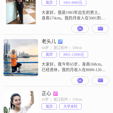
离异
5001-8000元
大家好，我是1983年出生的男士，
身高174cm。我的月收入在5001到
8000元之间，目前在杭州工作。我
的学历是中专。我的性格特征包括
稳重可靠、自信果断、活在当下、
真诚可靠、成熟稳重以及随和易相
老头儿
处。我希望通过这些简单的介绍，
64岁  |  浙江杭州  |  168cm
能让大家对我有一个基本的了解。
离异
8001-12000元
我是一个比较直接的人，不喜欢拐
弯抹角，觉得真诚是相处的基础。
大家好，我今年65岁，身高168cm，
平时
已经退休，我的月收入在8000-12000
元做事有商量，诚实守信！喜欢户
外旅游！
正心
42岁  |  浙江杭州  |  159cm
离异
大学本科