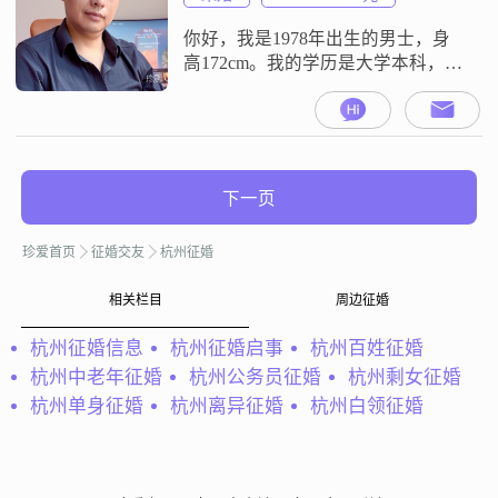
有最后只是自己一个人坚守的岁月
静好，余生从爱自己珍惜自己开
你好，我是1978年出生的男士，身
始，和温暖的人
高172cm。我的学历是大学本科，现
在在杭州工作。我的月收入在20001
元到50000元之间。我的性格特征包
括稳重可靠、自信果断、责任感
强、耐心包容、外向健谈、乐观积
极、成熟稳重、情绪稳定。我是一
下一页
个跑步爱好者。在事业方面，我是
一个追求事业成功的人。我是一个
珍爱首页
征婚交友
杭州征婚
性格外向且健谈的人，平时情绪比
相关栏目
周边征婚
杭州征婚信息
杭州征婚启事
杭州百姓征婚
杭州中老年征婚
杭州公务员征婚
杭州剩女征婚
杭州单身征婚
杭州离异征婚
杭州白领征婚