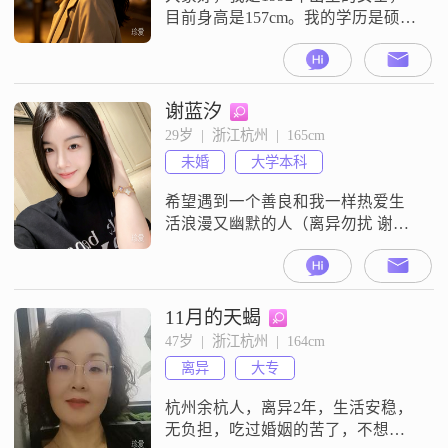
目前身高是157cm。我的学历是硕
士，现在在杭州工作，月收入在
5001到8000元这个范围里。关于我
对感情的想法，我觉得两个人在一
起，追求简单幸福就很好。平时相
谢蓝汐
处的时候，互相尊重是很重要的一
29岁  |  浙江杭州  |  165cm
点。我这个人性格上比较坚韧要
未婚
大学本科
强，遇到事情会愿意去努力面对。
我期望能遇到一位可以一起踏实过
希望遇到一个善良和我一样热爱生
日子的伴
活浪漫又幽默的人（离异勿扰 谢
谢）
11月的天蝎
47岁  |  浙江杭州  |  164cm
离异
大专
杭州余杭人，离异2年，生活安稳，
无负担，吃过婚姻的苦了，不想再