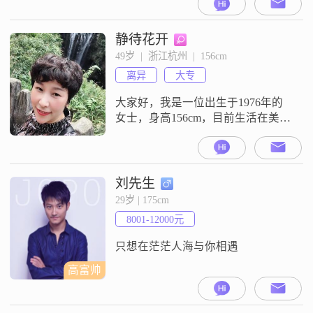
静待花开
49岁  |  浙江杭州  |  156cm
离异
大专
大家好，我是一位出生于1976年的
女士，身高156cm，目前生活在美丽
的杭州。我在一家不错的公司工
作，每月收入在5001到8000元之
间，虽然不算特别高，但足够维持
我想要的生活品质。我性格开朗，
刘先生
总是爱笑，善于理解他人的感受，
29岁 | 175cm
也愿意倾听他人的心声。在生活
8001-12000元
中，我独立且自信，真诚待人，值
得信赖。我喜欢看电影，尤其是剧
只想在茫茫人海与你相遇
情丰富的
高富帅