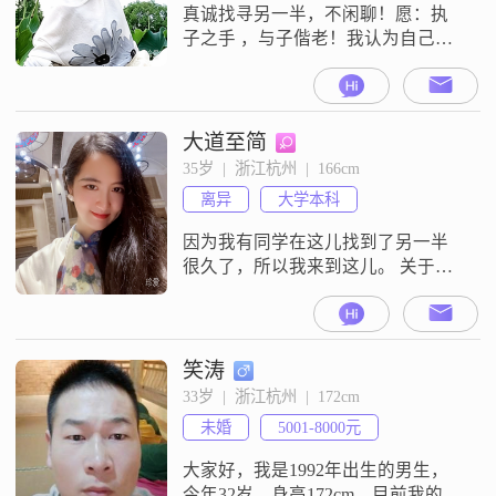
真诚找寻另一半，不闲聊！愿：执
子之手 ，与子偕老！我认为自己是
一个知性优雅的人，注重内在修养
与外在形象的平衡。在与人相处
时，我非常注重信任和包容，相信
通过真诚的沟通可以解决大部分问
大道至简
题。我坚决反对冷战，认为及时回
35岁  |  浙江杭州  |  166cm
应是维持关系和谐的重要方式
离异
大学本科
因为我有同学在这儿找到了另一半
很久了，所以我来到这儿。 关于
我：我觉得大道至简，悟出了很多
人生的真谛与本质，明白了真正重
要的是什么，把时间用在真正重要
的有意义的事情上。所以我的生活
笑涛
日复一日的简单纯粹：每天早晨听
33岁  |  浙江杭州  |  172cm
已经听了十几年的财经早餐和
未婚
5001-8000元
TED，然后写字，听企业运营知
识，练半小时舞蹈，然后练半小时
大家好，我是1992年出生的男生，
瑜伽拉伸和体能训练。下午
今年32岁，身高172cm。目前我的工