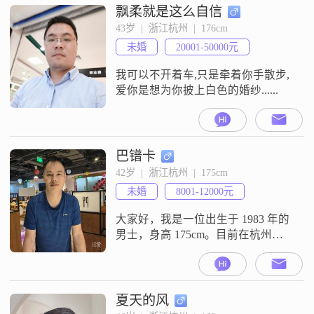
飘柔就是这么自信
43岁  |  浙江杭州  |  176cm
未婚
20001-50000元
我可以不开着车,只是牵着你手散步,
爱你是想为你披上白色的婚纱......
巴镨卡
42岁  |  浙江杭州  |  175cm
未婚
8001-12000元
大家好，我是一位出生于 1983 年的
男士，身高 175cm。目前在杭州工
作，月收入在 8000 - 12000 元之间，
学历是大学本科。我这个人嘛，性
格稳重可靠，责任感特别强。在生
活中，我成熟稳重，真诚待人，始
夏天的风
终把家庭放在首位，努力去平衡工