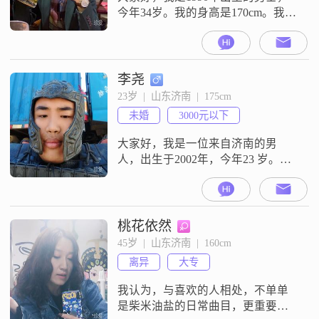
今年34岁。我的身高是170cm。我的
学历是大学本科。我现在的工作地
在济南，月收入在20001元到50000
元之间。关于我的性格，我是一个
幽默风趣的人，平时也比较外向健
李尧
谈。在与人相处的时候，我是一个
23岁  |  山东济南  |  175cm
随和易相处的人。我对生活的态度
未婚
3000元以下
是活在当下。我来到这里是为了寻
找一段合适的缘分。我希望通过
大家好，我是一位来自济南的男
人，出生于2002年，今年23 岁。我
身高178，身材适中。我性格憨厚老
实本分，喜欢吃东西。我希望能在
这里找到一个善良、真诚的女生，
一起共度人生的风风雨雨，只希望
桃花依然
女生只喜欢罐头猪lulu玩偶。
45岁  |  山东济南  |  160cm
离异
大专
我认为，与喜欢的人相处，不单单
是柴米油盐的日常曲目，更重要还