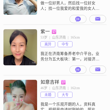
来以真心换真心，以同理心共情他
做一位好男人，然后找一位好女
人
人；找一位我爱的和爱我的女人，
和和睦睦、恩恩爱爱地牵手余生。
济南人:书香门第（父母及两个舅舅
都是人民教师），知书达理，热爱
生活，干净利索，乐观向上。喜欢
紫一
体育，读书看报，尤喜乒羽及诗词
53岁  |  山东济南  |  165cm
文学等。央企退休，有两套房，出
离异
中专
租一套两室一厅的，居住一套全款
新买恒大精装三室两厅一卫南北通
我正在济南筹备养老中介平台。业
透之居室（地下室、地
务分为五大板块：第一，对接济南
各大正规养老机构，帮家庭匹配合
适的养老院；第二，居家养老服
务，推荐专业护工、钟点工、住家
保姆；第三，组织中老年短途康养
如意吉祥
旅游，轻松舒适，适配老年人节
46岁  |  山东济南  |  162cm
奏；第四，对接各类助老器械、老
未婚
大专
年辅助用品。第五，中老年心理疗
愈老龄化时代，养老是长久且有温
我是一个乐观开朗的人，资料真
度的事业。如果有志同道合
实，视频是申请时刚拍的，照片最