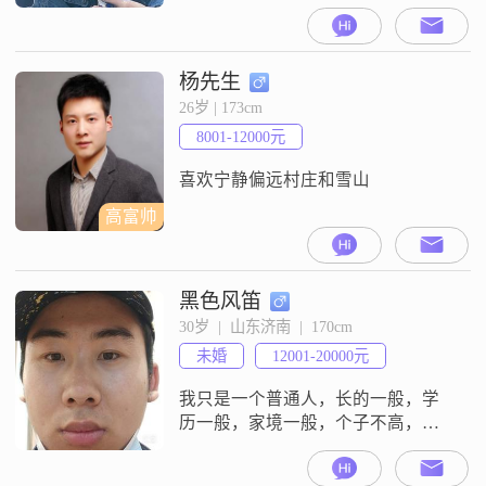
有精神层面的思想共鸣。看似简
单，实则难求。茫茫人海，静待此
缘。真心期待，能够拥有一份真挚
的爱情。
杨先生
26岁 | 173cm
8001-12000元
喜欢宁静偏远村庄和雪山
高富帅
黑色风笛
30岁  |  山东济南  |  170cm
未婚
12001-20000元
我只是一个普通人，长的一般，学
历一般，家境一般，个子不高，也
不是很有钱，所以我也想找一个普
通人，我不奢求我的另一半富裕、