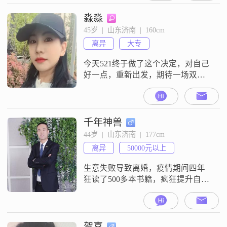
漂亮、身材好，只希望能够陪伴
我、懂我、尊重我。我不吸烟，所
淼淼
以希望你也不要吸烟；我没有纹
45岁  |  山东济南  |  160cm
身，所以希望你也没有纹身；我没
离异
大专
有同居史，所以希望你也没有过同
居史我不会以爱之名束缚你，你可
今天521终于做了这个决定，对自己
以做任何你想做的事情，但
好一点，重新出发，期待一场双向
奔赴的温暖…你好，感谢你点开我
的页面。当你看到这段文字时，我
想我们已经开始了第一次的“对话”。
我是一位经历过一段婚姻的普通人,
千年神兽
过去的岁月里有欢笑，也有遗憾…
44岁  |  山东济南  |  177cm
它让我更清晰地认识了自己，也更
离异
50000元以上
懂得了包容与珍惜…没有对错，只
有成长…生活中的我比较真实，性
生意失败导致离婚，疫情期间四年
格善良大方
狂读了500多本书籍，疯狂提升自
己，有公司、多个领域高手、作
家。目前百W / 年。悟透世间万物本
质，不着相，情绪价值极高。
———我的简约版个人简历：🌹🌹
贺喜