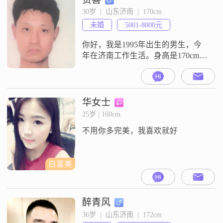
自幼聪慧成绩佳，心怀天下讲义
30岁  |  山东济南  |  170cm
气。打抱不平被开除，无缘高考改
未婚
5001-8000元
从商。江湖滚打十九载，无明婚姻
十九载。夫妻本是同林鸟，大难来
你好，我是1995年出生的男生，今
临各自飞。离婚之
年在济南工作生活。身高是170cm。
我的学历是大专。目前的月收入在
5001到8000元这个区间。平时大家
对我评价比较多的几个特点是稳重
可靠，还有就是勤俭节约。另外我
华女士
平时会玩电子游戏。我这边的情况
25岁 | 160cm
大概就是这样，没有太多复杂的内
不用你多完美，我喜欢就好
容。如果你也是济南的，或者对这
些基本情况觉得还行，可以互相认
识
白富美
醉青风
36岁  |  山东济南  |  172cm