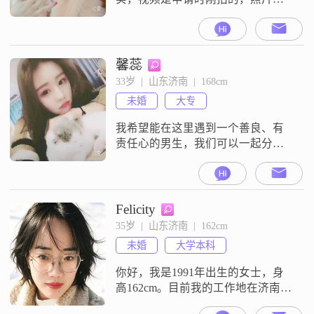
晚的拍摄于去年。诚心寻找另一
半，希望对方是一位善良正直孝顺
的人非诚勿扰！！喜欢旅游，宅
家，运动健身聪明的人都会认真看
馨蕊
汉堡🍔照片上的包装纸本人未开通
33岁  |  山东济南  |  168cm
会员，各位的留言看不到且无法回
未婚
大专
复，抱歉！我对于网络相亲，本身
不排斥，但是也不期望，如果能遇
我希望能在这里遇到一个善良、有
到最好，遇不到才是最正常
责任心的男生，我们可以一起分享
生活的快乐，共同面对生活中的挑
战。如果你也是一位热爱生活、真
诚待人的人，不妨让我们多一些了
解，也许我们能成为彼此生命中的
Felicity
那个特别的人。
35岁  |  山东济南  |  162cm
未婚
大学本科
你好，我是1991年出生的女士，身
高162cm。目前我的工作地在济南，
学历是大学本科，月收入在5001到