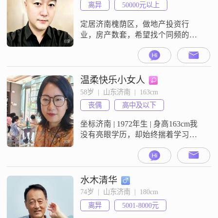
离异
50000元以上
定居济南槐荫区，做地产投资行
业，房产数套，希望找个同频的另
一半，爱到最后全凭良心。
温柔快乐小女人
58岁  |  山东济南  |  163cm
丧偶
高中及以下
坐标济南 | 1972年生 | 身高163cm我
没有亮眼学历，却始终揣着学习的
热忱，拿下营养师证书，愿用健康
知识为身边人添一份温暖。经营着
一个小店，守着我的烟火日常。性
格温柔体贴，习惯把暖意藏进细节
水木清华
里；心态乐观积极，总爱捕捉日子
74岁  |  山东济南  |  180cm
里的小确幸。我笃信，真诚与可靠
离异
5001-8000元
是拉近距离的基石，待人处事，向