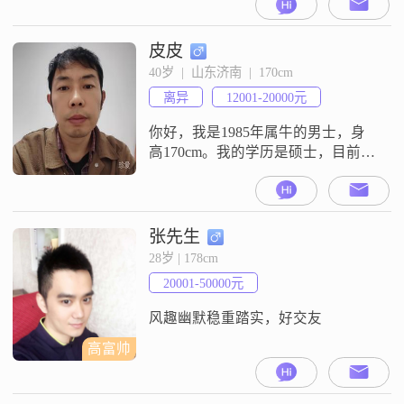
8000元之间。关于我的性格，我想
说自己是细腻敏感的，同时也是真
诚可靠的。我是一个理性冷静的
皮皮
人，但平时也很开朗爱笑，对待生
40岁  |  山东济南  |  170cm
活一直是乐观积极的态度。我热爱
离异
12001-20000元
生活，也一直追求简单幸福。平时
我有跑步健身的习惯，这让我保持
你好，我是1985年属牛的男士，身
很好
高170cm。我的学历是硕士，目前工
作在长沙，月收入在12001到20000
元之间。我的性格是稳重可靠、幽
默风趣、随和易相处，平时也是一
个勤俭节约的人。在感情里，我希
张先生
望能做到真诚可靠，以真诚相待的
28岁 | 178cm
态度去和对方相处。平时闲暇的时
20001-50000元
候，我喜欢外出旅行，也喜欢登山
徒步和户外探险。对于未来的感情
风趣幽默稳重踏实，好交友
高富帅