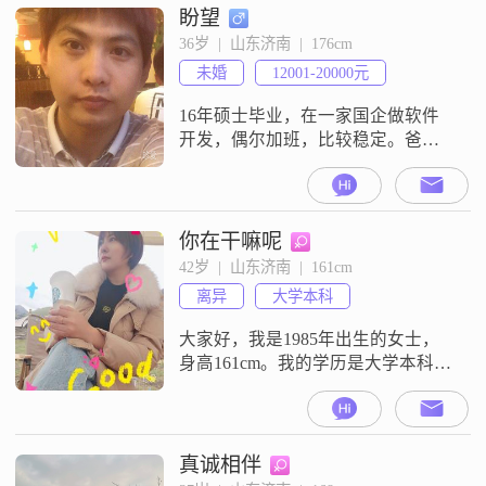
盼望
36岁  |  山东济南  |  176cm
未婚
12001-20000元
16年硕士毕业，在一家国企做软件
开发，偶尔加班，比较稳定。爸妈
在老家做生意，有哥哥姐姐，哥哥
在老家帮助爸妈忙活生意，姐姐在
济南。自认为生活独立，孝顺父
母，有上进心。在厦门3年研究生生
你在干嘛呢
活也养成了独立生活习惯，做饭洗
42岁  |  山东济南  |  161cm
衣都可以自己解决。喜欢慢跑，阅
离异
大学本科
读，厨艺。感情上曾有过一段即将
步入婚姻的爱情，最终的分开证明
大家好，我是1985年出生的女士，
还不是能陪伴一生的
身高161cm。我的学历是大学本科，
现在在济南工作，月收入在12001到
20000元之间。我的性格比较开朗爱
笑，平时也比较独立自信，待人真
诚可靠。在相处中，我觉得自己是
真诚相伴
一个情绪稳定的人，能够做到信任