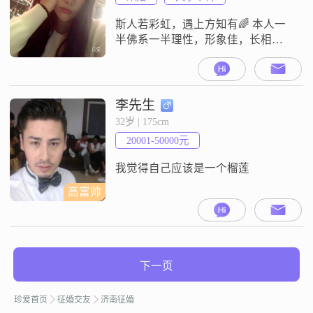
靠的人，平时喜欢规划未来，不管
是生活还是其他方面，都会提前做
斯人若彩虹，遇上方知有🌈 本人一
好安排
半佛系一半理性，形象佳，长相国
泰民安脸～性格好，有品，有格
局，审美在线，……寻有眼缘！人
品好靠谱。有能量。身体健康。有
结婚能力～ 性格好 有责任心，五官
李先生
端正，有品，真诚！一起相伴到老
32岁 | 175cm
～不喜欢格局小，铁公鸡抠门男。
20001-50000元
喜欢温暖 有德行格局大的男人～
我觉得自己应该是一个榴莲
高富帅
下一页
珍爱首页
征婚交友
济南征婚