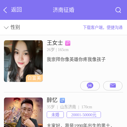
返回
济南征婚
性别
下载客户端，便捷沟通
王女士
26岁 | 165cm
我崇拜你像英雄你疼我像孩子
白富美
醉忆
35岁  |  山东济南  |  170cm
未婚
20001-50000元
大家好，我是1990年出生的男士，