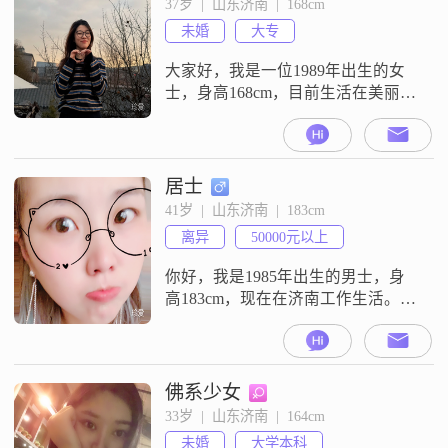
37岁  |  山东济南  |  168cm
包容。在生活中，我比较注重生活
未婚
大专
品质。平时空闲的时候，我会做跑
步健身，也会看电影追剧。我还
大家好，我是一位1989年出生的女
士，身高168cm，目前生活在美丽的
济南。我的月收入在8001到12000元
之间，拥有一份稳定的工作。我毕
业于大专院校，虽然学历不是特别
高，但我一直在努力提升自己。我
居士
性格温柔体贴，善解人意，总是能
41岁  |  山东济南  |  183cm
站在别人的角度考虑问题。我乐观
离异
50000元以上
积极，面对生活中的困难总能保持
积极的态度。我细腻敏感，能感受
你好，我是1985年出生的男士，身
高183cm，现在在济南工作生活。我
的月收入在50000元以上，学历是中
专。我的性格是稳重可靠的，也是
幽默风趣的，平时表现得自信果
断，性格外向健谈。我觉得自己责
佛系少女
任感强，成熟稳重，在相处中也会
33岁  |  山东济南  |  164cm
表现得耐心包容。我是一个真诚可
未婚
大学本科