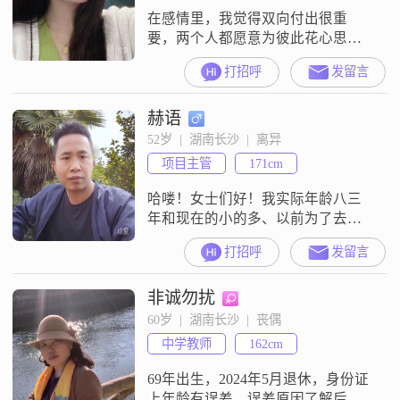
在感情里，我觉得双向付出很重
要，两个人都愿意为彼此花心思、
付出努力，关系才能长久。希望遇
打招呼
发留言
到合拍的人，一起慢慢相处，互相
体谅，把日子过得踏实又温暖。
赫语
52岁  |  湖南长沙  |  离异
项目主管
171cm
哈喽！女士们好！我实际年龄八三
年和现在的小的多、以前为了去广
东打工、年纪小不能办身份证，只
打招呼
发留言
好用我哥的年龄去办！特意说明！
没有要求三观一致、更没有要求同
非诚勿扰
频，人家不合适我、我改变自己去
合适人家。懂的尊老爱幼、善良点
60岁  |  湖南长沙  |  丧偶
就行。
中学教师
162cm
69年出生，2024年5月退休，身份证
上年龄有误差，误差原因了解后告