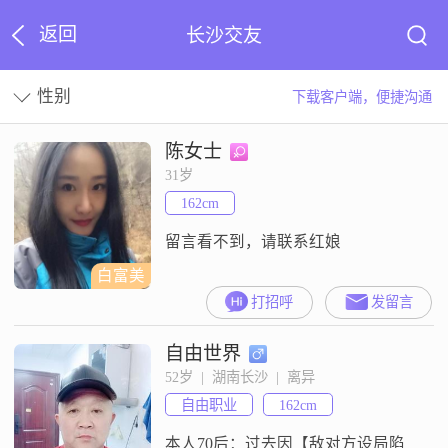
返回
长沙交友
性别
下载客户端，便捷沟通
陈女士
31岁
162cm
留言看不到，请联系红娘
白富美
打招呼
发留言
自由世界
52岁  |  湖南长沙  |  离异
自由职业
162cm
本人70后：过去因【敌对方设局陷