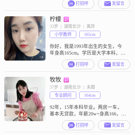
打招呼
发留言
态度面对生活。我热爱每一天，享
受生活中的每一个小确幸。我追求
柠檬
的是一种精致而简单的生活方式，
我相信幸福往往就隐藏在平凡的日
33岁  |  湖南长沙  |  离异
子里。在人际交往中，我真诚可
小学教师
165cm
靠，善于信任和包容他人。我喜欢
与人真诚沟通，分享我的想法和感
你好，我是1993年出生的女生，今
受。我的情绪
年身高165cm。学历是大学本科，月
收入在8001到12000元之间。关于我
打招呼
发留言
的性格，平时大家觉得我是一个温
柔体贴的人，性格开朗爱笑，平时
牧牧
也比较独立自信。我觉得自己是一
个热爱生活的人，同时也很看重家
37岁  |  湖南长沙  |  未婚
庭，认为家庭优先是很重要的。平
专业顾问
164cm
时我喜欢过精致生活，也喜欢看电
影和追剧。在相处中，我觉得互相
92年，15年本科毕业。两房一车，
基本无贷款，年薪20w+身高166，
49kg，觉得有兴趣的可以私发生活
打招呼
发留言
照偏好圆润一些的身材，身高不低
于172，然后性格有主见爱笑一些，