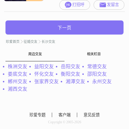
打招呼
发留言
下一页
珍爱首页
征婚交友
长沙交友
周边交友
相关栏目
株洲交友
益阳交友
岳阳交友
常德交友
娄底交友
怀化交友
衡阳交友
邵阳交友
郴州交友
张家界交友
湘潭交友
永州交友
湘西交友
珍爱专题
客户端
意见反馈
Copyright © 2005-2026