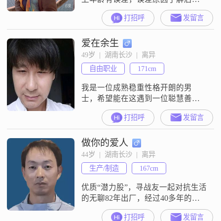
知。退休之前高级教师，副教授级
打招呼
发留言
别，离异。父母已仙逝，家庭关系
简单。儿子北大硕士毕业后去了部
爱在余生
队，现任团政委。女儿清华硕士毕
业后，现在私募公司上班。儿女都
49岁  |  湖南长沙  |  离异
已经成家立业，独立出去了。市里
自由职业
171cm
有6房1车，退休金1W左右，有点小
存款，无经济压力。成熟开朗，温
我是一位成熟稳重性格开朗的男
文尔雅，
士，希望能在这遇到一位聪慧善良
道德人品佳的女士。更多的话语留
打招呼
发留言
着遇到有缘的人说。
做你的爱人
44岁  |  湖南长沙  |  离异
生产/制造
167cm
优质“潜力股”，寻战友一起对抗生活
的无聊82年出厂，经过40多年的风
雨测试，目前性能稳定，无重大故
打招呼
发留言
障记录（除了离婚那次，但已修复