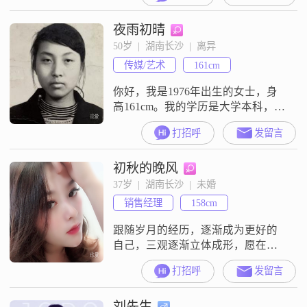
升级）。目前是一名光荣的打工
夜雨初晴
人，虽然没攒下万贯家财，但养家
糊口的能力还是妥妥的。离异，孩
50岁  |  湖南长沙  |  离异
子没在身边，所以有的是大把时间
传媒/艺术
161cm
陪未来的你。自己觉得最大的优点
是有眼力见儿、不矫情，你生气了
你好，我是1976年出生的女士，身
我懂哄，你累了
高161cm。我的学历是大学本科，现
在在长沙工作，月收入在3001到
打招呼
发留言
5000元之间。我是一个善解人意的
人，平时也很直率真诚。在相处
初秋的晚风
中，我比较注重细节，做事果断干
脆，不喜欢拖泥带水。我性格坦率
37岁  |  湖南长沙  |  未婚
直接，有什么想法都会直说，同时
销售经理
158cm
也是一个真诚可靠的人。生活中，
我很享受独处的时间，觉得一个人
跟随岁月的经历，逐渐成为更好的
安静待
自己，三观逐渐立体成形，愿在最
好的时间里，遇见最好的你……
打招呼
发留言
刘先生