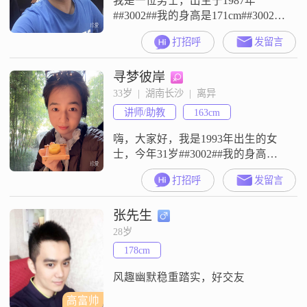
我是一位男士，出生于1987年
##3002##我的身高是171cm##3002##
我的月收入在12001元到20000元之
打招呼
发留言
间##3002##我现在在长沙工作
##3002##我的学历是大学本科
寻梦彼岸
##3002##我是一个自信果断的人
##3002##我也是一个真诚可靠的人
33岁  |  湖南长沙  |  离异
##3002##我把家庭看得比较重
讲师/助教
163cm
##3002##我是一
嗨，大家好，我是1993年出生的女
士，今年31岁##3002##我的身高是
163cm##3002##目前我的月收入在
打招呼
发留言
5001元到8000元这个区间##3002##
我的工作地点在长沙##3002##我的
张先生
学历是硕士##3002##关于我的一些
个人特征，我是一个细腻敏感的人
28岁
##3002##我热爱生活，同时也追求
178cm
事业成就##3
风趣幽默稳重踏实，好交友
高富帅