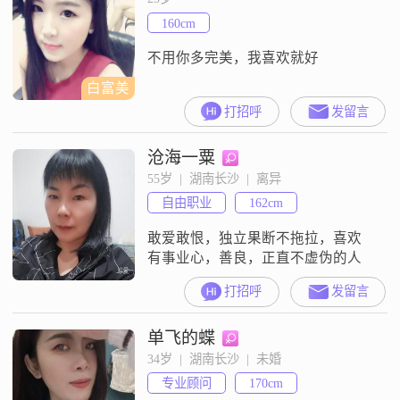
方也是重感情明事理的女人，而不
160cm
是以自我为中心的人。虽然有点带
奢望，还是希望有幸可以遇到你。
不用你多完美，我喜欢就好
白富美
打招呼
发留言
沧海一粟
55岁  |  湖南长沙  |  离异
自由职业
162cm
敢爱敢恨，独立果断不拖拉，喜欢
有事业心，善良，正直不虚伪的人
打招呼
发留言
单飞的蝶
34岁  |  湖南长沙  |  未婚
专业顾问
170cm