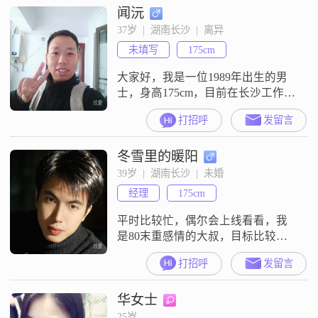
闻沅
开车技术好些，我开车比较菜，另
外个人喜欢爬爬山跑跑步爱吃辣，
37岁  |  湖南长沙  |  离异
不反感和父母一起住，也有一点宅
未填写
175cm
喜欢追剧上来比较少，欢迎留言或
者有时间约语音，加快了解～（超
大家好，我是一位1989年出生的男
生
士，身高175cm，目前在长沙工作。
我的月收入在20001到50000元之
打招呼
发留言
间，拥有大学本科学历。我性格乐
观积极，对待生活和工作都保持成
冬雪里的暖阳
熟稳重的态度。我相信活在当下的
重要性，总是以真诚可靠的态度面
39岁  |  湖南长沙  |  未婚
对每一个人。在生活中，我有一些
经理
175cm
特别的兴趣爱好。我喜欢美食探
店，探索各种美味的食物；我也喜
平时比较忙，偶尔会上线看看，我
欢自
是80末重感情的大叔，目标比较清
晰，内心已经有答案要找什么样的
打招呼
发留言
人，如果有幸遇到我会及时开通聊
天功能，也会留意经常浏览我主页
华女士
的人，大家都希望这辈子能拥有爱
情，我也不例外，所以我也希望对
25岁