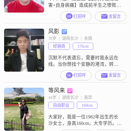
害+自身病痛】造成前半生之惨败！
现在长沙干外卖配送工作，下一步
打招呼
发留言
将向【包子店+超市】方向发展：诚
征25-32岁能吃苦耐劳的女生在长沙
风影
共同打拼城市生活
38岁  |  湖南长沙  |  未婚
经销商
176cm
沉默不代表遗忘，需要时我永远在
线。当你想找个安静的港湾，转身
就能看见我的微笑，日更朋友圈的
打招呼
发留言
小目标就是想在茫茫人海里与你产
生温暖的连接，缘分天定，努力在
等风来
我
44岁  |  湖南长沙  |  离异
自由职业
160cm
大家好，我是一位1982年出生的长
沙女士，身高160cm，大专学历。我
性格独立自信，总是以乐观积极的