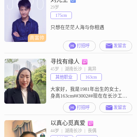
29岁
175cm
只想在茫茫人海与你相遇
高富帅
打招呼
发留言
寻找有缘人
45岁  |  湖南长沙  |  离异
其他职业
163cm
大家好，我是1981年出生的女士，
身高163cm##3002##现在在长沙工
作，学历是大专##3002##我的性格
打招呼
发留言
比较开朗爱笑，平时也比较独立自
信，做事乐观积极##3002##和大家
以真心觅真爱
相处起来会感觉比较随和，容易相
处##3002##我是一个热爱生活的
44岁  |  湖南长沙  |  丧偶
人，做人真诚可靠##3002##在个人