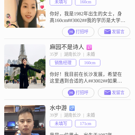
未填写
160cm
发展上，我追求事业成就，同时也
向往
你好，我是1982年出生的女士，身
高160cm##3002##我的学历是大学本
科，现在在长沙工作##3002##我的
打招呼
发留言
月收入在12001元到20000元之间
##3002##我是一个温柔体贴的人，
麻园不是诗人
平时待人接物比较真诚可靠
##3002##在生活上，我很注重健康
35岁  |  湖南长沙  |  未婚
管理，也会追求事业上的成就
销售经理
160cm
##3002##我比较喜欢精致生活，希
望
你好！我目前在长沙发展，希望在
这里遇到合适的人##3002##如果你
也是长沙的，或者也在长沙工作生
打招呼
发留言
活，觉得咱们合得来，可以互相认
识一下##3002##
水中游
39岁  |  湖南长沙  |  未婚
未填写
171cm