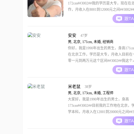
172cm##3002##我的学历是大专，现在在
作，月收入在8001到12000元之间##3002
的性格，我是一个幽默风趣的人，平时比
跟T
极##3002##在生活和工作中，我也是一
的人，做事有责任感，凡事都会认真对待##3
同时，我也是一个追求事
安安
47岁
男, 北京, 171cm, 未婚, 经销商
你好，我是1990年出生的男生，身高171c
在北京工作，学历是大专，月收入目前在
零一元到两万元这个区间##3002##我这
较稳重可靠，平时做事也挺有责任感，对
跟T
直保持乐观积极的态度##3002##朋友们
默风趣的，相处起来比较轻松，我自己觉
也有自信果断的一面##3002#
米老鼠
38岁
男, 北京, 173cm, 未婚, 工程师
大家好，我是1990年出生的男士，身高
173cm##3002##目前我的工作地在北京
学本科，月收入在12001到20000元之间##3
于我的性格特征，大家可以看到我是一个
跟T
的人，同时也是外向健谈的##3002##平
比较强，待人接物成熟稳重##3002##在