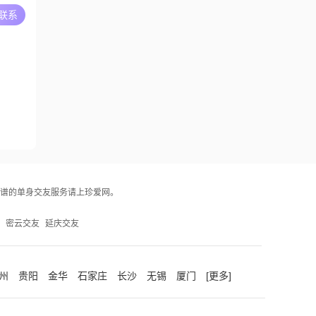
简单
A联系
001##
基本两点
谱的单身交友服务请上珍爱网。
密云交友
延庆交友
州
贵阳
金华
石家庄
长沙
无锡
厦门
[更多]