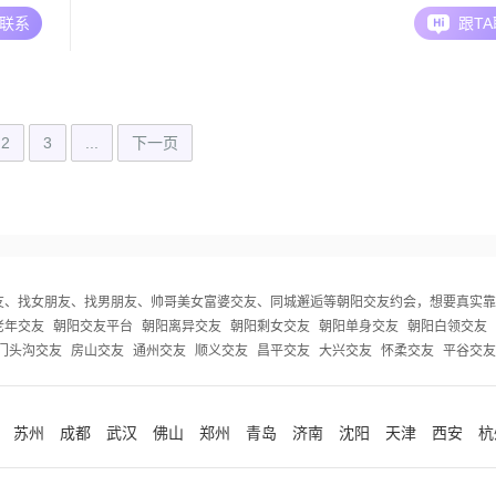
01##责
##3001##不喝酒##3001##不打牌，感情史
A联系
跟T
人处世上，
##3002##非常喜欢摄影！！座右铭:书行摄##3
#300
影画音##3002##毕业10年主要在忙工作，
一线，现在已经躺平，
2
3
...
下一页
友、找女朋友、找男朋友、帅哥美女富婆交友、同城邂逅等
朝阳交友约会，想要真实靠
老年交友
朝阳交友平台
朝阳离异交友
朝阳剩女交友
朝阳单身交友
朝阳白领交友
门头沟交友
房山交友
通州交友
顺义交友
昌平交友
大兴交友
怀柔交友
平谷交友
苏州
成都
武汉
佛山
郑州
青岛
济南
沈阳
天津
西安
杭