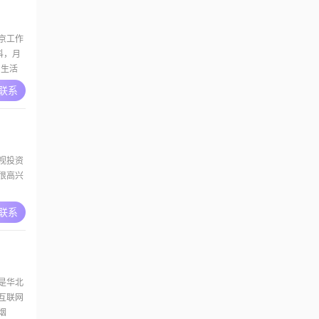
京工作
本科，月
常生活
时的爱好
A联系
##我还
览
视投资
，很高兴
A联系
是华北
互联网
烟