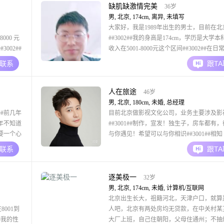
这方面的内容##
缺肌缺激情完美
36岁
男, 北京, 174cm, 离异, 未填写
大家好，我是1989年出生的男士，目前在北
8000 元
##3002##我的身高是174cm，学历是大学
002##
收入在5001-8000元这个区间##3002##在日
心态乐观
中，我是一个注重细节的人##3002##我平
A联系
跟T
靠，有足够
比较多，我喜欢游泳，也喜欢去露营##3002
段好的关系
对哲学思考感兴趣，平时也喜欢去看文化展
##3002
人在旅途
46岁
男, 北京, 180cm, 未婚, 总经理
##前几年
目前北京做影视文化公司，业务主要涉及影
年不知道
##3001##制作，宣发！独生子，房车都有
要一个心
与你遇见！希望可以与你相识##3001##相知
个人说说
##3001##相爱，未来的路一起携手同行！
A联系
跟T
功与挑战
社会以20
的
逐美极一
32岁
男, 北京, 174cm, 未婚, 计算机/互联网
北京出生长大，祖籍河北，天津户口，就算
8001到
人吧，北京有两处房均无贷款，在中关村某
##我的性
大厂上班，自己住朝阳，父母住通州；不抽