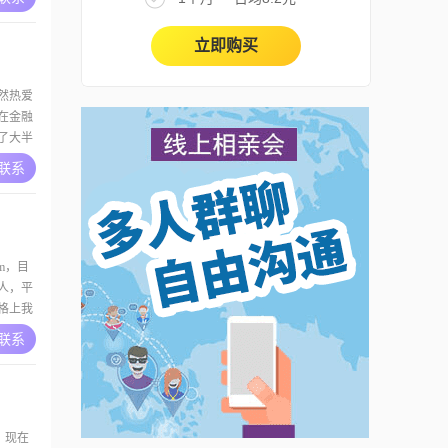
我广西人
合适的
立即购买
依然热爱
我在金融
了大半
不爱应
A联系
山，呼吸
书，或
m，目
的人，平
性格上我
时也很
A联系
生活中我
有耐
，现在