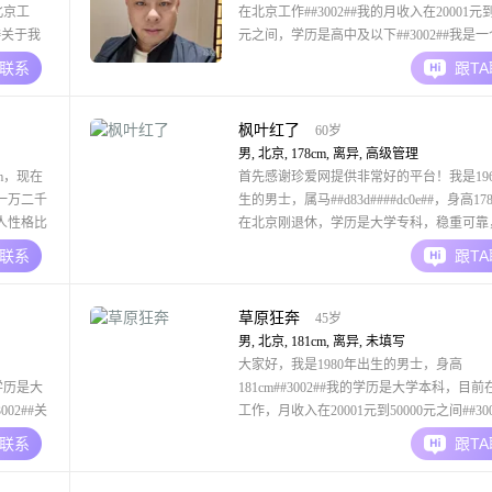
北京工
在北京工作##3002##我的月收入在20001元到5
##关于我
元之间，学历是高中及以下##3002##我是
较乐观积
可靠的人，平时做事理性冷静，遇到事情习
A联系
跟T
个成熟稳重
清思路再行动##3002##性格上我直率坦诚
002##
想法都会直接说出来，不喜欢绕弯子##3002
我独立
枫叶红了
60岁
男, 北京, 178cm, 离异, 高级管理
m，现在
首先感谢珍爱网提供非常好的平台！我是196
一万二千
生的男士，属马##d83d####dc0e##，身高17
个人性格比
在北京刚退休，学历是大学专科，稳重可靠
待生活一
健谈；我是一个注重饮食健康的人，十年前
A联系
跟T
都说我挺幽
香烟和白酒，喜欢居家干净整洁；喜欢运动
得性格里
身体；生活态度是活在当下，珍惜每一天的
因为来日并不方长；我对待事情有耐
草原狂奔
45岁
男, 北京, 181cm, 离异, 未填写
大家好，我是1980年出生的男士，身高
，学历是大
181cm##3002##我的学历是大学本科，目
002##关
工作，月收入在20001元到50000元之间##300
稳重可靠
的性格特征包括自信果断，随和易相处，责
A联系
跟T
时我责任感
##3002##在生活观念上，我以家庭为重，
生活中，我
求事业成功##3002##我注重健康养生，平