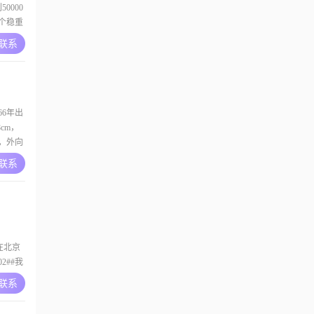
0000
一个稳重
惯先理
A联系
，有什么
##平时
6年出
8cm，
，外向
戒掉了
A联系
和锻炼
生活，
前在北京
2##我
任感强
A联系
同时也追
时会关注