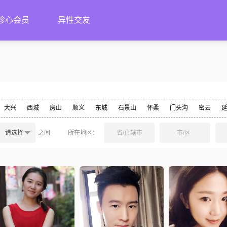
珍心会员
异性交友
大兴
西城
房山
顺义
东城
石景山
怀柔
门头沟
密云
请选择
之间
所在地区：
省/直辖市
市/区