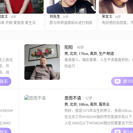
刘女士
刘先生
宋女士
28岁
29岁
28岁
简单 开朗 爱旅游 爱生活
愿与你将温情如水进行到底
有好感的会回复，
阳阳
49岁
男, 北京, 170cm, 离异, 生产/制造
无三高无
善良做人，踏实做事，人生不求轰轰烈烈，
厚，开
枉此行…
驾、阅
洁，饮
A联系
跟T
，我一个
在找一位
托付的
思而不语
52岁
男, 北京, 168cm, 离异, 服务业
002##
你好，我是1974年出生的男士，身高168cm
专
在北京工作##3002##我的学历是高中及以
20001
入在3000元以下##3002##我比较看重当下
征方面，大
觉得过好每一天最重要##3002##生活上我
A联系
跟T