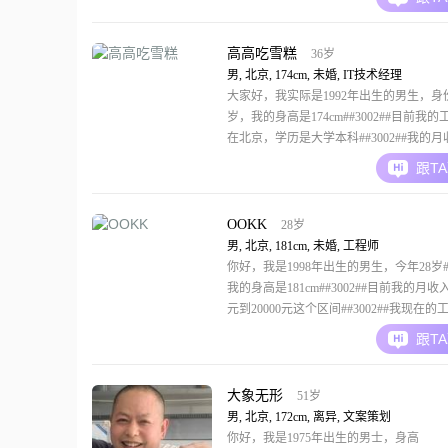
家都说我是一个稳重可靠的人##3002##
时候，我也会表现出很强的责任感##3002#
高高吃雪糕
36岁
男, 北京, 174cm, 未婚, IT技术经理
大家好，我实际是1992年出生的男生，身
岁，我的身高是174cm##3002##目前我
在北京，学历是大学本科##3002##我的
20001元到50000元这个区间##3002##
跟T
一些特点，身边的人评价我是一个稳重可
平时做事比较踏实##3002##同时我也认
个责任感
OOKK
28岁
男, 北京, 181cm, 未婚, 工程师
你好，我是1998年出生的男生，今年28岁##3
我的身高是181cm##3002##目前我的月收入
元到20000元这个区间##3002##我现在
是在北京##3002##我的学历是大专##3002
跟T
这里，是想通过相亲这种方式，认识一位
生，希望能和大家真诚地交流##3002#
大象无形
51岁
男, 北京, 172cm, 离异, 文案策划
你好，我是1975年出生的男士，身高