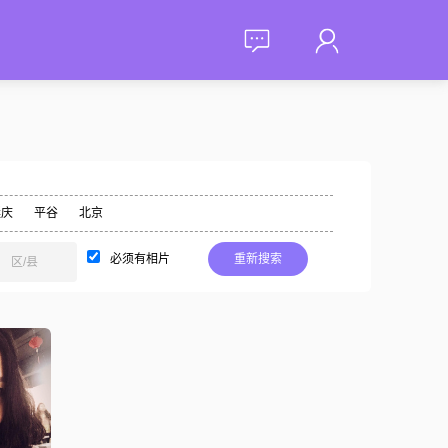
延庆
平谷
北京
必须有相片
重新搜索
区/县