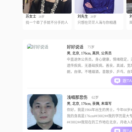
苏女士
刘先生
28岁
29岁
找一个牵了手就不分手的人
只想在茫茫人海与你相遇
好好说话
75岁
男, 北京, 176cm, 离异, 公务员
中直退休公务员。身心健康，情绪稳定，
遗传疾病，无基础疾病。善良，真诚，宽
朗，自律。不嗜烟酒，喜散步、乒乓、自
读、旅游 、烹饪、中医，养花。喜干净整
跟T
食讲健康，生活本领多，儿子在澳大利亚
人生活，不养宠物。我在寻找婚姻，也是
亲人，一位可以把自己的生命和后背值得
浅唱那悲伤
62岁
人，婚姻是水乳交融
男, 北京, 176cm, 丧偶, 未填写
你好，我是1964年出生的男士，今年60岁##3
我的身高是176cm##3002##我的学历是大
##3002##我现在的工作地在北京，月收入在
元到50000元之间##3002##我的个人特
跟T