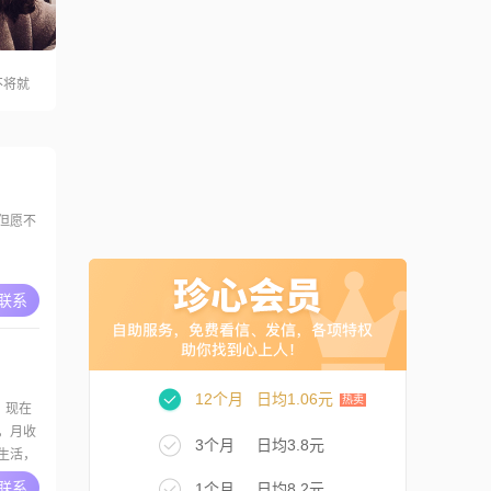
不将就
但愿不
A联系
12个月
日均1.06元
，现在
下，月收
3个月
日均3.8元
的生活，
比较勤俭
A联系
1个月
日均8.2元