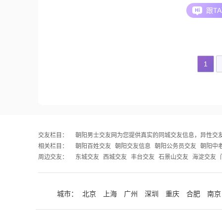
格特征包括稳重可靠##3001##乐观积极##30
跟T
任感强##3001##成熟稳重##3002##在为
我真诚可靠，注重细节，能够做到包容理解#
1
交友栏目：
朝阳男士交友网
为您提供真实的同城交友信息，异性交
相关栏目：
朝阳百姓交友
朝阳交友信息
朝阳公务员交友
朝阳中
周边交友：
东城交友
西城交友
丰台交友
石景山交友
海淀交友
城市：
北京
上海
广州
深圳
重庆
合肥
南京