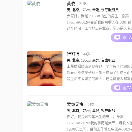
注重健康养生，也
黄俊
21岁
男, 北京, 178cm, 未婚, 餐厅服务员
大家好，我是 2005 年出生的男生，身高
178cm##3002##目前我的月收入在 5001 到 
这个区间，工作地点在北京，学历是大专##3
我这个人责任感强，做事成熟稳重，平时
跟T
积极##3002##在与人相处时，我真诚可
的耐心，也懂得包容##3002##我觉得一
需要相
行可行
44岁
男, 北京, 183cm, 离异, 自由职业
上段婚姻结束到现在已十个年头了##3002
想着可能这辈子都不想再结婚了！这三两
是生活不太如意的原因，还是可能人都需
灵的归宿又或者是孤独吧！有时候会想有
跟T
心里话，相互分享自己的喜悦与悲伤，成
##3002##现在觉得人生其实很短！转眼出
多个年头，一直都在奋力挑着责任与梦想
爱你无悔
54岁
男, 北京, 175cm, 离异, 客户服务
你好，我是1972年出生的男士，身高
175cm##3002##我的学历是大专，月收入在
12000元之间，目前工作地在中国##3002