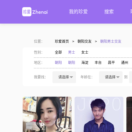
我的珍爱
搜索
位置：
珍爱首页
>
朝阳交友
>
朝阳男士交友
性别：
全部
男士
女士
地区：
朝阳
朝阳
海淀
丰台
昌平
通州
我要找：
请选择
年龄在：
请选择
到