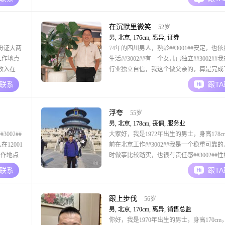
平时做事的
节约，觉得踏实过日子比较实在##3002##
#在
北漂来北京混生活的安稳，希望在这里遇到
人，组建成一
在沉默里微笑
52岁
男, 北京, 176cm, 离异, 证券
份证大两
74年的四川男人，熟龄##3001##安定，也
的工作地点
生活##3002##有一个女儿已独立##3002##
月收入在
行业独立自信，我这个做父亲的，算是完成
关于我个人的
责任，如今更想为自己活一回##3002##我
A联系
跟T
靠的人，
酬，更爱山野##3002##周末常去爬爬周边
为自己是一
一口新鲜空气；闲暇时泡一杯清茶，读几页
戴上耳机听听老歌
浮夸
55岁
男, 北京, 178cm, 丧偶, 服务业
002##
大家好，我是1972年出生的男士，身高178c
在12001
前在北京工作##3002##我是一个稳重可靠
的工作地点
时做事比较踏实，也很有责任感##3002##
##我来到
比较幽默风趣，相处起来不会觉得沉闷，同
A联系
跟T
合适的女
自信果断，遇到事情能拿定主意##3002##
是一个乐观积极的人，心态比较平和，也很
心，对人对事都比较包容##
跟上步伐
56岁
男, 北京, 170cm, 离异, 销售总监
你好，我是1970年出生的男士，身高170cm