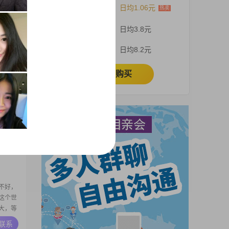
12个月
日均1.06元
嗜好，
作有应
3个月
日均3.8元
拾家
工作日
A联系
1个月
日均8.2元
部平台
面打打
立即购买
户外方
，我要
A联系
不好，
这个世
大，等
注：不
A联系