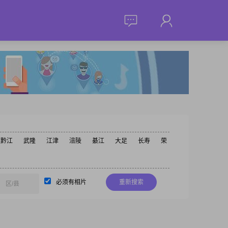
黔江
武隆
江津
涪陵
綦江
大足
长寿
荣
必须有相片
重新搜索
区/县