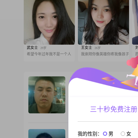
武女士
王女士
29岁
26岁
希望今年过年我不是一个人
我崇拜你像英雄你疼我像孩子
寻常百姓
42岁
男, 重庆, 175cm, 未婚, 司机
不勉强，不将就，互相尊重，不选择只因
结婚的婚姻，也不选择不切实际的追求。
理性而认真的人。
三十秒免费注册
跟T
老百姓
37岁
我的性别：
男
女