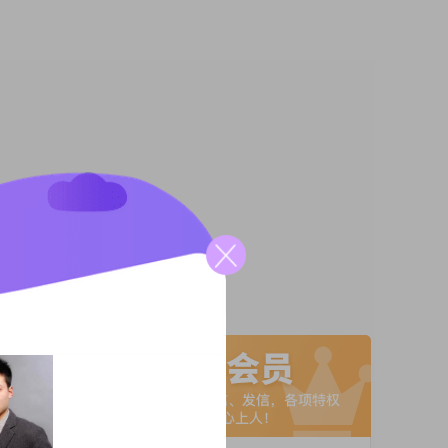
，有些
台找一
海茫茫
，珍惜
A联系