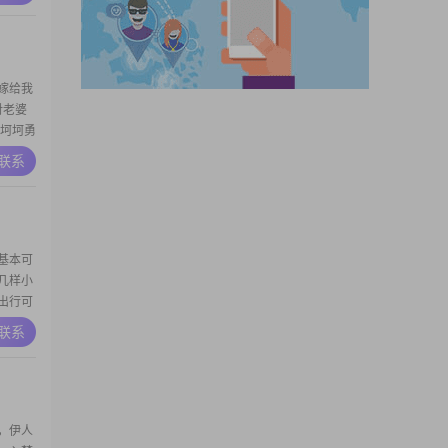
嫁给我
对老婆
坎坷坷勇
颗真
A联系
会对你
时候因
少弯
基本可
几样小
出行可
倩影；
A联系
缚，性
以前和
和母亲.
，伊人