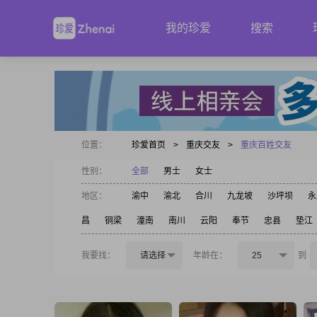
我的珍爱
搜索
位置：
珍爱首页
>
重庆交友
>
重庆百姓交友
性别：
全部
男士
女士
地区：
渝中
渝北
合川
九龙坡
沙坪坝
永
昌
铜梁
潼南
南川
云阳
奉节
忠县
垫江
我要找：
请选择
年龄在：
25
到