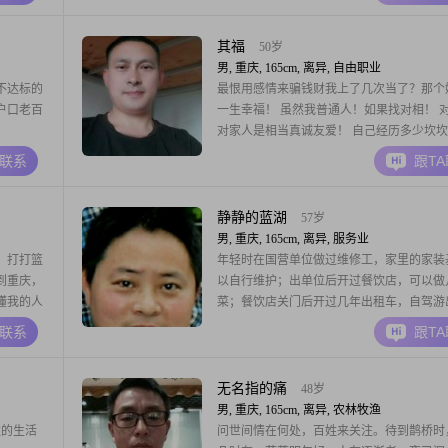
给提供食
喜欢只许州官放火，不许百姓点灯的行为。
可以不用
喜欢看看
其福
50岁
男, 重庆, 165cm, 离异, 自由职业
不达标的
最恨用感情来骗钱财我上了几次当了？那个
户口老百
一生幸福！ 虽然我普通人！如果找对相！ 
对家人是相当真诚友爱！ 自己经历多少坎
敢面对？不管社会怎么现实我们老百姓有一
A联系
跟T
心…… 够份量了吗 只要你真心实意爱我我
更好！更好！心换心的感觉诚心诚意！年轻
为我们是农村人吗，打工做生意创业走了不
静静的蓝湖
57岁
路。现实无
男, 重庆, 165cm, 离异, 服务业
，打打篮
年轻时在国营单位做过维修工，家里的家装
到重庆，
以自行维护；出单位后开过餐饮店，可以做
懂我的人
菜；餐饮店关门后开过几年出租车，自驾游
等不起，
以代驾；学习过摄影，可以用单反相机留下
A联系
跟T
，没有啤
父母都是教师，从小在学校长大，环境的束
巴交人一
格有些内向；身体健康，不吸烟，不喝酒，
的平头百
现在的工作单位都买了社保医保；已购房，
无名指的痛
48岁
女儿住在一
男, 重庆, 165cm, 离异, 农林牧渔
姓的生活
问世间情在何处，百姓来关注。待到鹊桥时