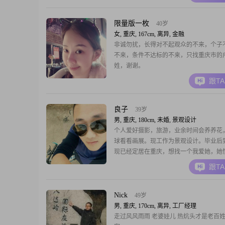
业，薪资不高，养活自己足矣（公司倒是
宿，哈哈），那些希望另一半月薪几万的
看了，你的时间我可浪费不起。个人没事
限量版一枚
40岁
书，喜欢跑跑步
女, 重庆, 167cm, 离异, 金融
非诚勿扰，长得对不起观众的不来，个子
不来，条件不达标的不来，只找重庆市的
姓，谢谢。
跟T
良子
39岁
男, 重庆, 180cm, 未婚, 景观设计
个人爱好摄影，旅游，业余时间会养养花
球看看画展。现工作为景观设计。毕业后
现已经定居在重庆，想找一个我爱她，她
一起，本人奔着结婚目的，只是玩玩的哥
跟T
真心交往的可从朋友做起。本人山东汉子
酒肚，标准身材，待人善良，诚实，老实
个，没有大富大贵的命，就是一热爱生活
Nick
49岁
姓，就一简单
男, 重庆, 170cm, 离异, 工厂经理
走过风风雨雨 老婆娃儿 热炕头才是老百