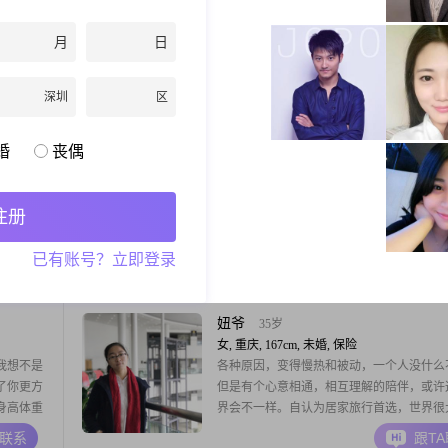
男, 重庆, 171cm, 未婚, 总经理
去酒水
日常状态：本人普通小老百姓一名，无不良
月
日
。
平时生活朴实；工作生活基本两点一线，工
酬但不一定去，在家更多的是做做饭收拾收
里。事业工作：本人工作多样性但很稳定，
A联系
跟T
深圳
区
较繁忙，周末一般双休；目前是在互联网头
担任高管且同时兼创业。兴趣爱好：运动方
婚
丧偶
篮球和羽毛球；休养方面看看书打打王者；
拥抱地距离
37岁
面喜欢旅游看看
男, 重庆, 165cm, 未婚, 自由职业
度包容，
读书，书中自有颜如玉。旅游，中国那么大
注册
打麻将，
去看看。美食，我是老百姓，民以食为天
子，都跟
已有账号？立即登录
养大很艰
A联系
跟T
题。现在
老三在某
是经历一
妞爷
35岁
女, 重庆, 167cm, 未婚, 保险
我想不是
各种原因，变得慢热和被动，一个人没什么
了你更方
但是有个心意相通，相互理解的陪伴，或许
身高体重
界会不一样。自认为居家旅行首选，世界很
示器行
着去探索，生活就是平淡中寻找幸福……备
A联系
跟T