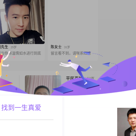
刘先生
陈女士
29岁
31岁
愿与你将温情如水进行到底
留言看不到，请联系红娘
平民百姓
53岁
男, 重庆, 170cm, 离异, 货运代理
为结婚而
我五月份才上的珍愛网，加入会员没有几天
我是一个
功能还不是很熟，没有回复的见谅。通过平
位，能风兩舟，相儒以沫共渡夕阳的人。人
 找到一生真爱
一线牵，缘来珍爱共一生。回首往事以蹉跎
A联系
跟T
余生好时光。
华灯初上
34岁