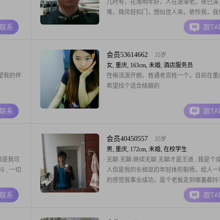
几时有，花落明年好，人在逐渐老。夜已深
难，微风轻扣门，想似佳人来。依怜我，我
心儿与眼儿，帐下诉衷情！吾晚归，汝憔悴
A联系
跟T
悦，吾自虐！观伊生，伴伊食，牵伊走。吾
乐！我是一个浪漫主义者，要求汝可以什么
有，什么也不懂，什么也不会，但只要能孝
会员53614662
35岁
情足矣。吾离婚者
女, 重庆, 163cm, 未婚, 酒店服务员
望我的伴
性格活泼开朗，普通老百姓一个，目前在重
。
希望找个适合结婚的
A联系
跟T
会员40450557
35岁
男, 重庆, 172cm, 未婚, 在校学生
 但是我可
无聊.无聊.继续无聊.无聊才是王道...我是个
 , 一切
人但是我的长相显的年轻体形魁梧，给人一
的感觉我事业成功，是个老板走到哪裏都拎
本我坐的车比林肯车还宽敞多年在北京大学
A联系
跟T
陶，成就了我的文化品位我闲遐时研究中国
史，尤其是清史我也跟得上时代的潮流经常