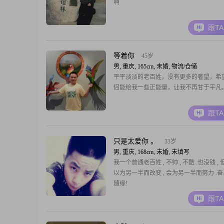
啊
跟T
等着你
45岁
男, 重庆, 165cm, 未婚, 物流/仓储
平平淡淡的老百姓，没有更多的奢望，希
侣能给我一些正能量，让我不再甘于平凡
跟T
只是太爱你 。
33岁
男, 重庆, 168cm, 未婚, 未填写
我一个普通老百姓 , 不帅 , 不酷 .也没钱 ,
以为另一半而改变 , 会为另一半而努力 .奋斗
随缘!
跟T