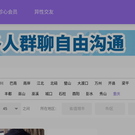
珍心会员
异性交友
川
巴南
南岸
江北
北碚
璧山
大渡口
万州
开县
梁平
丰都
巫山
巫溪
城口
石柱
酉阳
彭水
秀山
重庆
45
之间
所在地区：
省/直辖市
市/区