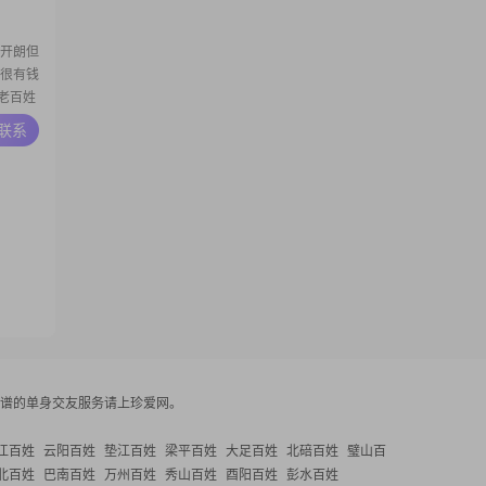
揣摩电
算开朗但
我很有钱
老百姓
了的，就
A联系
果你非常
得我赚
了，没
谱的单身交友服务请上珍爱网。
江百姓
云阳百姓
垫江百姓
梁平百姓
大足百姓
北碚百姓
璧山百
北百姓
巴南百姓
万州百姓
秀山百姓
酉阳百姓
彭水百姓