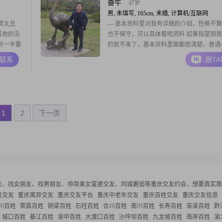
电影特别是那种探讨人生的社会伦理片喜欢
奋牛
47岁
影人物的
男, 未填写, 165cm, 未婚, 计算机/互联网
算太丑
--- 基本资料里对我有详细的介绍，性格不
其他的没
也不保守，可以具体看哈资料.如果指望到
另一半要
的就不来了，基本资料里面都很清楚，普通
婚生子过
一个，做技术工作的.如果你觉得自己太亮
A联系
跟T
耍的）最
不来了，免得见了我后，觉得陪不上你.如
有钱的，也不来了，免得你太有钱了，会觉
钱无能.外表没什么特别要求，一般的就行
1
2
下一页
友、找女朋友、找男朋友、帅哥美女富婆交友、同城邂逅等
重庆交友约会，想要真实靠
员交友
重庆离异交友
重庆交友平台
重庆中老年交友
重庆百姓交友
重庆交友信息
川百姓
荣昌百姓
铜梁百姓
石柱百姓
合川百姓
南川百姓
长寿百姓
巫溪百姓
黔
城口百姓
綦江百姓
渝中百姓
大渡口百姓
沙坪坝百姓
九龙坡百姓
南岸百姓
渝