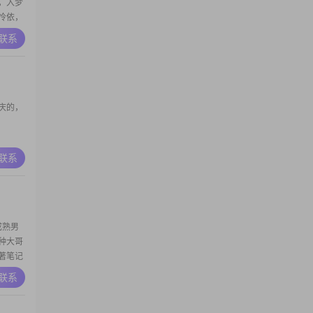
，入梦
怜依，
，汝不
A联系
幸吾
也没
顺，温
庆的，
A联系
成熟男
种大哥
著笔记
的薰
A联系
古代
看美国