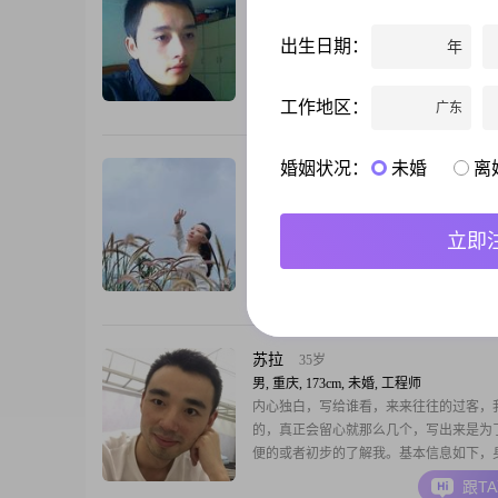
男, 重庆, 168cm, 离异, 未填写
对女人不挑剔！看的过去就行。心善，少
出生日期：
年
吧！少喝酒不抽烟！主要是心能融合一起
工作地区：
跟T
广东
婚姻状况：
未婚
离
知足常乐
50岁
女, 重庆, 160cm, 离异, 自由职业
简单！生活简单，圈子简单。希望你是大
立即
感情专一，善良正直的！本人不喝酒，不
不吸烟。地地道道的老实人。我有三个孩
我，现在都成人了，当初我一个人把他们
跟T
难，所以没有更多的精力考虑自己个人问
孩子们都大了。老大成家了，老二读研，
央企工作。这个年纪了本来不想再婚，可
苏拉
35岁
些事情后改变
男, 重庆, 173cm, 未婚, 工程师
内心独白，写给谁看，来来往往的过客，
的，真正会留心就那么几个，写出来是为
便的或者初步的了解我。基本信息如下，
略去，目前是一名工程师，从事半导体显
跟T