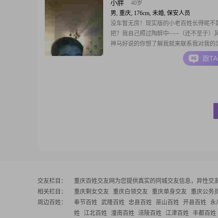
小胖
40岁
男, 重庆, 176cm, 未婚, 保安人员
没车暂无房！现实版的小老百姓长得呢不
把？我自己照过陶醉中~~~（还不至于）
神马好说的你想了解我就来联系我对我的
求就是要有耐心而且是真的，想要找人结
跟T
一辈子的才行。如果你的一个演员（搞起
好别找我
交友栏目：
重庆百姓交友网
为您提供真实的同城交友信息，异性交
相关栏目：
重庆剩女交友
重庆白领交友
重庆单身交友
重庆公务
周边百姓：
奉节百姓
武隆百姓
忠县百姓
巫山百姓
开县百姓
永
姓
江北百姓
潼南百姓
涪陵百姓
江津百姓
丰都百姓