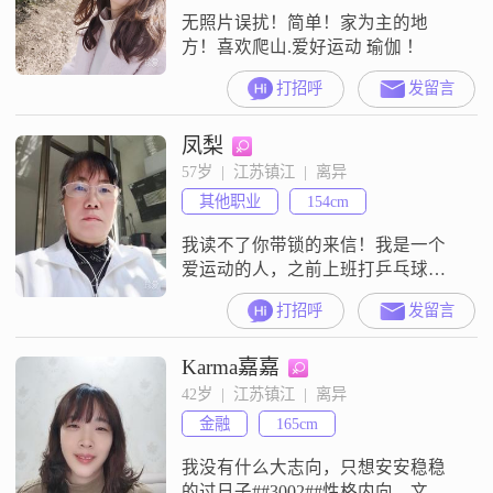
无照片误扰！简单！家为主的地
方！喜欢爬山.爱好运动 瑜伽 ！
打招呼
发留言
凤梨
57岁  |  江苏镇江  |  离异
其他职业
154cm
我读不了你带锁的来信！我是一个
爱运动的人，之前上班打乒乓球，
羽毛球，气排球，游泳##3002##现
打招呼
发留言
在是出去甩甩彩带龙##3002##爱清
淡点的美食，一个相互看对眼，一
Karma嘉嘉
个能把心安放的家！
42岁  |  江苏镇江  |  离异
金融
165cm
我没有什么大志向，只想安安稳稳
的过日子##3002##性格内向，文静