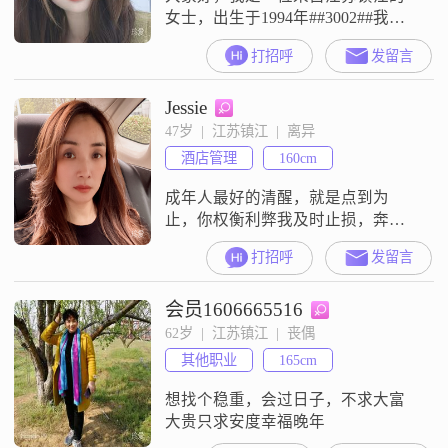
女士，出生于1994年##3002##我身
高173厘米，拥有大专学历##3002##
打招呼
发留言
目前，我的月收入在5001到8000元
之间##3002##我性格温柔体贴，善
Jessie
解人意，总是愿意倾听他人的心
声，给予他们关怀和支持##3002##
47岁  |  江苏镇江  |  离异
我开朗爱笑，随和易相处，善于与
酒店管理
160cm
人沟通，能够轻松地融入新的社交
圈子
成年人最好的清醒，就是点到为
止，你权衡利弊我及时止损，奔赴
要值得，放弃要利落
打招呼
发留言
会员1606665516
62岁  |  江苏镇江  |  丧偶
其他职业
165cm
想找个稳重，会过日子，不求大富
大贵只求安度幸福晚年