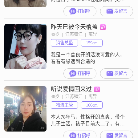
##3002##
打招呼
发留言
昨天已被今天覆盖
49岁  |  江苏镇江  |  离异
销售总监
159cm
我是一个善良开朗活泼可爱的人，
看看有缘遇到合适的
打招呼
发留言
听说爱情回来过
48岁  |  江苏镇江  |  离异
物流主管
160cm
本人78年马，性格开朗直爽，带个
儿子生活，孩子目前大二了，有房
有车有工作，生活无压力。来这个
打招呼
发留言
平台想找一个可以结伴走完余生的