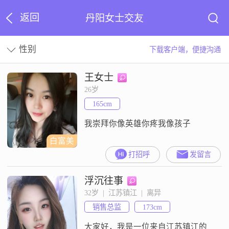
返回
丹阳女士交友
性别
下载客户端，便捷沟通
王女士
26岁
165cm
我崇拜你像英雄你疼我像孩子
白富美
打招呼
发留言
浮沉往事
32岁  |  江苏镇江  |  离异
销售总监
173cm
大家好，我是一位来自江苏镇江的