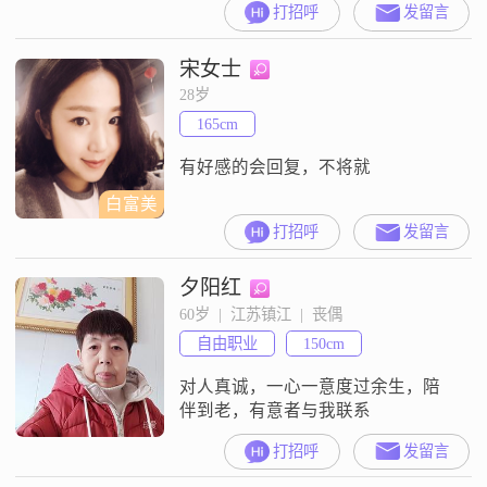
打招呼
发留言
宋女士
28岁
165cm
有好感的会回复，不将就
白富美
打招呼
发留言
夕阳红
60岁  |  江苏镇江  |  丧偶
自由职业
150cm
对人真诚，一心一意度过余生，陪
伴到老，有意者与我联系
打招呼
发留言