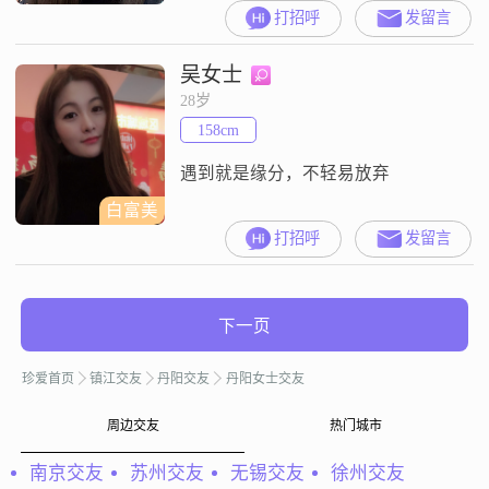
最好是稳重型。
打招呼
发留言
吴女士
28岁
158cm
遇到就是缘分，不轻易放弃
白富美
打招呼
发留言
下一页
珍爱首页
镇江交友
丹阳交友
丹阳女士交友
周边交友
热门城市
南京交友
苏州交友
无锡交友
徐州交友