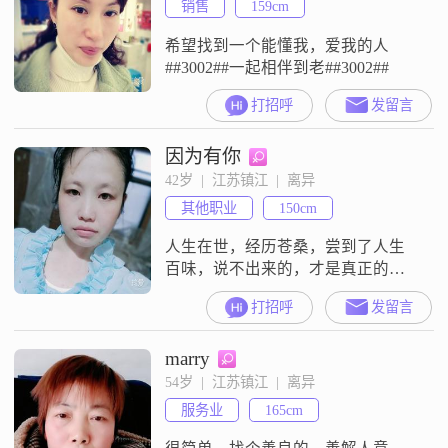
销售
159cm
希望找到一个能懂我，爱我的人
##3002##一起相伴到老##3002##
打招呼
发留言
因为有你
42岁  |  江苏镇江  |  离异
其他职业
150cm
人生在世，经历苍桑，尝到了人生
百味，说不出来的，才是真正的
苦。不会被理解的才是苦。
打招呼
发留言
marry
54岁  |  江苏镇江  |  离异
服务业
165cm