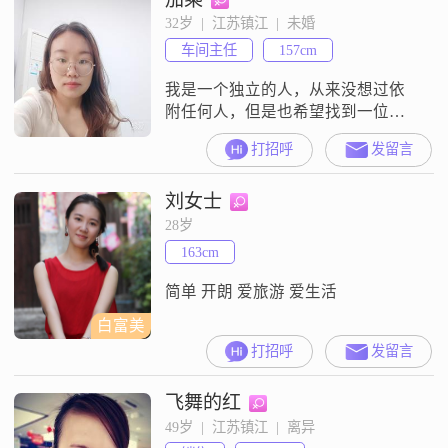
32岁  |  江苏镇江  |  未婚
车间主任
157cm
我是一个独立的人，从来没想过依
附任何人，但是也希望找到一位能
相互鼓励帮助的伴侣，希望能够相
打招呼
发留言
伴一生，对未来充满希望和期待
刘女士
28岁
163cm
简单 开朗 爱旅游 爱生活
白富美
打招呼
发留言
飞舞的红
49岁  |  江苏镇江  |  离异