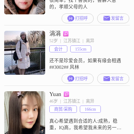
很简单，找个善良的，善解人意
的，孝顺父母的人
打招呼
发留言
涓涓
52岁  |  江苏镇江  |  离异
会计
155cm
还不是珍爱会员，如果有缘会相遇
##3002## 风林
打招呼
发留言
Yuan
46岁  |  江苏镇江  |  离异
商贸/采购
166cm
真心希望遇到合适的人:成熟，稳
重，IQ高，我希望我未来的另一半