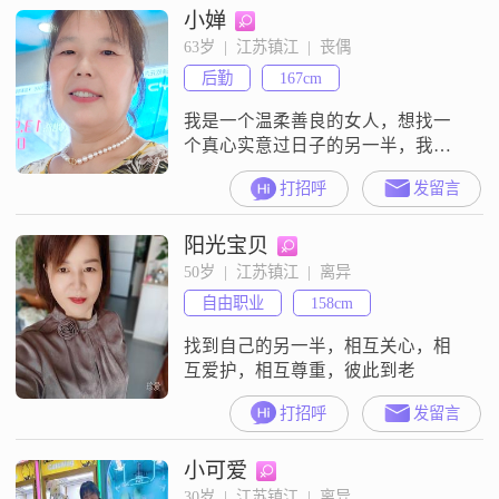
小婵
63岁  |  江苏镇江  |  丧偶
后勤
167cm
我是一个温柔善良的女人，想找一
个真心实意过日子的另一半，我的
身份证比实际年龄要大5岁，真实年
打招呼
发留言
龄是68年的
阳光宝贝
50岁  |  江苏镇江  |  离异
自由职业
158cm
找到自己的另一半，相互关心，相
互爱护，相互尊重，彼此到老
打招呼
发留言
小可爱
30岁  |  江苏镇江  |  离异