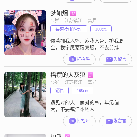
人，对另一半的要求：三观正，有
梦如烟
担当，生活条件跟我差不多就行，
主要一点，思想要在一个层次上。
42岁  |  江苏镇江  |  离异
不在乎异地，如果你是对的人我可
渠道/分销管理
160cm
以天涯海角随你去。本人真诚征
婚，游戏人生的请勿扰，骑驴找马
你若拥我入怀、疼我入骨、护我周
的请勿扰。
全，我宁愿蒙蔽双眼，不去分辨你
是人是鬼，你待我真心或敷行，我
打招呼
发留言
心如明镜，我只为我的喜欢再装傻
一程，我与春风皆过客，你携秋水
摇摆的大灰狼
揽星河，三生有幸遇见你，纵使悲
凉也是情
46岁  |  江苏镇江  |  离异
销售
169cm
遇见对的人，做对的事，年纪偏
大，不要镇江本地人
打招呼
发留言
加乘