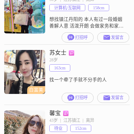
计算机/互联网
158cm
想找镇江丹阳的 本人有过一段婚姻
善解人意 活泼开朗 会做家务和家常
菜 ，会一点烘焙基础 比较看重自己
打招呼
发留言
的工作和自我提升，如果情况需要
的话，可以和你一起努力奋斗也可
苏女士
以接受全职太太。
28岁
163cm
找一个牵了手就不分手的人
白富美
打招呼
发留言
馨宝
43岁  |  江苏镇江  |  离异
待业
152cm