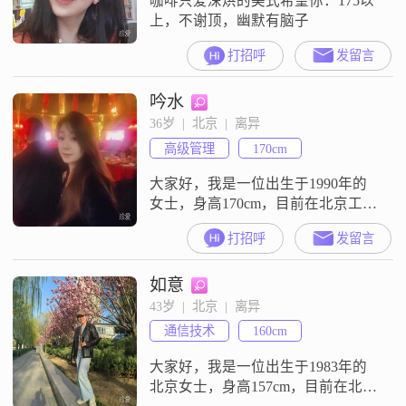
咖啡只爱深烘的美式希望你：175以
上，不谢顶，幽默有脑子
打招呼
发留言
吟水
36岁  |  北京  |  离异
高级管理
170cm
大家好，我是一位出生于1990年的
女士，身高170cm，目前在北京工
作，月收入在12001到20000元之
打招呼
发留言
间。我拥有硕士学位，现在从事着
一份让我感到满意的工作。我性格
如意
真诚可靠，对待生活和工作都非常
认真。我注重生活品质，喜欢在忙
43岁  |  北京  |  离异
碌的工作之余，享受生活的美好。
通信技术
160cm
我追求事业成就，希望在自己的领
域里不断进步，实现自己的价值。
大家好，我是一位出生于1983年的
我热
北京女士，身高157cm，目前在北京