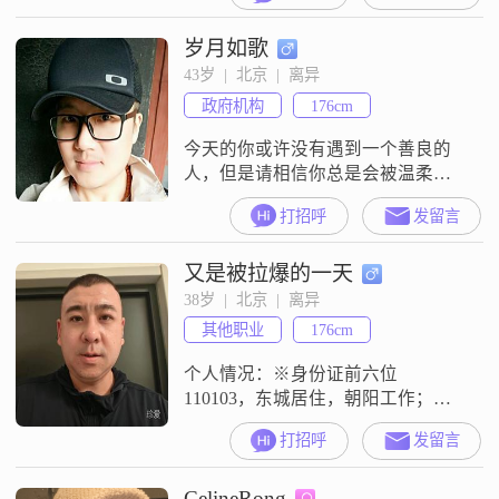
岁月如歌
43岁  |  北京  |  离异
政府机构
176cm
今天的你或许没有遇到一个善良的
人，但是请相信你总是会被温柔的
光所照耀。
打招呼
发留言
又是被拉爆的一天
38岁  |  北京  |  离异
其他职业
176cm
个人情况：※身份证前六位
110103，东城居住，朝阳工作；
※88年，176CM，龙，白羊座，
打招呼
发留言
INTP；※短婚离异未育，非过错
方；※央企下属子公司商务核算
CelineRong
岗，偶尔加班，不出差，不陪酒，