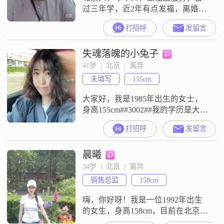
过三年学，近2年有点发福，离婚10
年，因为工作接触不到太多单身异
打招呼
发留言
性，性格外向但是对待感情会很认
真，也想找一个能够认真对待感
失魂落魄的小兔子
情，能共同成长共同发展的情绪稳
定，性格温柔的男士。也希望对方
41岁  |  北京  |  离异
有一定经济基础，能相互帮扶
未填写
155cm
大家好，我是1985年出生的女士，
身高155cm##3002##我的学历是大学
本科，目前在北京工作，月收入在
打招呼
发留言
8001到12000元之间##3002##在性格
方面，我是一个细腻敏感的人，同
晨曦
时也比较感性浪漫##3002##我追求
简单幸福的生活状态，喜欢生活中
34岁  |  北京  |  离异
的小确幸，也很看重浪漫的仪式感
销售总监
158cm
##3002##平时我喜欢摄影修图，
嗨，你好呀！我是一位1992年出生
的女生，身高158cm，目前在北京工
作，月收入在12001到20000元之