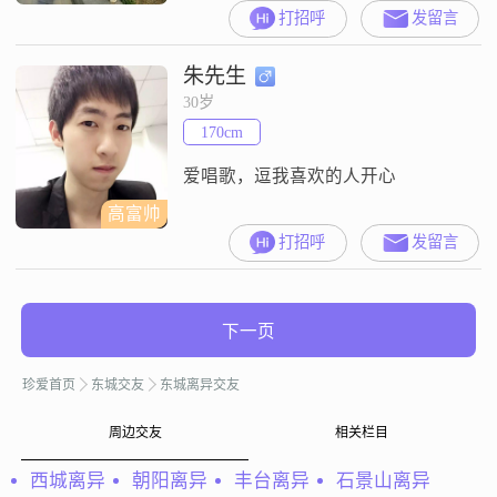
工作，月收入在12001到20000元之
打招呼
发留言
间##3002##我拥有大学本科学历，
性格上我比较善解人意，总是希望
朱先生
能理解他人的想法和感受##3002##
在生活中我是乐观积极的，面对困
30岁
难不会轻易放弃，总是以正面的心
170cm
态去解决问题##3002##我非常重视
真诚的
爱唱歌，逗我喜欢的人开心
高富帅
打招呼
发留言
下一页
珍爱首页
东城交友
东城离异交友
周边交友
相关栏目
西城离异
朝阳离异
丰台离异
石景山离异