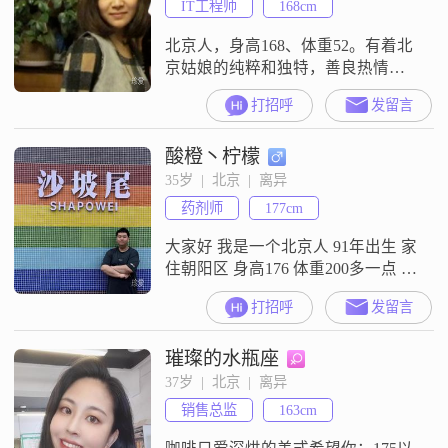
IT工程师
168cm
北京人，身高168、体重52。有着北
京姑娘的纯粹和独特，善良热情简
单大方，有同理心，懂得珍惜、体
打招呼
发留言
贴对方。在央企工作，工作稳定。
离异带娃，父母帮照顾。我喜欢的
酸橙丶柠檬
事物：找喜欢的电影看，健身，旅
游，美食。
35岁  |  北京  |  离异
药剂师
177cm
大家好 我是一个北京人 91年出生 家
住朝阳区 身高176 体重200多一点 比
较胖 本科学历（大专毕业后续的本
打招呼
发留言
科）在医院药房工作 是一名药剂师
工作稳定 2018年有过一次领证的经
璀璨的水瓶座
历 未办婚礼 没有子女 后于同一年分
开平时工作比较忙 朋友比较少 休息
37岁  |  北京  |  离异
的时候就在家玩玩游戏 看看剧 看看
销售总监
163cm
电影 干些自己喜欢的事 也喜欢旅游