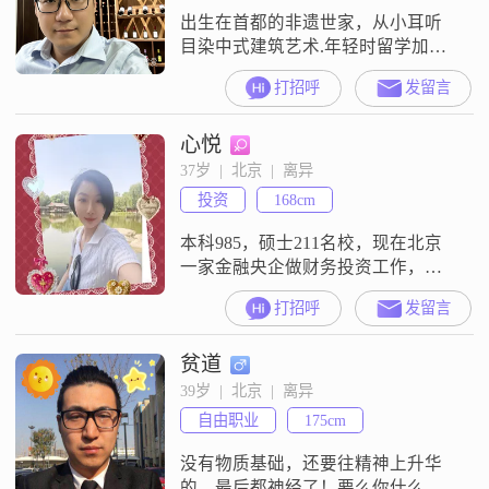
出生在首都的非遗世家，从小耳听
目染中式建筑艺术.年轻时留学加拿
大学习西方建筑学与商业管理双学
打招呼
发留言
士学位.归国政审后在中信集团工作8
年.后辞职管理自家企业至今.喜爱风
心悦
趣、艺术、旅行的六边形战士.无贷
款、无不良嗜好.喜欢看书、精通各
37岁  |  北京  |  离异
国美食与会做家务.离异，孩子归前
投资
168cm
妻抚养.父母身体健康家族无任何遗
传疾病.
本科985，硕士211名校，现在北京
一家金融央企做财务投资工作，有
京房京户，城市家庭独生女。身高
打招呼
发留言
168cm，身材气质符合职业形象，上
传照片均为近照。不抽烟，不喝
贫道
酒，没有纹身，不去夜店和酒吧，
自律性强，情绪稳定，性格随和，
39岁  |  北京  |  离异
善解人意。三观正，乐观积极，工
自由职业
175cm
作努力做事认真，遇到问题喜欢商
量解决。真诚择偶，希望能在这里
没有物质基础，还要往精神上升华
遇到三观合
的，最后都神经了！要么你什么都