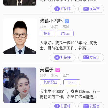
明白，要么你什么都不懂！
打招呼
发留言
诸葛小鸣鸣
41岁  |  北京  |  离异
投资
176cm
大家好，我是一位1985年出生的男
士，目前在北京工作，身高
176cm##3002##我的月收入在50000
打招呼
发留言
元以上，拥有硕士学历##3002##在
日常生活中，我性格幽默风趣，乐
美福子
观积极，总是能给身边的人带来欢
笑##3002##我随和易相处，耐心包
39岁  |  北京  |  离异
容，善于倾听他人的想法和感受
其他职业
158cm
##3002##我热爱电影，喜欢在闲暇
时光观看各种
我出生于1985年，身高158cm、有一
份稳定的工作。希望在这里能遇到
一个一起吃一起逛一起玩有眼缘的
打招呼
发留言
人。不要属马属羊属狗 。