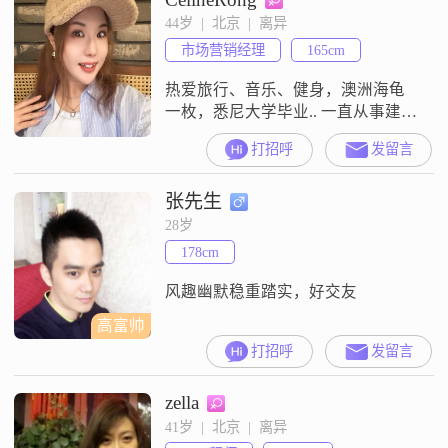
955，正常放假；※无贷车房，征信
44岁  |  北京  |  离异
良好；※原生家庭，独生子女；※
市场营销经理
165cm
父亲过世，母亲独立住房，医保养
老齐全，身体健康；※每年定期体
热爱旅行、音乐、健身，澳洲海龟
检，身体健康无
一枚，悉尼大学毕业.. 一直从事建筑
室内设计行业，审美品位较佳！向
打招呼
发留言
往诗和远方，喜欢旅行。不健身不
运动的请绕行哈～喜欢爱健身爱运
张先生
动的男人。
28岁
178cm
风趣幽默稳重踏实，好交友
高富帅
打招呼
发留言
zella
41岁  |  北京  |  离异