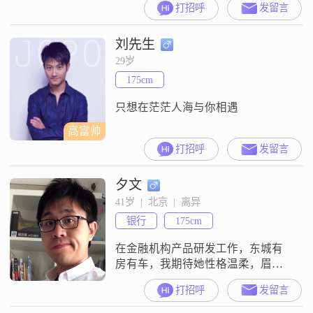
打招呼
发留言
间。虽然我的学历是中专，但我一
直都很热爱学习，努力提升自己。
刘先生
我是一个特别热爱生活的人，喜欢
尝试各种新鲜事物，尤其是美食烹
29岁
饪。我觉得烹饪是一种很有趣的艺
175cm
术，可以让人心情愉悦。我也非常
注重健康管理，平时会坚持锻炼身
只想在茫茫人海与你相遇
体
高富帅
打招呼
发留言
夕文
41岁  |  北京  |  离异
银行
175cm
在金融机构产品研发工作，东城有
房有车，我期待她性格温柔，眉清
目秀，性格简单，不用工作如何出
打招呼
发留言
色能扛一片天，能一起安静生活就
好。“你是非常可爱的人，真应该遇