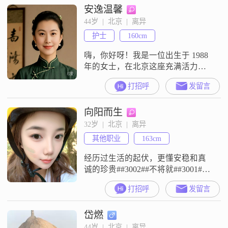
安逸温馨
到最好的人，我希望我就是。”
44岁  |  北京  |  离异
护士
160cm
嗨，你好呀！我是一位出生于 1988
年的女士，在北京这座充满活力的
城市生活##3002##我身高 160cm，
打招呼
发留言
有着一份还不错的工作，每月收入
在 12001 - 20000 元之间##3002##我
向阳而生
性格开朗爱笑，总是能给身边的人
带来快乐##3002##我富有同理心，
32岁  |  北京  |  离异
能理解和感受他人的情绪##3002##
其他职业
163cm
对我来说，家庭是
经历过生活的起伏，更懂安稳和真
诚的珍贵##3002##不将就##3001##
不凑合，只找双向奔赴的偏爱
打招呼
发留言
##3002##希望未来的我们，是并肩
的伙伴，是彼此的底气，一起把平
岱燃
凡的日子过成温暖的模样##3002##
三观不合##3001##消耗型关系，就
44岁  |  北京  |  离异