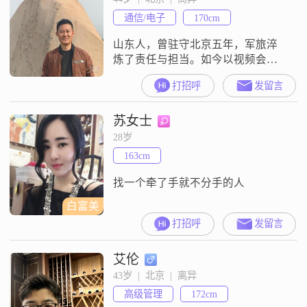
不必啦##3002##
通信/电子
170cm
山东人，曾驻守北京五年，军旅淬
炼了责任与担当。如今以视频会议
技术立身，理性严谨，收入稳定，
打招呼
发留言
有车，积极筹备购房。人生章节翻
页，有女儿随母亲生活，这段经历
苏女士
让我更懂得责任与沟通的重要，更
懂得爱与付出。如今，享受下厨的
28岁
烟火，也爱山河的辽阔。盼遇一位
163cm
善良开朗、重视家庭的女士。愿以
余生，护你周全，予你温暖，共筑
找一个牵了手就不分手的人
一个安稳，有笑声的家
白富美
打招呼
发留言
艾伦
43岁  |  北京  |  离异
高级管理
172cm