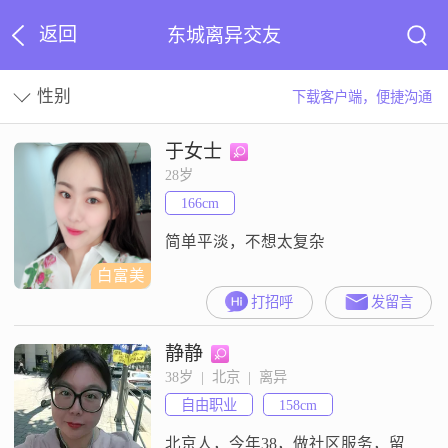
返回
东城离异交友
性别
下载客户端，便捷沟通
于女士
28岁
166cm
简单平淡，不想太复杂
白富美
打招呼
发留言
静静
38岁  |  北京  |  离异
自由职业
158cm
北京人，今年38，做社区服务，留