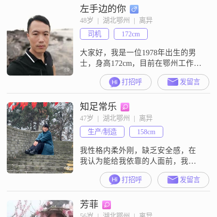
左手边的你
48岁  |  湖北鄂州  |  离异
司机
172cm
大家好，我是一位1978年出生的男
士，身高172cm，目前在鄂州工作
##3002##我的月收入在3001到5000
打招呼
发留言
元之间，学历是大专##3002##我觉
得自己是一个稳重可靠的人，做事
知足常乐
自信果断，有很强的责任感
##3002##在生活中，我比较乐观积
47岁  |  湖北鄂州  |  离异
极，能够成熟稳重地面对各种情况
生产/制造
158cm
##3002##性格方面，我随和易相
处，不喜欢
我性格内柔外刚，缺乏安全感，在
我认为能给我依靠的人面前，我依
赖性很强，我是诚心想找个可靠的
打招呼
发留言
肩膀能让我依靠，可内心又很怕，
怕会遇人不淑。
芳菲
56岁  |  湖北鄂州  |  离异