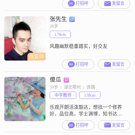
打招呼
发留言
情大方##3002##我喜欢与人交流，
分享生活中的点点滴滴，也愿意倾
张先生
听他人的故事和烦恼##3002##我身
高156cm，虽然不算很高，但我相
28岁
信，身高并不是衡量一个人的全部
178cm
标准##3002##我更看重的是一个人
的内在品质
风趣幽默稳重踏实，好交友
高富帅
打招呼
发留言
傻瓜
59岁  |  湖北鄂州  |  丧偶
中学教师
158cm
乐观开朗活泼豁达，想找一个修养
好，品位高，学士渊博，知书达理
善解人意的好伴侣
打招呼
发留言