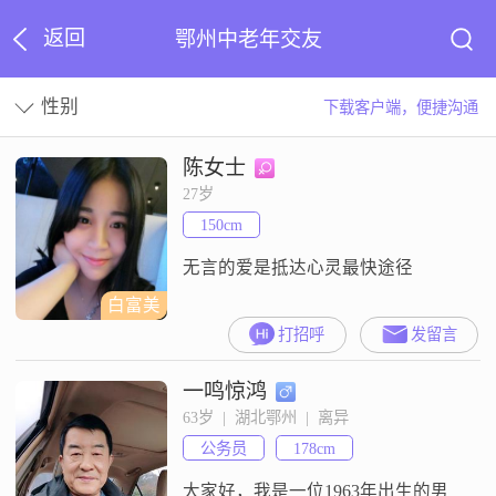
返回
鄂州中老年交友
性别
下载客户端，便捷沟通
陈女士
27岁
150cm
无言的爱是抵达心灵最快途径
白富美
打招呼
发留言
一鸣惊鸿
63岁  |  湖北鄂州  |  离异
公务员
178cm
大家好，我是一位1963年出生的男