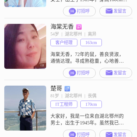
我的收入适中，每月在3000元以
打招呼
发留言
下。虽然学历只是中专，但我一直
保持着学习的热情，不断提升自
海棠无香
己。我性格随和，容易相处，总是
面带笑容，给人一种开朗的感觉。
54岁  |  湖北鄂州  |  离异
我温柔体贴，重视家庭，认为家庭
客户经理
163cm
是生活的重心。在生活中，我勤俭
持家，注重生活品质，喜欢在音乐
海棠无香，72年的鼠，善良贤淑，
的世界里寻
通情达理。寻成熟稳重，心地善
良，有责任感有担当的男士，共度
打招呼
发留言
夕阳红！
楚哥
81岁  |  湖北鄂州  |  丧偶
IT工程师
170cm
大家好，我是一位来自湖北鄂州的
男士，出生于1945年。虽然我已经
有了些许岁月的痕迹，但我相信，
打招呼
发留言
我的稳重可靠和幽默风趣能让我在