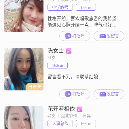
中学教师
158cm
性格开朗，喜欢唱歌旅游的我希望
能遇见心胸开阔一点，脾气稍好一
点担当能多一点的你。
打招呼
发留言
陈女士
31岁
162cm
留言看不到，请联系红娘
白富美
打招呼
发留言
花开若相依
47岁  |  湖北鄂州  |  离异
人事总监
166cm