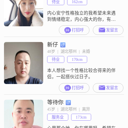
待业
162cm
内心安宁性格独立的我希望未来遇
到情绪稳定，内心强大的你，有矛
盾时能有效沟通，不冷战！不求大
打招呼
发留言
富大贵只求两人能相互理解，互相
包容，未来路上相互搀扶不离不
新仔
弃！未来可期##2026####2026##
48岁  |  湖北鄂州  |  未婚
待业
170cm
本人想找一个性格比较合得来的伴
侣，一起搭伙过日子。
打招呼
发留言
等待你
45岁  |  湖北鄂州  |  离异
服务业
173cm