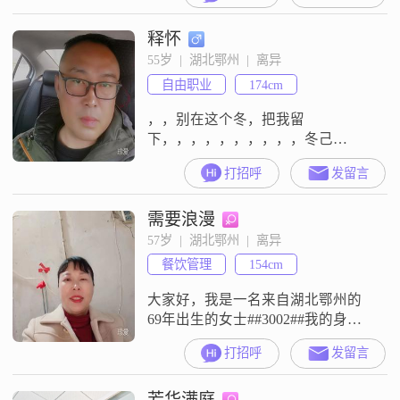
生活中给您带来很多欢乐。我身高
释怀
170cm，虽然不算特别高大，但我觉
得，身高并不是衡量一个人的全部
55岁  |  湖北鄂州  |  离异
标准。我的月收入在3001-5000元之
自由职业
174cm
间，虽然不算富裕，但我能保证生
活的稳定，也能承担起应有的责任
，，别在这个冬，把我留
下，，，，，，，，，，冬己
来，，春还会远吗！？
打招呼
发留言
需要浪漫
57岁  |  湖北鄂州  |  离异
餐饮管理
154cm
大家好，我是一名来自湖北鄂州的
69年出生的女士##3002##我的身高
是154厘米，月收入在3001到5000元
打招呼
发留言
之间，学历是中专##3002##在与人
相处中，我一直秉持着真诚可靠的
芳华满庭
原则，无论是朋友还是同事，都能