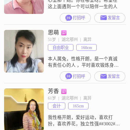
心里那个她。你在哪里呀。希望在
这上面遇到一个可以陪伴一生的人
打招呼
发留言
思萌
51岁  |  湖北鄂州  |  离异
自由职业
160cm
本人属兔，性格开朗，是一个真诚
有责任心的人 ，平时喜欢锻炼身
体，游泳，户外活动。人生是场纷
打招呼
发留言
呈的经历，无论幸福还是痛苦，快
乐还是悲伤，都要好好走下去，向
芳香
着太阳动，跟着感觉走！如果有机
会牵手自己爱的人，再也不会放
61岁  |  湖北鄂州  |  离异
手！相亲相爱，不离不弃！相找一
会计
165cm
个有共同语言，兴趣爱好差不多的
人过日子！同城优先，非诚勿扰！
我性格开朗，爱好运动，喜欢打
未来的生活希望环球旅行
扮，喜欢养花，独立性强##3002##