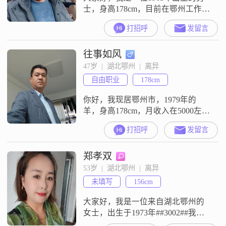
士，身高178cm，目前在鄂州工作
##3002##我的月收入在8001到12000
打招呼
发留言
元之间，学历是大专##3002##我性
格稳重可靠，待人随和，容易相处
往事如风
##3002##对我来说，家庭是非常重
要的，我追求的是稳定而安逸的生
47岁  |  湖北鄂州  |  离异
活##3002##平时我有两个爱好，一
自由职业
178cm
是探索各种美食，二是喜欢自己下
你好，我现居鄂州市，1979年的
羊，身高178cm，月收入在5000左右
##3002##有自己的房，有医保社
打招呼
发留言
保，无负担无负债，有社保医保，
征信良好##3002##现在独居中，过
郑孝双
年过节太过孤单寂寞，鼓起勇气来
寻一有缘人结伴养老##3002##
53岁  |  湖北鄂州  |  离异
未填写
156cm
大家好，我是一位来自湖北鄂州的
女士，出生于1973年##3002##我性
格开朗，总是爱笑，乐于助人，热