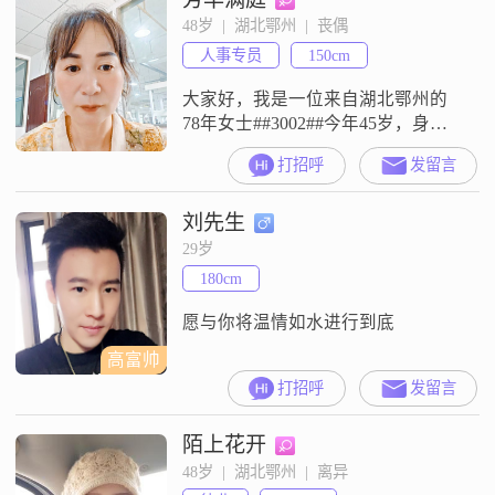
感受到我的真心相待##3002##对于
48岁  |  湖北鄂州  |  丧偶
家庭，我一直认为它是生活的港
人事专员
150cm
湾，所以家庭在我心中占据着非常
重要的位置##
大家好，我是一位来自湖北鄂州的
78年女士##3002##今年45岁，身高
150cm##3002##目前在鄂州工作，月
打招呼
发留言
收入在3001-5000元之间##3002##虽
然学历只有高中及以下，但我一直
刘先生
保持着积极学习的态度##3002##生
活中我是个温柔体贴的人，同时也
29岁
很独立自信##3002##平时性格乐观
180cm
积极，待人真诚可靠#
愿与你将温情如水进行到底
高富帅
打招呼
发留言
陌上花开
48岁  |  湖北鄂州  |  离异