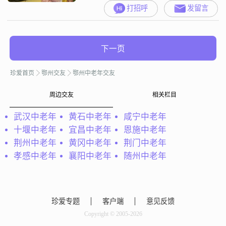
希望另一半讲卫生，着装整洁，爱
打招呼
发留言
运动，彼此之间的喜怒哀乐可以共
同分享，给出意见，不喜欢闷烧性
的男人##3002##
下一页
珍爱首页
鄂州交友
鄂州中老年交友
周边交友
相关栏目
武汉中老年
黄石中老年
咸宁中老年
十堰中老年
宜昌中老年
恩施中老年
荆州中老年
黄冈中老年
荆门中老年
孝感中老年
襄阳中老年
随州中老年
珍爱专题
客户端
意见反馈
Copyright © 2005-2026