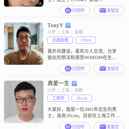
155cm##3002##我在上海这座美丽的
打招呼
发留言
城市生活和工作，目前月收入在
5001到8000元之间##3002##虽然我
TonyY
的学历是高中及以下，但我一直保
持着积极向上的生活态度##3002##
41岁  |  上海  |  未婚
我性格温柔体贴，善解人意，总是
总裁助理
178cm
能站在别人的角度考虑问题
##3002##我独立自信
我外向健谈，喜欢与人交流，分享
彼此的想法和感受##3002##在生活
中，我始终保持乐观积极的态度，
打招呼
发留言
面对困难时也能保持冷静，寻找解
决办法##3002##责任感强是我的一
真愛一生
大特点，无论是对工作还是对家
庭，我都会尽力去承担和履行自己
25岁  |  上海  |  未婚
的责任##3002##
工程师
181cm
大家好，我是一位2001年出生的男
士，身高181cm，目前在上海工作，
月收入在8001到12000元之间
打招呼
发留言
##3002##我拥有大学本科学历，平