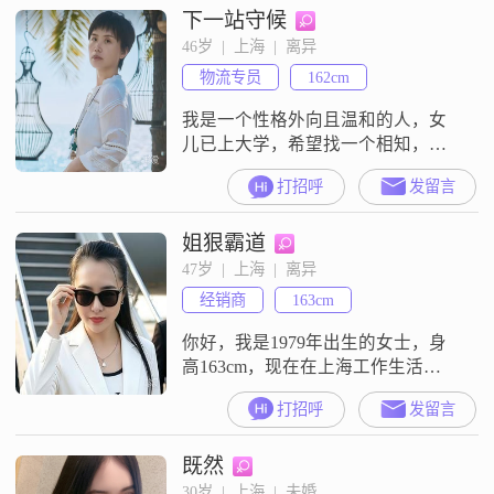
下一站守候
46岁  |  上海  |  离异
物流专员
162cm
我是一个性格外向且温和的人，女
儿已上大学，希望找一个相知，相
伴，相惜的人为伴，非诚勿扰！
打招呼
发留言
姐狠霸道
47岁  |  上海  |  离异
经销商
163cm
你好，我是1979年出生的女士，身
高163cm，现在在上海工作生活
##3002##我的月收入在5001到8000
打招呼
发留言
元之间，学历是高中及以下
##3002##关于我的性格和生活态
既然
度，我是一个独立自信的人，同时
也热爱生活##3002##在事业方面，
30岁  |  上海  |  未婚