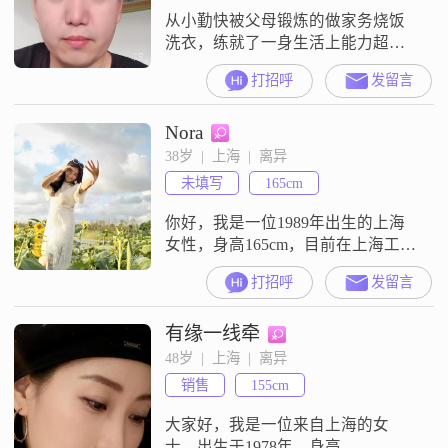
从小勤快被父母锻炼的做家务烧饭
洗衣，练就了一身生活上能力超强
的小子。玩的时候也很放的开，一
打招呼
发留言
个人的时候也很奈的住无聊爱干
净，没事了就喜欢收拾收拾整理整
Nora
理，看着整洁干净心里舒服。爱美
食，喜欢烧菜喜欢研究。吃的不多
38岁  |  上海  |  离异
为了控制体重，瘦了还是帅气点。
未填写
165cm
喜爱小动物，遇见流浪的就会喂
养，你喜欢吗我们可以一起养一
你好，我是一位1989年出生的上海
只。有责任心上进心，无论工
女性，身高165cm，目前在上海工
作，月收入在12001到20000元之
打招呼
发留言
间。我拥有大专学历，平时喜欢跑
步健身，这让我保持了良好的身体
有缘一线牵
状态和精神面貌。我性格独立自
信，热爱生活，追求简单而真实的
48岁  |  上海  |  离异
幸福。我相信两个人在一起最重要
销售
155cm
的是互相支持和共同分担，无论是
生活中的琐事还是人生的重大决
大家好，我是一位来自上海的女
策，我都
士，出生于1978年，身高