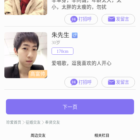
非单身，非同诚，年龄太大，太
小，太胖的太瘦的，勿扰
打招呼
发留言
朱先生
30岁
170cm
爱唱歌，逗我喜欢的人开心
高富帅
打招呼
发留言
下一页
珍爱首页
征婚交友
奉贤交友
周边交友
相关栏目