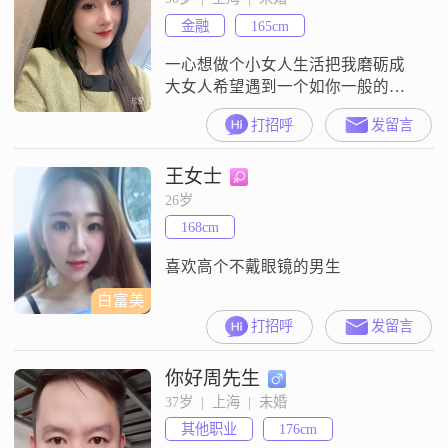
我有自己的追求，希望能在工作中
金融
165cm
取得成就##3002##平时我也喜欢研
究旅行攻略，
一心想做个小女人生活把我磨砺成
大女人希望遇到一个如你一般的人
做你的小女人?
打招呼
发留言
王女士
26岁
168cm
喜欢高个不戴眼镜的男生
白富美
打招呼
发留言
你好周先生
37岁  |  上海  |  未婚
其他职业
176cm