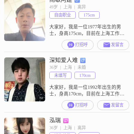
挂着笑容##3002##性格温柔体贴，
49岁  |  上海  |  离异
能照顾到别人的感受##3002##而且
自由职业
175cm
我很随和
大家好，我是一位1977年出生的男
士，身高175cm，目前在上海工作，
月收入在5001到8000元之间，学历
打招呼
发留言
是大专##3002##我觉得自己是一个
稳重可靠的人，做事自信果断，有
深知爱人难
很强的责任感##3002##在生活中，
我比较耐心包容，能够理解和尊重
36岁  |  上海  |  未婚
他人的想法和感受##3002##我非常
未填写
170cm
重视家庭，认为家庭是生活中最重
要的一部
大家好，我是一位1992年出生的男
士，身高170cm，目前在上海工作，
月收入在8001到12000元之间
打招呼
发留言
##3002##我的学历是中专，虽然不
是很高，但我一直在努力提升自己
泓瑞
##3002##我觉得自己最大的特点是
真诚可靠，无论是对待朋友还是对
36岁  |  上海  |  离异
待感情，我都非常认真##3002##我