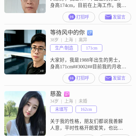
身高174cm，目前在上海工作。我的
学历是大学本科，月收入在12001到
打招呼
发留言
20000元之间。我的性格里有几个比
较明显的特征，大家可以多了解一
等待风中的你
下。平时朋友们都说我是一个稳重
可靠的人，做事有交代，让人觉得
38岁  |  上海  |  离异
安心。同时我也具备一定的幽默
生产/制造
171cm
感，平时喜欢开玩笑，希望能给身
边的人带来轻松的氛围。对于该承
大家好，我是1988年出生的男士，
身高171cm##3002##目前我的月收入
在12001到20000元之间，工作地是
打招呼
发留言
在上海##3002##我的学历是高中及
以下##3002##我喜欢音乐，学习古
慈盈
典吉他几年了，能完整的弹出一些
曲子，平时喜欢看电影##3002##我
34岁  |  上海  |  未婚
也是个足球狂热的人，对足球很感
未填写
162cm
兴趣##3002##在性格方
关于我的性格，朋友们都说我善解
人意，平时性格开朗爱笑，也比较
乐观积极##3002##我可以算是独立