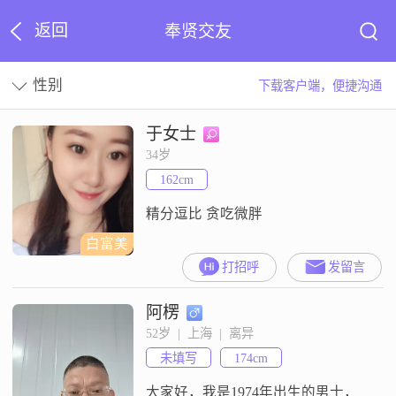
返回
奉贤交友
性别
下载客户端，便捷沟通
于女士
34岁
162cm
精分逗比 贪吃微胖
白富美
打招呼
发留言
阿楞
52岁  |  上海  |  离异
未填写
174cm
大家好，我是1974年出生的男士，