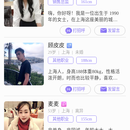
销售总监
161cm
性格乐观积极，面对生活中的困难
和挑战，总能
嗨，你好呀！我是一位出生于 1990
年的女士，在上海这座美丽的城市
生活##3002##我的身高大概 161cm
打招呼
发留言
呢##3002##我在工作上还算努力，
每个月的收入在 8001 - 12000 元这个
顾皮皮
范围##3002##学历是大专##3002##
我觉得自己是个挺不错的人哦，性
29岁  |  上海  |  未婚
格温柔体贴，也很善解人意
其他职业
188cm
##3002##平时
上海人，身高188体重80kg，性格活
泼开朗，时而也比较平静，喜欢旅
游，健身，美食，打桌球，美国留
打招呼
发留言
学9年，现已回国工作对另一半要求
就是 漂亮懂事，楚楚动人，善解人
麦麦
意，会照顾人
53岁  |  上海  |  离异
其他职业
155cm