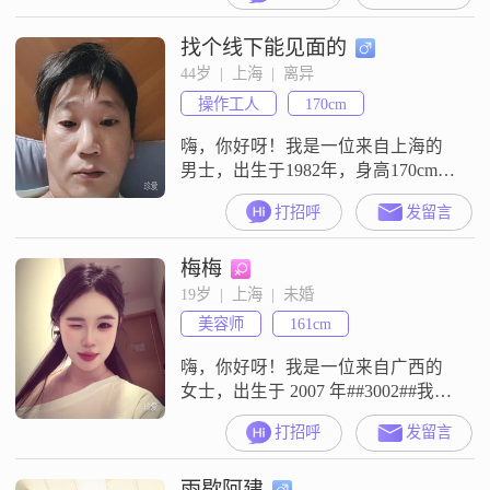
时性格稳重可靠，也喜欢用幽默来
找个线下能见面的
调节气氛##3002##在我的生活中，
家庭占据很重要的位置，我会努力
44岁  |  上海  |  离异
平衡好工作与生活的关系##3002##
操作工人
170cm
我有很多爱好，特别喜欢看电影，
也热爱跑步这
嗨，你好呀！我是一位来自上海的
男士，出生于1982年，身高170cm，
目前在上海工作，收入嘛，在8001
打招呼
发留言
到12000元之间##3002##学历是专
科，虽然不高，但也算是受过一定
梅梅
的教育##3002##我觉得自己是个挺
真诚可靠的人，做事喜欢脚踏实
19岁  |  上海  |  未婚
地，活在当下，不会去想太多有的
美容师
161cm
没的##3002##平时有点小爱好，喜
欢品鉴咖啡
嗨，你好呀！我是一位来自广西的
女士，出生于 2007 年##3002##我的
身高大概 161cm 呢##3002##我在上
打招呼
发留言
海这边工作，收入嘛，在 12001 元
到 20000 元之间##3002##我觉得自
雨歇阿建
己是个挺开朗爱笑的人，脸上常常