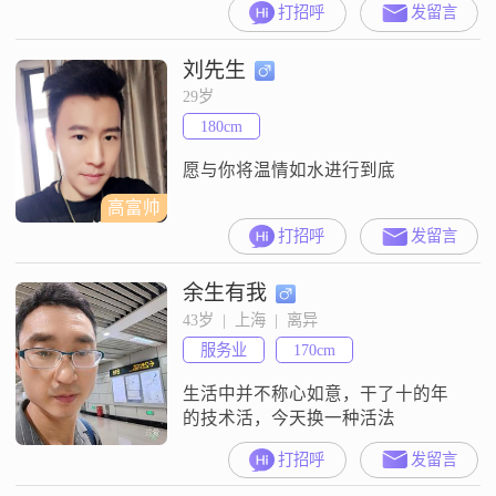
打招呼
发留言
自信的那种人，但内心其实也有细
腻敏感的一面##3002##平时待人接
刘先生
物比较随和，容易相处，最重要的
是我觉得自己是个真诚可靠的人
29岁
##3002##在生活里，我比较温柔体
180cm
贴，很注重生活品质##3002##空闲
的时候，我喜欢研究美
愿与你将温情如水进行到底
高富帅
打招呼
发留言
余生有我
43岁  |  上海  |  离异
服务业
170cm
生活中并不称心如意，干了十的年
的技术活，今天换一种活法
打招呼
发留言