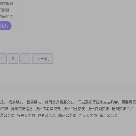
络数据相
识到相
世间的男
气概，聪
A联系
和陪伴作
2
3
...
下一页
交友、找女朋友、找男朋友、帅哥美女富婆交友、同城邂逅等
抚州交友约会，想要真实
身交友
抚州交友信息
抚州中老年交友
抚州百姓交友
抚州白领交友
抚州交友平台
潭公务员
宜春公务员
萍乡公务员
赣州公务员
吉安公务员
新余公务员