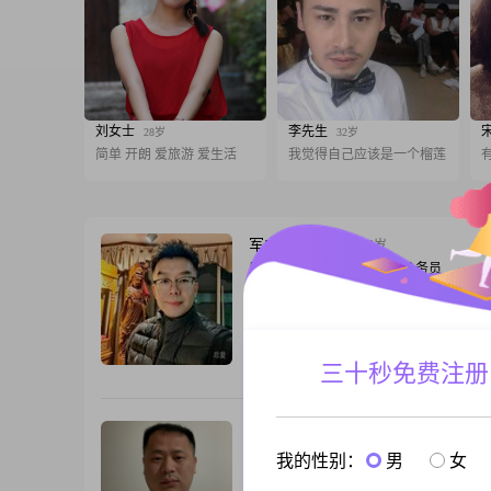
刘女士
李先生
28岁
32岁
简单 开朗 爱旅游 爱生活
我觉得自己应该是一个榴莲
军中绿 军中绿
48岁
男, 江西抚州, 180cm, 离异, 公务员
我是一位性格开朗、积极向上，心中想找
向上、内心真实善良、贤惠爱家的女人，
有共同语言的女人。愿您经历风雨，依然
在您身旁，直至白头偕老。
三十秒免费注册
跟T
绝不将就
40岁
男, 江西抚州, 181cm, 离异, 公务员
我的性别：
男
女
两点一线的生活，家中空荡荡；余生想找