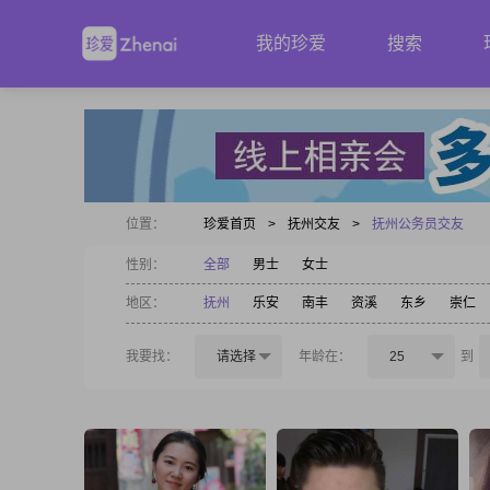
我的珍爱
搜索
位置：
珍爱首页
>
抚州交友
>
抚州公务员交友
性别：
全部
男士
女士
地区：
抚州
乐安
南丰
资溪
东乡
崇仁
我要找：
请选择
年龄在：
25
到