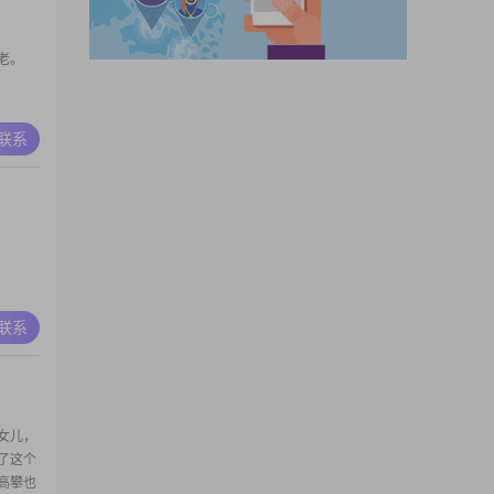
老。
A联系
A联系
女儿，
了这个
高攀也