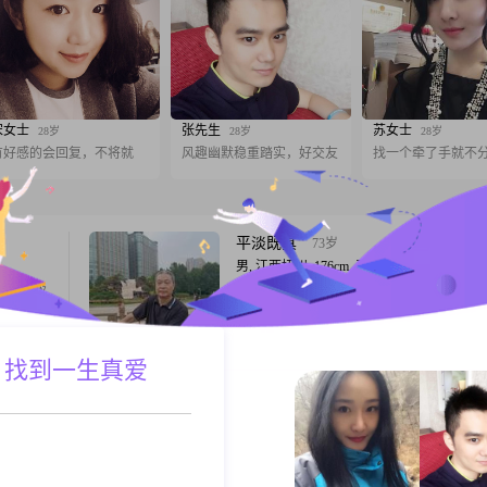
宋女士
张先生
苏女士
28岁
28岁
28岁
有好感的会回复，不将就
风趣幽默稳重踏实，好交友
找一个牵了手就不
平淡既真
73岁
男, 江西抚州, 176cm, 丧偶, 公务员
一个积极
本人：不会放弃，抚州市人 ，70岁，176cm76
三观一致
休公务员 实际年龄70，户口年龄72（岁因
有人陪伴
年龄不足##2795##了2岁）##3002##有二
巳成家，都不在身边，分别在北京和日本女
 找到一生真爱
A联系
跟T
都是高学历，家境优渥##3002##本人在临
套100+的精装修新房，爱好旅游唱歌读书##3
答案
52岁
男, 江西抚州, 170cm, 离异, 公务员
个过日子
步入中年，生活的沉淀让我更好的学会识人