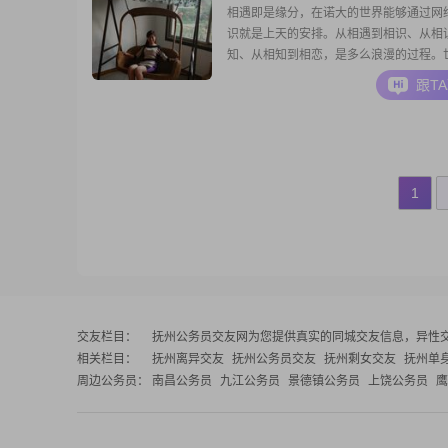
相遇即是缘分，在诺大的世界能够通过网
识就是上天的安排。从相遇到相识、从相
知、从相知到相恋，是多么浪漫的过程。
男女女就这样在一起。希望找到有男子汉
跟T
明、有时局观的男孩子，以一辈子的坚守
为对誓言的实践！
1
交友栏目：
抚州公务员交友网
为您提供真实的同城交友信息，异性
相关栏目：
抚州离异交友
抚州公务员交友
抚州剩女交友
抚州单
周边公务员：
南昌公务员
九江公务员
景德镇公务员
上饶公务员
鹰