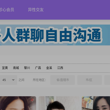
珍心会员
异性交友
宜黄
南城
黎川
广昌
金溪
江西
45
之间
所在地区：
省/直辖市
市/区