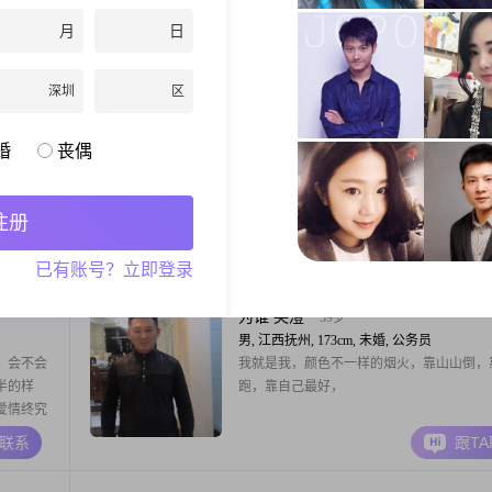
的，能相
寻找快乐与健康，与自己爱的人领略后半生
月
日
我绝对不
A联系
跟T
深圳
区
一点点倦
40岁
婚
丧偶
女, 江西抚州, 161cm, 离异, 公务员
定不抽
希望找一个性格开朗聊得来，有稳定工作的
家有宠物
半，因为我工作比较稳定所以不希望两个人
注册
目前在考
远。（没头像的别发信息给我）
前在学习
A联系
跟T
已有账号？立即登录
基本的。
，是位能
乐和运
为谁 哭澧
39岁
男, 江西抚州, 173cm, 未婚, 公务员
，会不会
我就是我，颜色不一样的烟火，靠山山倒，
半的样
跑，靠自己最好，
爱情终究
身就是一
A联系
跟T