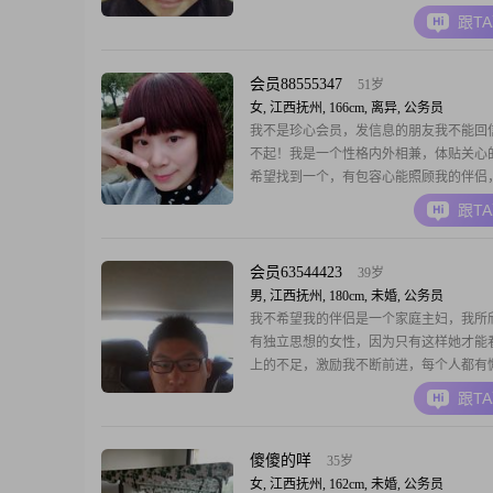
跟T
会员88555347
51岁
女, 江西抚州, 166cm, 离异, 公务员
我不是珍心会员，发信息的朋友我不能回
不起！我是一个性格内外相兼，体贴关心
希望找到一个，有包容心能照顾我的伴侣
们有眼缘能在抚州相遇。
跟T
会员63544423
39岁
男, 江西抚州, 180cm, 未婚, 公务员
我不希望我的伴侣是一个家庭主妇，我所
有独立思想的女性，因为只有这样她才能
上的不足，激励我不断前进，每个人都有
候，我希望我的伴侣在我需要的时候给我
跟T
同的我也会尊重她，支持她。我目前的工
稳定，我希望通过不断的学习来让自己能
更多的责任，因此我才需要一个能陪我共
傻傻的咩
35岁
伴侣。我很耐
女, 江西抚州, 162cm, 未婚, 公务员