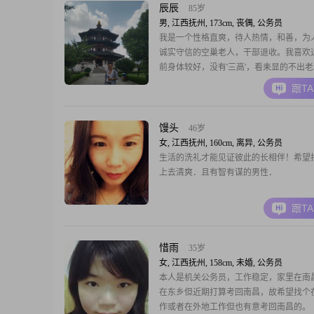
辰辰
85岁
男, 江西抚州, 173cm, 丧偶, 公务员
我是一个性格直爽，待人热情，和善，为
诚实守信的空巢老人，干部退收。我喜欢
前身体较好，没有'三高'，看耒显的不出
们都在国外和外地，都希望我.晚年能找个
跟T
相互照顧，共渡余生。目前我还不是会员
信和回信，敬请谅解。
馒头
46岁
女, 江西抚州, 160cm, 离异, 公务员
生活的洗礼才能见证彼此的长相伴！希望
上去清爽．且有智有谋的男性．
跟T
惜雨
35岁
女, 江西抚州, 158cm, 未婚, 公务员
本人是机关公务员，工作稳定，家里在南
在东乡但近期打算考回南昌，故希望找个
作或者在外地工作但也有意考回南昌的。