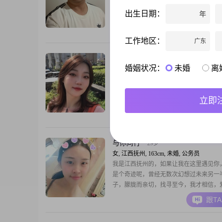
的，大大咧咧的，绝不冷战的，有事说事
出生日期：
年
互包容、取暖、迁就、支持，你若不离，
弃之。
跟T
工作地区：
广东
是帆
32岁
婚姻状况：
未婚
离
女, 江西抚州, 160cm, 未婚, 公务员
我今年27，在县区级政府机关部门工作稳
烟，不喝酒非常喜欢动物和小孩，如果你
立即
会很棒我有非常强烈的责任心和规划性，
上级单位我乐于发展运动和音乐爱好，目
跟T
瑜伽以我们这个年纪，经济和精神独立是
我希望伴侣家庭和睦，个人情绪温和稳定
提供情绪价值的伴侣，最好也热爱动物音
与你同行
29岁
动；事业方面的
女, 江西抚州, 163cm, 未婚, 公务员
我是江西抚州的，如果让我在这里遇见你
是个奇迹呢，曾经无数次幻想过未来另一
子，朦胧而亲切，找寻至今，我才相信，
是缘分，茫茫人海两个人的相识相爱，本
跟T
种巧合，你会是我的那个巧合吗?