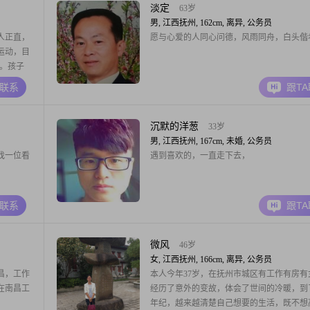
淡定
63岁
男, 江西抚州, 162cm, 离异, 公务员
人正直，
愿与心爱的人同心问德，风雨同舟，白头偕
运动，目
老。孩子
老伴，
A联系
跟T
，无法阅
沉默的洋葱
33岁
男, 江西抚州, 167cm, 未婚, 公务员
找一位看
遇到喜欢的，一直走下去，
A联系
跟T
微风
46岁
女, 江西抚州, 166cm, 离异, 公务员
昌，工作
本人今年37岁，在抚州市城区有工作有房有
在南昌工
经历了意外的变故，体会了世间的冷暖，到
年纪，越来越清楚自己想要的生活，既不想