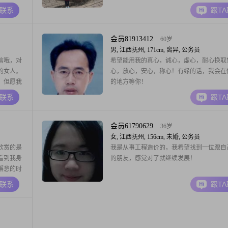
不愿将就，虽然知道这很不容易，但仍希望
A联系
跟T
区找到同样有正式稳定工作，在物质精神上
对的另一半(年龄在38至45岁的男士)组建一
家，不是为孩子找爹，因为她有亲爹，再婚
会员81913412
60岁
育，我只
男, 江西抚州, 171cm, 离异, 公务员
信哦，对
希望能用我的真心，诚心，虚心，耐心换取
的女人。
心，放心，安心，称心！有缘的话，我会在
，但愿我
的地方等你！
A联系
跟T
会员61790629
36岁
女, 江西抚州, 156cm, 未婚, 公务员
欣赏的是
我是从事工程造价的，我希望找到一位跟自
看到我身
的朋友，感觉对了就继续发展！
懈怠的时
支持，相
A联系
跟T
作状态很
够承担起
同成长的