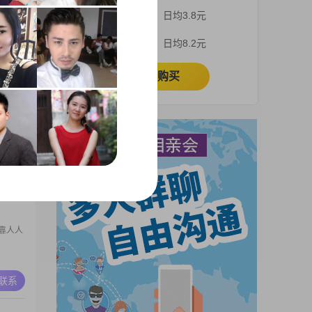
的幸福
3个月
日均3.8元
A联系
1个月
日均8.2元
立即购买
另一
离的太
A联系
靠人人
A联系