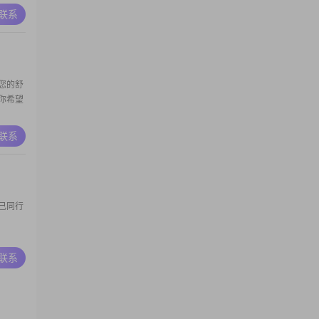
在市城
A联系
门当户
个新
不再
您的舒
你希望
A联系
己同行
A联系