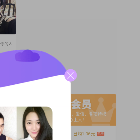
分手的人
kg 退
参加工作
个女儿均
儿女婿
A联系
川区有一
002
12个月
日均1.06元
，如何