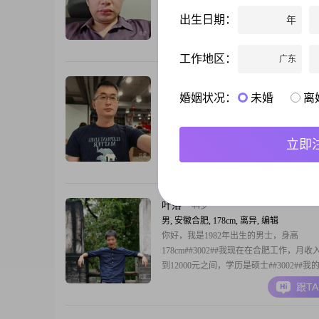
##3002##目前我的身高是165cm##3002#
出生日期：
年
是大学本科##3002##我现在的工作地在
入在50000元以上##3002##在性格方面
跟T
自信果断的人，做事情比较有决断力##300
工作地区：
广东
我也具备成熟稳重的特质，处理事情会考
周全##
愿得一人心
36岁
婚姻状况：
未婚
离
男, 安徽合肥, 178cm, 离异, IT工程师
大家好，我是1980年出生的男士，身高178
前在合肥工作，学历是大学本科，月收入在5
立即
元以上##3002##我的性格特征有稳重可
趣，自信果断，随和易相处，成熟稳重，
跟T
容，真诚可靠，活在当下，家庭为重，勤
##3002##我对待生活和工作都秉持着认
性格上比较随和，容易和人相处，平
叶落
44岁
男, 安徽合肥, 178cm, 离异, 编辑
你好，我是1982年出生的男士，身高
178cm##3002##我现在在合肥工作，月收入
到12000元之间，学历是硕士##3002##
较幽默风趣，平时外向健谈，待人耐心包
跟T
##3002##我是一个活在当下的人，同时
求事业上的成功##3002##平时生活中我