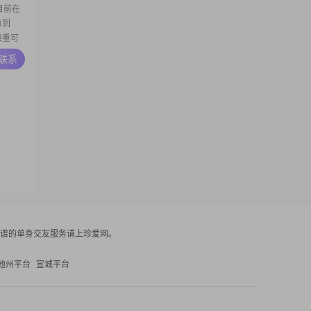
目前在
1到
稳重可
趣的，
A联系
断，遇到
应了的
谱的单身交友服务请上珍爱网。
池州平台
宣城平台