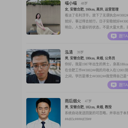
约##3002##闲暇时间
喵小喵
48岁
女, 安徽合肥, 160cm, 离异, 运营管理
看淡了名利浮华，放下了无谓执念##3002
就好，事过得去就行，日子安稳就好##300
明白，人生最好的状态，不是大富大贵，
杂念，身心无恙，冷暖自渡，万事随缘##30
跟T
泓清
39岁
男, 安徽合肥, 180cm, 未婚, 公务员
你好，我是1987年出生的男士，身高180c
在合肥工作##3002##我的月收入在12001到
之间，学历是博士##3002##我觉得自己
靠的人，平时也比较幽默风趣，性格乐观
跟T
##3002##身边的朋友常说我责任感强，
重，而且真诚可靠##3002##平时闲暇的
个电影爱好
雨后烟火
47岁
男, 安徽合肥, 182cm, 未婚, 教授
系统自动发送回复的可忽略，并非出于本
##d83c####df39##