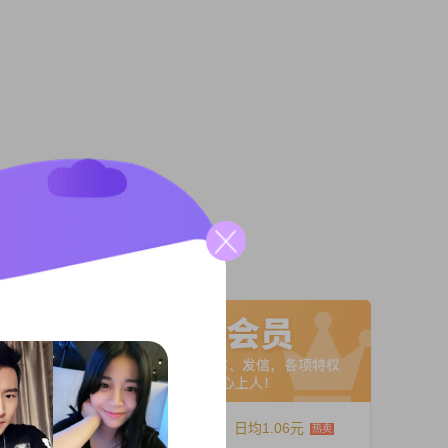
，情商
喝酒，
第一职
和固定
A联系
有稳定
按了暂
社保十
12个月
日均1.06元