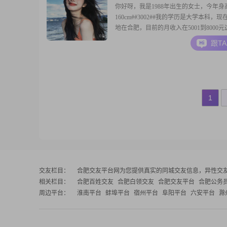
你好呀，我是1988年出生的女士，今年身
160cm##3002##我的学历是大学本科，
地在合肥，目前的月收入在5001到8000
##3002##我是一个性格比较温和的人，
跟T
感觉是温柔体贴的，也很善解人意，在和
时候，我愿意多去站在对方的角度考虑问
##3002##同时我也是一个真诚
1
交友栏目：
合肥交友平台网
为您提供真实的同城交友信息，异性交
相关栏目：
合肥百姓交友
合肥白领交友
合肥交友平台
合肥公务
周边平台：
淮南平台
蚌埠平台
宿州平台
阜阳平台
六安平台
滁