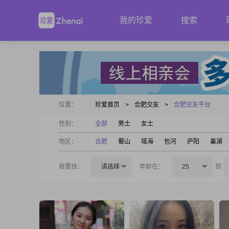
我的珍爱
搜索
位置：
珍爱首页
>
合肥交友
>
合肥交友平台
性别：
全部
男士
女士
地区：
合肥
蜀山
瑶海
包河
庐阳
巢湖
我要找：
请选择
年龄在：
25
到