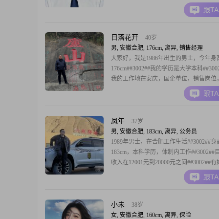
跟T
日落花开
40岁
男, 安徽合肥, 176cm, 离异, 销售经理
大家好，我是1986年出生的男士，今年身
176cm##3002##我的学历是大学本科##300
我的工作地在安庆，国企单位，销售岗位
休##3002##在性格方面，我是一个稳重
跟T
##3002##平时做事自信果断，遇到事情
面对##3002##我的心态比较乐观积极，
人随和易相处##
凤年
37岁
男, 安徽合肥, 183cm, 离异, 公务员
1989年男士，在合肥工作生活##3002##
183cm，本科学历，体制内工作##3002#
收入在12001元到20000元之间##3002#
异无孩子##3002##圈子干净，无不良嗜好##3
跟T
新开账号，懒得传相册，合肥本地，离异
优质女士感兴趣可以进一步了解##3002##
小未
38岁
女, 安徽合肥, 160cm, 离异, 保险