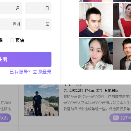
#我的学历
183cm##3002##我的学历是大学本科，现
月
日
合肥，月收
工作，月收入在8001元到12000元之间##300
，我是一个
于我的性格和观念，我觉得自己是一个稳重
A联系
跟T
2##同时
人，同时生活里也带点幽默风趣##3002##
深圳
区
虑得比较
划上，我比较看重家庭，认为家庭为重是生
础##3002##我也比较
昨日沧桑
50岁
婚
丧偶
男, 安徽合肥, 174cm, 离异, 高级管理
cm，目
你好，我是1976年出生的男士，身高
0000
174cm##3002##我的学历是大学本科，现
注册
靠，幽默风
工作，月收入在12001到20000元之间##3002
耐心包
性格比较自信果断，责任感强，平时是个乐
A联系
跟T
已有账号？立即登录
俭节约
的人，做事成熟稳重##3002##我比较注重
真的态度，
下，同时也很看重生活品质##3002##朋友
评价是真诚可靠##3
卡卡
50岁
男, 安徽合肥, 174cm, 离异, 其他职业
我的身高是174cm##3002##工作的城市是在
在8001
##3002##大学本科##3002##照片就是本人
我的性格比
爱运动显得会比较年轻一些，做电商很多年
容
过顶峰，也回到过现实，目前主要做直播带
A联系
跟T
也在努力追
有别墅一套 保时捷一辆，无贷款无负债，
比较勤俭节
良好，孩子跟妈妈生活在上海，真诚寻一位