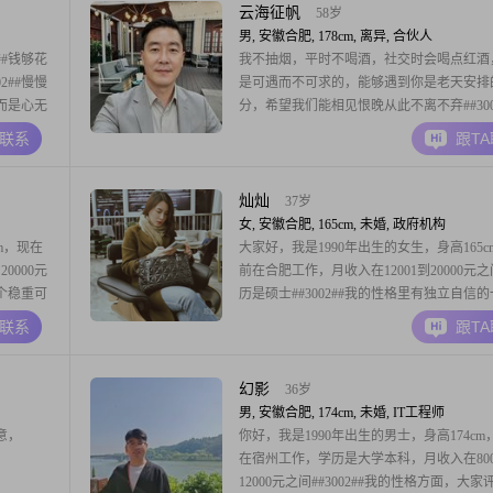
希望不要太胖，40岁以内##
云海征帆
58岁
男, 安徽合肥, 178cm, 离异, 合伙人
##钱够花
我不抽烟，平时不喝酒，社交时会喝点红酒
2##慢慢
是可遇而不可求的，能够遇到你是老天安排
而是心无
分，希望我们能相见恨晚从此不离不弃##300
02##
是一家大公司项目经理，工作之外还合伙了
A联系
跟T
进口红酒批发公司，我是一个有事业心极强
不想做一个平平庸庸的而过一生，想找一个
惠的伴侣，互相尊重，白头偕老##3002##
灿灿
37岁
女, 安徽合肥, 165cm, 未婚, 政府机构
m，现在
大家好，我是1990年出生的女生，身高165c
20000元
前在合肥工作，月收入在12001到20000元
是个稳重可
历是硕士##3002##我的性格里有独立自信
积极
也有细腻敏感的部分，平时比较富有同理心
A联系
跟T
为人成熟稳
##3002##工作之余，我喜欢插花艺术，也
时候，我是
追剧，偶尔会去登山徒步，或者参与户外露
##3002##现在想通过平台认
幻影
36岁
男, 安徽合肥, 174cm, 未婚, IT工程师
意，
你好，我是1990年出生的男士，身高174cm
在宿州工作，学历是大学本科，月收入在800
12000元之间##3002##我的性格方面，大家