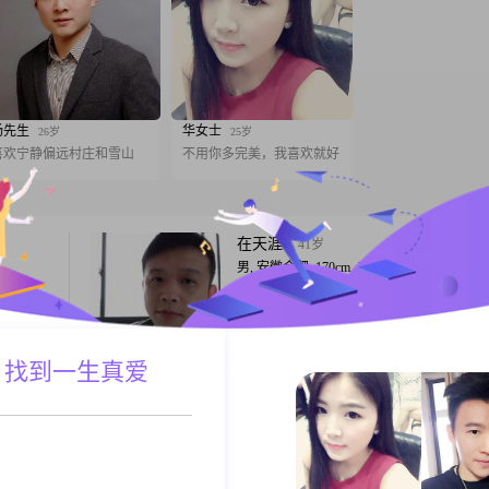
杨先生
华女士
26岁
25岁
喜欢宁静偏远村庄和雪山
不用你多完美，我喜欢就好
在天涯
41岁
男, 安徽合肥, 170cm, 未婚, 投资
认识也是
1，合肥户口，面相佳，皮肤好，不秃不油
缘分就到
智商在线，认知全面，情绪稳定，不抽烟不
不出去玩，生活感情等各方面无压力。2，
业，工程技术人员，先已退休，每月有社保
 找到一生真爱
A联系
跟T
收入。3，第二职业，金融投资人员，每年
收入。4，多年前生了一场大病，很多事都
停键，现已痊愈。5，要求女方合肥户口，
伴称心
37岁
年以上，无N
男, 安徽合肥, 183cm, 离异, 通信技术
岁
大家好，我是1989年出生的男士，身高