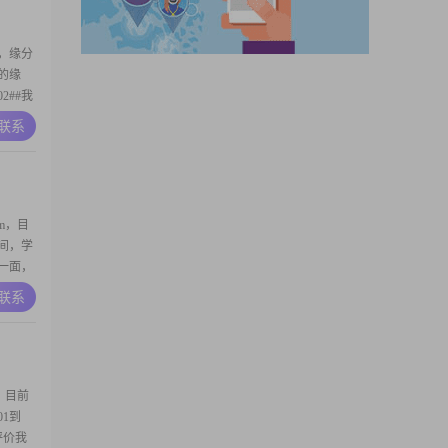
，缘分
的缘
2##我
纯原装
A联系
的人，
温柔贤
不知您
m，目
之间，学
的一面，
A联系
爱看电影
营
，目前
1到
评价我