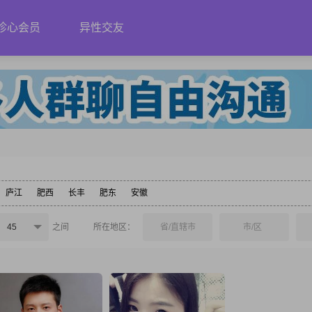
珍心会员
异性交友
庐江
肥西
长丰
肥东
安徽
45
之间
所在地区：
省/直辖市
市/区