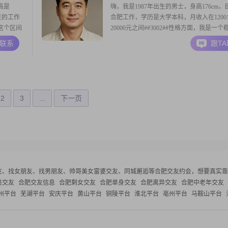
高是
嗨，我是1987年出生的男士，身高176cm，
现在的工作
合肥工作，学历是大学本科，月收入在1200
元这个区间
20000元之间##3002##性格方面，我是一个
平时给人的
靠的人，平时做事比较有条理，也挺幽默风
A联系
跟T
人相处的
相处起来不会觉得沉闷##3002##我自信果
题
事情能拿定主意，同时责任感也比较强，答
事就会尽力做好##3002
2
3
...
下一页
友、找女朋友、找男朋友、帅哥美女富婆交友、同城邂逅等
合肥交友约会，想要真实靠
员交友
合肥交友信息
合肥剩女交友
合肥单身交友
合肥离异交友
合肥中老年交友
州平台
芜湖平台
安庆平台
黄山平台
铜陵平台
淮北平台
亳州平台
马鞍山平台