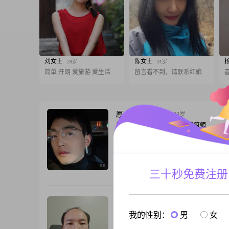
刘女士
陈女士
28岁
31岁
简单 开朗 爱旅游 爱生活
留言看不到，请联系红娘
愿一生为你画眉
38岁
男, 安徽合肥, 178cm, 离异, 建筑师
我在合肥包河区，设计师工作，178*75 
缘分，互相了解一下，合适就见面，或许
了，一起脱单，创建美好的未来…
三十秒免费注册
跟T
狐影
36岁
男, 安徽合肥, 165cm, 离异, 自由职业
我的性别：
男
女
大家好，我是1990年出生的男士，今年34