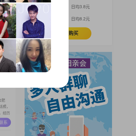
在在合肥
3个月
日均3.8元
2##关
可靠的
A联系
1个月
日均8.2元
在人生规
活的基
立即购买
在在合肥
##我的
观积极
A联系
活在当
们对我的
合肥
生活照，
，经历
货，自
A联系
经济状况
伴侣，