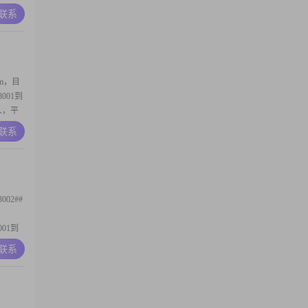
，算是
A联系
比较注重
冷静处
m，目
01到
人，平
A联系
肌，把身
相互尊重
02##
01到
态度，
A联系
康管理
生活，也