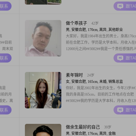
稳重可靠，责任感强，平时也比较耐心包容
A联系
跟T
成熟稳重的一类人##3002##在相处中，我
包容理解，情绪也比较稳定，遇到事情习惯
理，不喜欢把负面情绪带给身
做个乖孩子
42岁
男, 安徽合肥, 170cm, 离异, 其他职业
高
大家好，我是1984年出生的男士，身高170c
2##目前
前在合肥工作，学历是大学本科，月收入在80
，周末双
12000元之间##3002##我是一个责任感强的
可靠的人
时比较注重健康养生，也一直热衷自我提升
A联系
跟T
能够积极去
##3002##日常会做菜烹饪，也坚持健身增
对待身边的
体状态保持好##3002##在相处中，我觉得
很重要，也认同家庭为重
素年锦时
24岁
女, 安徽合肥, 165cm, 未婚, 销售总监
身高是
你好，我是2002年出生的女生，今年23岁##30
#目前的月
我的身高是165cm，目前的工作地点在合肥
#有婚史，离
##3002##我的学历是大学本科，月收入在120
002##
20000元之间##3002##关于我的性格和生活
A联系
跟T
有孩子的
我是一个享受当下的人，同时也非常注重健
##3002##在日常生活中，我比较喜欢精致
很注重生活品
做余生最好的自己
39岁
男, 安徽合肥, 176cm, 离异, 金融