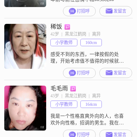
打招呼
发留言
稀饭
42岁  |  黑龙江鹤岗  |  离异
小学教师
160cm
感受不到的东西，一律按假的处
理，开始考虑值不值得的时候就是
不值得，可有可无的东西一律可无
打招呼
发留言
##3002##
毛毛雨
43岁  |  黑龙江鹤岗  |  离异
小学教师
164cm
我是一个性格直爽外向的人，也喜
欢外向性格，招调的男生。我在意
两个人性格是否合拍，就是希望生
打招呼
发留言
活中不管经济如何，但是不要吵架