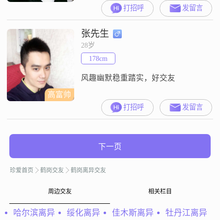
没有很好，你不嫌弃就好。
打招呼
发留言
张先生
28岁
178cm
风趣幽默稳重踏实，好交友
高富帅
打招呼
发留言
下一页
珍爱首页
鹤岗交友
鹤岗离异交友
周边交友
相关栏目
哈尔滨离异
绥化离异
佳木斯离异
牡丹江离异