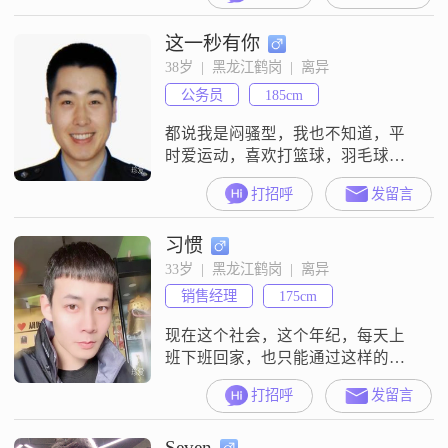
或是少吵架，过日子心情好就是最
这一秒有你
主要的，感情随缘，宁可享有缺失
的遗憾，也不愿将就
38岁  |  黑龙江鹤岗  |  离异
公务员
185cm
都说我是闷骚型，我也不知道，平
时爱运动，喜欢打篮球，羽毛球
##3002##爱健身，看书，听音乐
打招呼
发留言
##3002##
习惯
33岁  |  黑龙江鹤岗  |  离异
销售经理
175cm
现在这个社会，这个年纪，每天上
班下班回家，也只能通过这样的方
式来遇见我的那个她了，真心想找
打招呼
发留言
一个能好好在一起的女朋友，好好
过日子结婚
Seven