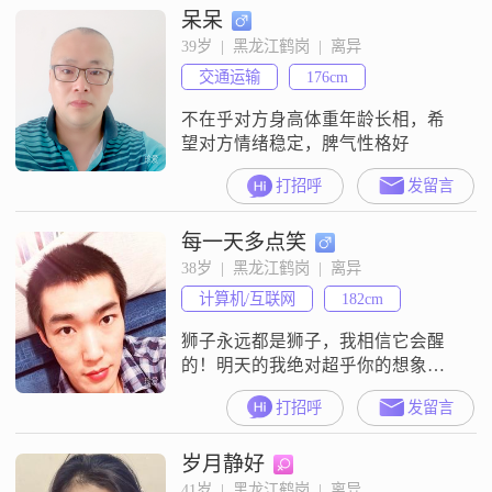
呆呆
我拥有中专学历，在这个快速发展
的社会中，可能不是最突出的，但
39岁  |  黑龙江鹤岗  |  离异
我相信，诚实和努力是我最大的财
交通运输
176cm
富##3002##我性格真诚可靠，追求
的是稳定
不在乎对方身高体重年龄长相，希
望对方情绪稳定，脾气性格好
打招呼
发留言
每一天多点笑
38岁  |  黑龙江鹤岗  |  离异
计算机/互联网
182cm
狮子永远都是狮子，我相信它会醒
的！明天的我绝对超乎你的想象！
20岁的天真30岁的年纪40岁的心态
打招呼
发留言
50岁的经历也许真正经历以后才能
懂得那些豪情壮志才能明白世间百
岁月静好
态！
41岁  |  黑龙江鹤岗  |  离异