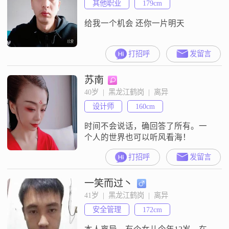
其他职业
179cm
给我一个机会 还你一片明天
打招呼
发留言
苏南
40岁  |  黑龙江鹤岗  |  离异
设计师
160cm
时间不会说话，确回答了所有。一
个人的世界也可以听风看海！
打招呼
发留言
一笑而过丶
41岁  |  黑龙江鹤岗  |  离异
安全管理
172cm