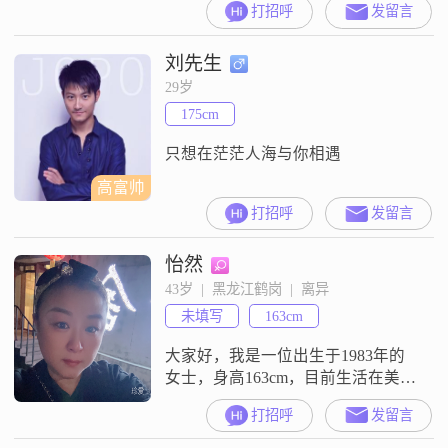
打招呼
发留言
到12000元之间，虽然不是特别高，
但足以让我过上舒适的生活
刘先生
##3002##我拥有中专学历，在这个
快节奏的社会中，我更注重内在的
29岁
修养与成长##3002##性格方面，我
175cm
比较安静内敛，不太善于表达自己
的情感，但我
只想在茫茫人海与你相遇
高富帅
打招呼
发留言
怡然
43岁  |  黑龙江鹤岗  |  离异
未填写
163cm
大家好，我是一位出生于1983年的
女士，身高163cm，目前生活在美丽
的鹤岗##3002##我的月收入在3001
打招呼
发留言
到5000元之间，虽然不算高，但足
以让我过上我想要的生活##3002##