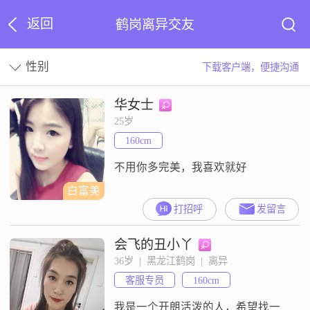
返回
鹤岗离异交友
性别
下载客户端，便捷沟通
华女士
25岁
160cm
不用你多完美，我喜欢就好
白富美
打招呼
发留言
会飞的丑小丫
36岁  |  黑龙江鹤岗  |  离异
客服专员
160cm
我是一个开朗活泼的人，希望找一