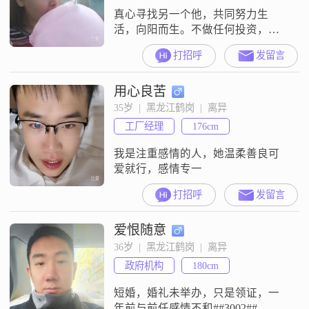
真心寻找另一个他，共同努力生
活，向阳而生。不做任何投资，太
个性的也不要来了，无福消受。非
打招呼
发留言
诚勿扰。
用心良苦
35岁  |  黑龙江鹤岗  |  离异
工厂经理
176cm
我是注重感情的人，她温柔善良可
爱就行，感情专一
打招呼
发留言
爱恨随意
36岁  |  黑龙江鹤岗  |  离异
政府机构
180cm
短婚，婚礼未举办，只是领证，一
年前与前任感情不和##3002##