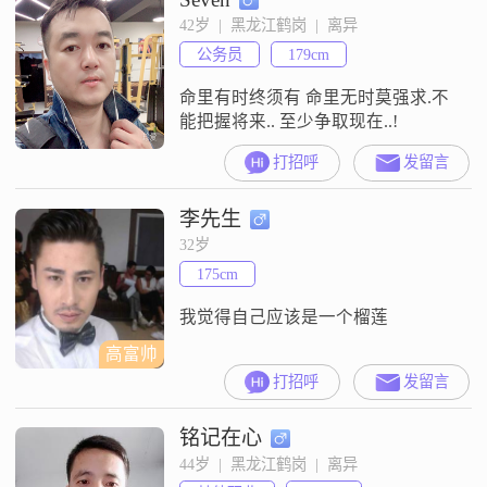
42岁  |  黑龙江鹤岗  |  离异
公务员
179cm
命里有时终须有 命里无时莫强求.不
能把握将来.. 至少争取现在..!
打招呼
发留言
李先生
32岁
175cm
我觉得自己应该是一个榴莲
高富帅
打招呼
发留言
铭记在心
44岁  |  黑龙江鹤岗  |  离异