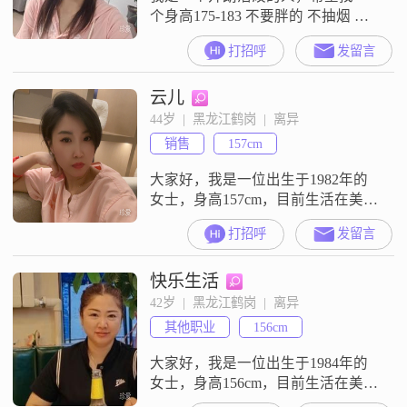
个身高175-183 不要胖的 不抽烟 有
安全感 不忽冷忽热 不玩消失 性格相
打招呼
发留言
投 有眼缘 真实 有耐心 情绪稳定的
云儿
44岁  |  黑龙江鹤岗  |  离异
销售
157cm
大家好，我是一位出生于1982年的
女士，身高157cm，目前生活在美丽
的鹤岗##3002##我的月收入在3001
打招呼
发留言
到5000元之间，虽然不是很高，但
足够我过上舒适的生活##3002##我
快乐生活
拥有中专学历，在这个快速发展的
社会中，我始终保持着学习和进步
42岁  |  黑龙江鹤岗  |  离异
的态度##3002##我性格独立自信，
其他职业
156cm
喜欢随和易相处的人##3002##在业
大家好，我是一位出生于1984年的
女士，身高156cm，目前生活在美丽
的鹤岗##3002##我的月收入在8001