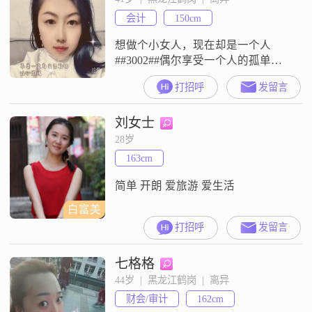
会计
150cm
想做个小女人，现在却是一个人
##3002##偶尔享受一个人的孤单，
却也期待有个人陪伴，有个对的
打招呼
发留言
人！
刘女士
28岁
163cm
简单 开朗 爱旅游 爱生活
白富美
打招呼
发留言
七格格
44岁  |  黑龙江鹤岗  |  离异
财会/审计
162cm