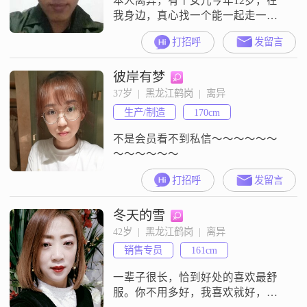
本人离异，有个女儿今年12岁，在
我身边，真心找一个能一起走一辈
子的人！非诚勿扰！！！
打招呼
发留言
彼岸有梦
37岁  |  黑龙江鹤岗  |  离异
生产/制造
170cm
不是会员看不到私信～～～～～～
～～～～～～
打招呼
发留言
冬天的雪
42岁  |  黑龙江鹤岗  |  离异
销售专员
161cm
一辈子很长，恰到好处的喜欢最舒
服。你不用多好，我喜欢就好，我