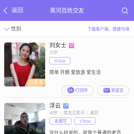
返回
黑河百姓交友
性别
下载客户端，便捷沟通
刘女士
28岁
163cm
简单 开朗 爱旅游 爱生活
白富美
打招呼
发留言
浮云
40岁  |  黑龙江黑河  |  离异
未填写
170cm
没什么好说的，就是个普通的老百