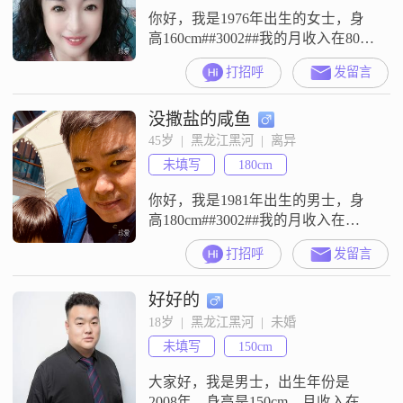
你好，我是1976年出生的女士，身
高160cm##3002##我的月收入在8001
到12000元之间，现在在黑河工作
打招呼
发留言
##3002##我的学历是高中及以下
##3002##在相处中，我认为细水长
没撒盐的咸鱼
流很重要，希望两个人能共同进
步，互相尊重，保持真诚沟通
45岁  |  黑龙江黑河  |  离异
##3002##我没什么特别复杂的要
未填写
180cm
求，就是想找个能踏实过日子的人
##300
你好，我是1981年出生的男士，身
高180cm##3002##我的月收入在
50000元以上，目前的工作地在黑
打招呼
发留言
河，学历是硕士##3002##我的性格
特征里，大家常说我稳重可靠，平
好好的
时也算是活在当下##3002##我是一
个汽车爱好者，同时也对天文地理
18岁  |  黑龙江黑河  |  未婚
方面的知识很感兴趣##3002##在业
未填写
150cm
余时间里，我也喜欢书法绘画，平
时也会打
大家好，我是男士，出生年份是
2008年，身高是150cm，月收入在