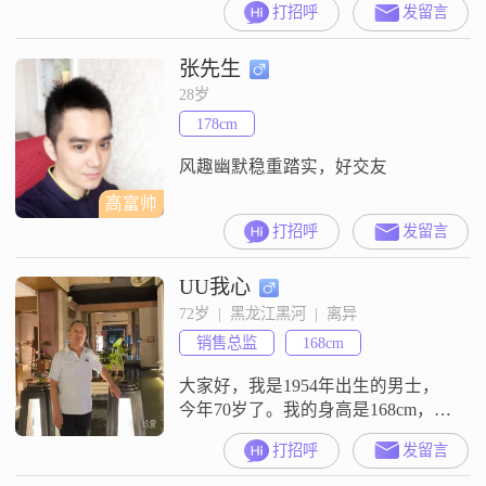
打招呼
发留言
不大，但求恪尽职守余钱不多，可
以丰衣足食陋室一所，温馨舒适轻
张先生
车一台，便捷灵活父母古稀，健康
愉快兄弟四人，各安其所儿子九
28岁
岁，随母在哈僻居边城，怡然自得
178cm
我心目中理想的爱情是，彼此都把
对方当成孩子，因为只有对孩子的
风趣幽默稳重踏实，好交友
爱是最无私、最持
高富帅
打招呼
发留言
UU我心
72岁  |  黑龙江黑河  |  离异
销售总监
168cm
大家好，我是1954年出生的男士，
今年70岁了。我的身高是168cm，学
历是大专。我现在的工作地在黑
打招呼
发留言
河，月收入在5001元到8000元之
间。我这个人性格比较稳重可靠，