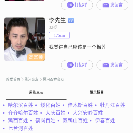
黑河##3002##我拥有硕士学位，现
打招呼
发留言
在的工作收入稳定在每月5001到
8000元之间##3002##我性格独立自
李先生
信，喜欢享受当下的生活，对待事
物总是保持着积极乐观的态度
32岁
##3002##我认为人与人之间的相
175cm
处，最重要的是互相尊重和理解
##3002##我
我觉得自己应该是一个榴莲
高富帅
打招呼
发留言
珍爱首页
黑河交友
黑河百姓交友
周边交友
相关栏目
哈尔滨百姓
绥化百姓
佳木斯百姓
牡丹江百姓
齐齐哈尔百姓
大庆百姓
大兴安岭百姓
鸡西百姓
鹤岗百姓
双鸭山百姓
伊春百姓
七台河百姓