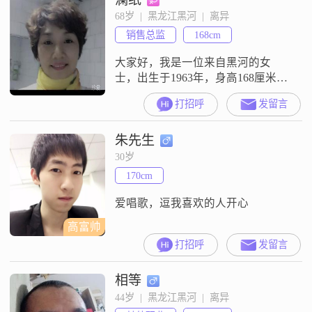
事物，也一直在努力提升自己，追
68岁  |  黑龙江黑河  |  离异
求精神上的富足。我特别喜欢阅读
销售总监
168cm
和写作，在文字的世界里能让我获
得很多感悟。我还是个
大家好，我是一位来自黑河的女
士，出生于1963年，身高168厘米。
我的学历是中专，现在的工作收入
打招呼
发留言
在3000元以下。我性格温柔体贴，
善解人意，总是愿意倾听他人的心
朱先生
声，给予他们关怀和支持。我开朗
爱笑，善于与人相处，总能给周围
30岁
的人带来快乐和轻松的氛围。我富
170cm
有同理心，能够理解他人的感受和
需求，站在他们的角度思考问题。
爱唱歌，逗我喜欢的人开心
我真诚可靠
高富帅
打招呼
发留言
相等
44岁  |  黑龙江黑河  |  离异