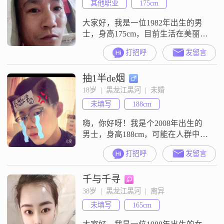
其他职业
175cm
大家好，我是一位1982年出生的男
士，身高175cm，目前生活在美丽的
黑河##3002##我的月收入在3000元
打招呼
发留言
以下，虽然不算高薪，但我一直秉
持着勤俭节约的生活态度，觉得简
抽1半de烟
单生活也有它的美好##3002##我学
历不高，只有高中及以下，但我相
18岁  |  黑龙江黑河  |  未婚
信，生活中的智慧和经验比书本上
未填写
188cm
的知识更重要##3002##我是个真诚
可靠的人，对
嗨，你好呀！我是个2008年出生的
男士，身高188cm，可能在人群中比
较显眼##3002##我现在在黑河工
打招呼
发留言
作，收入嘛，每月3000元以下，虽
然不算多，但也能满足基本的生活
千与千寻
需求##3002##我学历是中专，可能
不是特别高，但我相信能力比学历
38岁  |  黑龙江黑河  |  离异
更重要##3002##我性格比较外向，
未填写
165cm
喜欢与人交流，健谈是我的一大特
点##3002