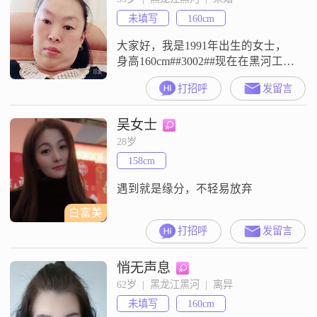
默风趣的人，平时比较乐观积极，
未填写
160cm
和大家相处起来也挺随和的
##3002##同
大家好，我是1991年出生的女士，
身高160cm##3002##现在在黑河工作
生活##3002##我的学历是中专，目
打招呼
发留言
前的月收入在3000元以下##3002##
我是一个性格温柔体贴的人，平时
吴女士
对待身边的人会比较细心##3002##
同时我也比较独立自信，遇到事情
28岁
习惯自己去面对和处理##3002##我
158cm
的心态是乐观积极的，觉得生
遇到就是缘分，不轻易放弃
白富美
打招呼
发留言
悄无声息
62岁  |  黑龙江黑河  |  离异
未填写
160cm