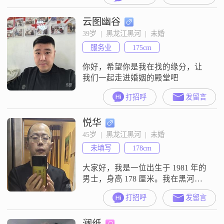
月收入在5001元到8000元之间
云图幽谷
##3002##关于我的性格，我是一个
善解人意的人##3002##我平时开朗
39岁  |  黑龙江黑河  |  未婚
爱笑，性格独立自信##3002##我对
服务业
175cm
待生活的态度是乐观积极的
你好，希望你是我在找的缘分，让
我们一起走进婚姻的殿堂吧
打招呼
发留言
悦华
45岁  |  黑龙江黑河  |  未婚
未填写
178cm
大家好，我是一位出生于 1981 年的
男士，身高 178 厘米。我在黑河工
作，月收入大概在 3001 - 5000 元，
打招呼
发留言
学历是高中及以下。我性格方面比
较温和友善，不过有点内敛慢热。
澜纸
平时我独立自主，喜欢尝试新鲜的