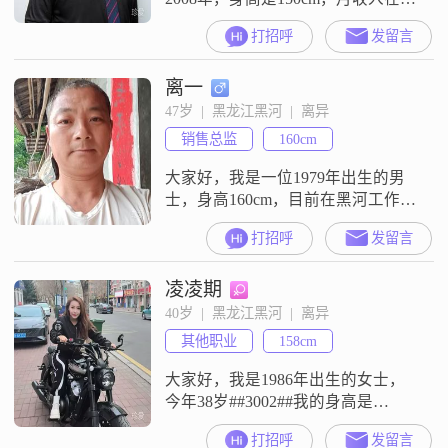
3000元以下，工作地在黑河，学历
打招呼
发留言
是高中及以下##3002##我的特征有
稳重可靠，幽默风趣，外向健谈
离一
##3002##我平时就是这样的状态，
没有什么特别复杂的情况##3002##
47岁  |  黑龙江黑河  |  离异
我在这里就是想通过介绍认识合适
销售总监
160cm
的人，希望能遇到合得来的人
##3002##我性格
大家好，我是一位1979年出生的男
士，身高160cm，目前在黑河工作。
我的月收入在3001到5000元之间，
打招呼
发留言
学历是中专。我性格稳重可靠，注
重健康养生，生活中总是保持着成
凌凌期
熟稳重的态度。我平时的生活比较
简单，喜欢规律作息，保持良好的
40岁  |  黑龙江黑河  |  离异
饮食习惯。我认为健康是最重要
其他职业
158cm
的，所以在日常生活中我很注重锻
炼身体，保持身体健康。我对未来
大家好，我是1986年出生的女士，
的另
今年38岁##3002##我的身高是
158cm##3002##我的学历是大专
打招呼
发留言
##3002##我目前的工作地在黑河，