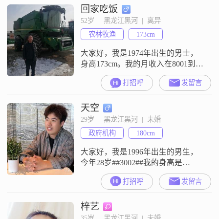
回家吃饭
平时心态也挺乐观积极的。在与人
相处的时候，我是一个很有耐心、
52岁  |  黑龙江黑河  |  离异
也懂得包容的人。对待感情和生
农林牧渔
173cm
活，我一直保持着真诚可靠的态
度。我觉得生活不需要太多复杂的
大家好，我是1974年出生的男士，
计较，活
身高173cm。我的月收入在8001到
12000元之间，现在在黑河工作。我
打招呼
发留言
的学历是高中及以下。我这个人比
较稳重可靠，平时做事踏实，让人
天空
觉得可以信赖。我性格乐观积极，
遇到事情习惯往好的方面看，心态
29岁  |  黑龙江黑河  |  未婚
比较平和。我很看重家庭，觉得家
政府机构
180cm
庭是生活里很重要的一部分，平时
也会把家庭放在比较重要的位置。
大家好，我是1996年出生的男生，
我
今年28岁##3002##我的身高是
180cm，目前的工作地点在黑河
打招呼
发留言
##3002##我的学历是大学本科
##3002##关于收入情况，我目前的
梓艺
月收入在5001到8000元这个区间
##3002##在性格方面，我是一个幽
35岁  |  黑龙江黑河  |  未婚