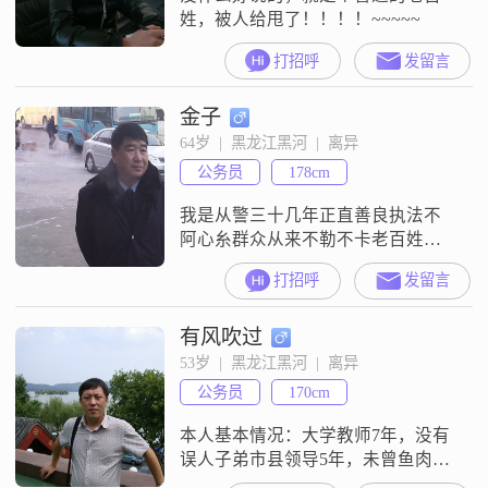
姓，被人给甩了！！！！~~~~~
打招呼
发留言
金子
64岁  |  黑龙江黑河  |  离异
公务员
178cm
我是从警三十几年正直善良执法不
阿心糸群众从来不勒不卡老百姓的
事无小事的原则去作警务话动丶我
打招呼
发留言
的另一半她要贤淑善孝温柔开郎叩
可
有风吹过
53岁  |  黑龙江黑河  |  离异
公务员
170cm
本人基本情况：大学教师7年，没有
误人子弟市县领导5年，未曾鱼肉百
姓现在机关3年，不染官僚习气权力