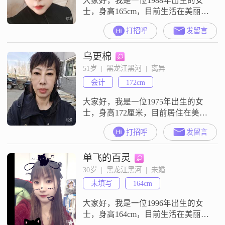
大家好，我是一位1988年出生的女
士，身高165cm，目前生活在美丽的
黑河##3002##我的月收入在5001到
打招呼
发留言
8000元之间，虽然不是很高，但足
以让我过上自己想要的生活
乌更棉
##3002##我学历不高，只有高中及
以下，但我相信，生活中的智慧和
51岁  |  黑龙江黑河  |  离异
能力并不完全取决于学历##3002##
会计
172cm
我非常注重生活的品质，喜欢精致
的生活方式，无
大家好，我是一位1975年出生的女
士，身高172厘米，目前居住在美丽
的黑河##3002##我拥有大学本科学
打招呼
发留言
历，在一家不错的单位工作，每个
月的收入大概在3001到5000元之间
单飞的百灵
##3002##我性格独立自信，生活中
遇到问题总是能够积极面对，努力
30岁  |  黑龙江黑河  |  未婚
寻找解决办法##3002##同时，我也
未填写
164cm
非常富有同理心，善于理解和感受
他人的情绪
大家好，我是一位1996年出生的女
士，身高164cm，目前生活在美丽的