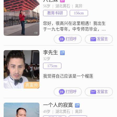
始终保持乐观积极的态度，无论遇
56岁  |  湖北黄石  |  离异
到什么困难，都能以平和的心态去
教育/科研
156cm
面对。我非常重视家庭，认为家庭
是生活中最重要的部分。我希望能
您好，很高兴在这里相遇！我出生
找到
于一九七零年，中专师范毕业，最
高学历本科。我在教育行业深耕多
打招呼
发留言
年，从一线教师走到机关行政岗
位，一直认真负责，踏实前行。我
李先生
性格温和沉稳，也有开朗热情的一
面。平时既能静心在家练练书法、
32岁
弹弹古筝、吹吹葫芦丝，看看书沉
175cm
淀自己；也能放飞心情约三两好友
走路跑步爬山一起吃饭玩笑或做几
我觉得自己应该是一个榴莲
道美食与家人欢聚；有兴
高富帅
打招呼
发留言
一个人的寂寞
49岁  |  湖北黄石  |  离异