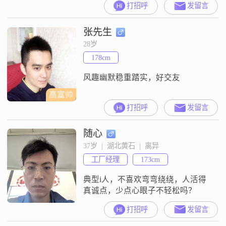
打招呼
发留言
##3002##大家都说我成熟稳重，而
且随和容易相处##3002##在我的观
张先生
念里，家庭是很重要的事情，我一
直把家庭放在很重要的位置
28岁
##3002##我不太擅长说那些花哨的
178cm
话，就是想实实在在地找个人过日
子##3002##如果你也在黄石，
风趣幽默稳重踏实，好交友
高富帅
打招呼
发留言
随心
37岁  |  湖北黄石  |  离异
工厂经理
173cm
典型i人，不喜欢弯弯绕绕，人活得
真诚点，少点心眼子不轻松吗？
打招呼
发留言