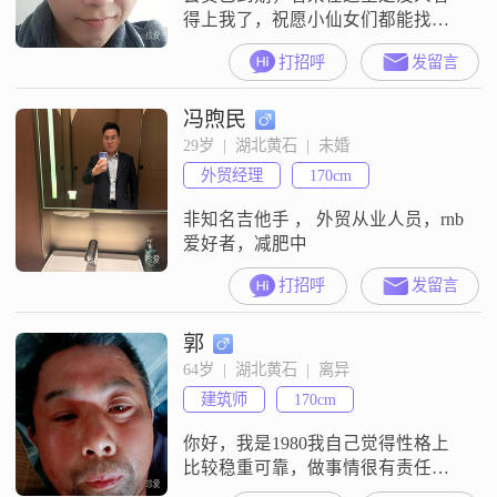
得上我了，祝愿小仙女们都能找到
你们想要找的人咯。由于会员已过
打招呼
发留言
期，已看不到信息，亦回不了信息
了，抱歉！
冯煦民
29岁  |  湖北黄石  |  未婚
外贸经理
170cm
非知名吉他手 ， 外贸从业人员，rnb
爱好者，减肥中
打招呼
发留言
郭
64岁  |  湖北黄石  |  离异
建筑师
170cm
你好，我是1980我自己觉得性格上
比较稳重可靠，做事情很有责任
感，平时心态也挺乐观积极的