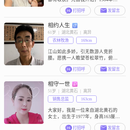
生于湖南衡阳，目前生活在湖北黄
打招呼
发留言
石已有22年。传统女性，贤妻良母
型，真诚自信独立，温婉大方， 三
相约人生
观正，乐观积极，随和易相处，热
爱生活。自强自立，社会工作者，
61岁  |  湖北黄石  |  离异
工作能力还行。大学本科，工作稳
农林牧渔
169cm
定。前半生专注于家庭，从未想过
婚姻会有变故。爱整洁，会做饭，
江山如此多娇，引无数游人竞折
会做甜品，
腰。愿携一人瞻望苍松翠竹，俯瞰
小桥流水，
打招呼
发留言
相守一世
51岁  |  湖北黄石  |  离异
销售总监
163cm
大家好，我是一位来自湖北黄石的
女士，出生于1977年，身高163厘
米。我的收入每月在3000元以下，
打招呼
发留言
目前仍在黄石这个美丽的城市生活