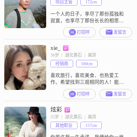
项目主管
172cm
一个人的日子，享尽了那份孤独和
寂寞，也享尽了那份长长的相思，
思念能牵着你的手陪伴着我，有了
打招呼
发留言
你，我才能安心幸福地一路走下
去。
xie_
38岁  |  湖北黄石  |  离异
经销商
160cm
喜欢旅行，喜欢美食、也热爱工
作、希望找到三观相同的人！能接
受做美业的再发消息！
打招呼
发留言
炫彩
55岁  |  湖北黄石  |  离异
其他职业
157cm