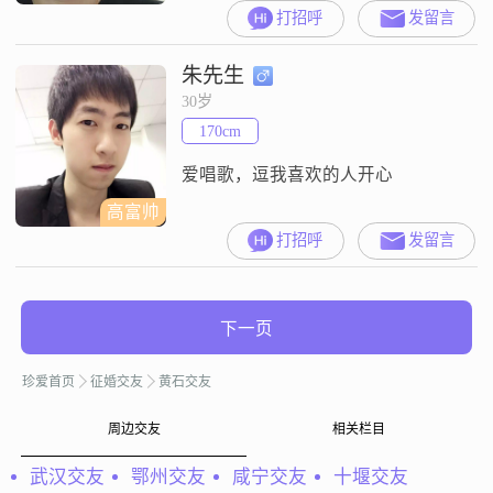
165cm##3002##目前我的月收入在
打招呼
发留言
3001到5000元之间，工作稳定，生
活也还算不错##3002##我性格比较
朱先生
细腻敏感，这让我更懂得去理解和
关心他人##3002##同时，我也是个
30岁
随和易相处的人，不喜欢与人争
170cm
执，更愿意用平和的方式解决问题
##3002##我
爱唱歌，逗我喜欢的人开心
高富帅
打招呼
发留言
下一页
珍爱首页
征婚交友
黄石交友
周边交友
相关栏目
武汉交友
鄂州交友
咸宁交友
十堰交友