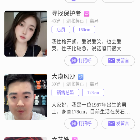
和工作。虽然我的学历是高中及以
寻找保护者
下，但我相信，生活中的智慧和经
验远比书本上的知识来得更加重
43岁  |  湖北黄石  |  离异
要。我性格温柔体贴，善解人意，
店员
160cm
总是能够设身处地地为他人着想。
在我看来，真诚和可靠是人与人之
我性格开朗，爱说爱笑，也会爱
间交往的基石
哭。性子比较急，说话嗓门很大。
但我的心不坏。对人很真诚。对我
打招呼
发留言
的另一半。人品好，三观正。有责
任有担当。能换位思考。
大漠风沙
39岁  |  湖北黄石  |  离异
销售总监
178cm
大家好，我是一位1987年出生的男
士，身高178cm，目前生活在黄石。
我拥有大学本科学历，在工作中勤
打招呼
发留言
奋努力，月收入在20000元左右，我
性格幽默风趣，总是能给身边的人
六艺姝
带来欢笑和正能量。在生活中，我