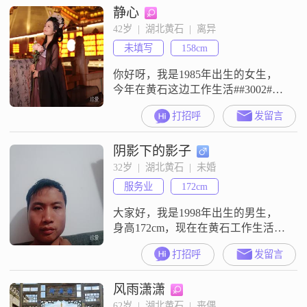
静心
42岁  |  湖北黄石  |  离异
未填写
158cm
你好呀，我是1985年出生的女生，
今年在黄石这边工作生活##3002##
我的身高是158cm，学历是大专，目
打招呼
发留言
前的月收入在3001到5000元这个区
间##3002##性格方面，我是一个善
阴影下的影子
解人意的人，平时比较重视相处时
的感受，也愿意多站在对方的角度
32岁  |  湖北黄石  |  未婚
去考虑问题##3002##在生活里，我
服务业
172cm
是一个喜欢精致生活的人，会用心
对待日常
大家好，我是1998年出生的男生，
身高172cm，现在在黄石工作生活
##3002##我的月收入在5001到8000
打招呼
发留言
元这个范围，学历是高中及以下
##3002##性格方面，我是一个乐观
风雨潇潇
积极的人，平时随和易相处，希望
大家和我在一起的时候都能感到轻
62岁  |  湖北黄石  |  丧偶