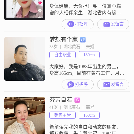
身体健康，无负担！寻一位真心靠
谱的人相伴余生！湖北省内有缘人
可联系！非诚勿扰，骗子绕道！资
打招呼
发留言
料真实
梦想有个家
38岁  |  湖北黄石  |  未婚
自由职业
180cm
大家好，我是1988年出生的男士，
身高165cm，目前在黄石工作，月收
入在8001到12000元之间，学历是大
打招呼
发留言
学本科##3002##性格方面，我自认
随和易相处，平时情绪比较稳定，
芬芳自若
待人包容理解##3002##生活中我是
一个乐观积极的人，对待生活抱有
41岁  |  湖北黄石  |  离异
正向的态度##3002##在个人观念
销售主管
160cm
上，我看重家庭，认为家庭是生活
的重心，
希望读完我的自白和动态的朋友，
都有收获。先自我介绍，1984年出