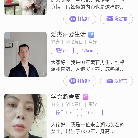
你若许我一生承诺，我便给你一世
真情！假如你的内心也是这样的想
法我会在这是等你！！
打招呼
发留言
爱杰哥爱生活
33岁  |  湖北黄石  |  离异
服务业
175cm
大家好！我是93年黄石男生，性格
温和内敛，人诚实可靠，成熟稳
重，随和易相处##3002##家庭观念
打招呼
发留言
重，愿意花时间和精力去经营和维
护它##3002##生活有规划，注重健
学会断舍离
康养生，觉得身体是革命的本钱，
只有身体健康，才能更好地去工作
44岁  |  湖北黄石  |  离异
和生活##3002##我待人诚恳，有耐
操作工人
165cm
心包容心，责任心强，有孝心
##3002##希望通过这个平
大家好，我是一位来自湖北黄石的
女士，出生于1982年，身高