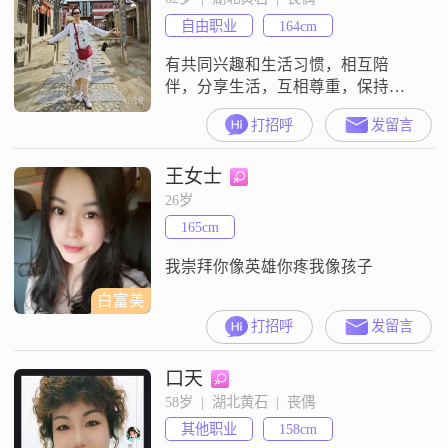
松##3002##我为人真诚可靠，做事
自由职业
164cm
有责任感，也有担当##3002##平时
我是
有共同兴趣和生活习惯，相互陪
伴，分享生活，互相尊重，保持适
当的个人空间，接受彼此的生活经
打招呼
发留言
历和家庭关系。
王女士
26岁
165cm
我崇拜你像英雄你疼我像孩子
白富美
打招呼
发留言
口天
58岁  |  湖北黄石  |  丧偶
其他职业
158cm