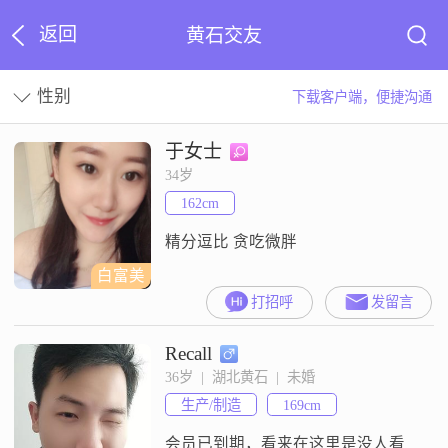
返回
黄石交友
性别
下载客户端，便捷沟通
于女士
34岁
162cm
精分逗比 贪吃微胖
白富美
打招呼
发留言
Recall
36岁  |  湖北黄石  |  未婚
生产/制造
169cm
会员已到期，看来在这里是没人看