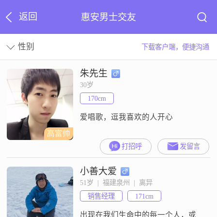
返回
惠安男士交友
性别
下载客户端，便捷沟通
朱先生
30岁
170cm
爱唱歌，逗我喜欢的人开心
高富帅
打招呼
发留言
小善大爱
51岁  |  福建泉州  |  离异
销售经理
171cm
出现在我们生命中的每一个人，或