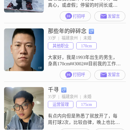
真心，或虚假；停留的时间长或者
短，都带给了我们不一样的感受，
打招呼
发留言
都能教会我们一些道理。
那些年的碎碎念
33岁  |  福建泉州  |  未婚
其他职业
170cm
大家好，我是1993年出生的男生，
身高170cm##3002##目前我的工作地
点在泉州，学历是大专##3002##关
打招呼
发留言
于收入情况，我现在的月收入在
20001元到50000元这个区间
千寻
##3002##在性格和为人处世上，我
是一个责任感强的人##3002##平时
35岁  |  福建泉州  |  未婚
生活中我也比较勤俭节约，觉得踏
运营管理
175cm
实过日子比较重要##3002##对待
有点内向但是熟悉了就放开了，每
周打球2次，比较自律，晚上也比较
早就去睡觉了，没有什么夜生活，