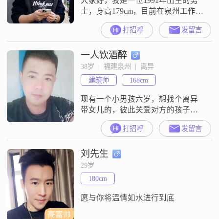
大家好，我是一位1991年出生的男
士，身高179cm，目前在泉州工作
##3002##我的月收入在5001到8000
打招呼
发留言
元之间，学历是中专##3002##我性
格上比较追求稳定和安逸，喜欢活
一人饮酒醉
在当下，不太喜欢过于复杂的生活
节奏##3002##我对汽车非常感兴
38岁  |  福建泉州  |  离异
趣，平时会花一些时间去了解和欣
建筑师
168cm
赏各种车型，这也算是我生活中的
一大爱好##
现有一个小男孩六岁，想找个离异
带女儿的，彼此关爱对方的孩子，
一生一起走……
打招呼
发留言
刘先生
29岁
180cm
愿与你将温情如水进行到底
高富帅