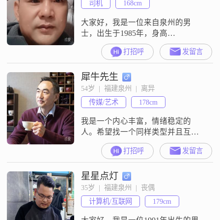
司机
168cm
的活动来保持身体健康##3002##我
热爱阅读
大家好，我是一位来自泉州的男
士，出生于1985年，身高
168cm##3002##我的月收入在5001到
打招呼
发留言
8000元之间，目前从事一份稳定的
工作##3002##虽然我的学历是中
犀牛先生
专，但我一直保持着学习的热情，
努力提升自己的能力和素质
54岁  |  福建泉州  |  离异
##3002##在个人性格方面，我非常
传媒/艺术
178cm
重视家庭，认为家庭是生活中最重
要的部分##3002##我
我是一个内心丰富，情绪稳定的
人。希望找一个同样类型并且互相
喜欢的人共度余生。
打招呼
发留言
星星点灯
35岁  |  福建泉州  |  丧偶
计算机/互联网
179cm