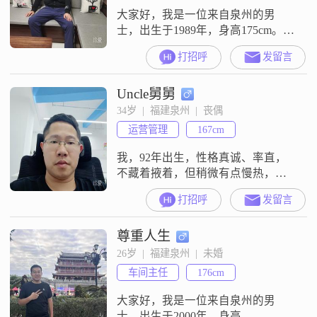
大家好，我是一位来自泉州的男
士，出生于1989年，身高175cm。我
的月收入在8001到12000元之间，目
打招呼
发留言
前从事着一份稳定的工作。虽然我
的学历是中专，但我一直保持着学
Uncle舅舅
习的热情，不断提升自己。性格方
面，我自认为稳重可靠，对待事情
34岁  |  福建泉州  |  丧偶
认真负责。我性格乐观积极，总是
运营管理
167cm
以积极的心态面对生活中的挑战。
我真诚待人，善于与人沟通，能够
我，92年出生，性格真诚、率直，
理
不藏着掖着，但稍微有点慢热，熟
悉之后会发现我其实挺好相处的。
打招呼
发留言
生活上偏两点一线，目前在泉州一
家国际品牌做运营负责人，负责跨
尊重人生
境电商平台业务的拓展。底薪
1.2w，收入稳定，也在努力往更高
26岁  |  福建泉州  |  未婚
的方向走。工作之外，我挺顾家
车间主任
176cm
的，没有小孩，未来1-2年希望能有
自己的孩子。偶尔会喝点小酒，不
大家好，我是一位来自泉州的男
抽烟，打点游戏放
士，出生于2000年，身高