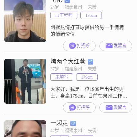
点滴##3002##我有着强烈的责任
24岁  |  福建泉州  |  未婚
感，无论是对工作还是对家庭，我
IT工程师
175cm
都会尽心尽力去承担和照顾
##3002##在生活中，我
幽默热情打直球提供给另一半满满
的情绪价值
打招呼
发留言
烤两个大红薯
37岁  |  福建泉州  |  未婚
未填写
179cm
大家好，我是一位1989年出生的男
士，身高179cm，目前在泉州工作
##3002##我的月收入在5001到8000
打招呼
发留言
元之间，学历是高中及以下
##3002##我性格随和，容易相处，
一起走
待人真诚可靠##3002##我相信活在
当下的重要性，所以我很注重健康
47岁  |  福建泉州  |  丧偶
养生，平时也会进行一些健身增肌