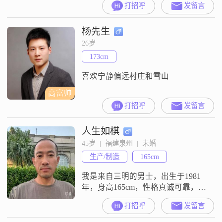
打招呼
发留言
喜欢煮饭研究美食，轻微颜控，圈
子太小没有什么异性朋友
杨先生
26岁
173cm
喜欢宁静偏远村庄和雪山
高富帅
打招呼
发留言
人生如棋
45岁  |  福建泉州  |  未婚
生产/制造
165cm
我是来自三明的男士，出生于1981
年，身高165cm，性格真诚可靠，相
互尊重，信任至上，相逢何必曾相
打招呼
发留言
识。