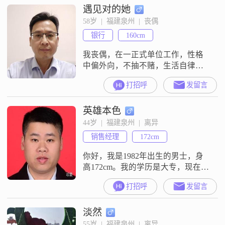
遇见对的她
58岁  |  福建泉州  |  丧偶
银行
160cm
我丧偶，在一正式单位工作，性格
中偏外向，不抽不赌，生活自律，
喜欢运动、音乐和盆栽等。一男孩
打招呼
发留言
在电力系统工作，已婚。希望在此
遇上一位外观与我相当、性格温
英雄本色
和、有固定职业的女子为伴过好下
半生。
44岁  |  福建泉州  |  离异
销售经理
172cm
你好，我是1982年出生的男士，身
高172cm。我的学历是大专，现在在
泉州工作，月收入在12001到20000
打招呼
发留言
元之间。我是一个稳重可靠的人，
平时做事比较踏实。我也挺幽默风
淡然
趣的，喜欢开玩笑，性格外向健
谈，跟人聊天不冷场。我自信果
55岁  |  福建泉州  |  离异