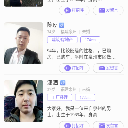
176cm##3002##目前，我的月收入在
打招呼
发留言
8001到12000元之间，拥有大专学历
##3002##在性格方面，我自认为是
陈ly
一个稳重可靠的人，对待感情真诚
相待，相信爱情应该是双向奔赴的
34岁  |  福建泉州  |  未婚
##3002##我情绪稳定，不会因为小
建筑/房地产
174cm
事而轻易发脾气，更注重生活的品
质，希望能与伴侣
94年，比较随缘的性格，，已购
房，已购车，平时在泉州市区做点
业务。生活简单，没啥特别爱好。
打招呼
发留言
平时抽点烟，偶尔没事几个朋友会
小聚一下。烟瘾不大，必要可戒。
潇洒
找闽南菇凉，离异的暂时没考虑。
37岁  |  福建泉州  |  未婚
工厂经理
172cm
大家好，我是一位来自泉州的男
士，出生于1989年，身高
172cm##3002##我的月收入在5001到
打招呼
发留言
8000元之间，目前从事着一份稳定