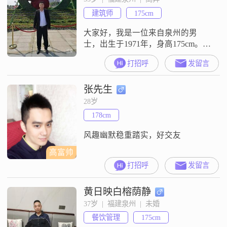
断，遇到事情能拿定主意。我责任
建筑师
175cm
感强，觉得该承担的责任不会推
脱。我乐观积极，遇到困难也愿意
大家好，我是一位来自泉州的男
往好的
士，出生于1971年，身高175cm。我
在泉州这个美丽的城市生活和工
打招呼
发留言
作，目前月收入在12001到20000元
之间。虽然我的学历是高中及以
张先生
下，但我一直通过自己的努力，在
事业上不断前行，现在也取得了一
28岁
定的成就。我性格稳重可靠，真诚
178cm
待人，对待感情非常认真。我认
为，感情是需要用心去经营的，只
风趣幽默稳重踏实，好交友
有真诚和
高富帅
打招呼
发留言
黄日映白榕荫静
37岁  |  福建泉州  |  未婚
餐饮管理
175cm