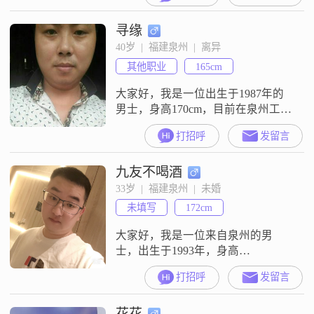
的工作##3002##虽然我的学历是高
寻缘
中及以下，但我一直保持着积极向
上的态度，努力提升自己的能力和
40岁  |  福建泉州  |  离异
素质##3002##我性格稳重可靠，幽
其他职业
165cm
默风趣，自信果断##3002##我喜欢
与人交流，
大家好，我是一位出生于1987年的
男士，身高170cm，目前在泉州工
作。我的月收入在8001到12000元之
打招呼
发留言
间，拥有大学本科学历。在性格方
面，我自认为是一个耐心包容、幽
九友不喝酒
默风趣的人，总是能够以乐观积极
的态度面对生活中的各种挑战。我
33岁  |  福建泉州  |  未婚
随和易相处，真诚可靠，非常重视
未填写
172cm
家庭，责任感强，稳重可靠，成熟
稳重。在生活中，我秉持勤俭节约
大家好，我是一位来自泉州的男
的
士，出生于1993年，身高
172cm##3002##我的月收入在5001到
打招呼
发留言
8000元之间，学历为高中及以下
##3002##我性格乐观积极，外向健
花花
谈，喜欢与人交流，分享生活中的