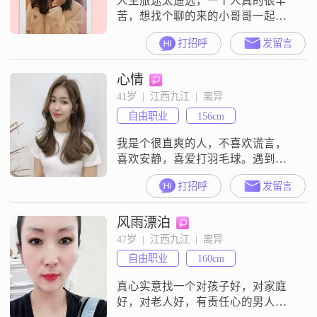
人生旅途太遥远，一个人真的很辛
苦，想找个聊的来的小哥哥一起闯
天涯。本人心地善良，尊老爱幼，
打招呼
发留言
爱憎分明，不太温柔，但是体贴，
希望学历是本科及以上，工作地点
心情
九江或南昌，有上进心和包容心，
符合条件的可以留言，非诚勿扰！
41岁  |  江西九江  |  离异
自由职业
156cm
我是个很直爽的人，不喜欢谎言，
喜欢安静，喜爱打羽毛球。遇到有
缘的你，希望能一起走下去。懂我
打招呼
发留言
的你在哪……
风雨漂泊
47岁  |  江西九江  |  离异
自由职业
160cm
真心实意找一个对孩子好，对家庭
好，对老人好，有责任心的男人过