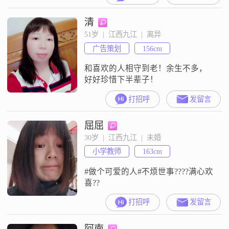
##3002##余生不将就，双向才有意
清
义##3002##
51岁  |  江西九江  |  离异
广告策划
156cm
和喜欢的人相守到老！余生不多，
好好珍惜下半辈子！
打招呼
发留言
屈屈
30岁  |  江西九江  |  未婚
小学教师
163cm
#做个可爱的人#不烦世事????满心欢
喜??
打招呼
发留言
阿南