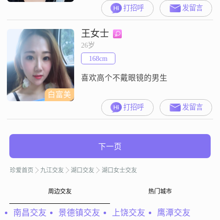
日子，我没有华丽的语言，只有最
打招呼
发留言
真实的自己。没有上传照片
王女士
26岁
168cm
喜欢高个不戴眼镜的男生
白富美
打招呼
发留言
下一页
珍爱首页
九江交友
湖口交友
湖口女士交友
周边交友
热门城市
南昌交友
景德镇交友
上饶交友
鹰潭交友