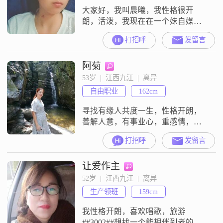
大家好，我叫晨曦，我性格很开
朗，活泼，我现在在一个妹自媒体
公司上班打算有自己的公司最近也
打招呼
发留言
在实施创业希望你能一直支持我
阿菊
53岁  |  江西九江  |  离异
自由职业
162cm
寻找有缘人共度一生，性格开朗，
善解人意，有事业心，重感情，追
求浪漫，本人目前经营两家店，一
打招呼
发留言
个家政公司，一个小卖部，想通过
这个平台找个真心过日子的，要求
让爱作主
男士有事业心，有担当，有责任，
明事理，人品好的，能一起在湖口
52岁  |  江西九江  |  离异
县城再购一套
生产领班
159cm
我性格开朗，喜欢唱歌，旅游
##3002##想找一个能相伴到老的另