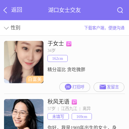
返回
湖口女士交友
性别
下载客户端，便捷沟通
于女士
34岁
162cm
精分逗比 贪吃微胖
白富美
打招呼
发留言
秋风无语
57岁  |  江西九江  |  离异
未填写
169cm
你好，我是1969年出生的女士，身