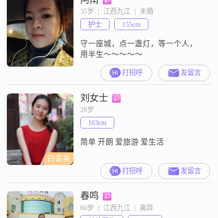
35岁  |  江西九江  |  未婚
护士
155cm
守一座城，点一盏灯，等一个人，
用半生～～～～～
打招呼
发留言
刘女士
28岁
163cm
简单 开朗 爱旅游 爱生活
白富美
打招呼
发留言
春鸣
60岁  |  江西九江  |  离异