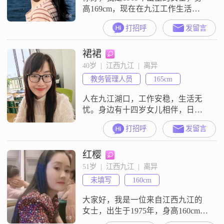
高169cm，现在在九江工作生活
##3002##我的学历是高中及以下，
打招呼
发留言
目前月收入在3001到5000元之间
##3002##我是一个开朗爱笑的人，
裙裙
平时性格真诚可靠##3002##在相处
中，我觉得互相尊重很重要，我也
40岁  |  江西九江  |  离异
比较注重安全感##3002##生活中，
教务管理人员
165cm
我喜欢精致生活，平时会做旅行攻
略##
人在九江湖口，工作安稳，生活无
忧。身边有十四岁女儿相伴，日常
恬淡简单。对待感情真诚慎重，期
打招呼
发留言
许往后岁月安稳相守。希望对方品
行端正，待人专一，懂浪漫且有仪
红樱
式感，无不良嗜好。始于眼缘，忠
于人品，余生漫漫，静待三观契
51岁  |  江西九江  |  离异
合、真诚相待的缘分✨
未填写
160cm
大家好，我是一位来自江西九江的
女士，出生于1975年，身高160cm。
我的月收入在3000元以下，目前从