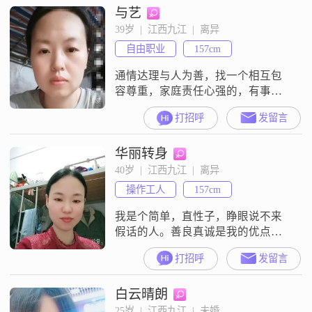
与艺
月收入在3001到5000元之间，能够
满足基本的生活需求，并且我也有
39岁  |  江西九江  |  离异
一些储蓄，能够应对未来可能出现
自由职业
157cm
的各种情况##3002##我性格温柔体
贴，善解人意
通情达理与人为善，找一个相互包
容尊重，家庭责任心强的，有事多
沟通，不要冷暴力，生活不易过个
打招呼
发留言
简单安稳的日子
华丽转身
40岁  |  江西九江  |  离异
操作工人
157cm
我是个简单，直性子，睁眼说不来
假话的人。善良真诚是我的优点也
是我的缺点吧。真诚真心才是我做
打招呼
发留言
人的原则。感恩才能同行。好看的
皮囊千篇一律，有趣的灵魂万里挑
白云晴朗
一。感情要的不是相互利用，而是
相扶相成，比此温暖，互相依靠！
25岁  |  江西九江  |  未婚