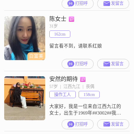
打招呼
发留言
事着一份稳定的工作。虽然我的学
历是中专，但我一直保持着学习的
陈女士
热情，不断提升自己。我性格随
和，善解人意，真诚可靠，总是愿
31岁
意站在他人的角度去考虑问题。我
162cm
热爱生活，喜欢精致的生活方式，
注重生活品质。平时，我喜欢通过
留言看不到，请联系红娘
瑜伽来塑
白富美
打招呼
发留言
安然的期待
57岁  |  江西九江  |  丧偶
操作工人
158cm
大家好，我是一位来自江西九江的
女士，出生于1969年##3002##我的
身高是158厘米，虽然不算特别高
打招呼
发留言
挑，但我相信内在的品质比外在的
身高更加重要##3002##目前，我的