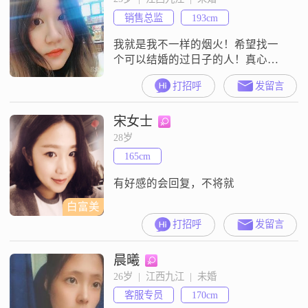
销售总监
193cm
我就是我不一样的烟火！希望找一
个可以结婚的过日子的人！真心实
意的人！黏人
打招呼
发留言
宋女士
28岁
165cm
有好感的会回复，不将就
白富美
打招呼
发留言
晨曦
26岁  |  江西九江  |  未婚
客服专员
170cm