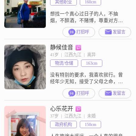
其他职业
160cm
想找一个真心过日子的人，不抽
烟，不醉酒，不赌博，尊重对方，
能相依为命，互敬互爱共渡余生，
打招呼
发留言
我有社保，不图富贵，只想安安稳
稳的过日子，如果不是一路人，请
静候佳音
选别的道。
41岁  |  江西九江  |  离异
物流/仓储
163cm
没有特别的要求，我喜欢就行。曾
经年少无知，接受了父母之命，媒
妁之言的婚姻，结果婚后的生活一
打招呼
发留言
地鸡毛。希望在这里能遇上那个伴
我余生的人，你不需要多好，我喜
心乐花开
欢就好。
37岁  |  江西九江  |  未婚
政府机构
150cm