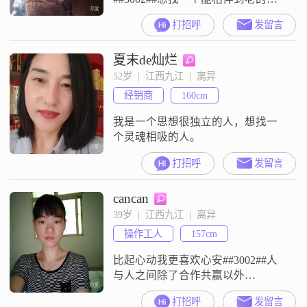
一半##3002##非诚勿扰
打招呼
发留言
夏末de灿烂
52岁  |  江西九江  |  离异
经销商
160cm
我是一个思想很独立的人，想找一
个灵魂相吸的人。
打招呼
发留言
cancan
39岁  |  江西九江  |  离异
操作工人
157cm
比起心动我更喜欢心安##3002##人
与人之间除了合作共赢以外
##3002##婚姻应该还有一份责任与
打招呼
发留言
担当，包容与理解##3002##懂感恩