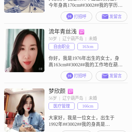
今年身高170cm##3002##我的学历是
大专，现在在葫芦岛工作，月收入
打招呼
发留言
在12001到20000元之间##3002##关
于我的性格，大家给我的评价是稳
流年青丝浅
重可靠，平时做事比较踏实，能给
人安全感##3002##同时我也比较幽
50岁  |  辽宁葫芦岛  |  未婚
默风趣，相处起来不会觉得沉闷，
自由职业
163cm
希望能给身边的人带来轻松的氛围
##3
你好，我是1976年出生的女士，身
高163cm##3002##我的工作地在葫芦
岛，学历是中专，目前的月收入在
打招呼
发留言
3000元以下##3002##我是一个真诚
可靠的人，性格随和易相处
梦欣颜
##3002##在生活中，我比较独立自
信，也很热爱生活，平时喜欢享受
56岁  |  辽宁葫芦岛  |  未婚
慢节奏的日子##3002##我注重健康
医疗管理
166cm
管理，是一名游泳爱好者##3002##
同
大家好，我是一位女士，出生于
1992年##3002##我的身高是
166cm##3002##目前我的月收入在