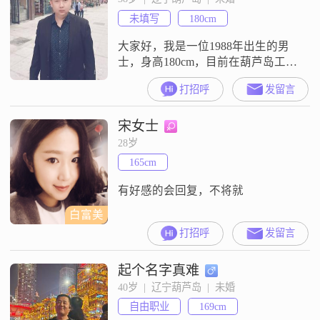
未填写
180cm
大家好，我是一位1988年出生的男
士，身高180cm，目前在葫芦岛工
作，月收入在8001到12000元之间，
打招呼
发留言
学历是大专。我性格随和，容易相
处，对待他人总是真诚相待，也非
宋女士
常注重相互尊重和情绪稳定。在生
活中，我特别注重健康养生，喜欢
28岁
通过登山徒步来锻炼身体，这也让
165cm
我保持了良好的身体状态和精神状
态。我非常看重家庭，认为家庭是
有好感的会回复，不将就
生
白富美
打招呼
发留言
起个名字真难
40岁  |  辽宁葫芦岛  |  未婚
自由职业
169cm