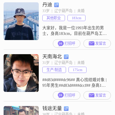
丹迪
我哪个人，你要不离不弃我必生死
相依，俩个人包容呵护，互相理解
33岁  |  辽宁葫芦岛  |  未婚
关心，相濡以沫知冷知热过好后半
其他职业
183cm
生，亲爱的我在远方等着你。
大家好，我是一位1993年出生的男
士，身高183cm，目前在葫芦岛工
作。我的月收入在3001到5000元之
打招呼
发留言
间，拥有大学本科学历。我性格真
诚可靠，待人随和易相处，做事稳
天南海北
重，有耐心且包容心强。在我心
中，家庭是非常重要的，我追求的
31岁  |  辽宁葫芦岛  |  未婚
是稳定而安逸的生活。平时我有几
生产/制造
175cm
个爱好，喜欢看电影，也热爱摄影
摄像，觉得通过镜头能捕捉到很多
##d83d####dc96## 真心找结婚对象 |
美好的
95年男生##d83d####dccf## 身高175 |
体重65##d83d####dcb0## 月入5-8k |
打招呼
发留言
有房有车##d83c####dfe0## 原生家
庭 | 性格开朗阳光##2728## 生活规
钱途无量
律自律 | 圈子干净简单希望能遇到同
样热爱生活##30
38岁  |  辽宁葫芦岛  |  未婚