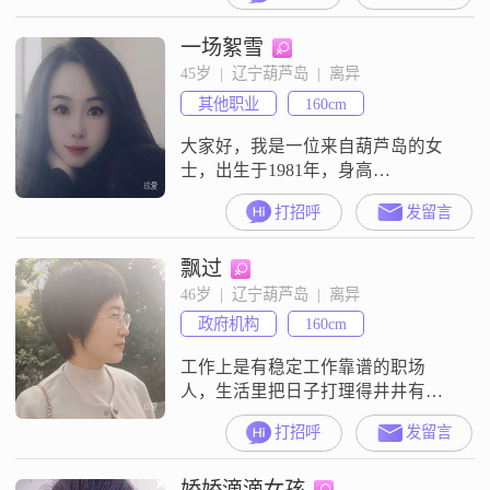
##3002##我觉得自己最大的特点就
一场絮雪
是稳重可靠，做事情不会冲动，会
经过深思熟虑##3002##同时呢，我
45岁  |  辽宁葫芦岛  |  离异
也比较幽默风趣，能给身边的人带
其他职业
160cm
来快乐和轻松的氛围##
大家好，我是一位来自葫芦岛的女
士，出生于1981年，身高
160cm##3002##我的学历是中专，目
打招呼
发留言
前月收入在3000元以下##3002##我
性格随和，容易相处，总是希望能
飘过
给周围的人带来温暖和快乐
##3002##我觉得自己最大的特点是
46岁  |  辽宁葫芦岛  |  离异
善解人意和富有同理心##3002##在
政府机构
160cm
生活中，我常常能够理解他人的感
受和需求，并尽力去
工作上是有稳定工作靠谱的职场
人，生活里把日子打理得井井有
条，有运动，旅行，读书的小爱好
打招呼
发留言
##3002##感情里看重相处的松弛
感，希望你成熟##3001##真诚
娇娇滴滴女孩
##3001##通透##3001##有分寸，互