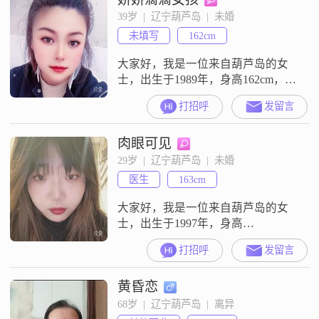
相温暖，互相尊重，做彼此生活里
39岁  |  辽宁葫芦岛  |  未婚
舒服的陪伴者##3002##
未填写
162cm
大家好，我是一位来自葫芦岛的女
士，出生于1989年，身高162cm，拥
有大专学历##3002##我性格随和，
打招呼
发留言
善解人意，总是能站在他人的角度
考虑问题，因此与人相处十分融洽
肉眼可见
##3002##在生活中，我追求事业成
就，努力提升自己的能力，希望能
29岁  |  辽宁葫芦岛  |  未婚
够实现自己的价值##3002##我对待
医生
163cm
感情认真负责，相信缘分，也相信
通过相互了解和沟
大家好，我是一位来自葫芦岛的女
士，出生于1997年，身高
163cm##3002##我拥有大学本科学
打招呼
发留言
历，在一家不错的公司工作，月收
入在3001到5000元之间##3002##我
黄昏恋
性格随和，容易相处，喜欢享受当
下的生活##3002##平时我喜欢看电
68岁  |  辽宁葫芦岛  |  离异
影和追剧，这让我能够在忙碌的工