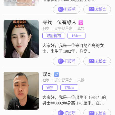
##3002##想觅一位人品端正
打招呼
发留言
##3001##成熟稳重##3001##有责任
心，待人专一##3001##踏实过日子
寻找一位有缘人
的伴侣##3002##我对待感情专一认
真，真心换真心，愿往后相互珍惜
44岁  |  辽宁葫芦岛  |  离异
包容，平淡安稳相伴到老##3002##
政府机构
164cm
大家好，我是一位来自葫芦岛的女
士，出生于1982年，身高
164cm##3002##我拥有大学本科学
打招呼
发留言
历，现在的工作收入在3000元以下
##3002##我性格开朗，总是爱笑，
双哥
善于理解他人的想法和感受，富有
同理心##3002##在生活中，我独立
42岁  |  辽宁葫芦岛  |  未婚
自信，随和易相处，真诚可靠，喜
销售
178cm
欢精致的生活方式##3002##我热爱
电影，喜欢追剧
大家好，我是一位出生于 1984 年的
男士##3002##身高 178 厘米，在葫
芦岛工作，学历是大专##3002##我
打招呼
发留言
的月收入在 5001 - 8000 元之间