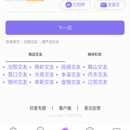
打招呼
发留言
下一页
珍爱首页
征婚交友
葫芦岛交友
周边交友
相关栏目
沈阳交友
铁岭交友
抚顺交友
鞍山交友
营口交友
大连交友
本溪交友
丹东交友
锦州交友
阜新交友
盘锦交友
辽阳交友
珍爱专题
客户端
意见反馈
Copyright © 2005-2026