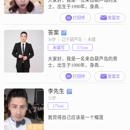
大家好，我是一位来自葫芦岛的女
士，出生于1990年，身高
175cm##3002##我的月收入在5001到
打招呼
发留言
8000元之间，目前从事一份稳定的
工作##3002##虽然我的学历是中
答案
专，但我一直在努力提升自己
##3002##我性格温柔体贴，总是愿
36岁  |  辽宁葫芦岛  |  未婚
意倾听他人的心声##3002##我开朗
未填写
171cm
爱笑，善于与人相处，能给周围的
人带来快乐##
大家好，我是一名来自葫芦岛的男
士，出生于1990年，身高
171cm##3002##我的月收入在8001到
打招呼
发留言
12000元之间，拥有大学本科学历
##3002##我性格稳重可靠，对待事
李先生
情总是乐观积极，善于耐心包容他
人##3002##在我看来，行动往往比
32岁
言语更能说明问题，所以我更倾向
175cm
于用实际行动来表达自己##3002##
生活中，
我觉得自己应该是一个榴莲
高富帅