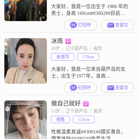
大家好，我是一位出生于 1986 年的
男士，身高 169cm##3002##目前在
葫芦岛工作，收入方面呢，在 8001 -
打招呼
发留言
12000 元这个范围##3002##我的学历
是高中及以下##3002##我觉得自己
冰雨
是个挺不错的人##3002##性格稳重
可靠，与人相处时随和易相处，很
49岁  |  辽宁葫芦岛  |  离异
有耐心也特别包容##3002##我把家
未填写
170cm
庭看得
大家好，我是一位来自葫芦岛的女
士，出生于1977年，身高
170cm##3002##我性格温柔体贴，独
打招呼
发留言
立自信，随和易相处，真诚可靠
##3002##在我的生活中，我非常注
做自己就好
重健康管理，努力平衡工作与生
活，同时也注重生活品质，追求事
53岁  |  辽宁葫芦岛  |  离异
业成就，并享受当下的每一刻
销售
153cm
##3002##我对待感情认真负责，富
有同理心，能够理解和尊重对方的
性格温柔真诚##3001##踏实善良，
感
懂事体贴##3001##热爱生活