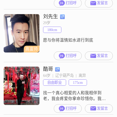
打招呼
发留言
5001到8000元这个区间##3002##我
的工作地点在葫芦岛##3002##我的
刘先生
学历是大学本科##3002##在性格方
面，我是一个温柔体贴的人
29岁
##3002##平时我也是一个乐观积极
180cm
的人##3002##我比较独立
愿与你将温情如水进行到底
高富帅
打招呼
发留言
酷哥
64岁  |  辽宁葫芦岛  |  离异
自由职业
175cm
找一个真心相爱的人和我相伴到
老，我会疼爱你拿命珍惜你。我会
拿你当宝永远把你握在手心里，和
打招呼
发留言
你相伴一生互敬互爱互相体贴，和
真心相爱的人共度后半生，心里有