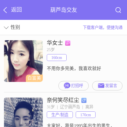
返回
葫芦岛交友
性别
下载客户端，便捷沟通
华女士
25岁
160cm
不用你多完美，我喜欢就好
白富美
打招呼
发留言
奈何笑尽红尘
31岁  |  辽宁葫芦岛  |  离异
生产/制造
170cm
大家好，我是1995年出生的男生，