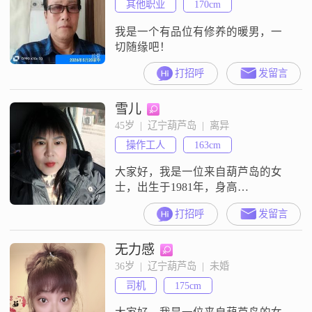
其他职业
170cm
作之余放松心情##3002##我认为在
一段关系中
我是一个有品位有修养的暖男，一
切随缘吧！
打招呼
发留言
雪儿
45岁  |  辽宁葫芦岛  |  离异
操作工人
163cm
大家好，我是一位来自葫芦岛的女
士，出生于1981年，身高
163cm##3002##我的收入在3000元以
打招呼
发留言
下，目前从事一份稳定的工作
##3002##虽然我的学历是高中及以
无力感
下，但我相信一个人的品格和能力
比学历更重要##3002##我性格随
36岁  |  辽宁葫芦岛  |  未婚
和，容易相处，总是以真诚的态度
司机
175cm
对待每一个人##3002##在生活中，
我热爱每一刻，喜欢