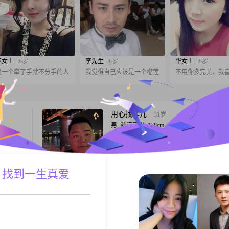
苏女士
李先生
华女士
28岁
32岁
25岁
找一个牵了手就不分手的人
我觉得自己应该是一个榴莲
不用你多完美，我
用心找伴儿
31岁
男, 浙江嘉兴, 178cm, 未婚, 保安经理
，身高
31岁了，胖，话少，慢热，脾气好，朋友不
入算是小
##3002##以前觉得一个人也行，现在觉得
种方式，
能更好，不会哄人但也不会气人##3002##
得来、相
样不想折腾的人，把证领了过日子##3002##
 找到一生真爱
A联系
跟T
友开始做
一半，我
是两个人
晨曦
23岁
女, 浙江嘉兴, 162cm, 未婚, 操作工人
98年出生
大家好，我是2003年出生的女生，今年22岁