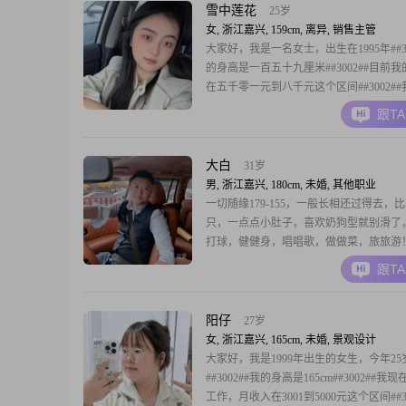
雪中莲花
25岁
女, 浙江嘉兴, 159cm, 离异, 销售主管
大家好，我是一名女士，出生在1995年##30
的身高是一百五十九厘米##3002##目前
在五千零一元到八千元这个区间##3002#
地方是在嘉兴##3002##我的学历是高中及
跟T
##3002##在性格方面，我是一个温柔体贴
##3002##我也很善解人意##3002##平时
朗爱
大白
31岁
男, 浙江嘉兴, 180cm, 未婚, 其他职业
一切随缘179-155，一般长相还过得去，
只，一点点小肚子，喜欢奶狗型就别滑了
打球，健健身，唱唱歌，做做菜，旅旅游
兴，不太熟，希望有机会遇到对的人，谢
跟T
阳仔
27岁
女, 浙江嘉兴, 165cm, 未婚, 景观设计
大家好，我是1999年出生的女生，今年25
##3002##我的身高是165cm##3002##我
工作，月收入在3001到5000元这个区间##30