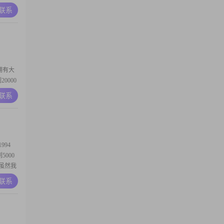
人特征，
A联系
的生活
热
我拥有大
0000
热爱生活
A联系
的生活，
健康管
94
5000
#虽然我
质和能
A联系
柔体贴，
##我对