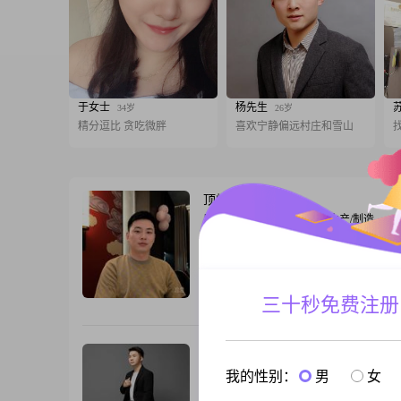
于女士
杨先生
34岁
26岁
精分逗比 贪吃微胖
喜欢宁静偏远村庄和雪山
顶峰相见
29岁
男, 浙江嘉兴, 178cm, 未婚, 生产/制造
你好，我是1988年出生的男生，今年38岁
178cm。目前我的工作地点在嘉兴，月收
资我是丧偶我来到这里，是想通过相亲这
认识一位合适的女生，希望能遇到一个聊
三十秒免费注册
跟T
处舒服的人，两个人可以慢慢了解，从朋
起，看看能不能走到一起。对于未来的另
没有设定特别复杂的硬性条件，更看重的
孤独的狼
28岁
相处
男, 浙江嘉兴, 166cm, 未婚, 操作工人
我的性别：
男
女
大家好，我来自云南省宣威市##3002##19