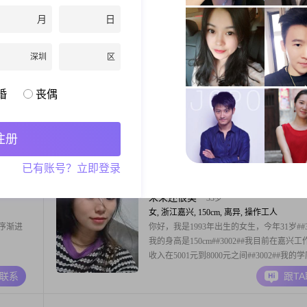
##3002##我的身高是162cm##3002##目前
月
日
000元这
入在3001到5000元这个区间##3002##我现
兴
工作##3002##我的学历是高中及以下##3002
A联系
跟T
#不抽烟，
一个善解人意的人，平时比较乐观积极，也
深圳
区
#3002
理心##3002##我比较享受当下的生活状态，
山上扔石头
31岁
婚
丧偶
男, 浙江嘉兴, 171cm, 未婚, 销售总监
##我的身
大家好，我是1995年出生的男生，目前身高
12000元
171cm##3002##我的学历是大学本科，现
注册
#我的学历
工作##3002##关于收入情况，我目前的月
，平时相处
20001元到50000元这个区间##3002##平时
A联系
跟T
已有账号？立即登录
对自己该做
感觉比较外向健谈，在日常生活中，我比较
衡工作与生活，不会只顾着埋头工作，也不
放松不进取##300
未来还很美
33岁
女, 浙江嘉兴, 150cm, 离异, 操作工人
循序渐进
你好，我是1993年出生的女生，今年31岁##30
我的身高是150cm##3002##我目前在嘉兴
收入在5001元到8000元之间##3002##我的
中及以下##3002##我的性格是真诚可靠，
A联系
跟T
一个开朗爱笑的人##3002##在生活中，我
生活##3002##我在这里真诚地希望能遇