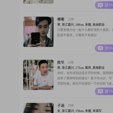
的学历是大专##3002##平时我有几个比
跟T
好##3002##我喜欢收藏盲盒，看到喜欢
收回来摆着##3002##我也是一个科技产品
嘟嘟
25岁
男, 浙江嘉兴, 169cm, 未婚, 自由职业
只要有缘分在一起什么都好说的人我是，
配喜不喜欢，只看有不有缘😌
跟T
胜华
19岁
男, 浙江嘉兴, 175cm, 离异, 其他职业
你好，当你读到这段文字的时候，我想我
经有了某种特别的缘分！我今年46岁，写
字的时候，我也不经感叹一下时光的飞逝
是中年##3002##我是一个很普通的人，
跟T
保的工作，时常和城市环境打交道##3002
作不算光鲜，但我觉得能让这座城市干净
是一种踏实##3002##当然这份工作
子涵
29岁
女, 浙江嘉兴, 150cm, 未婚, 未填写