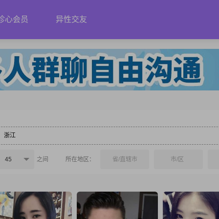
珍心会员
异性交友
浙江
45
之间
所在地区：
省/直辖市
市/区