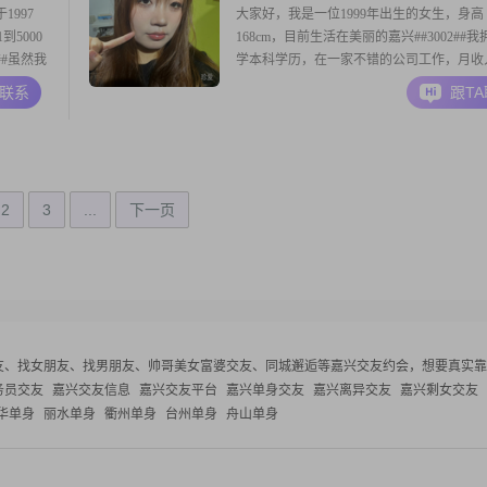
997
大家好，我是一位1999年出生的女生，身高
到5000
168cm，目前生活在美丽的嘉兴##3002##
##虽然我
学本科学历，在一家不错的公司工作，月收
品质和能
5001到8000元之间##3002##我性格开朗，
A联系
跟T
温柔体贴，
笑，与人相处随和，很容易打成一片##3002
2##我开
信简单就是幸福，喜欢享受生活中的那些小
比如一顿美味的饭菜，或者一
2
3
...
下一页
友、找女朋友、找男朋友、帅哥美女富婆交友、同城邂逅等
嘉兴交友约会，想要真实靠
务员交友
嘉兴交友信息
嘉兴交友平台
嘉兴单身交友
嘉兴离异交友
嘉兴剩女交友
华单身
丽水单身
衢州单身
台州单身
舟山单身