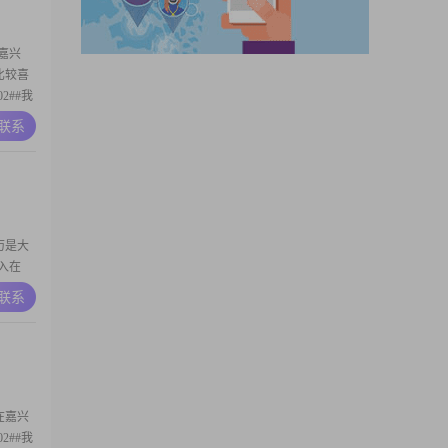
嘉兴
我比较喜
2##我
关注比
A联系
打台球，
平时生活
学历是大
收入在
人的一些
A联系
觉得跟
个乐观积
在在嘉兴
2##我