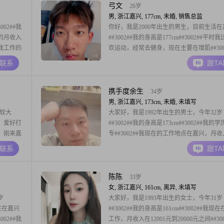
弓文
26岁
男, 浙江嘉兴, 177cm, 未婚, 销售总监
02##我
你好，我是2000年出生的男生，目前生活在
我的月收入
##3002##我的身高是177cm##3002##平时
#我工作的
欢运动，经常去健身，现在主要在增肌##300
以下
也特别喜欢足球，是个足球狂热者，平时会
A联系
跟T
的人
赛，也会自己去踢##3002##另外我还喜欢
我是一个开
台球打得还不错，算是台球高手##3002##
里我比较规
携手度余生
34岁
男, 浙江嘉兴, 173cm, 未婚, 未填写
比较大
大家好，我是1992年出生的男士，今年32岁
，爱好打
##3002##我的身高是173cm##3002##我的
！刚来嘉
专##3002##我现在的工作地点在嘉兴，月
谢
5001到8000元这个区间##3002##关于我个
A联系
跟T
特点，朋友们平时对我的评价是幽默风趣，
我相处比较轻松##3002##另外我也算是一
极的人
陈陈
33岁
女, 浙江嘉兴, 161cm, 离异, 未填写
岁
大家好，我是1993年出生的女士，今年31岁
现在在嘉兴
##3002##我的身高是161cm##3002##我现
02##我
工作，月收入在12001元到20000元之间##300