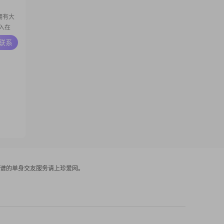
我拥有大
入在
总是爱
A联系
##我相
确幸，
谱的单身交友服务请上珍爱网。