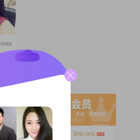
喜欢就好
多
两个人可
想找个同
A联系
12个月
日均1.06元