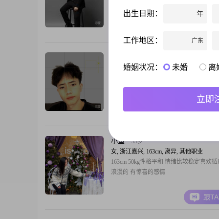
的男生，今年26岁##3002##我的身高是
出生日期：
年
166cm##3002##目前我的月收入在5001到8
个区间##3002##我现在的工作地点是在嘉
跟T
##3002##我的学历是高中及以下##3002#
工作地区：
广东
不喝酒，不赌博，身边没有不三不四的异性#
白乌鸦
23岁
婚姻状况：
未婚
离
男, 浙江嘉兴, 168cm, 未婚, 系统管理员
大家好，我是男生，出生在2003年##3002
高是168cm##3002##我的月收入在8001元到
立即
之间##3002##我的工作地在中国##3002#
是大专##3002##我是一个幽默风趣的人
跟T
起来会比较轻松##3002##我责任感强，
的事情会负责到底##3002##我
小鱼
33岁
女, 浙江嘉兴, 163cm, 离异, 其他职业
163cm 50kg性格平和 情绪比较稳定喜欢
浪漫的 有惊喜的感情
跟T