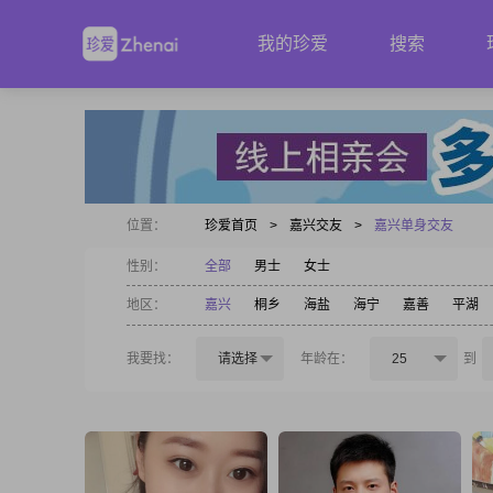
我的珍爱
搜索
位置：
珍爱首页
>
嘉兴交友
>
嘉兴单身交友
性别：
全部
男士
女士
地区：
嘉兴
桐乡
海盐
海宁
嘉善
平湖
我要找：
请选择
年龄在：
25
到