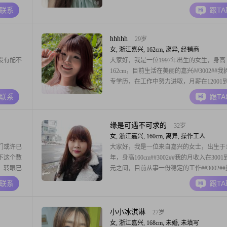
较固定的爱
的学历是高中及以下##3002##关于我的个
A联系
跟T
的系列就会
我自己认为是独立自信的##3002##在平时
控，
中，我把家庭放在优先的位置##3002##我也
hhhhh
29岁
女, 浙江嘉兴, 162cm, 离异, 经销商
没有配不
大家好，我是一位1997年出生的女生，身高
162cm，目前生活在美丽的嘉兴##3002##
专学历，在工作中努力进取，月薪在12001到2
元之间##3002##我性格开朗，总是爱笑，
A联系
跟T
的每一天##3002##我追求的是稳定而安逸
对待感情真诚可靠##3002##平时我很注重
理，会通过瑜伽
缘是可遇不可求的
32岁
女, 浙江嘉兴, 160cm, 离异, 操作工人
们或许已
大家好，我是一位来自嘉兴的女士，出生于19
下这个数
年，身高160cm##3002##我的月收入在3001到
，转眼已
元之间，目前从事一份稳定的工作##3002#
做着市政环
的学历是高中及以下，但我相信一个人的品
A联系
跟T
##这份工
力并不完全取决于学历##3002##我性格温
一些，也
善解人意，总是愿意倾听他人的心声##3002
待生活乐观
小小冰淇淋
27岁
女, 浙江嘉兴, 168cm, 未婚, 未填写