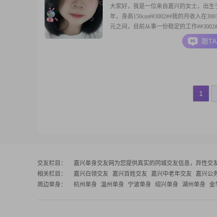
大家好，我是一位来自嘉兴的女士，出生于1
年，身高150cm##3002##我的月收入在3001
元之间，目前从事一份稳定的工作##3002
的学历是高中及以下，但我相信一个人的
跟T
力并不完全取决于学历##3002##我性格
善解人意，总是愿意倾听他人的心声##300
朗爱笑，喜
1
交友栏目：
嘉兴单身交友网
为您提供真实的同城交友信息，异性交
相关栏目：
嘉兴白领交友
嘉兴百姓交友
嘉兴中老年交友
嘉兴公
周边单身：
杭州单身
温州单身
宁波单身
绍兴单身
湖州单身
金