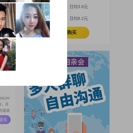
我的月收
3个月
日均3.8元
在在嘉兴
##我是
A联系
1个月
日均8.2元
富有同
同
立即购买
是
在在嘉兴
收入在
我给人的
A联系
注重平
会完全
02##
工作，月
学历是高
平时也是
A联系
喜欢精致