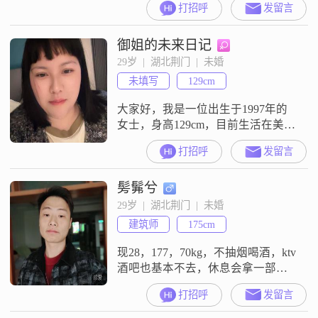
打招呼
发留言
御姐的未来日记
29岁  |  湖北荆门  |  未婚
未填写
129cm
大家好，我是一位出生于1997年的
女士，身高129cm，目前生活在美丽
的荆门##3002##虽然我的月收入在
打招呼
发留言
3000元以下，但我相信爱情不是物
质的堆砌，而是心灵的契合
髣髴兮
##3002##我拥有硕士学位，这让我
更加懂得如何去理解和尊重他人
29岁  |  湖北荆门  |  未婚
##3002##我性格温柔体贴，善解人
建筑师
175cm
意，总是愿意倾听他人的心声
##3002##我开朗爱
现28，177，70kg，不抽烟喝酒，ktv
酒吧也基本不去，休息会拿一部分
时间学习看书一部分时间打打游戏
打招呼
发留言
或者出去散步找朋友##3002##喜欢
旅行见我未见之物很喜欢猫跟狗，