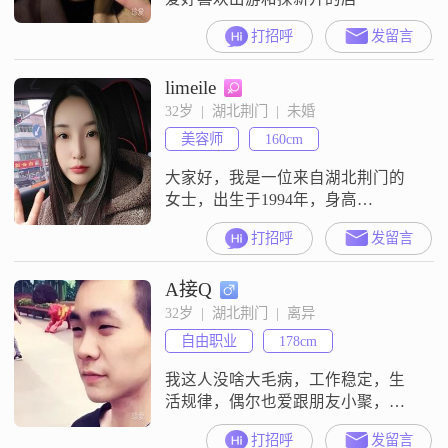
打招呼
发留言
limeile
32岁  |  湖北荆门  |  未婚
美容师
160cm
大家好，我是一位来自湖北荆门的
女士，出生于1994年，身高
160cm##3002##目前，我在荆门有着
打招呼
发留言
稳定的工作，月收入在5001到8000
元之间##3002##虽然我的学历是中
A接Q
专，但我一直保持着学习的热情，
不断提升自己##3002##在生活中，
32岁  |  湖北荆门  |  离异
我热爱每一天，安静内敛是我的性
自由职业
178cm
格特点，我喜欢平静地享受生活中
的每一刻##3
我这人没啥大毛病，工作稳定，生
活规律，偶尔也爱跟朋友小聚，开
开玩笑##3002##平时就喜欢看看书
打招呼
发留言
##3001##跑跑步，保持着对生活的