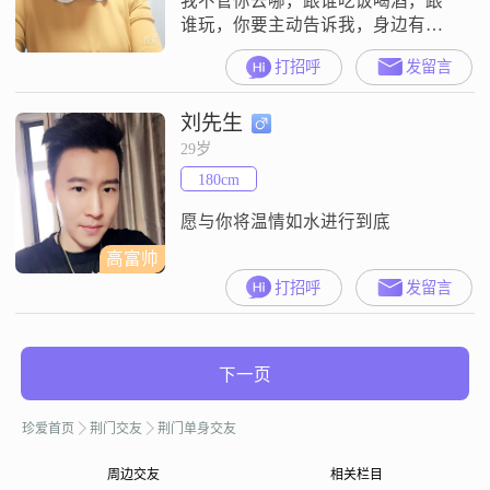
我不管你去哪，跟谁吃饭喝酒，跟
谁玩，你要主动告诉我，身边有异
性，要时刻想起我，我们是在谈恋
打招呼
发留言
爱，不是在玩过家家，我很认真，
我们以后是要结婚的.顺利的话，我
刘先生
们早点结婚，不顺利，我们就晚点
结婚，毕竟我们遇到了，一旦错过
29岁
对方，就可能和别人结婚了.我的意
180cm
思是，我不想错过你
愿与你将温情如水进行到底
高富帅
打招呼
发留言
下一页
珍爱首页
荆门交友
荆门单身交友
周边交友
相关栏目