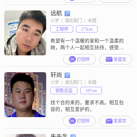
热爱##3002##我觉得自己还算幽默
远航
风趣，也很有耐心，特别期待能遇
到那个能陪我一起疯##3001##一起
31岁  |  湖北荆门  |  未婚
闹，相互理解##3001##相互支持的
工程师
173cm
她##3002##
希望有一个温暖的家和一个温柔的
她，两个人一起相互扶持，感受生
活中的一点一滴，希望充满感动与
打招呼
发留言
开心～
轩尚
32岁  |  湖北荆门  |  未婚
销售总监
187cm
找个合的来的，要求不高。相互包
容的，相互爱护的，
打招呼
发留言
朱先生