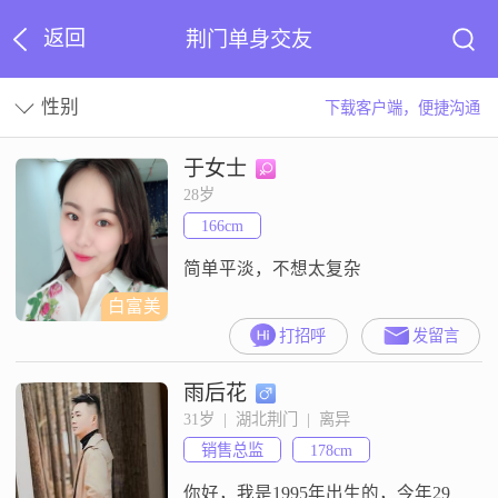
返回
荆门单身交友
性别
下载客户端，便捷沟通
于女士
28岁
166cm
简单平淡，不想太复杂
白富美
打招呼
发留言
雨后花
31岁  |  湖北荆门  |  离异
销售总监
178cm
你好，我是1995年出生的，今年29