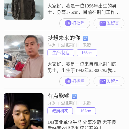
大家好，我是一位1996年出生的男
士，身高175cm，目前在荆门工作，
月收入在8001到12000元之间
打招呼
发留言
##3002##我拥有大学本科学历，性
格上我责任感强，随和易相处，非
梦想未来的你
常重视家庭##3002##平时我喜欢打
羽毛球，可以说是羽毛球达人，经
34岁  |  湖北荆门  |  未婚
常和朋友一起打球锻炼身体
生产/制造
166cm
##3002##我认为两个人在一起最重
要的是能够共同成长
大家好，我是一位来自湖北荆门的
男士，出生于1992年##3002##我的
身高大约是166厘米，虽然不算特别
打招呼
发留言
高，但我相信身高并不是最重要
的，人品和能力才是关键##3002##
有点能够
我目前在荆门工作，收入在8001到
12000元之间，能够保证基本的生活
31岁  |  湖北荆门  |  未婚
需求，并且有一定的经济基础
政府机构
162cm
##3002##我的学历是高中及以下，
但我一直认为学
DB事业单位牛马 处事冷静 无不良
爱好喜欢出游和探新开的店