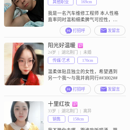
其他职业
169cm
我是一名汽车维修工程师 本人性格
直率同时温和细柔脾气可控性，想
找一个年龄20-28岁有正式工作的女
打招呼
发留言
生 最好是荆门及周边城市的
阳光好温暖
24岁  |  湖北荆门  |  未婚
传媒/艺术
170cm
温柔体贴且独立的女性，希望遇到
另一个我～与我并肩同行##3002##
打招呼
发留言
十里红妆
33岁  |  湖北荆门  |  离异
销售
158cm