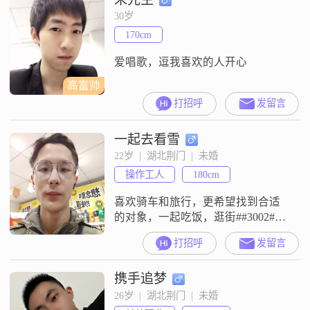
30岁
170cm
爱唱歌，逗我喜欢的人开心
高富帅
打招呼
发留言
一起去看雪
22岁  |  湖北荆门  |  未婚
操作工人
180cm
喜欢骑车和旅行，更希望找到合适
的对象，一起吃饭，逛街##3002##
看电影
打招呼
发留言
携手追梦
26岁  |  湖北荆门  |  未婚