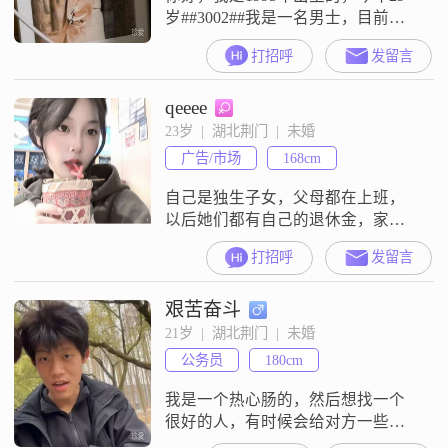
岁##3002##我是一名男士，目前在
荆门这边工作生活##3002##我的身
打招呼
发留言
高是178cm，学历是大专##3002##关
于收入这块，我现在的月收入大概
qeeee
在5001到8000元这个区间##3002##
在性格方面，身边的朋友对我的评
23岁  |  湖北荆门  |  未婚
价是稳重可靠，我觉得这个评价还
广告/市场
168cm
是比较中肯的，平时处理事情我
自己是独生子女，父母都在上班，
以后她们都有自己的退休金，家里
有车和两处房，全家都有足够的商
打招呼
发留言
业保险，自己刚从武汉学校毕业，
回到荆门参加工作，没有太多本地
艰苦奋斗
朋友，思想单纯，想找一个有上进
心，诚实可靠，顾家的人共渡一生
21岁  |  湖北荆门  |  未婚
##3002##
公务员
180cm
我是一个热心肠的，然后想找一个
很好的人，有时候会给对方一些惊
喜