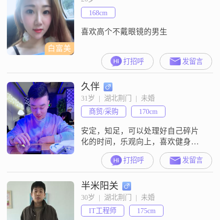
非常重要的，我会把家庭放在首位
168cm
##3002##我认为真诚是人与人之间
最基
喜欢高个不戴眼镜的男生
白富美
打招呼
发留言
久伴
31岁  |  湖北荆门  |  未婚
商贸/采购
170cm
安定，知足，可以处理好自己碎片
化的时间，乐观向上，喜欢健身，
喝下午茶，玩玩游戏，看看电影，
打招呼
发留言
长相可能只有5分吧，不及格，但是
内心温柔哈哈
半米阳关
30岁  |  湖北荆门  |  未婚
IT工程师
175cm