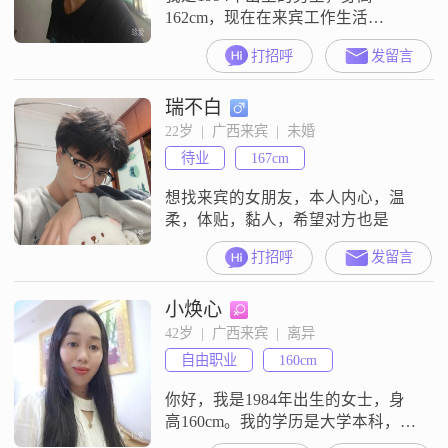
162cm，现在在来宾工作生活
##3002##学历是高中及以下，目前
打招呼
发留言
月收入在3001到5000元这个区间
##3002##我平时是一个乐观积极的
瑞不白
人，性格真诚可靠##3002##我觉得
生活就是要活在当下，过好每一天
22岁  |  广西来宾  |  未婚
##3002##在感情里，我相信真诚相
待业
167cm
待是最重要的，信任至上，也希望
两个人能相互
想找来宾的女朋友，本人内心，温
柔，体贴，黏人，希望对方也是
打招呼
发留言
小焕心
42岁  |  广西来宾  |  离异
自由职业
160cm
你好，我是1984年出生的女士，身
高160cm。我的学历是大学本科，现
在工作地在来宾，月收入在3000元