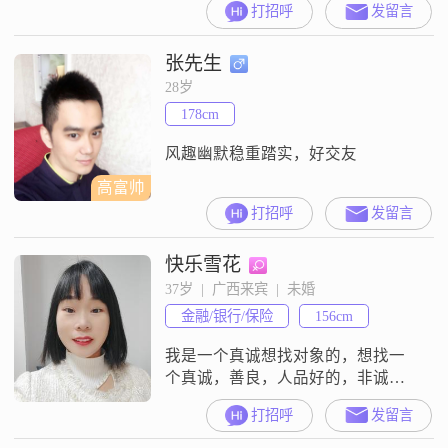
打招呼
发留言
以下。我的性格是温柔体贴，善解
人意，独立自信，细腻敏感，真诚
张先生
可靠。在生活中，我是一个享受慢
节奏的人。我的爱好是音乐欣赏，
28岁
也是舞蹈爱好者。对于感情，我认
178cm
为两个人相处最重要的是互相尊
重，我向往细水长流的感情。我希
风趣幽默稳重踏实，好交友
望能遇到
高富帅
打招呼
发留言
快乐雪花
37岁  |  广西来宾  |  未婚
金融/银行/保险
156cm
我是一个真诚想找对象的，想找一
个真诚，善良，人品好的，非诚勿
扰！
打招呼
发留言