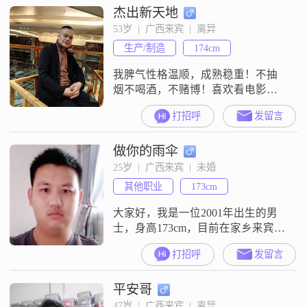
杰出新天地
53岁  |  广西来宾  |  离异
生产/制造
174cm
我脾气性格温顺，成熟稳重！不抽
烟不喝酒，不赌博！喜欢看电影，
旅行，唱歌，打羽毛球！期待一个
打招呼
发留言
善良品德有素养三观接近的你出
现！共度余生！什么金融期货，帮
做你的雨伞
忙登录的！金融等骗子绕道！
25岁  |  广西来宾  |  未婚
其他职业
173cm
大家好，我是一位2001年出生的男
士，身高173cm，目前在家乡来宾工
作##3002##我的月收入在8001到
打招呼
发留言
12000元之间，虽然学历是高中及以
下，但我一直保持着自信果断和成
平安哥
熟稳重的态度##3002##在生活中，
我特别注重勤俭节约，追求稳定和
47岁  |  广西来宾  |  离异