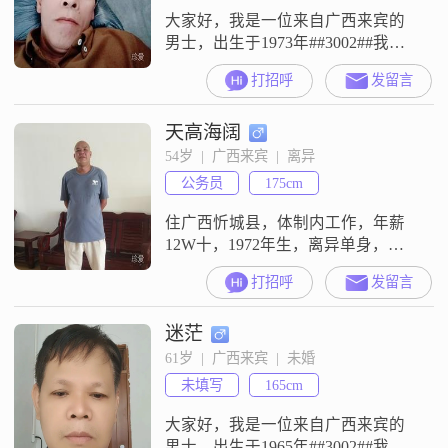
大家好，我是一位来自广西来宾的
男士，出生于1973年##3002##我的
身高是156厘米，可能在人群中不是
打招呼
发留言
特别显眼，但我相信，内在的品质
比外在的身高更加重要##3002##我
天高海阔
目前的工作收入在3000元以下，虽
然不算高薪，但我满足于现在的生
54岁  |  广西来宾  |  离异
活状态，我会努力工作，为家庭付
公务员
175cm
出的形象##3002##我学历是中专，
但我一直保持着
住广西忻城县，体制内工作，年薪
12W十，1972年生，离异单身，找
对象##3002##我工作地点不在上海
打招呼
发留言
##3002##
迷茫
61岁  |  广西来宾  |  未婚
未填写
165cm
大家好，我是一位来自广西来宾的
男士，出生于1965年##3002##我的