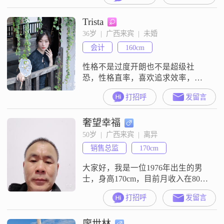
格随和，容易相处，生活中我非常
Trista
重视家庭，认为家庭是生活的重心
##3002##我有很强的责任感，无论
36岁  |  广西来宾  |  未婚
是对工作还是对家庭，我都会尽自
会计
160cm
己最大的努力去承担和履行
##3002##
性格不是过度开朗也不是超级社
恐，性格直率，喜欢追求效率，生
活作息规律，爱干净爱整洁，无不
打招呼
发留言
良嗜好##3002##平时喜欢逛街
##3001##旅游##3001##听音乐，闲
奢望幸福
暇时会看看剧##3001##研究简单的
烘焙，享受慢节奏的生活##3002##
50岁  |  广西来宾  |  离异
家庭氛围和睦，父母通情达理
销售总监
170cm
##3002##期待遇到一位性格成熟
##3001#
大家好，我是一位1976年出生的男
士，身高170cm，目前月收入在8001
到12000元之间，工作地点在来宾
打招呼
发留言
##3002##我的学历是高中及以下，
但我相信一个人的品格和能力比学
廖世林
历更重要##3002##我性格真诚可