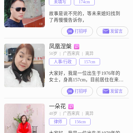
未填写
174cm
故事是说不完的，等未来媳妇找到
了再慢慢告诉你，
打招呼
发留言
凤凰涅槃
50岁  |  广西来宾  |  离异
人事/行政
157cm
大家好，我是一位出生于1976年的
女士，身高157cm，目前居住在来宾
##3002##我拥有大专学历，月收入
打招呼
发留言
3000元以下##3002##在生活中，我
性格善解人意，真诚可靠，喜欢精
一朵花
致的生活，追求简单而幸福的日子
##3002##我认为，稳定安逸的生活
48岁  |  广西来宾  |  离异
是我所向往的，我重视互相尊重
律师
156cm
##3001##信任包容以及双向付出
##30