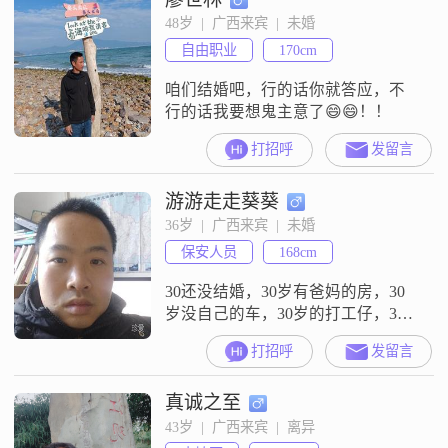
靠，总是愿意帮助别人，随和易相
48岁  |  广西来宾  |  未婚
处，不会轻易与人发生争执
自由职业
170cm
##3002##在生活中，我非常有耐
心，能够包容他人的
咱们结婚吧，行的话你就答应，不
行的话我要想鬼主意了😄😄！！
打招呼
发留言
游游走走葵葵
36岁  |  广西来宾  |  未婚
保安人员
168cm
30还没结婚，30岁有爸妈的房，30
岁没自己的车，30岁的打工仔，30
岁了，是该结婚了。
打招呼
发留言
真诚之至
43岁  |  广西来宾  |  离异