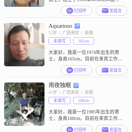
身高大约是165厘米，可能在人群中
打招呼
发留言
不是特别显眼，但我相信，一个人
的魅力并不仅仅在于外在的身高
Aquarious
##3002##我目前的工作收入在3000
元以下，虽然不算富裕，但我足够
52岁  |  广西来宾  |  丧偶
努力，能够自给自足，并且我始终
未填写
165cm
保持着积极向上的生活态度
##3002##我的学历是高中
大家好，我是一位1974年出生的男
士，身高165cm，目前在来宾工作
##3002##我的月收入在8001到12000
打招呼
发留言
元之间，虽然学历是高中及以下，
但我一直保持着积极向上的生活态
雨夜独眠
度##3002##我性格外向，喜欢与人
交流，健谈的我总能轻松地与不同
41岁  |  广西来宾  |  未婚
的人找到共同话题##3002##在生活
未填写
160cm
和工作中，我非常重视责任感，无
论是对待
大家好，我是一位1985年出生的男
士，身高160cm，目前在来宾工作
##3002##我的月收入在3001到5000
打招呼
发留言
元之间，学历是中专##3002##我性