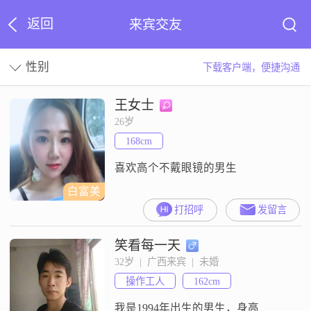
返回
来宾交友
性别
下载客户端，便捷沟通
王女士
26岁
168cm
喜欢高个不戴眼镜的男生
白富美
打招呼
发留言
笑看每一天
32岁  |  广西来宾  |  未婚
操作工人
162cm
我是1994年出生的男生，身高