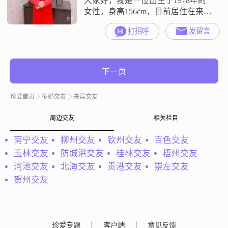
大家好，我是一位出生于1978年的
女性，身高156cm，目前居住在来宾
##3002##我拥有大学本科学历，月
打招呼
发留言
收入在12001到20000元之间
##3002##我性格温柔体贴，善解人
意，总是能站在他人的角度考虑问
题，富有同理心##3002##在我看
下一页
来，家庭是最重要的，我会把家庭
放在首位##3002##我平时喜欢阅读
珍爱首页
征婚交友
来宾交友
和写作
周边交友
相关栏目
南宁交友
柳州交友
钦州交友
百色交友
玉林交友
防城港交友
桂林交友
梧州交友
河池交友
北海交友
贵港交友
崇左交友
贺州交友
珍爱专题
客户端
意见反馈