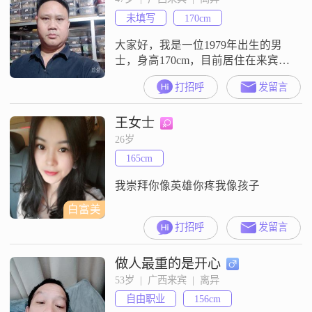
安逸的生活方式##3002##我有一些
未填写
170cm
兴趣爱好，喜欢看电影和玩电子游
戏，这些
大家好，我是一位1979年出生的男
士，身高170cm，目前居住在来宾
##3002##我的月收入在3001到5000
打招呼
发留言
元之间，学历为高中及以下
##3002##我性格随和，容易相处，
王女士
成熟稳重，真诚可靠，注重健康养
生，活在当下，耐心包容##3002##
26岁
在生活中，我注重健康养生，喜欢
165cm
通过运动和合理饮食来保持身体健
康##3002#
我崇拜你像英雄你疼我像孩子
白富美
打招呼
发留言
做人最重的是开心
53岁  |  广西来宾  |  离异
自由职业
156cm