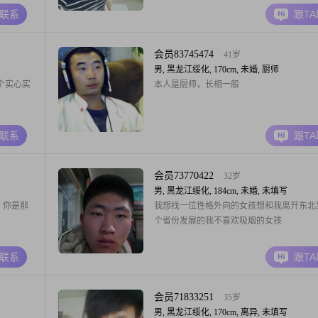
A联系
跟T
会员83745474
41岁
男, 黑龙江绥化, 170cm, 未婚, 厨师
个实心实
本人是厨师，长相一般
A联系
跟T
会员73770422
32岁
男, 黑龙江绥化, 184cm, 未婚, 未填写
 你是那
我想找一位性格外向的女孩想和我离开东北
个省份发展的我不喜欢吸烟的女孩
A联系
跟T
会员71833251
35岁
男, 黑龙江绥化, 170cm, 离异, 未填写