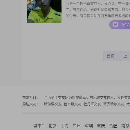
我是一个性格直爽的人。没心计。有一说
二。有责任心。无论对感情和友情。都会
的付出，有事情会站在对方角度去考虑问
跟T
首页
上
交友栏目：
兰西男士交友网
为您提供真实的同城交友信息，异性交
周边交友：
哈尔滨交友
佳木斯交友
牡丹江交友
齐齐哈尔交友
大
城市：
北京
上海
广州
深圳
重庆
合肥
南京