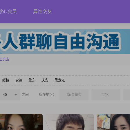
珍心会员
异性交友
士交友
绥棱
安达
肇东
庆安
黑龙江
45
之间
所在地区：
省/直辖市
市/区