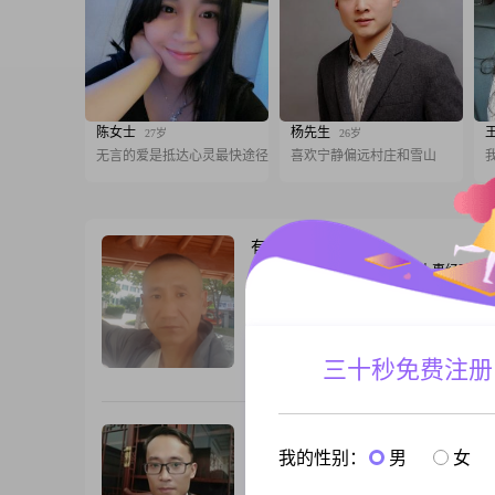
陈女士
杨先生
27岁
26岁
无言的爱是抵达心灵最快途径
喜欢宁静偏远村庄和雪山
有缘才能相遇
56岁
男, 黑龙江绥化, 173cm, 离异, 人事经理
我希望在这个平台能找到我的另一半，和
生
三十秒免费注册
跟T
往后余生
43岁
我的性别：
男
女
男, 黑龙江绥化, 175cm, 离异, 医疗管理
男人最好的聘礼是一生的迁就与疼爱，女