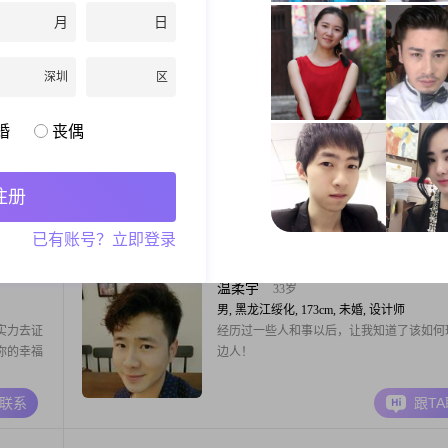
的告白，
有爱心，渴望有一份互相关心，互相疼爱对
月
日
间会告诉
够白头偕老的真心想成家女士，结为伴侣。
心安，懂
实年龄是72年2月25日的，普查户口时弄错
A联系
跟T
。宁缺勿
就没有改正。非诚勿扰，彼此的时间很宝贵
深圳
区
的绕行！\
阳光灿烂
48岁
婚
丧偶
男, 黑龙江绥化, 184cm, 离异, 销售总监
泊，现在
离异！：想找一个真心过日子的，年龄38――
和我聊
的，
注册
A联系
跟T
已有账号？立即登录
温柔宇
33岁
男, 黑龙江绥化, 173cm, 未婚, 设计师
实力去证
经历过一些人和事以后，让我知道了该如何
你的幸福
边人！
A联系
跟T