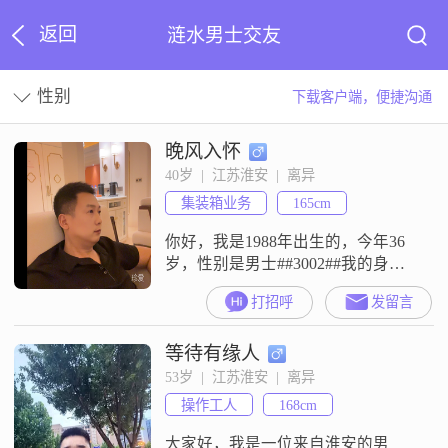
返回
涟水男士交友
性别
下载客户端，便捷沟通
晚风入怀
40岁  |  江苏淮安  |  离异
集装箱业务
165cm
你好，我是1988年出生的，今年36
岁，性别是男士##3002##我的身高
是165cm，学历是大专##3002##我目
打招呼
发留言
前的工作地点在淮安，月收入在
8001元到12000元这个区间##3002##
等待有缘人
我性格方面，是一个稳重可靠的
人，平时外向健谈##3002##我是跑
53岁  |  江苏淮安  |  离异
步爱好者，平时也喜欢汽车，算是
操作工人
168cm
一个汽车爱好者##3002##
大家好，我是一位来自淮安的男