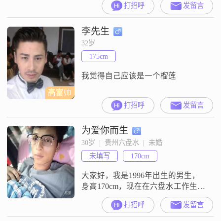
打招呼
发留言
么玩，哈哈我没有会员，谁的信息
也回不了
李先生
32岁
175cm
我觉得自己应该是一个榴莲
高富帅
打招呼
发留言
为爱你而生
30岁  |  贵州六盘水  |  未婚
未填写
170cm
大家好，我是1996年出生的男生，
身高170cm，现在在六盘水工作生活
##3002##我的学历是中专，目前月
打招呼
发留言
收入在8001到12000元之间##3002##
关于我的性格，我自认为是个乐观