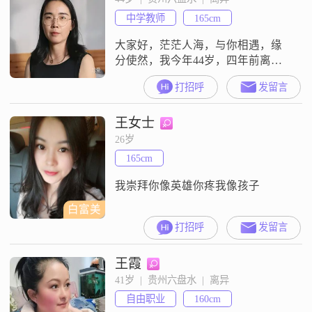
题##3002##同时我性格里也有细腻
中学教师
165cm
敏感的一面，会留意身边人的情绪
变化，也
大家好，茫茫人海，与你相遇，缘
分使然，我今年44岁，四年前离
异，上一段婚姻和平分开，无纠缠
打招呼
发留言
矛盾。有两位乖巧懂事的男孩，老
大读高中，老二上小学，孩子性格
王女士
开朗，懂事体贴，平日由我独自照
料。目前有稳定工作与自住小居
26岁
所，经济独立，能把自己和孩子的
165cm
生活打理得安稳有序。性格温和包
容，情绪稳定。无不良嗜好，日常
我崇拜你像英雄你疼我像孩子
热爱运动、散步，陪孩子
白富美
打招呼
发留言
王霞
41岁  |  贵州六盘水  |  离异
自由职业
160cm