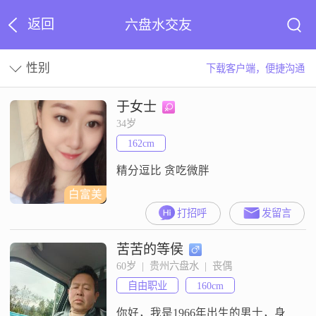
返回
六盘水交友
性别
下载客户端，便捷沟通
于女士
34岁
162cm
精分逗比 贪吃微胖
白富美
打招呼
发留言
苦苦的等侯
60岁  |  贵州六盘水  |  丧偶
自由职业
160cm
你好，我是1966年出生的男士，身