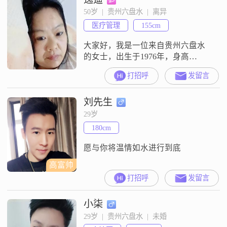
间，虽然不算富裕，但也能保证基
50岁  |  贵州六盘水  |  离异
本的生活需求##3002##我的学历是
医疗管理
155cm
高中及以下，但我一直保持着学习
的热情，努
大家好，我是一位来自贵州六盘水
的女士，出生于1976年，身高
160cm##3002##我性格开朗，总是爱
打招呼
发留言
笑，这让我的生活充满了阳光
##3002##我为人随和，容易相处，
刘先生
不喜欢与人计较，更愿意用宽容和
理解去对待每一个人##3002##我认
29岁
为，善良和真诚是最重要的品质，
180cm
所以我始终努力做一个善解人意
##3001##真诚可靠的
愿与你将温情如水进行到底
高富帅
打招呼
发留言
小柒
29岁  |  贵州六盘水  |  未婚