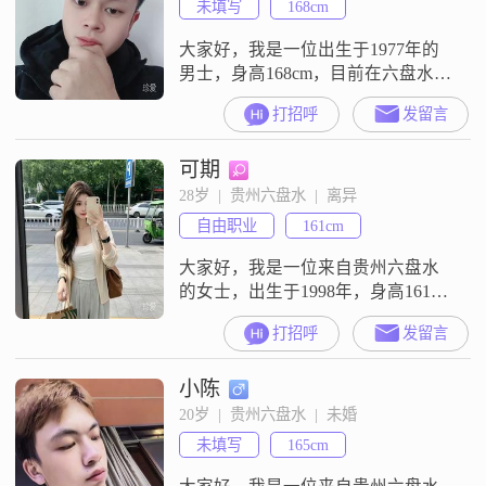
未填写
168cm
大家好，我是一位出生于1977年的
男士，身高168cm，目前在六盘水工
作##3002##我的月收入在5001到
打招呼
发留言
8000元之间，学历是高中及以下
##3002##我性格耐心包容，待人真
可期
诚可靠，相信在感情中，双向奔赴
才是最重要的##3002##平时我有不
28岁  |  贵州六盘水  |  离异
少兴趣爱好，尤其喜欢打台球，算
自由职业
161cm
是台球高手##3002##我觉得台球不
仅能
大家好，我是一位来自贵州六盘水
的女士，出生于1998年，身高161厘
米##3002##目前，我在当地有着一
打招呼
发留言
份稳定的工作，月收入大概在3001
到5000元之间##3002##虽然我的学
小陈
历是高中及以下，但我一直保持着
学习的热情，努力提升自己的能力
20岁  |  贵州六盘水  |  未婚
和素养##3002##我性格细腻敏感，
未填写
165cm
对生活中的点滴细节都有着深刻的
感受##3