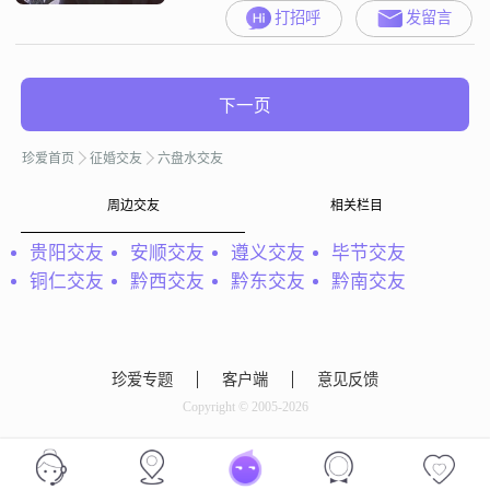
##3002##我的月收入在3001到5000
打招呼
发留言
元之间，学历是高中及以下
##3002##我性格稳重可靠，责任感
强，对待事情非常耐心和包容
##3002##我相信真诚是人与人之间
下一页
最重要的桥梁，所以我一直努力做
到真诚可靠##3002##在生活中，我
珍爱首页
征婚交友
六盘水交友
比较追求稳
周边交友
相关栏目
贵阳交友
安顺交友
遵义交友
毕节交友
铜仁交友
黔西交友
黔东交友
黔南交友
珍爱专题
客户端
意见反馈
Copyright © 2005-2026