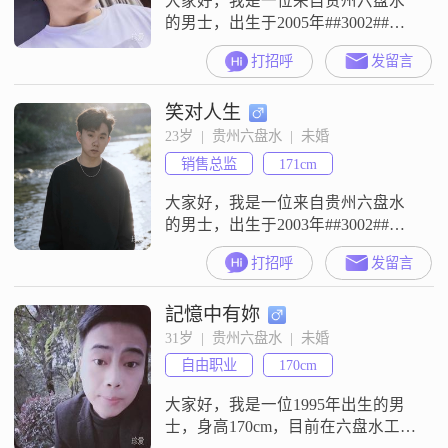
大家好，我是一位来自贵州六盘水
的男士，出生于2005年##3002##我
身高165cm，目前月收入在3001到
打招呼
发留言
5000元之间，学历为中专##3002##
我性格成熟稳重，做事稳重可靠，
笑对人生
特别注重责任感，家庭对我来说非
常重要##3002##在生活中，我勤俭
23岁  |  贵州六盘水  |  未婚
节约，喜欢提前规划未来，这样可
销售总监
171cm
以更有条理地生活和工作##3002##
我
大家好，我是一位来自贵州六盘水
的男士，出生于2003年##3002##我
的身高大约是171厘米，目前从事一
打招呼
发留言
份稳定的工作，月收入在5001到
8000元之间##3002##虽然我的学历
記憶中有妳
是中专，但我一直保持着学习的热
情，不断提升自己##3002##性格方
31岁  |  贵州六盘水  |  未婚
面，我是一个外向且健谈的人，喜
自由职业
170cm
欢与人交流，分享彼此的想法和经
历##300
大家好，我是一位1995年出生的男
士，身高170cm，目前在六盘水工作