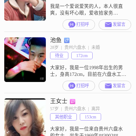
我是一个爱说爱笑的人，本人很直
爽，没有坏心眼，爱收拾家务
##3002##找一个相互理解，相互包
打招呼
发留言
容的他##3002##（不找属马，属羊
的对象）
池鱼
28岁  |  贵州六盘水  |  未婚
待业
172cm
大家好，我是一位1998年出生的男
士，身高172cm，目前在六盘水工作
##3002##我的月收入在3001到5000
打招呼
发留言
元之间，学历是高中及以下
##3002##我性格随和，容易相处，
王女士
待人耐心包容，不喜欢计较一些小
事##3002##在生活中，我比较勤俭
57岁  |  贵州六盘水  |  离异
节约，觉得合理消费很重要
其他职业
153cm
##3002##我有一个爱好就是看电
影，各种类型的
大家好，我是一位来自贵州六盘水
的女士，出生于1969年##3002##虽