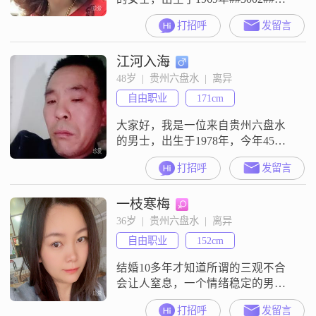
然我的身高只有153cm，但我相信，
打招呼
发留言
身高并不是衡量一个人的全部标准
##3002##我每月的收入在3001到
江河入海
5000元之间，虽然不算特别高，但
足以让我过上稳定而舒适的生活
48岁  |  贵州六盘水  |  离异
##3002##我学历不高，只有高中及
自由职业
171cm
以下，但我始终坚信，生活经验和
智慧比书本知
大家好，我是一位来自贵州六盘水
的男士，出生于1978年，今年45岁
##3002##我的身高是171厘米，虽然
打招呼
发留言
不算特别高，但我相信身高并不是
最重要的，人品和责任心才是关键
一枝寒梅
##3002##我的月收入在3001到5000
元之间，虽然不算富裕，但也能保
36岁  |  贵州六盘水  |  离异
证基本的生活需求##3002##我是一
自由职业
152cm
个稳重可靠的人，做事踏实，不喜
欢浮夸#
结婚10多年才知道所谓的三观不合
会让人窒息，一个情绪稳定的男人
是多么的难得
打招呼
发留言