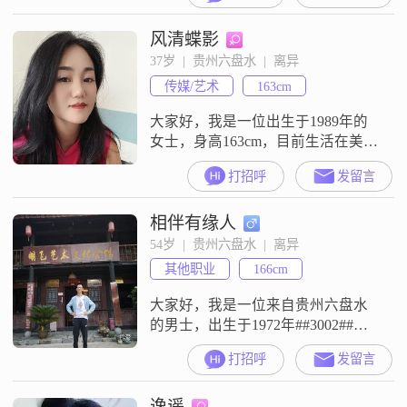
风清蝶影
37岁  |  贵州六盘水  |  离异
传媒/艺术
163cm
大家好，我是一位出生于1989年的
女士，身高163cm，目前生活在美丽
的六盘水##3002##我的月收入在
打招呼
发留言
8001到12000元之间，虽然学历是高
中及以下，但我一直保持着积极向
相伴有缘人
上的生活态度##3002##我性格温柔
体贴，独立自信，总是以开朗的笑
54岁  |  贵州六盘水  |  离异
容面对每一天##3002##我非常善解
其他职业
166cm
人意，能够理解和尊重他人的感
受，这使得
大家好，我是一位来自贵州六盘水
的男士，出生于1972年##3002##我
的身高大约是166厘米，虽然不算特
打招呼
发留言
别高，但我相信身高并不是最重要
的，人品和能力才是关键##3002##
逸遥
我目前的月收入在3001到5000元之