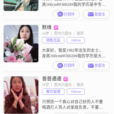
高160cm##3002##我的学历是中专，
现在在六盘水工作##3002##我的月
打招呼
发留言
收入目前在3000元以下##3002##我
是一个稳重可靠的人，平时做事比
默维
较踏实##3002##在与人相处的时
候，我很有耐心，也比较包容
44岁  |  贵州六盘水  |  离异
##3002##我对待感情和生活的态度
销售总监
160cm
是真诚可靠的##3002##我来
大家好，我是1982年出生的女士，
身高160cm##3002##我的学历是大学
本科，现在在六盘水工作，月收入
打招呼
发留言
在5001到8000元之间##3002##我的
性格比较温柔体贴，平时也比较独
普普通通
立自信，和大家相处起来随和易相
处，做人做事真诚可靠##3002##对
38岁  |  贵州六盘水  |  离异
于生活，我追求的是简单幸福，觉
餐饮管理
166cm
得平平淡淡才是真##3002##平时闲
只想找一个真心对自己好的人不要
喝酒打人骂人对家庭负责，不要赌
博没有上这个平台玩过都不知道怎