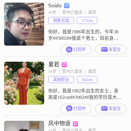
Soido
积极的人，平时随和也容易相处，
性格上比较成熟稳重##3002##我是
40岁  |  贵州六盘水  |  离异
一个活在当下的人，做人真诚可靠
销售总监
175cm
##3002##在我的观念里，家庭是
你好，我是1986年出生的，今年38
岁##3002##我是个男士，目前身高
是175cm##3002##我的学历是大学本
打招呼
发留言
科##3002##我现在的工作地点在六
盘水，每个月的收入大概在12001元
夏若
到20000元这个区间##3002##关于我
个人的一些特点，身边的人评价我
44岁  |  贵州六盘水  |  离异
是一个稳重可靠的人##3002##平时
其他职业
162cm
做事的时候，我表
你好，我是1982年出生的女士，身
高是162cm##3002##我的学历是大学
本科，目前的工作地在六盘水，月
打招呼
发留言
收入在3001到5000元之间##3002##
我是一个独立自信的人，平时习惯
风中物语
自己处理生活里的各类事情，也相
信靠自己的努力能应对好遇到的问
44岁  |  贵州六盘水  |  离异