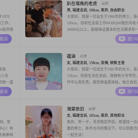
和朋友的感受，乐于助人
趴在墙角的老虎
40岁
男, 福建龙岩, 169cm, 离异, 自由职业
970
大家好，我是一位出生于1986年的男士，身
公司工作，
169cm，目前在龙岩工作##3002##我的月收
##虽然我
50000元以上，能够保证基本的生活需求和
热情，不
外的娱乐开销##3002##虽然我的学历是高
A联系
跟T
善解人意，
下，但我一直保持着学习的热情，努力提升
爱生活，保
##3002##性格方面，我自认为稳重可靠，
谈，喜欢与人交流##3002##
蕴涵
45岁
女, 福建龙岩, 158cm, 丧偶, 销售主管
身高
大家好，我是一位出生于1981年的女士，身
收入在
158cm，目前生活在龙岩。我拥有大专学历
，但我一直
作中认真负责。我性格温柔体贴，独立自信
##我性格
易相处，与人交往总是真诚相待。我非常注
A联系
跟T
周围的人
管理，认为健康的身体是幸福生活的基础。
，我始终保
中，我追求简单幸福，喜欢通过插花艺术来
居，让家里充满温馨和美感。我希望能找到
海棠依旧
40岁
定安逸的
女, 福建龙岩, 165cm, 离异, 其他职业
身材。家
离异，带一子，寻求稳定伴侣。希望找一位
中心）有
重的男士，条件允许的情况下，可以到男方
太极拳和
一起生活！