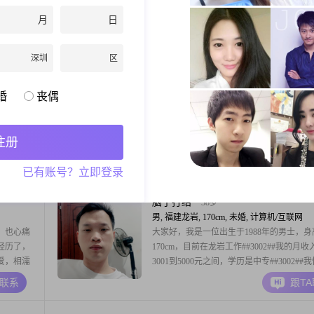
历，在工
160cm##3002##目前我的工作地在龙岩，
月
日
之间。我性
专，月收入在3001到5000元之间##3002##
给予他们
生活，我比较享受当下，平时很注重生活品
A联系
跟T
极的态
##3002##在健康管理方面，我会练习瑜伽
深圳
区
态去面
会打下羽毛球##3002##平时的爱好有美食
美好的情
花艺术##3002##
一片叶的故事
43岁
婚
丧偶
男, 福建龙岩, 170cm, 离异, 其他职业
高
大家好，我是一位出生于1983年的男士，身
收入在
170cm，目前在龙岩工作##3002##我的月收
注册
但我一直
8001到12000元之间，虽然学历是高中及以
格随和，容
我一直保持着积极向上的生活态度##3002#
A联系
跟T
已有账号？立即登录
在各种社
稳重可靠，随和易相处，非常重视家庭，认
情非常认
是生活的重心##3002##在生活中，我勤俭
会铺张浪费，也很注重理
脑子打结
38岁
男, 福建龙岩, 170cm, 未婚, 计算机/互联网
，也心痛
大家好，我是一位出生于1988年的男士，身
都经历了，
170cm，目前在龙岩工作##3002##我的月收
爱，相濡
3001到5000元之间，学历是中专##3002##
#
比较真诚可靠，情绪稳定，责任感强，这些
A联系
跟T
我在生活中能够承担起应有的责任，并且对
总是认真仔细##3002##在日常生活中，我