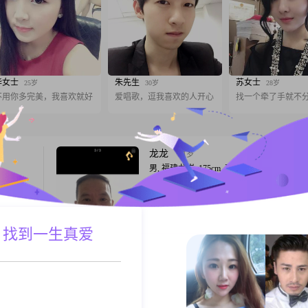
华女士
朱先生
苏女士
25岁
30岁
28岁
不用你多完美，我喜欢就好
爱唱歌，逗我喜欢的人开心
找一个牵了手就不
龙龙
51岁
男, 福建龙岩, 175cm, 离异, 服务业
一位男
大家好，我是一位1975年出生的男士，身高
作地是在龙
175cm，目前在龙岩工作。我的月收入在120
，学历是高
20000元之间，虽然学历是中专，但我一直
为是一个稳
力工作来提升自己的能力和见识。性格方面
 找到一生真爱
A联系
跟T
#对待生
认为是一个稳重可靠的人，做事自信果断，
总是向前
被外界干扰。在生活中，我非常有耐心和包
能够理解和尊重他人的不同观点和习惯。我
幸福在路上
43岁
诚
女, 福建龙岩, 160cm, 离异, 销售主管
身高
大家好，我是1983年出生的女士，身高