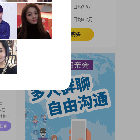
学历是大
3个月
日均3.8元
关于我的
质
A联系
1个月
日均8.2元
塑形，也
烹饪和插
立即购买
高
入在
下，但
#我性格
A联系
为家庭
节约，不
高
入在
我性格上
特点让
A联系
待事物
注重家庭