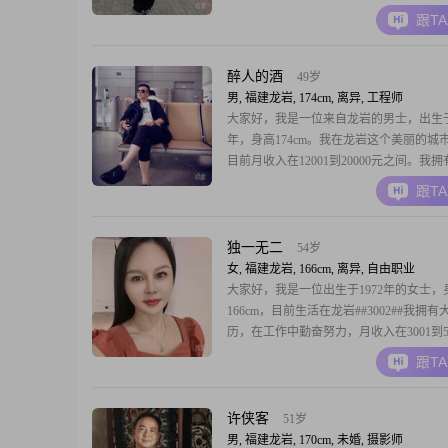
煮饭，想找一位心地善良，有单位退休保
跟T
领取结婚证的女性为余生伴侣（不愿领证
不聊了），想过二人世界的女性可以多关
醉人的酒
49岁
男, 福建龙岩, 174cm, 离异, 工程师
大家好，我是一位来自龙岩的男士，出生于1
年，身高174cm。我在龙岩这个美丽的城
目前月收入在12001到20000元之间。我
历，虽然不是特别高，但在工作中积累了
跟T
验。我觉得自己最大的特点是幽默风趣，
活中找乐趣，也希望能给身边的人带来快
对我来说非常重要，我认为一个幸福的家
独一无二
54岁
女, 福建龙岩, 166cm, 离异, 自由职业
大家好，我是一位出生于1972年的女士，
166cm，目前生活在龙岩##3002##我拥有
历，在工作中勤奋努力，月收入在3001到5
间##3002##我性格温柔体贴，善解人意
跟T
能理解他人的感受和需求##3002##在生
持着乐观积极的态度，面对困难时总能找
一面##3002##我
许侠客
51岁
男, 福建龙岩, 170cm, 未婚, 摄影师