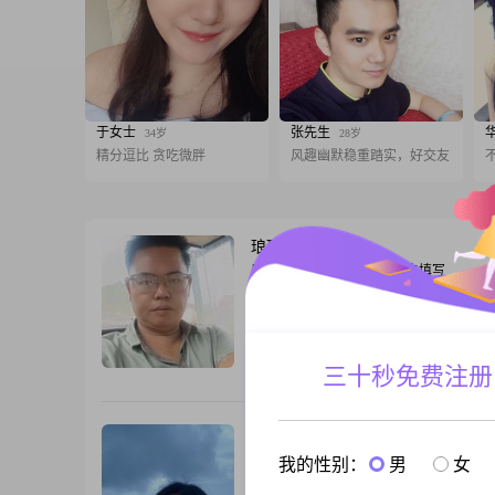
于女士
张先生
34岁
28岁
精分逗比 贪吃微胖
风趣幽默稳重踏实，好交友
琅琅清空
40岁
男, 福建龙岩, 163cm, 离异, 未填写
你好，我是1986年出生的，今年38岁，是
士，身高是163cm##3002##我目前的工
岩，月收入在5001元到8000元这个区间
中及以下##3002##在性格方面，我自认
三十秒免费注册
跟T
重可靠的人，平时做事比较踏实##3002#
活，我保持着乐观积极的态度，觉得日子
的##3002##
木子
45岁
女, 福建龙岩, 157cm, 离异, 人事主管
我的性别：
男
女
大家好，我是一位出生于1981年的女士，