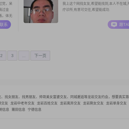
过党，呆
我上这个网找女友,希望能找到,本人不在城,
搞过金
疗诊所,有意可交往,希望能成功.
善。体无
来分担，
A联系
跟T
”三兄妹
酒，性情
音乐看电
2
3
...
下一页
友、找女朋友、找男朋友、帅哥美女富婆交友、同城邂逅等
龙岩交友约会，想要真实靠
领交友
龙岩中老年交友
龙岩百姓交友
龙岩离异交友
龙岩剩女交友
龙岩单身交友
明信息
莆田信息
宁德信息