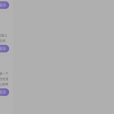
A联系
龙岩上
元之间
感强，随
A联系
时我喜欢
我是一个
住在龙
心的伴
A联系