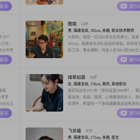
障，愿意
A联系
跟T
的女性就
注我。
图南
24岁
男, 福建龙岩, 182cm, 未婚, 职业技术教师
977
大家好，我是一位2002年出生的男士，身高
市工作，
182cm，福建省击剑队运动员退役，目前在
拥有大专学
杭工作，事业编制，月收入在3001到5000
丰富的经
##3002##我拥有大专学历，性格上我责任
A联系
跟T
喜欢在生
和易相处，追求事业上的成功##3002##平
乐。家庭
玩电子游戏，这也让我的生活更加丰富多彩
庭是
##3002##我认为在一段关系中，共
绿草如茵
58岁
女, 福建龙岩, 156cm, 离异, 其他职业
身高
我实际出生1971年（身份证是1968年），
大专学
爱运动，瑜伽，旅游，心地善良的女人，居
000元之
岩漳平，希望找一个身体健康爱运动有责任
，总是希望
侣##3002##
A联系
跟T
活中，我保
到积极的
飞龙福
46岁
男, 福建龙岩, 175cm, 未婚, 医生