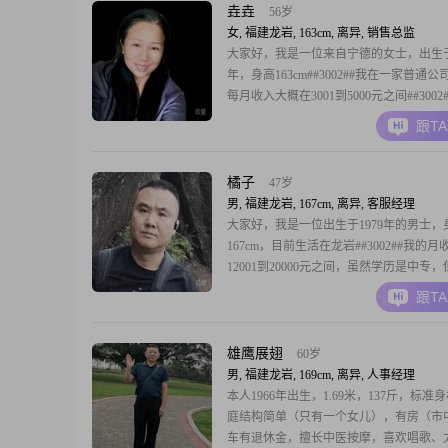
垚垚
56岁
女, 福建龙岩, 163cm, 离异, 销售总监
大家好，我是一位来自宁德的女士，出生于1
年，身高163cm##3002##我在一家普通
每月收入大概在3001到5000元之间##3002
的学历只是中专，但我一直保持着学习的
跟T
断提升自己##3002##我性格真诚可靠，
总是愿意倾听他人的心声##3002##我热
持乐观积极
橘子
47岁
男, 福建龙岩, 167cm, 离异, 客服经理
大家好，我是一位出生于1979年的男士，
167cm，目前生活在龙岩##3002##我的月
12001到20000元之间，虽然学历是中专
保持着学习的热情，努力提升自己##3002
跟T
幽默风趣，总是能找到生活中的乐趣，让
感到轻松愉快##3002##面对生活的挑战
持乐观积极的态度，相
雄鹰展翅
60岁
男, 福建龙岩, 169cm, 离异, 人事经理
本人1966年出生，1.69米，137斤，标准
庭结构简单（只有一个女儿），有房（市
车有退休金，擅长中医按摩，喜欢唱歌、