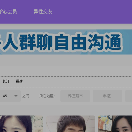
珍心会员
异性交友
长汀
福建
45
之间
所在地区：
省/直辖市
市/区