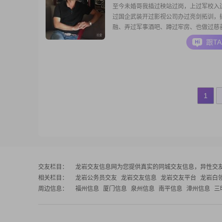
至今未婚哥我插过秧站过岗，上过军校入
过国企武装开过影视公司办过亮剑拓训，
融、弄过军事酒吧、蹲过牢房、也做过慈
异味不打鼾，创业曾败不愿结婚找个女人
跟T
出门打拼多年把债还。家训“穷有志 富有德
里我最小，唯留父憾心不安。不赌毒淡烟
温和又开朗。擅动态摄影会点厨艺，爱听
影，全款买
1
交友栏目：
龙岩交友信息网
为您提供真实的同城交友信息，异性交
相关栏目：
龙岩公务员交友
龙岩交友信息
龙岩交友平台
龙岩白
周边信息：
福州信息
厦门信息
泉州信息
南平信息
漳州信息
三