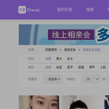
我的珍爱
搜索
位置：
珍爱首页
>
龙岩交友
>
龙岩交友信息
性别：
全部
男士
女士
地区：
龙岩
永定
武平
连城
漳平
上杭
我要找：
请选择
年龄在：
25
到