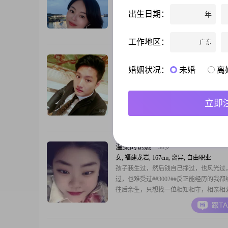
157cm，目前生活在龙岩。我拥有大专学
出生日期：
年
作中认真负责，月收入在5001到8000元
格温柔体贴，总是愿意倾听他人的心声，
跟T
关怀和支持。在生活中，我保持着乐观积
工作地区：
广东
度，无论遇到什么困难，都能以平和的心
对。我相信，善良和爱心是人与人之间最
福建人暂在长沙
35岁
婚姻状况：
未婚
离
感连
男, 福建龙岩, 173cm, 离异, 运营管理
大家好，我是一位1991年出生的男士，身
173cm，目前在龙岩工作##3002##我的月
立即
8001到12000元之间，虽然学历是中专，
通过努力工作来提升自己##3002##我性
跟T
易相处，喜欢与人交流，外向的性格让我
交场合都能自如应对##3002##我对待感
真，责任感强，认为一段好的
温柔的诱惑
38岁
女, 福建龙岩, 167cm, 离异, 自由职业
孩子我生过，然后钱自己挣过，也风光过
过，也难受过##3002##反正能经历的我
往后余生，只想找一位相知相守，相亲相
以沫的另一半，共同过好往后余生##3002#
跟T