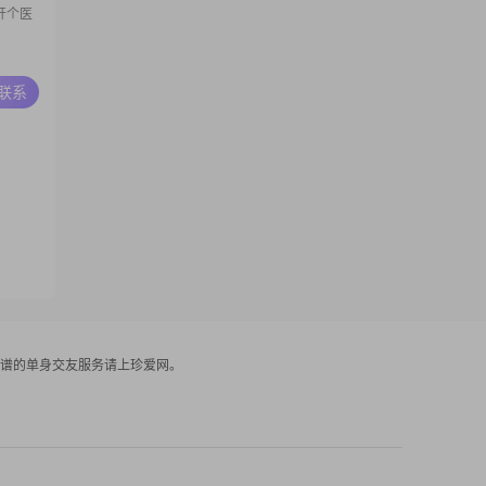
开个医
A联系
谱的单身交友服务请上珍爱网。