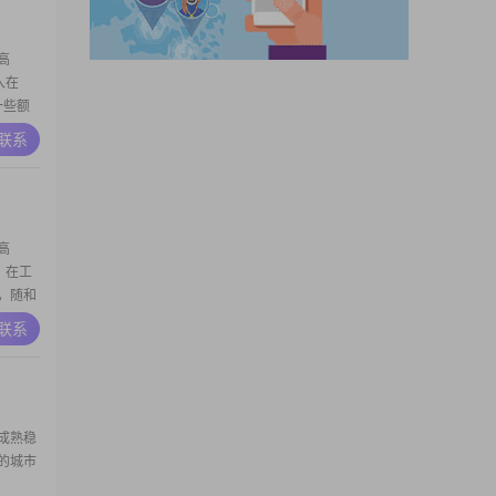
高
入在
一些额
中及以
A联系
自己
外向健
高
，在工
，随和
重健康
A联系
在生活
装点家
一个稳
成熟稳
的城市