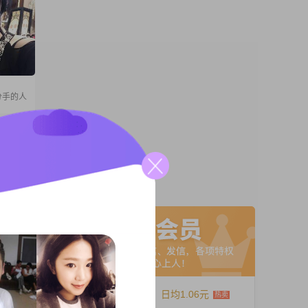
分手的人
01到
通过努
，我自
A联系
不轻易
容心，
认为真
12个月
日均1.06元