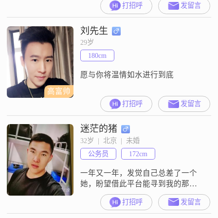
打招呼
发留言
刘先生
29岁
180cm
愿与你将温情如水进行到底
高富帅
打招呼
发留言
迷茫的猪
32岁  |  北京  |  未婚
公务员
172cm
一年又一年，发觉自己总差了一个
她，盼望借此平台能寻到我的那个
她。假如让我在这里遇见她，会不
打招呼
发留言
会是个奇迹呢，曾经很多次幻想过
将来另一半的样子，模糊而亲切，