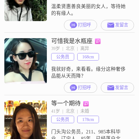
温柔贤惠善良美丽的女人，等待她
的有缘人。
打招呼
发留言
可惜我是水瓶座
39岁  |  北京  |  离异
公务员
168cm
我就好奇，来看看。缘分这种奢侈
品能从天而降？
打招呼
发留言
等一个期待
41岁  |  北京  |  未婚
公务员
178cm
门头沟公务员，211、985本科毕
业，辽宁人，85年，已经落户北