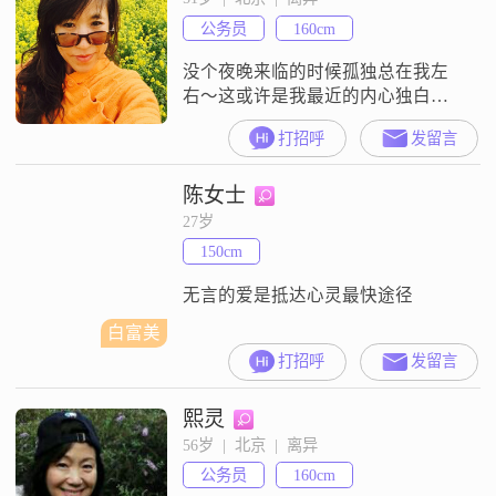
公务员
160cm
没个夜晚来临的时候孤独总在我左
右～这或许是我最近的内心独白。
找一个聊得来伴，聊此后半生！
打招呼
发留言
陈女士
27岁
150cm
无言的爱是抵达心灵最快途径
白富美
打招呼
发留言
熙灵
56岁  |  北京  |  离异
公务员
160cm