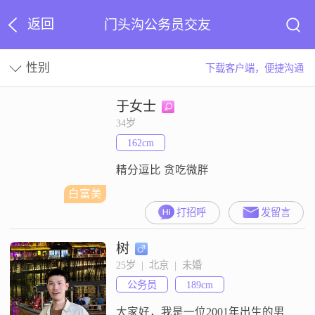
返回
门头沟公务员交友
性别
下载客户端，便捷沟通
于女士
34岁
162cm
精分逗比 贪吃微胖
白富美
打招呼
发留言
树
25岁  |  北京  |  未婚
公务员
189cm
大家好，我是一位2001年出生的男