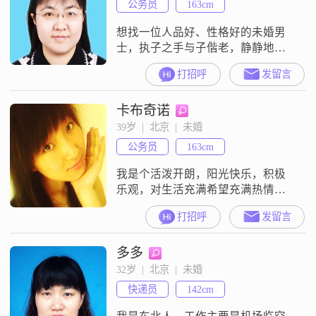
公务员
163cm
想找一位人品好、性格好的未婚男
士，执子之手与子偕老，静静地等
待。
打招呼
发留言
卡布奇诺
39岁  |  北京  |  未婚
公务员
163cm
我是个活泼开朗，阳光快乐，积极
乐观，对生活充满希望充满热情的
北京女孩。希望找到有责任感，诚
打招呼
发留言
实稳重，阳光上进，体贴浪漫的北
京男孩。关心他，照顾他，与他相
多多
濡以沫。非诚勿扰~
32岁  |  北京  |  未婚
快递员
142cm