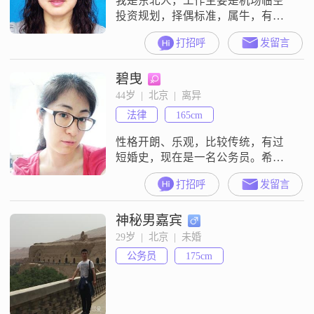
我是东北人，工作主要是机场临空
投资规划，择偶标准，属牛，有稳
定工作，最好是公务员。
打招呼
发留言
碧曳
44岁  |  北京  |  离异
法律
165cm
性格开朗、乐观，比较传统，有过
短婚史，现在是一名公务员。希望
你不用太帅、不用太有钱，但是要
打招呼
发留言
靠谱、踏实，会心疼人，懂得一些
生活情趣，足矣。
神秘男嘉宾
29岁  |  北京  |  未婚
公务员
175cm