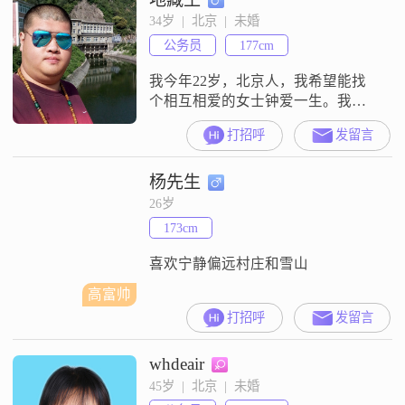
34岁  |  北京  |  未婚
公务员
177cm
我今年22岁，北京人，我希望能找
个相互相爱的女士钟爱一生。我的
交友宣言是：用心去爱你。
打招呼
发留言
杨先生
26岁
173cm
喜欢宁静偏远村庄和雪山
高富帅
打招呼
发留言
whdeair
45岁  |  北京  |  未婚