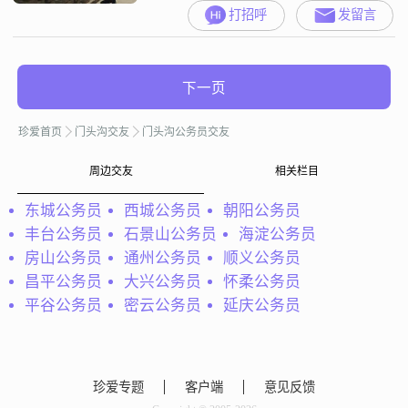
打招呼
发留言
下一页
珍爱首页
门头沟交友
门头沟公务员交友
周边交友
相关栏目
东城公务员
西城公务员
朝阳公务员
丰台公务员
石景山公务员
海淀公务员
房山公务员
通州公务员
顺义公务员
昌平公务员
大兴公务员
怀柔公务员
平谷公务员
密云公务员
延庆公务员
珍爱专题
客户端
意见反馈