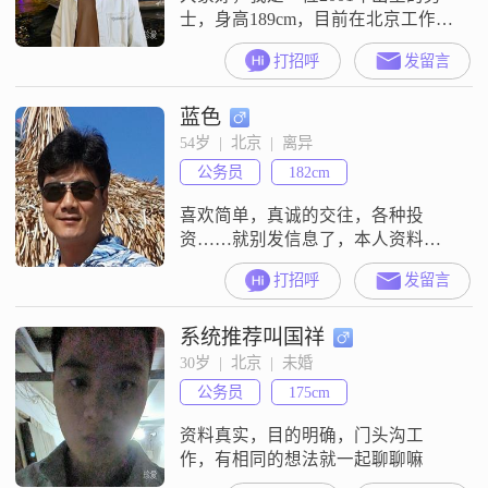
士，身高189cm，目前在北京工作，
月收入在12001到20000元之间
打招呼
发留言
##3002##我拥有大学本科学历，性
格方面比较幽默风趣，总是希望能
蓝色
给身边的人带来快乐##3002##在与
人相处时，我随和易相处，不会计
54岁  |  北京  |  离异
较一些小事，更看重的是和大家一
公务员
182cm
起的愉快氛围##3002##我对待生活
乐观积极，
喜欢简单，真诚的交往，各种投
资……就别发信息了，本人资料真
实，照片是近照
打招呼
发留言
系统推荐叫国祥
30岁  |  北京  |  未婚
公务员
175cm
资料真实，目的明确，门头沟工
作，有相同的想法就一起聊聊嘛