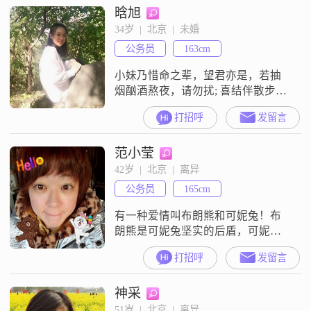
晗旭
寻寻至今，我才相信，爱情终究是
缘分，茫茫人海两个人相识相知相
34岁  |  北京  |  未婚
爱，本身就是一种幸运，你会是我
公务员
163cm
的幸运吗？
小妹乃惜命之辈，望君亦是，若抽
烟酗酒熬夜，请勿扰; 喜结伴散步骑
行打球，可相约。愿和一人既能柴
打招呼
发留言
米油盐酱醋茶，又能谈古今中外,看
世界之大，探科技之妙。皮囊与灵
范小莹
魂，物质与精神，见仁见智，综合
考虑。吾谨慎认真，诚望君相类。
42岁  |  北京  |  离异
生活中说话没这么有意境，不过想
公务员
165cm
表达的内容是这些，希望你能看懂
哟～客观的我：92年、硕士、公务
有一种爱情叫布朗熊和可妮兔！布
员、京户、独
朗熊是可妮兔坚实的后盾，可妮兔
是布朗熊的小活宝！
打招呼
发留言
神采
51岁  |  北京  |  离异