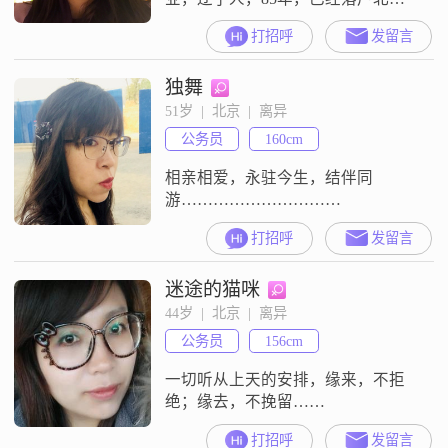
京，希望找到一个合适的伴侣。认
打招呼
发留言
同闪婚。本人身高178，在城市里长
大，从小到大一路重点学校。普通
独舞
家庭，父亲警察，母亲会计，只是
爷爷原来是高级工程师。 爱读书，
51岁  |  北京  |  离异
喜欢有历史感的地方，去过西欧、
公务员
160cm
南欧、英国、尼泊尔、不丹、斯里
兰卡、泰国，近年计划去东欧、希
相亲相爱，永驻今生，结伴同
腊、
游…………………………
打招呼
发留言
迷途的猫咪
44岁  |  北京  |  离异
公务员
156cm
一切听从上天的安排，缘来，不拒
绝；缘去，不挽留……
打招呼
发留言