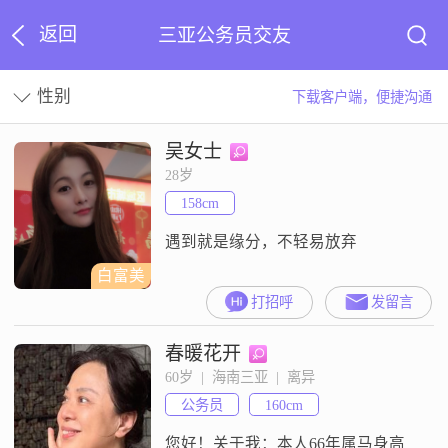
返回
三亚公务员交友
性别
下载客户端，便捷沟通
吴女士
28岁
158cm
遇到就是缘分，不轻易放弃
白富美
打招呼
发留言
春暖花开
60岁  |  海南三亚  |  离异
公务员
160cm
您好！关于我：本人66年属马身高