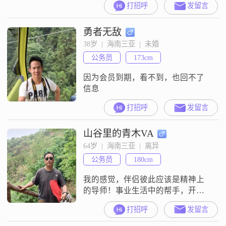
打招呼
发留言
勇者无敌
38岁  |  海南三亚  |  未婚
公务员
173cm
因为会员到期，看不到，也回不了
信息
打招呼
发留言
山谷里的青木VA
64岁  |  海南三亚  |  离异
公务员
180cm
我的感觉，伴侣彼此应该是精神上
的导师！事业生活中的帮手，开心
时的玩伴，迷茫时的后盾。是软
打招呼
发留言
肋，也是铠甲。不忘初心与对的人
同行，过平淡的日子，你知我冷