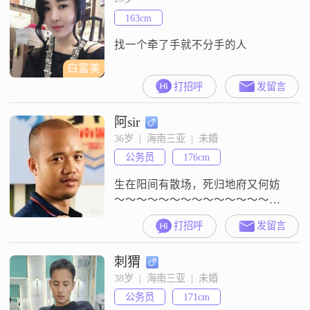
163cm
找一个牵了手就不分手的人
白富美
打招呼
发留言
阿sir
36岁  |  海南三亚  |  未婚
公务员
176cm
生在阳间有散场，死归地府又何妨
～～～～～～～～～～～～～～～
～～
打招呼
发留言
刺猬
38岁  |  海南三亚  |  未婚
公务员
171cm