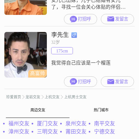
女儿已出嫁，儿子已结婚有女儿
了，寻找一位会关心体贴的伴侣一
起度过美好时光，照顾老人和小
打招呼
发留言
孩，不求大富大贵，但求平安快
乐，家人和睦相处。
李先生
32岁
175cm
我觉得自己应该是一个榴莲
高富帅
打招呼
发留言
珍爱首页
龙岩交友
上杭交友
上杭男士交友
周边交友
热门城市
福州交友
厦门交友
泉州交友
南平交友
漳州交友
三明交友
莆田交友
宁德交友