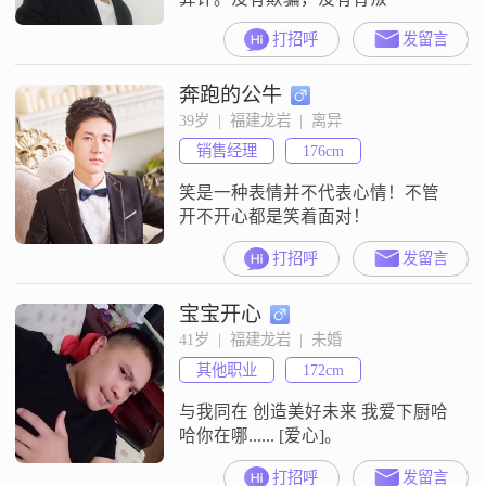
打招呼
发留言
奔跑的公牛
39岁  |  福建龙岩  |  离异
销售经理
176cm
笑是一种表情并不代表心情！不管
开不开心都是笑着面对！
打招呼
发留言
宝宝开心
41岁  |  福建龙岩  |  未婚
其他职业
172cm
与我同在 创造美好未来 我爱下厨哈
哈你在哪...... [爱心]。
打招呼
发留言