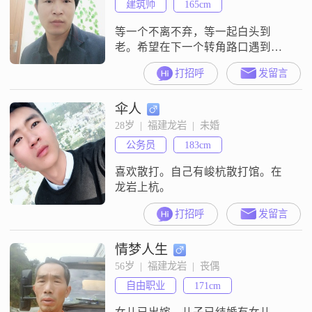
建筑师
165cm
等一个不离不弃，等一起白头到
老。希望在下一个转角路口遇到
你。
打招呼
发留言
伞人
28岁  |  福建龙岩  |  未婚
公务员
183cm
喜欢散打。自己有峻杭散打馆。在
龙岩上杭。
打招呼
发留言
情梦人生
56岁  |  福建龙岩  |  丧偶
自由职业
171cm