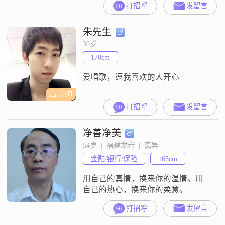
打招呼
发留言
会感到一个人的日子真的难熬，谁
来救我出苦海，哈哈哈哈哈哈哈哈
朱先生
哈哈
30岁
170cm
爱唱歌，逗我喜欢的人开心
高富帅
打招呼
发留言
净善净美
54岁  |  福建龙岩  |  离异
金融/银行/保险
165cm
用自己的真情，换来你的温情。用
自己的热心，换来你的柔意。
打招呼
发留言