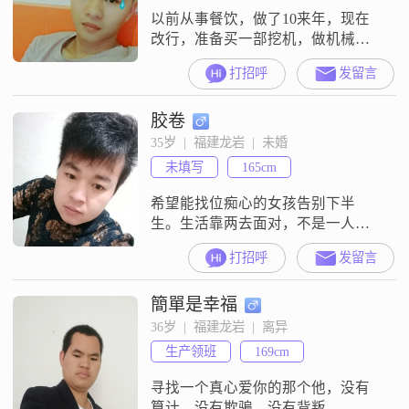
以前从事餐饮，做了10来年，现在
改行，准备买一部挖机，做机械，
有想认识的可以聊聊，缘分只在一
打招呼
发留言
瞬间，或许我们有故事。
胶卷
35岁  |  福建龙岩  |  未婚
未填写
165cm
希望能找位痴心的女孩告别下半
生。生活靠两去面对，不是一人去
扛，两人同行去完成，一路去一路
打招呼
发留言
来，生活才有盐味，快乐之根本，
珍惜之长久。本人老实忠厚，不会
簡單是幸福
甜言蜜语，只会体贴人懂照顾人，
在这我话不多说，如有真心的了解
36岁  |  福建龙岩  |  离异
下我，骗我的请离开，不许扰乱
生产领班
169cm
我，感谢。
寻找一个真心爱你的那个他，没有
算计。没有欺骗，没有背叛