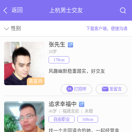
返回
上杭男士交友
性别
下载客户端，便捷沟通
张先生
28岁
178cm
风趣幽默稳重踏实，好交友
高富帅
打招呼
发留言
追求幸福中
46岁  |  福建龙岩  |  未婚
自由职业
168cm
找一个志同道合的她，一起经营幸