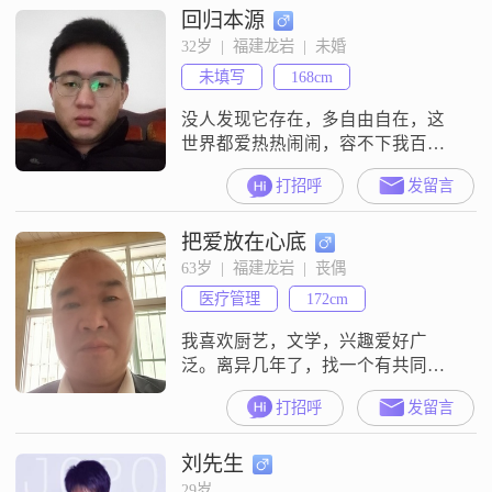
回归本源
32岁  |  福建龙岩  |  未婚
未填写
168cm
没人发现它存在，多自由自在，这
世界都爱热热闹闹，容不下我百无
聊赖！
打招呼
发留言
把爱放在心底
63岁  |  福建龙岩  |  丧偶
医疗管理
172cm
我喜欢厨艺，文学，兴趣爱好广
泛。离异几年了，找一个有共同爱
好的人，一共度余生。
打招呼
发留言
刘先生
29岁