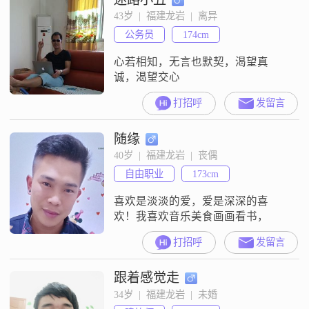
43岁  |  福建龙岩  |  离异
公务员
174cm
心若相知，无言也默契，渴望真
诚，渴望交心
打招呼
发留言
随缘
40岁  |  福建龙岩  |  丧偶
自由职业
173cm
喜欢是淡淡的爱，爱是深深的喜
欢！我喜欢音乐美食画画看书，
打招呼
发留言
跟着感觉走
34岁  |  福建龙岩  |  未婚