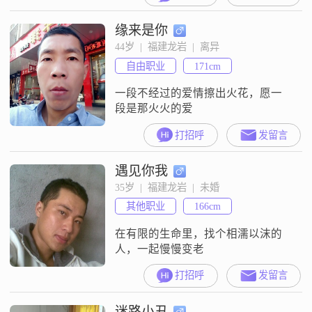
缘来是你
44岁  |  福建龙岩  |  离异
自由职业
171cm
一段不经过的爱情擦出火花，愿一
段是那火火的爱
打招呼
发留言
遇见你我
35岁  |  福建龙岩  |  未婚
其他职业
166cm
在有限的生命里，找个相濡以沫的
人，一起慢慢变老
打招呼
发留言
迷路小丑