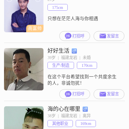
175cm
只想在茫茫人海与你相遇
高富帅
打招呼
发留言
好好生活
39岁  |  福建龙岩  |  未婚
生产/制造
170cm
在这个平台希望找到一个共度余生
的人，非诚勿扰！
打招呼
发留言
海的心在哪里
38岁  |  福建龙岩  |  离异
其他职业
169cm