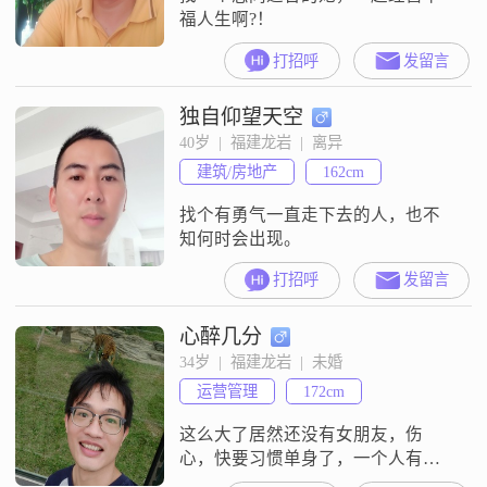
福人生啊?！
打招呼
发留言
独自仰望天空
40岁  |  福建龙岩  |  离异
建筑/房地产
162cm
找个有勇气一直走下去的人，也不
知何时会出现。
打招呼
发留言
心醉几分
34岁  |  福建龙岩  |  未婚
运营管理
172cm
这么大了居然还没有女朋友，伤
心，快要习惯单身了，一个人有点
孤独，就像歌词说的，到了某个就