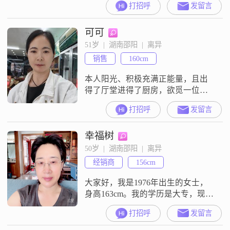
打招呼
发留言
格开朗，真诚善良有格局。
可可
51岁  |  湖南邵阳  |  离异
销售
160cm
本人阳光、积极充满正能量，且出
得了厅堂进得了厨房，欲觅一位有
担当，责任心强，有上进心，成熟
打招呼
发留言
稳重的男士为伴，非诚勿扰！！
幸福树
50岁  |  湖南邵阳  |  离异
经销商
156cm
大家好，我是1976年出生的女士，
身高163cm。我的学历是大专，现在
在长沙工作，月收入在12001到
打招呼
发留言
20000元之间。我的性格是独立自信
的，平时也比较开朗爱笑，为人善