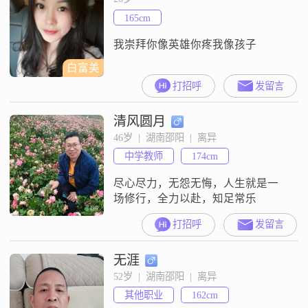
165cm
我崇拜你像英雄你疼我像孩子
白富美
打招呼
发留言
清风圆月
46岁  |  湖南邵阳  |  离异
中学教师
174cm
尽心尽力，无怨无悔，人生就是一
场修行，全力以赴，知足常乐
打招呼
发留言
无涯
52岁  |  湖南邵阳  |  离异
其他职业
162cm