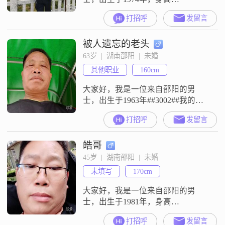
170cm##3002##目前我的月收入在
打招呼
发留言
8001到12000元之间，虽然学历是高
中及以下，但我一直保持着自信果
被人遗忘的老头
断的性格##3002##在生活中，我是
个乐观积极的人，随和易相处，喜
63岁  |  湖南邵阳  |  未婚
欢和大家打成一片##3002##我认为
其他职业
160cm
成熟稳重是非常重要的品质，责任
感强也是我一直以来
大家好，我是一位来自邵阳的男
士，出生于1963年##3002##我的身
高大约是160厘米，虽然不算特别
打招呼
发留言
高，但我相信身高并不是最重要
的，人品和性格才是关键##3002##
皓哥
我的月收入在3000元以下，虽然不
算富裕，但我勤俭节约，懂得如何
45岁  |  湖南邵阳  |  未婚
合理规划生活##3002##我性格随
未填写
170cm
和，容易相处，稳重可靠，真诚待
人##3002##我相
大家好，我是一位来自邵阳的男
士，出生于1981年，身高
170cm##3002##我的月收入在5001到
打招呼
发留言
8000元之间，学历为高中及以下