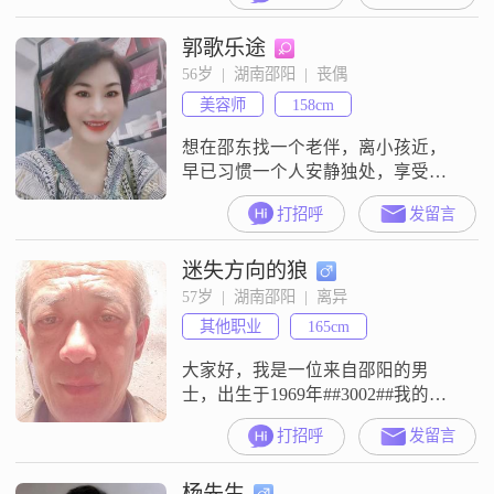
##3002##我性格耐心包容，真诚可
郭歌乐途
靠，乐观积极，总是愿意倾听他人
的想法和感受##3002##在生活中，
56岁  |  湖南邵阳  |  丧偶
我注重家庭和朋友的关系，喜欢与
美容师
158cm
家人共度时光，也乐于和朋友一起
参加各种活动##30
想在邵东找一个老伴，离小孩近，
早已习惯一个人安静独处，享受孤
独带来的自在，不用迁就，不用讨
打招呼
发留言
好，不用小心翼翼##3002##可骨子
里，又深深害怕这份长久的孤独
迷失方向的狼
##3002##人终究不是孤岛，嘴上说
着一个人也很好，心里却期盼温暖
57岁  |  湖南邵阳  |  离异
与陪伴##3002##谁都不想孤独终
其他职业
165cm
老，一生漫长，谁不渴望被人放在
心上##3002##不奢求轰轰
大家好，我是一位来自邵阳的男
士，出生于1969年##3002##我的身
高大约是165厘米，可能在人群中不
打招呼
发留言
是特别显眼，但我相信，一个人的
魅力不仅仅体现在身高上##3002##
杨先生
目前，我的月收入在3000元以下，