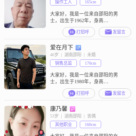
操作工人
165cm
我对待生活非常乐观积极，责任感
强，成熟稳重##
大家好，我是一位来自邵阳的男
士，出生于1962年，身高
165cm##3002##我在一家不错的公司
打招呼
发留言
工作，每个月的收入能保持在50000
元以上，生活还算宽裕##3002##我
爱在月下
拥有大学本科学历，在学习和工作
中积累了不少经验##3002##性格方
46岁  |  湖南邵阳  |  未婚
面，我自认为稳重可靠，做事情总
销售总监
170cm
是深思熟虑，不会轻易冲动
##3002##我也非常自
大家好，我是一位来自邵阳的男
士，出生于1980年，身高
170cm##3002##我在一家公司工作，
打招呼
发留言
月收入在5001到8000元之间，拥有
大专学历##3002##我性格稳重可
康乃馨
靠，外向健谈，喜欢与人交流，分
享生活中的点滴##3002##在生活
53岁  |  湖南邵阳  |  丧偶
中，我是一个耐心包容的人，能够
其他职业
160cm
理解和尊重他人的想法和感受
##3002##我认为真诚