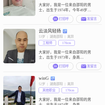
大家好，我是一位来自邵阳的男
士，出生于1974年，今年49岁
##3002##虽然我的身高只有162cm，
打招呼
发留言
但我相信，身高并不是衡量一个人
价值的唯一标准##3002##我月收入
云淡风轻扬
在20001到50000元之间，稳定的经
济基础是我对家庭负责任的体现
53岁  |  湖南邵阳  |  离异
##3002##我学历不高，只有高中及
工程师
170cm
以下，但我深知知识的重要性，一
直在努力提升
大家好，我是一位来自邵阳的男
士，出生于1973年，身高
170cm##3002##我的月收入在3001到
打招呼
发留言
5000元之间，目前从事着一份稳定
的工作##3002##虽然我的学历是中
winG
专，但我一直保持着学习的热情，
努力提升自己的能力和素质
52岁  |  湖南邵阳  |  离异
##3002##我性格稳重可靠，真诚待
其他职业
170cm
人，从不轻易许诺，但一旦承诺，
就一定会全力以赴去实现#
大家好，我是一位来自邵阳的男
士，出生于1974年，身高