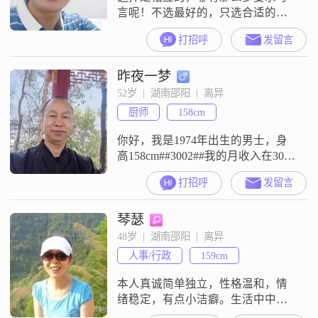
言呢！不选最好的，只选合适的，
柴米油盐酱醋茶居家过日子看着顺
打招呼
发留言
眼舒服开心就好。身体好，钱够
用，一起有话说，相互扶持，相互
昨夜一梦
关心体贴，家庭和睦，子孝孙贤就
是幸福。你诚我真，有缘无缘一切
52岁  |  湖南邵阳  |  离异
随缘吧！诗曰：宝庆城里又春风，
厨师
158cm
难寻知音心万重；年华已随流水
去，半生姻缘谁相逢？
你好，我是1974年出生的男士，身
高158cm##3002##我的月收入在3001
到5000元这个区间，工作地点在邵
打招呼
发留言
阳##3002##我的学历是中专
##3002##我这个人性格比较稳重可
琴瑟
靠，平时也挺幽默风趣的##3002##
在生活上，我是一个家庭为重的
48岁  |  湖南邵阳  |  离异
人，觉得家是很重要的地方
人事/行政
159cm
##3002##我对待人和事的态度是真
诚可靠
本人真诚简单独立，性格温和，情
绪稳定，有点小洁癖。生活中中餐
西餐都可以信手拈来。希望对方性