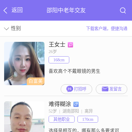
返回
邵阳中老年交友
性别
下载客户端，便捷沟通
王女士
26岁
168cm
喜欢高个不戴眼镜的男生
白富美
打招呼
发留言
难得糊涂
52岁  |  湖南邵阳  |  离异
其他职业
170cm
选择是相互的，哪有那么多要求可