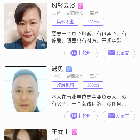
风轻云淡
解人意。我是一个真诚可靠的人，
平时热爱生活，也在认真追求事业
51岁  |  湖南邵阳  |  离异
上的成就。平时的生活里，我喜欢
其他职业
155cm
音乐欣赏，也喜欢美食烹饪，有空
的时候会进行跑步健身。对于感
需要一个真心坦诚，有包容心，有
情，
偏爱，眼里只有对方，开朗幽默，
有责任当担，有经济基础的男士，
打招呼
发留言
只要对方绝对忠诚，我定不离不
弃。非诚勿扰
遇见
52岁  |  湖南邵阳  |  离异
政府机构
166cm
本人在事业单位是主要负责人，没
有房子，一个女孩远嫁，没任何负
担！本人外表还算可以，性格开
打招呼
发留言
朗，热爱生活！
王女士
26岁