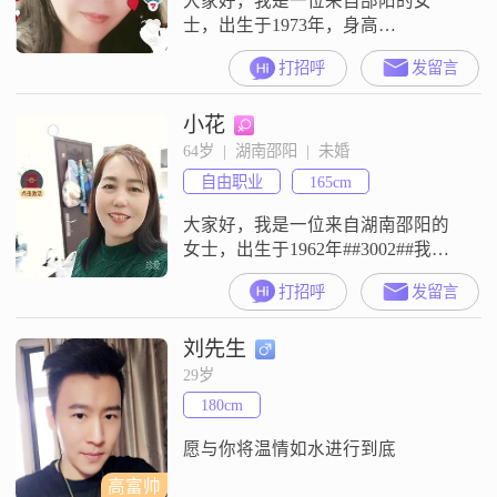
大家好，我是一位来自邵阳的女
士，出生于1973年，身高
160cm##3002##我的收入在3000元以
打招呼
发留言
下，学历是高中及以下##3002##我
性格乐观积极，总是能看到生活中
小花
的美好##3002##我为人直率真诚，
不喜欢拐弯抹角，我觉得这样更能
64岁  |  湖南邵阳  |  未婚
表达出我自己真实的想法##3002##
自由职业
165cm
我有很强的包容心，能理解和接受
别人的不同，所
大家好，我是一位来自湖南邵阳的
女士，出生于1962年##3002##我身
高165厘米，目前月收入在3000元以
打招呼
发留言
下##3002##虽然我的学历是高中及
以下，但我一直保持着学习的热
刘先生
情，努力提升自己的能力和素养
##3002##我性格独立自信，喜欢自
29岁
己做决定并承担责任##3002##在生
180cm
活中，我随和易相处，真诚可靠，
总是愿意倾
愿与你将温情如水进行到底
高富帅