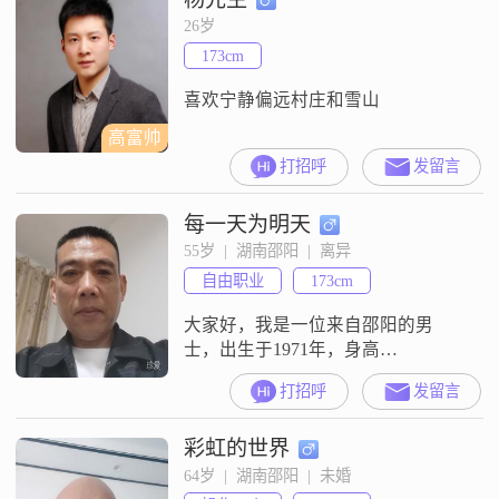
虽然不算富裕，但足够维持基本的
26岁
生活需求，并且我一直在努力工
173cm
作，希望能为未来的家庭付出的更
多##3002##我的学历
喜欢宁静偏远村庄和雪山
高富帅
打招呼
发留言
每一天为明天
55岁  |  湖南邵阳  |  离异
自由职业
173cm
大家好，我是一位来自邵阳的男
士，出生于1971年，身高
173cm##3002##我的月收入在8001到
打招呼
发留言
12000元之间，虽然学历是高中及以
下，但我一直保持着积极向上的生
彩虹的世界
活态度##3002##我性格幽默风趣，
自信果断，外向健谈，总是能给身
64岁  |  湖南邵阳  |  未婚
边的人带来欢乐和正能量##3002##