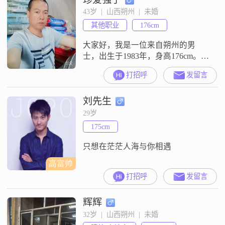
43岁  |  山西朔州  |  未婚
其他职业
176cm
大家好，我是一位来自朔州的男
士，出生于1983年，身高176cm。我
目前的工作收入在每月3001到5000
打招呼
发留言
元之间，拥有大专学历。在性格方
面，我自认为是一个稳重可靠的
刘先生
人，责任感强，对待事情总是认真
负责。在生活中，我注重家庭和朋
29岁
友的感受，喜欢在闲暇时与家人朋
175cm
友共度时光，也喜欢自己静静地阅
读或者户外活动。我对未来的伴侣
只想在茫茫人海与你相遇
没有过
高富帅
打招呼
发留言
辉辉
32岁  |  山西朔州  |  未婚