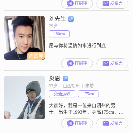
打招呼
发留言
工作月收入在3001到5000元之间
##3002##我性格幽默风趣，总是能
刘先生
给身边的人带来欢笑##3002##在生
活中，我是一个乐观积极的人，无
29岁
论遇到什么困难，都能以积极的态
180cm
度去面对##3002##家庭对我来说非
常重
愿与你将温情如水进行到底
高富帅
打招呼
发留言
炎恩
33岁  |  山西朔州  |  未婚
交通运输
175cm
大家好，我是一位来自朔州的男
士，出生于1993年，身高175cm，目
前月收入在5001到8000元之间
打招呼
发留言
##3002##我拥有大专学历，在工作
中我认真负责，对待生活也是一丝