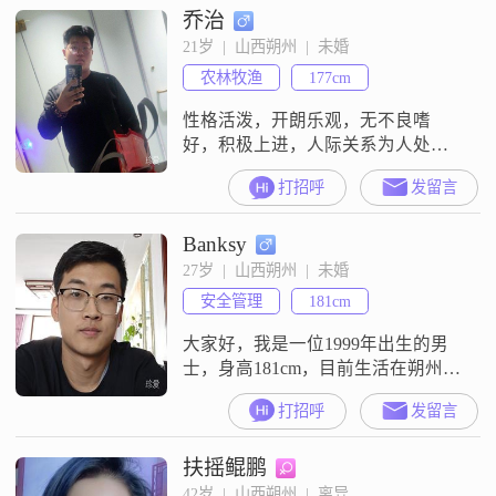
乔治
不苟##3002##我有一个特别的爱
好，那就是登山徒步##3002##我喜
21岁  |  山西朔州  |  未婚
欢挑战自我，喜欢在山顶上俯瞰世
农林牧渔
177cm
界的感觉##3002##我认为，只有不
断挑战自
性格活泼，开朗乐观，无不良嗜
好，积极上进，人际关系为人处世
非常好，希望能找个姐姐谈恋爱
打招呼
发留言
Banksy
27岁  |  山西朔州  |  未婚
安全管理
181cm
大家好，我是一位1999年出生的男
士，身高181cm，目前生活在朔州
##3002##我拥有大学本科学历，在
打招呼
发留言
工作中努力进取，现在的月收入在
8001到12000元之间##3002##我性格
扶摇鲲鹏
稳重可靠，真诚待人，对待感情非
常认真，希望找到一个可以双向奔
42岁  |  山西朔州  |  离异