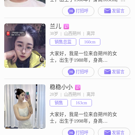
的月收入在8001到12000元之间，目
打招呼
发留言
前从事一份稳定的工作。虽然我的
学历是中专，但我一直在努力提升
兰儿
自己，不断学习新的知识和技能。
我性格稳重可靠，待人真诚，总是
38岁  |  山西朔州  |  离异
以诚相待。在我看来，家庭是最重
销售总监
160cm
要的，我会尽自己最大的努力去维
护和经营家庭，让它成为一个温馨
大家好，我是一位来自朔州的女
和
士，出生于1988年，身高
160cm##3002##我目前的工作收入在
打招呼
发留言
3001到5000元之间，虽然不是很
高，但我觉得稳定最重要##3002##
稳稳小小
我的学历是中专，虽然在学历上不
是特别突出，但我一直在努力提升
28岁  |  山西朔州  |  离异
自己##3002##我性格随和，容易相
销售
163cm
处，不喜欢与人争执##3002##在生
活中，我比较
大家好，我是一位来自朔州的女
士，出生于1998年，身高
163cm##3002##我的月收入在5001到
打招呼
发留言
8000元之间，目前从事着一份稳定