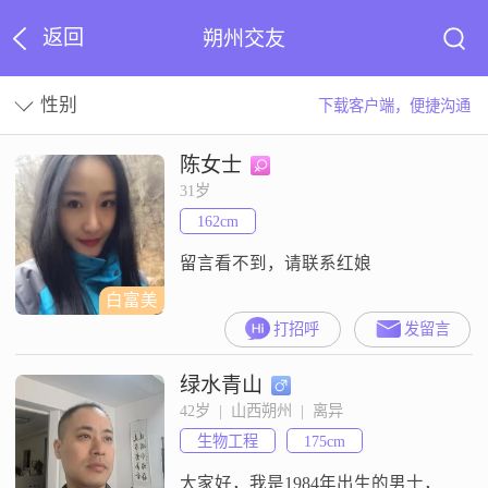
返回
朔州交友
性别
下载客户端，便捷沟通
陈女士
31岁
162cm
留言看不到，请联系红娘
白富美
打招呼
发留言
绿水青山
42岁  |  山西朔州  |  离异
生物工程
175cm
大家好，我是1984年出生的男士，