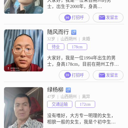
大家好，我是一位来自朔州的男
士，出生于2000年，身高
175cm##3002##我的月收入在3001到
打招呼
发留言
5000元之间，目前从事一份稳定的
工作##3002##虽然我的学历是高中
随风而行
及以下，但我相信一个人的品格和
能力比学历更重要##3002##我性格
32岁  |  山西朔州  |  未婚
比较内敛，属于慢热型的人
待业
178cm
##3002##在与人相处时，我更注重
真诚与务实，不太
大家好，我是一位1994年出生的男
士，身高178cm，目前在朔州工作
##3002##我的月收入在5001到8000
打招呼
发留言
元之间，学历是大专##3002##我性
格稳重可靠，幽默风趣，自信果
绿杨柳
断，耐心包容，随和易相处
##3002##我相信真诚是人与人之间
47岁  |  山西朔州  |  离异
最重要的桥梁，所以我总是真诚待
交通运输
172cm
人，也希望找到一个同样真诚的伴
侣##3002##
没有嗜好，大方专一明理的女生，
相貌一般的女生，我是个初中生，