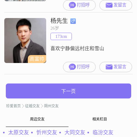
想找个学历互补的，有一个小男孩
打招呼
发留言
14岁和奶奶一起生活，我可以去女
方那里生活，女方也可以来男方这
杨先生
里生活，每天工作的时间比较紧
张，可以预约在平台上相见。
26岁
173cm
喜欢宁静偏远村庄和雪山
高富帅
打招呼
发留言
下一页
珍爱首页
征婚交友
朔州交友
周边交友
相关栏目
太原交友
忻州交友
大同交友
临汾交友