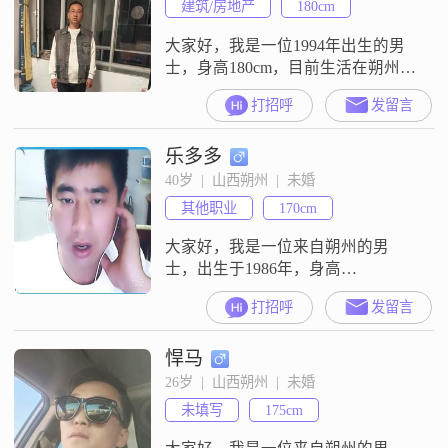
建筑/房地产
180cm
大家好，我是一位1994年出生的男
士，身高180cm，目前生活在朔州
##3002##我拥有大学本科学历，现
打招呼
发留言
在的工作月收入在3001到5000元之
间##3002##我性格真诚可靠，非常
乐多多
重视信任，在感情中我坚信只有双
向奔赴才能走得长远##3002##平时
40岁  |  山西朔州  |  未婚
我喜欢玩电子游戏，这是我放松的
其他职业
170cm
方式之一##3002##我对生活的态度
比
大家好，我是一位来自朔州的男
士，出生于1986年，身高
170cm##3002##我的月收入在3001到
打招呼
发留言
5000元之间，目前从事一些稳定的
工作##3002##虽然我的学历是高中
悍马
及以下，但我一直保持着学习的热
情，努力提升自己##3002##性格方
26岁  |  山西朔州  |  未婚
面，我比较耐心包容，不容易与人
未填写
175cm
计较##3002##我喜欢直率坦诚地表
达自己的想