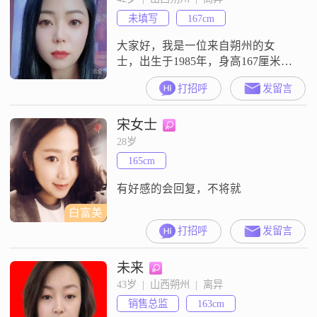
赴的伴侣##3002##平时我有玩电子
未填写
167cm
游戏的爱好，这让我在忙碌的工作
之余能够
大家好，我是一位来自朔州的女
士，出生于1985年，身高167厘米
##3002##我在当地有着稳定的工
打招呼
发留言
作，月收入介于3001到5000元之间
##3002##我拥有大专学历，在工作
宋女士
中我一直保持着认真负责的态度
##3002##我性格细腻敏感，这让我
28岁
能够很好地理解和关心他人的感受
165cm
##3002##在生活中，我始终坚持真
诚可靠的原
有好感的会回复，不将就
白富美
打招呼
发留言
未来
43岁  |  山西朔州  |  离异
销售总监
163cm