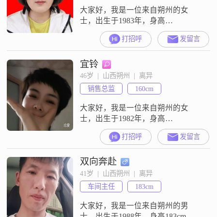
大家好，我是一位来自朔州的女
士，出生于1983年，身高
163cm##3002##我在工作中努力追求
打招呼
发留言
事业成就，目前月收入在5001到
8000元之间##3002##我拥有大专学
宜铃
历，在工作中积累了不少经验
##3002##我性格独立自信，非常注
46岁  |  山西朔州  |  离异
重安全感##3002##在我看来，信任
销售总监
160cm
和包容是人际关系的基石，互相尊
重是我们相处的重
大家好，我是一位来自朔州的女
士，出生于1982年，身高
160cm##3002##我的月收入在3001到
打招呼
发留言
5000元之间，目前从事一份稳定的
工作##3002##虽然我的学历是中
双向奔赴
专，但我一直保持着学习的热情，
努力提升自己的能力和素质
41岁  |  山西朔州  |  离异
##3002##我性格上比较善解人意，
车间主任
183cm
能够理解和体谅他人的感受
##3002##在生活中，我独立
大家好，我是一位来自朔州的男
士，出生于1988年，身高183cm。我