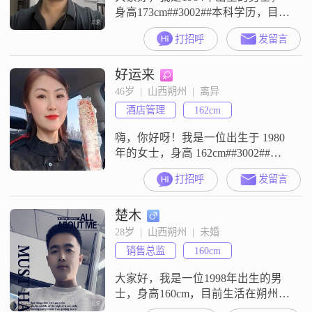
身高173cm##3002##本科学历，目前
定居在山西朔州，月收入在50000元
打招呼
发留言
以上##3002##我的性格稳重可靠，
平时也比较幽默风趣，做事自信果
好运来
断，随和易相处##3002##在生活
中，我追求事业上的成功，同时也
46岁  |  山西朔州  |  离异
非常注重健康养生##3002##我一直
酒店管理
162cm
把家庭看得比较重，闲暇时也喜欢
去美
嗨，你好呀！我是一位出生于 1980
年的女士，身高 162cm##3002##我
在朔州工作，收入一个月在 3000 元
打招呼
发留言
以下##3002##学历是高中及以下
##3002##我觉得自己是个挺善解人
楚木
意的人，能理解和体谅他人的想法
和感受##3002##在生活中，我很独
28岁  |  山西朔州  |  未婚
立自信，遇到问题会努力想办法解
销售总监
160cm
决，不会轻易依赖别人##30
大家好，我是一位1998年出生的男
士，身高160cm，目前生活在朔州
##3002##我拥有大专学历，现在的