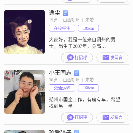
的工作##3002##虽然我的学历是高
逸尘
中及以下，但我一直保持着学习的
热情，努力提升自己##3002##我性
19岁  |  山西朔州  |  未婚
格温柔体贴，热爱生活，喜欢享受
在校学生
185cm
当下的每一刻##3002##我非常注重
健康管理，
大家好，我是一位来自朔州的男
士，出生于2007年，身高
185cm##3002##目前，我的月收入在
打招呼
发留言
3001-5000元之间，虽然不算特别
高，但我一直在努力提升自己的工
小王同志
作能力，追求事业上的成功
##3002##我性格稳重可靠，外向健
30岁  |  山西朔州  |  未婚
谈，善于与人沟通##3002##在生活
交通运输
168cm
中，我非常重视家庭，认为家庭是
生活的重心##3002#
朔州市国企工作，有房有车，希望
找到另一半
打招呼
发留言
珍爱强子