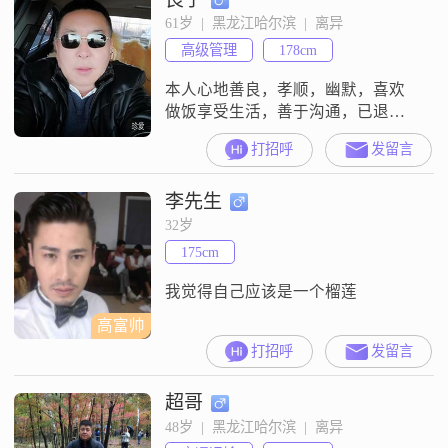
61岁  |  黑龙江哈尔滨  |  离异
高级管理
178cm
本人心地善良，孝顺，幽默，喜欢
做饭享受生活，善于沟通，已退休
没有任何负担。欲寻找一位，己退
打招呼
发留言
休，会开车，喜欢旅游，愿去南方
过冬的女士。
李先生
32岁
175cm
我觉得自己应该是一个榴莲
高富帅
打招呼
发留言
超哥
48岁  |  黑龙江哈尔滨  |  离异