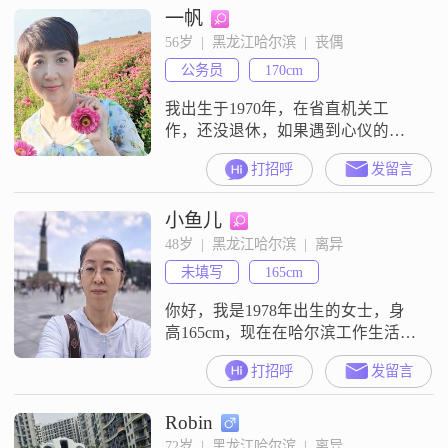
一帆
有耐心也包容，责任感强，随和容
易相处，也觉得两个人相处相互尊
56岁  |  黑龙江哈尔滨  |  丧偶
重很重要##3002##生活里我会平衡
公务员
170cm
工作与生活，空闲的时候喜欢登山
徒步，也爱做菜烹
我出生于1970年，在省直机关工
作，还没退休，如果遇到心仪的
他，也可以选择退休去过向往的生
打招呼
发留言
活。我希望找一个喜欢做饭，做饭
好吃的男人，然后我负责搞卫生，
小鱼儿
因为我是个爱干净的人。我不是个
物质女人，你有多少钱我不惦记，
48岁  |  黑龙江哈尔滨  |  离异
我的工资足够我生活。男人都希望
未填写
165cm
找一个温柔的女人，但温柔的女人
是靠男人滋养出来的，你有足够的
你好，我是1978年出生的女士，身
担当，对女人有足够的
高165cm，现在在哈尔滨工作生活
##3002##我的学历是大专，目前的
打招呼
发留言
月收入在3001到5000元之间
##3002##我是一个安静内敛的人，
Robin
平时不怎么爱热闹，更喜欢安安静
静地待着##3002##我比较注重健康
72岁  |  黑龙江哈尔滨  |  离异