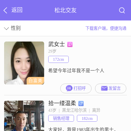
返回
松北交友
性别
下载客户端，便捷沟通
武女士
29岁
172cm
希望今年过年我不是一个人
白富美
打招呼
发留言
拾一缕温柔
43岁  |  黑龙江哈尔滨  |  离异
销售经理
182cm
大家好，我是1983年出生的男士，