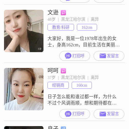
作##3002##我性格随和，容易相
文逊
处，待人真诚可靠，相信这些品质
在人际交往中非常重要##3002##我
48岁  |  黑龙江哈尔滨  |  离异
非常注重事业的发展，追求个人成
教育/科研
162cm
就，希望能在职场上不断进步##300
大家好，我是一位1978年出生的女
士，身高162cm，目前生活在美丽的
哈尔滨##3002##我拥有大学本科学
打招呼
发留言
历，在工作中努力进取，月收入在
12001到20000元之间##3002##我性
呵呵
格开朗，总是爱笑，善于理解他人
的感受，富有同理心##3002##在生
37岁  |  黑龙江哈尔滨  |  离异
活中，我追求精致与品质，喜欢简
经销商
160cm
单而幸福的生活方式##3002##我
日子怎么能和谁过都一样，为什么
不过个风调雨顺，想和期待都在一
个瞬间，为什么不越来越好…
打招呼
发留言
良子