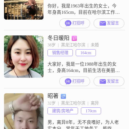
你好，我是1963年出生的女士，今
年身高165cm，目前在哈尔滨工作生
活##3002##我的学历是大专，月收
打招呼
发留言
入在3001到5000元之间##3002##在
性格上，我是一个善解人意的人，
冬日暖阳
平时也比较独立自信##3002##我真
心热爱生活，也希望把日子过得真
38岁  |  黑龙江哈尔滨  |  未婚
诚可靠##3002##平时我比较喜欢精
销售经理
164cm
致生活，也觉得两个人相处最重要
大家好，我是一位1988年出生的女
士，身高164cm，目前生活在美丽的
哈尔滨。我拥有大学本科学历，在
打招呼
发留言
工作中勤奋努力，月收入在8001到
12000元之间。我性格随和，容易相
昭著
处，总是希望能给周围的人带来快
乐和舒适的感觉。我认为自己最大
32岁  |  黑龙江哈尔滨  |  离异
的特点是善解人意，能够理解他人
建筑/房地产
170cm
的想法和感受。在生活中，我注重
细节，善于倾听，总是愿意给予别
男，离异8年，无不良嗜好，为人老
实本分，常年干工地务工，能吃苦