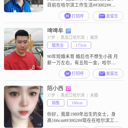
目前在哈尔滨工作生活##3002##我
的身高是182cm，学历是大专
打招呼
发留言
##3002##关于收入情况，我目前的
月收入在8001到12000元这个区间
啤啤牟
##3002##在性格特征方面，我是一
个稳重可靠的人##3002##对于感
37岁  |  黑龙江哈尔滨  |  离异
情，我比较看重双向奔赴，认为感
服务业
173cm
情需要两个人共同朝着同一个方向
努力，互
90年短婚未育 婚后也不想生小孩 月
薪一万左右，有五险一金，哈尔滨
松浦观江国际这面的贷款房，我车
打招呼
发留言
刚卖 想找个有车的女朋友
##d83d####de04##
陌小西
37岁  |  黑龙江哈尔滨  |  未婚
销售
166cm
你好，我是1989年出生的女士，身
高166cm##3002##现在在哈尔滨工作
生活##3002##我的学历是高中及以