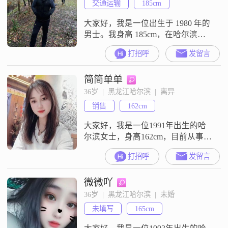
交通运输
185cm
大家好，我是一位出生于 1980 年的
男士。我身高 185cm，在哈尔滨工
作，学历是大专。我的月收入在
打招呼
发留言
5001 - 8000 元这个范围。我觉得自
己最大的特点就是稳重可靠，做事
简简单单
情会深思熟虑，让人放心。同时
呢，我也比较幽默风趣，能给身边
36岁  |  黑龙江哈尔滨  |  离异
的人带来快乐和轻松的氛围。在生
销售
162cm
活中，我成熟稳重，能够理性地处
理各种问题。对于感情，我
大家好，我是一位1991年出生的哈
尔滨女士，身高162cm，目前从事着
一份让我感到满足的工作，月收入
打招呼
发留言
在5001到8000元之间。虽然我的学
历是中专，但我一直保持着学习的
微微吖
热情，努力提升自己。我性格温柔
体贴，善解人意，总是愿意倾听他
36岁  |  黑龙江哈尔滨  |  未婚
人的心声，给予他们关怀和支持。
未填写
165cm
我开朗爱笑，独立自信，面对生活
的挑战总能保持乐观积极的态度。