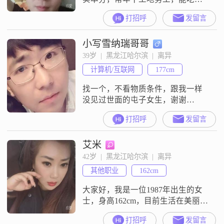
挣钱，顾家专一##3002##长相普
打招呼
发留言
通，头发偏少，不玩套路，真心找
同城离异女士踏实过日子，奔结婚
小写雪纳瑞哥哥
相处，非诚勿扰##3002##
39岁  |  黑龙江哈尔滨  |  离异
计算机/互联网
177cm
找一个，不看物质条件，跟我一样
没见过世面的屯子女生，谢谢
##d83d####de4f##
打招呼
发留言
艾米
42岁  |  黑龙江哈尔滨  |  离异
其他职业
162cm
大家好，我是一位1987年出生的女
士，身高162cm，目前生活在美丽的
哈尔滨##3002##我的月收入在12001
打招呼
发留言
到20000元之间，拥有一份稳定的工