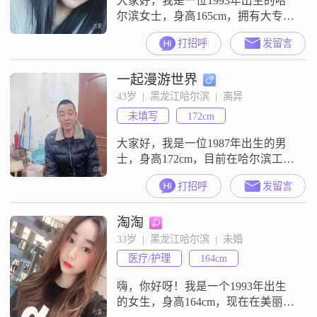
大家好，我是一位1993年出生的哈
我
尔滨女士，身高165cm，拥有大专学
历##3002##我性格开朗，总是爱
打招呼
发留言
笑，这让我的生活充满了阳光
##3002##我为人随和，容易相处，
一起漫游世界
不喜欢与人计较，相信和谐的人际
关系是生活中重要的一部分
43岁  |  黑龙江哈尔滨  |  离异
##3002##我独立而自信，有自己的
未填写
172cm
想法和生活方式##3002##我认为，
女性应该有自己的事业
大家好，我是一位1987年出生的男
士，身高172cm，目前在哈尔滨工作
##3002##我的月收入在5001到8000
打招呼
发留言
元之间，虽然学历是高中及以下，
但我一直保持着积极向上的生活态
淘淘
度##3002##我性格外向，喜欢与人
交流，健谈是我的一大特点
33岁  |  黑龙江哈尔滨  |  未婚
##3002##我觉得与人沟通不仅能增
医疗/护理
164cm
进了解，还能带来很多乐趣
##3002##我是
嗨，你好呀！我是一个1993年出生
的女生，身高164cm，现在在美丽的