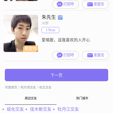
哈尔滨工作##3002##我的学历是大
打招呼
发留言
学本科，目前月收入在5001到8000
元之间##3002##我觉得自己最大的
朱先生
特点是富有同理心，能够理解和感
受别人的情绪和需求##3002##我对
30岁
待人和事都非常真诚，相信真诚是
170cm
建立任何良好关系的基础##3002##
爱唱歌，逗我喜欢的人开心
高富帅
打招呼
发留言
下一页
珍爱首页
哈尔滨交友
松北交友
周边交友
热门城市
绥化交友
佳木斯交友
牡丹江交友