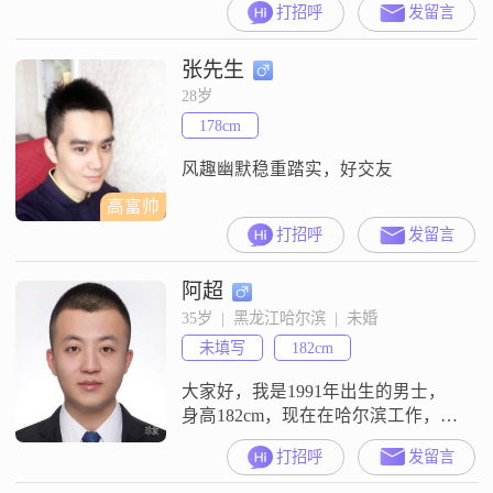
打招呼
发留言
下，目前的月收入在3000元以下
##3002##关于我的性格，我是一个
张先生
温柔体贴的人，平时对待身边的人
会比较细心##3002##同时我也比较
28岁
独立自信，有自己的想法，能够独
178cm
立处理生活中的事情##3002##在
风趣幽默稳重踏实，好交友
高富帅
打招呼
发留言
阿超
35岁  |  黑龙江哈尔滨  |  未婚
未填写
182cm
大家好，我是1991年出生的男士，
身高182cm，现在在哈尔滨工作，学
历是大专，月收入在5001到8000元
打招呼
发留言
之间##3002##我这个人性格比较稳
重可靠，平时是乐观积极的状态，