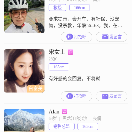
管理，也会好好照顾自己的身体
教授
166cm
##3002##我热爱生活，觉得日子平
平淡淡才是
要求提示，会开车，有社保，没宠
物，没宗教，年龄56--63。我，在深
圳高校工作（已退休，1955年出
打招呼
发留言
生），性格开朗,乐观向上,风趣幽
默、体贴入微。爱好旅游、摄影、
宋女士
诗词，喜爱运动，像游泳、骑行还
有其他，身材匀称，身体健康，是
28岁
我现在的状态。我，理工男，祖籍
165cm
江苏，天津出生，哈尔滨长大哈工
大毕业留校，深圳高校退休。退休
有好感的会回复，不将就
后常住惠
白富美
打招呼
发留言
Alan
63岁  |  黑龙江哈尔滨  |  丧偶
销售总监
165cm