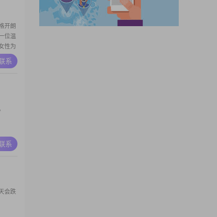
格开朗
一位温
女性为
，快快
A联系
龄比公
。
A联系
天会跌