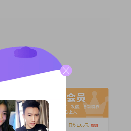
71
进取，目
我拥有大
的态
A联系
默风趣，
快乐和
12个月
日均1.06元
生于