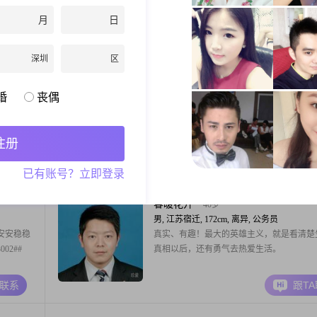
20000
1968年，身高160cm。我拥有大学本科学历
月
日
直保持着
家不错的单位工作，每个月的收入大概在800
和上级的
12000元之间。我觉得自己是个挺温柔体贴
A联系
跟T
与人沟通
很善解人意，也很富有同理心。在生活中，
深圳
区
的氛围。
愿意去倾听他人的想法和感受，尽我所能去
够迅
人解决问题。和我相处起来，你应该会感到
Beatrice
41岁
婚
丧偶
女, 江苏宿迁, 165cm, 未婚, 公务员
心寻缘。
大家好，我是一位出生于1985年的女士，身
165cm，目前居住在宿迁##3002##我拥有
注册
学历，在一家不错的公司工作，月收入在800
12000元之间##3002##我性格温柔体贴，富
A联系
跟T
已有账号？立即登录
心，总是能站在别人的角度考虑问题##3002
来说，家庭是最重要的，我愿意为家庭付出
##3002##我真诚可
春暖花开
40岁
男, 江苏宿迁, 172cm, 离异, 公务员
安安稳稳
真实、有趣！最大的英雄主义，就是看清楚
02##
真相以后，还有勇气去热爱生活。
A联系
跟T