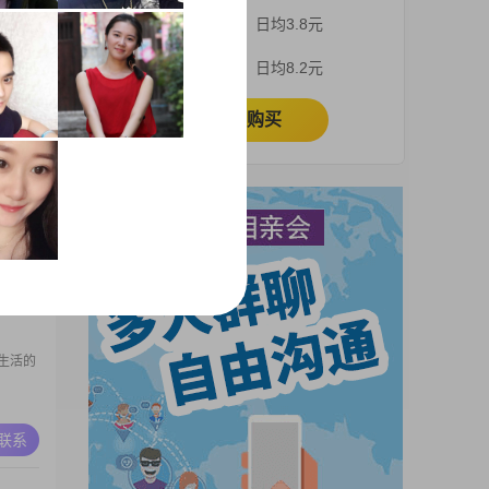
，在一
3个月
日均3.8元
1到
的人，
A联系
1个月
日均8.2元
我总是
帮助别
立即购买
很舒服
高
大学本科
1到
有同理
A联系
##对我
一切
生活的
A联系