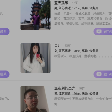
蓝天孤雁
57岁
男, 江苏宿迁, 177cm, 离异, 公务员
容。
我是一个温和、善良又浪漫、风趣的人，性
随和，喜欢运动、文艺、旅游和美食，想找
柔善良、通情达理、成熟稳重、踏踏实实的
伴，把余生相互托付，互敬互爱、相濡以沫
A联系
跟T
乐乐安享之后的人生旅程！注：本人实际年
布的身份证要大一些，但是照片是近期的。
灵儿
35岁
女, 江苏宿迁, 170cm, 离异, 公务员
相濡以沫，相互扶持，携手到老。。。。。
A联系
跟T
温布利的圣光
40岁
男, 江苏宿迁, 176cm, 未婚, 公务员
现在的，
原谅我这一生不羁放纵爱自由，也会怕有一
倒