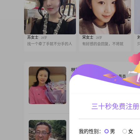
苏女士
宋女士
28岁
28岁
找一个牵了手就不分手的人
有好感的会回复，不将就
林熙
52岁
女, 江苏宿迁, 167cm, 离异, 公务员
1996年大学本科毕业，在职正科实职享受
遇，市直机关公务员，净身高1米67，体重
斤，独生女儿985硕士研究生即将毕业，
向选调公务员，今年7月份毕业即入职，
三十秒免费注册
跟T
赴，接受异地。另一半，体制内有稳定收
高1米73以上，外形俊朗，品行端正，性
胸怀，边界感清晰，有健康理念。
檀木
55岁
男, 江苏宿迁, 173cm, 丧偶, 公务员
我的性别：
男
女
大家好，我是一位来自江苏宿迁的男士，