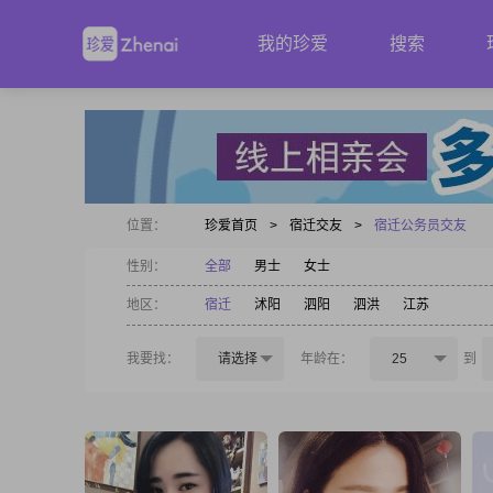
我的珍爱
搜索
位置：
珍爱首页
>
宿迁交友
>
宿迁公务员交友
性别：
全部
男士
女士
地区：
宿迁
沭阳
泗阳
泗洪
江苏
我要找：
请选择
年龄在：
25
到