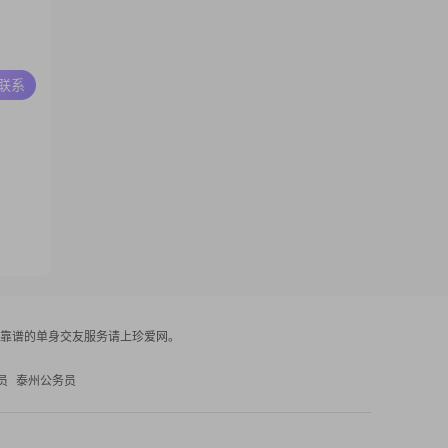
A联系
靠谱的单身交友服务请上珍爱网。
员
泰州公务员