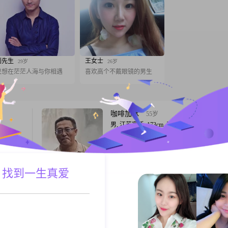
刘先生
王女士
29岁
26岁
只想在茫茫人海与你相遇
喜欢高个不戴眼镜的男生
咖啡加冰
55岁
男, 江苏宿迁, 173cm, 丧偶, 公务员
副处待
大家好，我是一位来自宿迁的男士，出生于19
63公
年，身高173cm##3002##我在工作中努力
已考入定
前月收入在12001到20000元之间##3002##
可以奔
专学历，在生活中，我始终保持着稳重可靠
 找到一生真爱
A联系
跟T
入，净身
度，对待事物认真负责##3002##我性格幽
格沉稳有
善于与人沟通交流，总是能给身边的人带来
轻松的氛围##30
悠然见南山
58岁
女, 江苏宿迁, 160cm, 离异, 公务员
出生于
嗨，你好呀！我是一位来自宿迁的女士，出