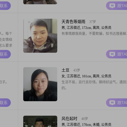
A联系
跟T
天青色等烟雨
37岁
男, 江苏宿迁, 172cm, 离异, 公务员
人。每个
有事情跟我商量，不要欺骗，知书达理善解
处女情结
这么要求
A联系
跟T
土豆
43岁
女, 江苏宿迁, 161cm, 离异, 公务员
日子。
生活不易，且行且珍惜。期待好运气，遇到
的。
A联系
跟T
风在起时
40岁
男, 江苏宿迁, 176cm, 未婚, 公务员