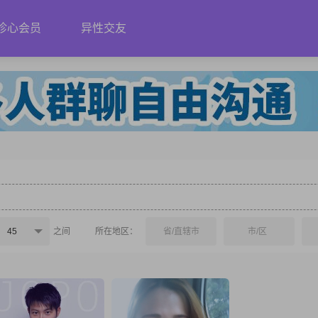
珍心会员
异性交友
45
之间
所在地区：
省/直辖市
市/区