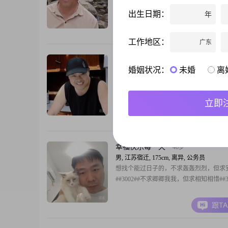
1971年，身高173cm，目前月收入在12001到
出生日期：
年
元之间。我拥有大专学历，在工作中我一
稳重可靠的态度，认真负责，得到了同事
跟T
认可。在生活中，我性格幽默风趣，善于
工作地区：
广东
交流，总是能给身边的人带来欢乐和轻松
同时，我也非常自信果断，遇到问题时能
谁与我共创
45岁
婚姻状况：
未婚
离
男, 江苏宿迁, 176cm, 离异, 公务员
择一城终老，觅一人白首…茫茫人海，诚
我明牌，你随意
立即
跟T
幸福快乐每一天
46岁
男, 江苏宿迁, 175cm, 离异, 公务员
想找个能过日子的，不求轰轰烈烈，但求
##3002##不求卿卿我我，但求相知相惜##30
跟T