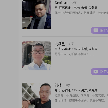
DearLian
32岁
男, 江苏宿迁, 175cm, 未婚, 公务员
找一个结伴同行的人，相互鼓励，彼此包
跟T
北极星
33岁
男, 江苏宿迁, 170cm, 未婚, 公务员
愿得一人，心白首不相离！........
跟T
刘林
50岁
男, 江苏宿迁, 172cm, 离异, 公务员
过去的，不再遗憾，未来的，不需忧虑，
加倍珍惜，愿往事不回头，余生不将就，