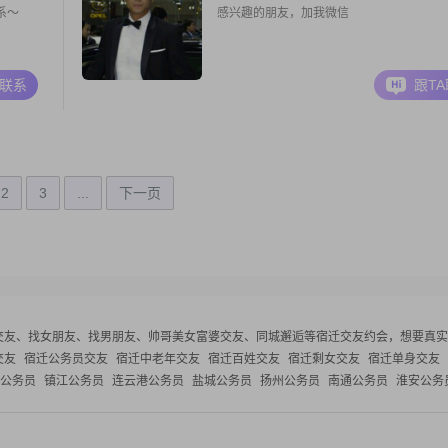
系～
感兴趣的朋友，加我微信
A联系
跟T
2
3
...
下一页
交友、找女朋友、找男朋友、帅哥美女富婆交友、同城邂逅等
宿迁交友约会，想要真实
交友
宿迁公务员交友
宿迁中老年交友
宿迁百姓交友
宿迁剩女交友
宿迁单身交友
公务员
镇江公务员
连云港公务员
盐城公务员
扬州公务员
南通公务员
淮安公务