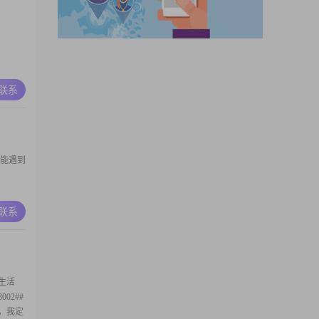
工作收
A联系
望能遇到
A联系
生活
02##
我，我定