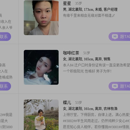
6．律己
岛、舟山、南通、珠海等，考虑到襄阳本地
星星
35岁
入相对
男, 湖北襄阳, 173cm, 未婚, 客户经理
高
有缘千里来相会无缘对面不相逢🌌
月收入在
人亲人爷
在襄阳市
A联系
跟T
较窄，一
里。善良
慢慢的才
咖啡红茶
51岁
女, 湖北襄阳, 165cm, 离异, 销售
身高
本人84 迁户口时身份证有误一直没更改希
收入在
一个积极阳光 性格好 男子为伴！
我性格成熟
的态度让
A联系
跟T
心。我非
让自己和
影，喜欢
蝶儿
53岁
女, 湖北襄阳, 161cm, 离异, 农林牧渔
2##我是
上得厅堂，下得厨房，自律上进，满心热爱
历是大
##3002##半生风雨走过，仍怀纯粹少女心##30
到5000
愿觅知心良人相伴，若你懂我##3001##惜