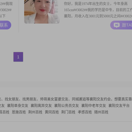
2##我现
你好，我是1974年出生的女士，今年身高
002##
165cm##3002##我的学历是中专，目前的
以下
襄阳，月收入在3001元到5000元之间##3002
乐于分享经
性格比较温柔体贴，平时也比较善解人意##30
A联系
跟T
002##
生活中我是一个开朗爱笑的人，心态比较积
做到互相
爱生活##3002##我给自己写这段介绍，就
里真诚地认识一位
1
友、找女朋友、找男朋友、帅哥美女富婆交友、同城邂逅等
襄阳交友约会，想要真实靠
交友
襄阳单身交友
襄阳离异交友
襄阳公务员交友
襄阳中老年交友
襄阳交友平台
昌百姓
恩施百姓
荆州百姓
黄冈百姓
荆门百姓
孝感百姓
随州百姓