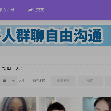
珍心会员
异性交友
老河口
湖北
45
之间
所在地区：
省/直辖市
市/区