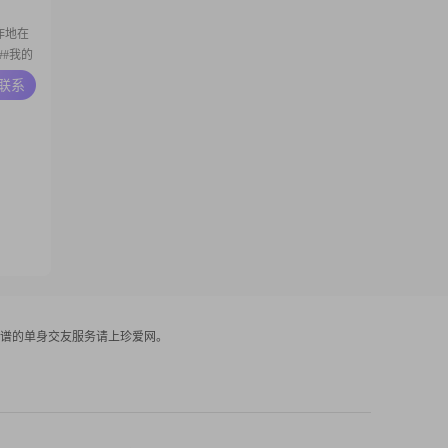
工作地在
##我的
02##
A联系
极，热
是想在这
谱的单身交友服务请上珍爱网。