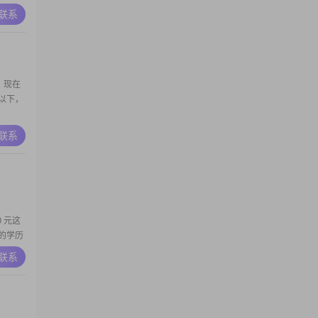
A联系
，现在
及以下，
，性格外
A联系
靠
注意平衡
00 元这
我的学历
树的男
A联系
尔喝点小