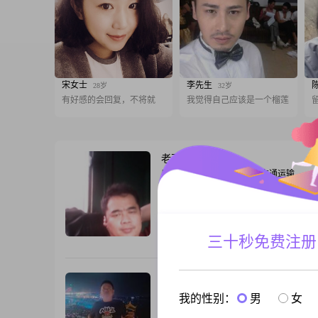
宋女士
李先生
28岁
32岁
有好感的会回复，不将就
我觉得自己应该是一个榴莲
老百姓
54岁
男, 湖北襄阳, 175cm, 离异, 交通运输
我是个不善表达的一个人但有爱心，朴实
对方，找善良朴实有爱心的女人
三十秒免费注册
跟T
知心
47岁
男, 湖北襄阳, 170cm, 离异, 服务业
我的性别：
男
女
本人已开通会员，实际年龄属马，身份证