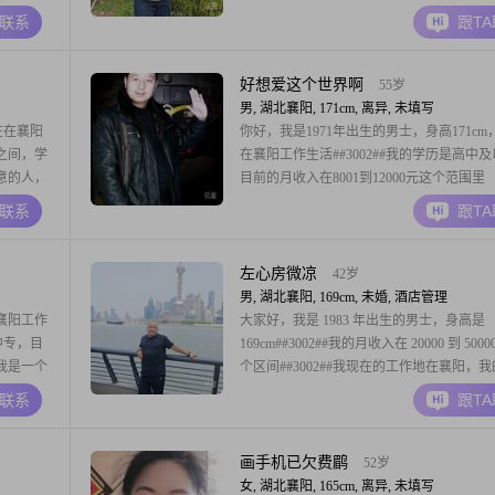
和，平时很
是你往后岁月里温柔的惊喜##3002##
A联系
跟T
是热爱生
平时我喜欢
好想爱这个世界啊
55岁
男, 湖北襄阳, 171cm, 离异, 未填写
在在襄阳
你好，我是1971年出生的男士，身高171cm
元之间，学
在襄阳工作生活##3002##我的学历是高中
人意的人，
目前的月收入在8001到12000元这个范围里
2##性格
##3002##大家平时对我的评价是稳重可靠
A联系
跟T
生活，觉
向健谈，平时随和易相处，做人做事真诚可
滋有味
##3002##平时我比较注重健康养生，也会
工作与生活##3002##
左心房微凉
42岁
男, 湖北襄阳, 169cm, 未婚, 酒店管理
襄阳工作
大家好，我是 1983 年出生的男士，身高是
是中专，目
169cm##3002##我的月收入在 20000 到 500
#我是一个
个区间##3002##我现在的工作地在襄阳，
行动，不
是中专##3002##我是一位在事业上有所建
A联系
跟T
是非常重要
士，拥有稳定的收入和不断追求进步的心态
位置
##3002##生活中，我不抽烟，不打牌，偶
酒，热爱烹
画手机已欠费鹛
52岁
女, 湖北襄阳, 165cm, 离异, 未填写