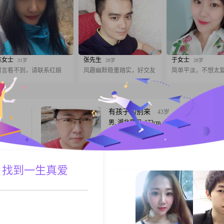
陈女士
张先生
于女士
31岁
28岁
28岁
留言看不到，请联系红娘
风趣幽默稳重踏实，好交友
简单平淡，不想太
有孩子的别来
43岁
男, 湖北襄阳, 172cm, 未婚, 建筑/房地产
稳重尊重
不管谁到这个年纪还没结婚，总有些“顽疾”
以改变的原因，不管正确客观与否，咱也学
们搞个“深刻解剖自己”，分析一下我自己是
事：第一，外表一般。嘴不歪，眼不斜。不
 找到一生真爱
A联系
跟T
也没有丑到影响城市环境。 身高一般，玉
我没什么关系。 以上两点没招，身高跟长
给的。让我去做什么手术啥的，咱不敢冒那
浪淘沙
32岁
男, 湖北襄阳, 170cm, 未婚, 未填写
小一岁。
你好，我是1994年出生的男生，今年30岁