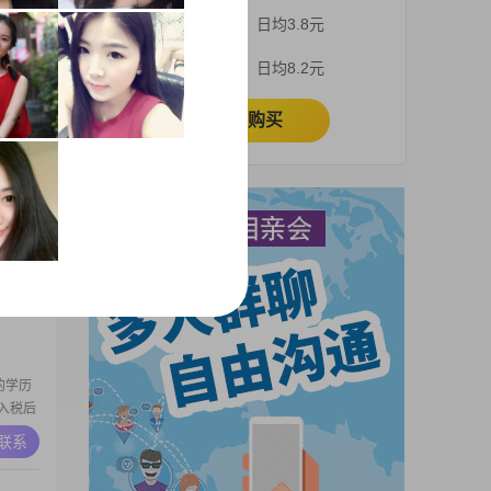
的工作
3个月
日均3.8元
区间。关
是稳重
A联系
1个月
日均8.2元
诚可
对我有
立即购买
段
生于
在一家
元之间。
热爱生
A联系
体贴、
于倾听
处，
的学历
入税后
生活方
A联系
处理工
汉、青