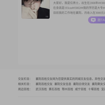
大家好，我是位男士，出生在2008年##300
在身高是193cm##3002##我的学历是大专##3
目前我的工作地在襄阳，月收入在3000元
##3002##我的性格是随和易相处，平时
跟T
验##3002##平时我有玩电子游戏这个爱好##3
我希望在相处中能真诚相待，两个人可以
交友栏目：
襄阳百姓交友网
为您提供真实的同城交友信息，异性交
相关栏目：
襄阳百姓交友
襄阳交友信息
襄阳白领交友
襄阳剩女
周边百姓：
武汉百姓
黄石百姓
鄂州百姓
咸宁百姓
十堰百姓
宜