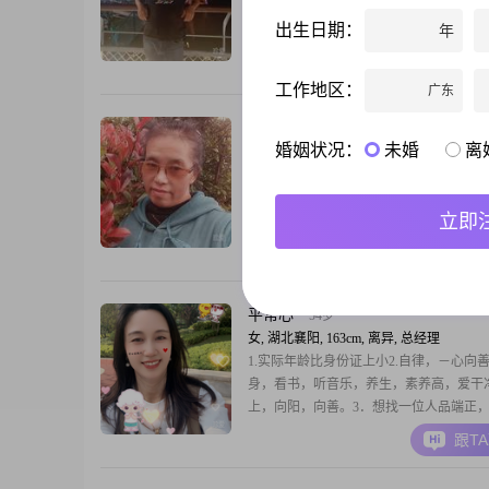
离异单身，现襄阳樊城区开餐饮店，有一
出生日期：
年
一代步车。余生不长，希望能遇到对的人
共苦、一起欢笑的伴侣共度余生...！
跟T
工作地区：
广东
芙蓉花语
56岁
婚姻状况：
未婚
离
女, 湖北襄阳, 160cm, 离异, 未填写
大家好，我是一位来自湖北襄阳的女士，
1970年，身高160cm。目前我的月收入在300
立即
元之间，学历是高中及以下。在生活中，
温柔体贴、善解人意的人，总是愿意倾听
跟T
声，给予他们关怀和支持。我性格开朗爱
自信，面对生活中的挑战，我总能保持乐
态度，努力去克服困难。我也是一个细腻
平常心
54岁
女, 湖北襄阳, 163cm, 离异, 总经理
1.实际年龄比身份证上小2.自律，－心向
身，看书，听音乐，养生，素养高，爱干
上，向阳，向善。3．想找一位人品端正
舒服，能聊得来，没有恶习，身体健康，
跟T
4．前半生靠自己拼搏，希望后半生遇上
己没有负担，好好享受余生，5．始于颜