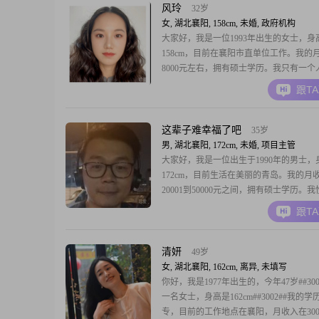
才华，合于性格，久于善良，忠于人品，
风玲
32岁
守信、自立自
女, 湖北襄阳, 158cm, 未婚, 政府机构
大家好，我是一位1993年出生的女士，身
158cm，目前在襄阳市直单位工作。我的
8000元左右，拥有硕士学历。我只有一个
爷，有退休金，两人相依为命。山西人，
跟T
疾病预防控制中心工作，有编。生活圈比
直没有遇到合适的人。安静，经常浸在书
而又软弱，常被人欺负。慢热，要慢慢的
这辈子难幸福了吧
35岁
能走进
男, 湖北襄阳, 172cm, 未婚, 项目主管
大家好，我是一位出生于1990年的男士，
172cm，目前生活在美丽的青岛。我的月
20001到50000元之间，拥有硕士学历。
稳重，对待事物总是耐心包容，乐观积极
跟T
我在面对生活中的各种挑战时总能保持信
常真诚可靠，懂得如何平衡工作与生活，
身边的人都能感到舒适和愉悦。我热爱电
清妍
49岁
女, 湖北襄阳, 162cm, 离异, 未填写
你好，我是1977年出生的，今年47岁##300
一名女士，身高是162cm##3002##我的学
专，目前的工作地点在襄阳，月收入在3001