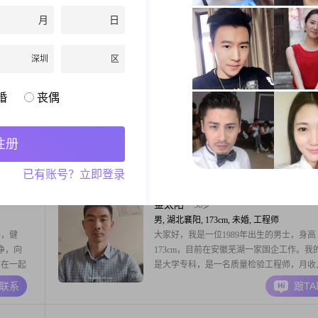
套住房，
高是170cm。我的学历是大学本科。我现在
月
日
，能同甘
地点在襄阳，月收入在5001到8000元这个
于我个人的性格特征，身边的人对我的评价
A联系
跟T
可靠，平时做事比较成熟稳重，待人处事真
深圳
区
靠。我希望通过这些简单的介绍，能让大家
一个基本的了解。我来到这里是为了寻找一
傲骨小女子
41岁
婚
丧偶
女, 湖北襄阳, 168cm, 离异, 金融
出生于
大家好，我是一位来自湖北襄阳的女士，出
1-5000
1985年，身高168厘米。我拥有大专学历，
注册
我是一个
不错的公司工作，月收入在12001到20000
他人的心
我对自己的生活态度非常积极，始终保持着
A联系
跟T
已有账号？立即登录
笑，独立
活的热情。性格方面，我自认为是一个温柔
观积极的
善解人意的人。我喜欢理解和关心他人，乐
敏感
他人的想法和感受。在生活中，我随和易相
金太阳
36岁
男, 湖北襄阳, 173cm, 未婚, 工程师
善，健
大家好，我是一位1989年出生的男士，身高
净，向
173cm，目前在安徽芜湖一家国企工作。我
，在一起
是大学专科，是一名质量检验工程师，月收
君子之交
10000元左右，已在襄阳买房，暂未买车，
A联系
跟T
良人，自
面没有个人经济压力。我个人工作能力强，
值，敬于
作游刃有余，去过很多大城市工作，比如武