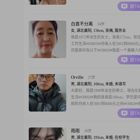
元这个范围里##3002##我的性格比较随
跟T
容易和人相处##3002##对待生活的态度
活，我也比较享受当下的状态##3002##
精
白首不分离
54岁
女, 湖北襄阳, 156cm, 丧偶, 服务业
我是1972年出生的女士，身高172cm，现
工作生活##3002##月收入在5001到8000
历是高中及以下##3002##我是一个善解
平时愿意站在对方的角度去考虑问题##300
跟T
上独立自信，有自己的生活节奏，也热爱
得日子不管是平淡还是热闹，都能过得有
##3002##我
Orville
27岁
男, 湖北襄阳, 160cm, 未婚, 未填写
大家好，我是1999年出生的男士，现在在
生活##3002##我的身高是160cm，学历
前的月收入在5001到8000元之间##3002#
理性冷静的人，平时做事情习惯先思考再
跟T
喜欢冲动行事##3002##对我来说，家庭
的一部分，我也一直把家庭放在很重要的
##3002##平时
雨雨
18岁
男, 湖北襄阳, 193cm, 未婚, 在校学生