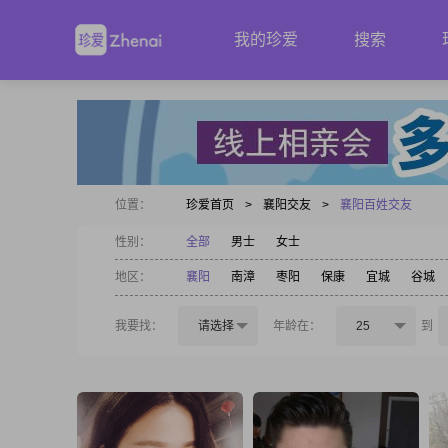
我的珍爱
搜索
位置：
珍爱首页
>
襄阳交友
>
襄阳百姓交友
性别：
全部
男士
女士
地区：
襄阳
南漳
枣阳
保康
宜城
谷城
我要找：
请选择
年龄在：
25
到