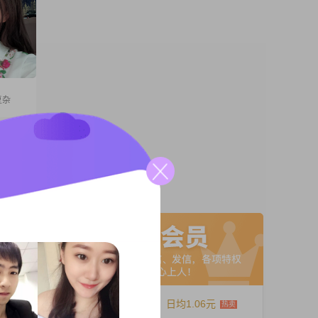
复杂
或者难
学领导
怎么回
帅，但
A联系
树临风跟
相都父母
个
12个月
日均1.06元
。我的身