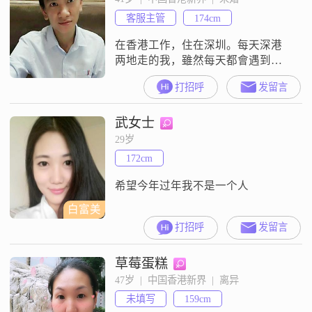
种：想念......
客服主管
174cm
在香港工作，住在深圳。每天深港
两地走的我，雖然每天都會遇到無
數無數的路人，而人海茫茫中仍努
打招呼
发留言
力尋找和注定的那位相遇相識的機
會，我性格隨和，要宅可宅，要動
武女士
可動，平常喜歡留在家中，人老了
不喜歡夜浦但仍改不了喜歡聽歌和
29岁
唱歌的習慣（超級咪霸），喜歡聽
172cm
海的聲音從事客服工作，兼職香港
代購 ， 脾氣不差，不會亂發脾氣，
希望今年过年我不是一个人
也不喜歡爭吵
白富美
打招呼
发留言
草莓蛋糕
47岁  |  中国香港新界  |  离异
未填写
159cm