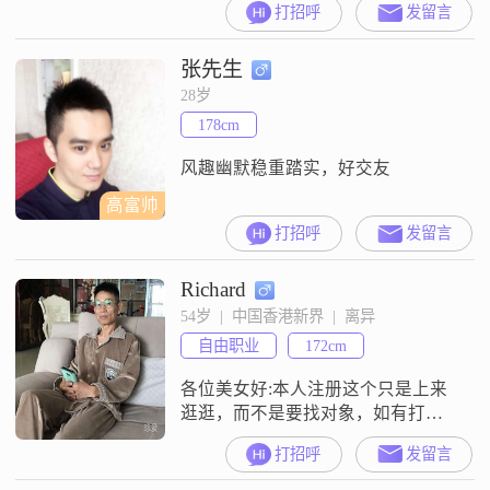
打招呼
发留言
张先生
28岁
178cm
风趣幽默稳重踏实，好交友
高富帅
打招呼
发留言
Richard
54岁  |  中国香港新界  |  离异
自由职业
172cm
各位美女好:本人注册这个只是上来
逛逛，而不是要找对象，如有打
扰，请勿怪谢谢。
打招呼
发留言