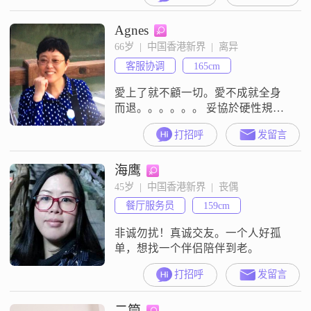
Agnes
66岁  |  中国香港新界  |  离异
客服协调
165cm
愛上了就不顧一切。愛不成就全身
而退。。。。。。 妥協於硬性規
則。不妥協於世俗眼
打招呼
发留言
光。。。。。。懂你的人別放開，
不懂的人請離開；真心的人用心
海鹰
待，無心的情別依賴！
45岁  |  中国香港新界  |  丧偶
餐厅服务员
159cm
非诚勿扰！真诚交友。一个人好孤
单，想找一个伴侣陪伴到老。
打招呼
发留言
二筒