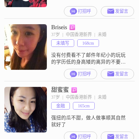
打招呼
发留言
Briseis
37岁  |  中国香港新界  |  未婚
未填写
168cm
没有付费看不了邮件年纪小的玩玩
的学历低的身高矮的离异的不要发
信
打招呼
发留言
甜蜜蜜
37岁  |  中国香港新界  |  未婚
金融
165cm
强扭的瓜不甜，做人做事顺其自然
就好了
打招呼
发留言