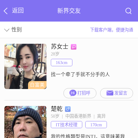
返回
新界交友
性别
下载客户端，便捷沟通
苏女士
28岁
163cm
找一个牵了手就不分手的人
白富美
打招呼
发留言
楚乾
50岁  |  中国香港新界  |  离异
IT技术经理
170cm
我的性格類型是INTJ，這意味著我