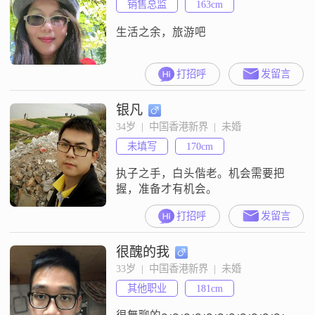
销售总监
163cm
生活之余，旅游吧
打招呼
发留言
银凡
34岁  |  中国香港新界  |  未婚
未填写
170cm
执子之手，白头偕老。机会需要把
握，准备才有机会。
打招呼
发留言
很醜的我
33岁  |  中国香港新界  |  未婚
其他职业
181cm