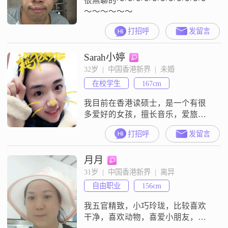
很無聊的～～～～～～～～～～～
～～～～～～
打招呼
发留言
Sarah小婷
32岁  |  中国香港新界  |  未婚
在校学生
167cm
我目前在香港读硕士，是一个有很
多爱好的女孩，擅长音乐，爱旅游
爱烹饪，希望能遇到一个能和我有
打招呼
发留言
共同爱好和话题的人。不喜勿扰
噢！
月月
31岁  |  中国香港新界  |  离异
自由职业
156cm
我五官精致，小巧玲珑，比较喜欢
干净，喜欢动物，喜爱小朋友，孝