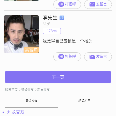
顺老人。有过不长的婚姻，一直一
打招呼
发留言
个人在外面漂浮，没有子女。希望
找到一个能真心实意过日子的人共
李先生
组成家庭 注明:我年龄是41岁，出生
1975年。登记错了好难改。照片是
32岁
2016年9月照的
175cm
我觉得自己应该是一个榴莲
高富帅
打招呼
发留言
下一页
珍爱首页
征婚交友
新界交友
周边交友
相关栏目
九龙交友