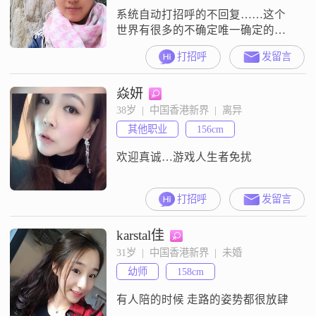
系统自动打招呼的不回复……这个
世界有很多的不确定唯一确定的，
是你我都会老去看过繁华的眼仍愿
打招呼
发留言
相信这世上还有很多美好的事物等
着你所以你要内心温柔，安静努力
焱妍
能相互温暖的手握住就别轻易放开1
月20日，才可以正式看到各位的问
38岁  |  中国香港新界  |  离异
候，感谢关注过我的朋友们！
其他职业
156cm
欢迎真诚…游戏人生者免扰
打招呼
发留言
karstal佳
31岁  |  中国香港新界  |  未婚
幼师
158cm
有人陪的时候 走路的姿势都很放肆