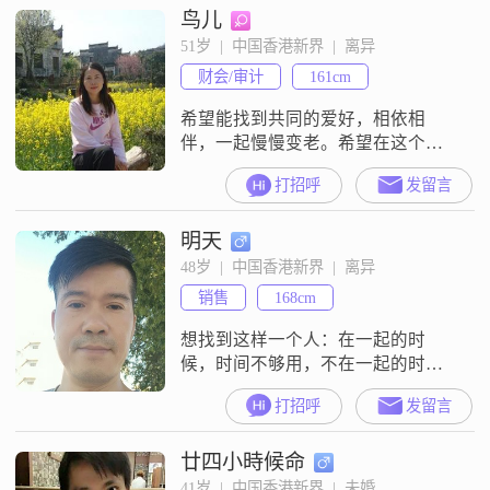
鸟儿
51岁  |  中国香港新界  |  离异
财会/审计
161cm
希望能找到共同的爱好，相依相
伴，一起慢慢变老。希望在这个春
天，靠着自身顽强的拼争，逐渐摆
打招呼
发留言
脱冰雪的桎梏，曲曲折折地接近温
暖。
明天
48岁  |  中国香港新界  |  离异
销售
168cm
想找到这样一个人：在一起的时
候，时间不够用，不在一起的时
候，时间用不完。在一起的时候，
打招呼
发留言
有说不完的话题，可不在一起的时
候，却懒的说半句话。在一起的时
廿四小時候命
候，表情多的不够用，可是不跟他
在一起的时候，表情通常只有一
41岁  |  中国香港新界  |  未婚