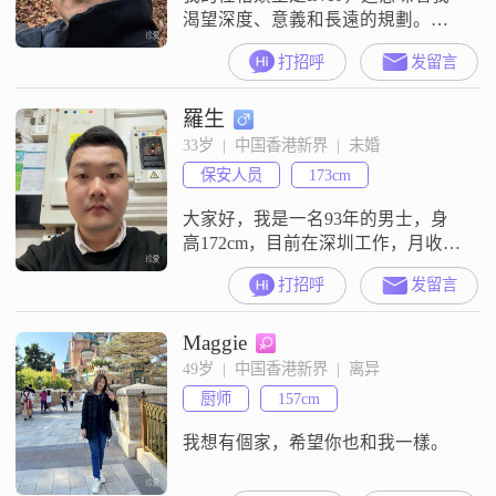
渴望深度、意義和長遠的規劃。這
種特質不僅體現在我的IT職業上，
打招呼
发留言
也體現在我對旅行的理解中。對我
而言，旅行是對世界這個宏大系統
羅生
的實地調研。我著迷於不同文化背
後的社會架構、歷史脈絡和人們的
33岁  |  中国香港新界  |  未婚
行為模式。在旅途中，我既是一個
保安人员
173cm
觀察者，也是一個思考者，這能極
大地豐富我的內心世界。我期待一
大家好，我是一名93年的男士，身
段能夠共同成長
高172cm，目前在深圳工作，月收入
在8001到12000元之间，学历是大专
打招呼
发留言
##3002##我性格比较外向，喜欢与
人交流，也善于倾听他人的想法
Maggie
##3002##我有很强的责任感，无论
是对工作还是对家庭，都会尽力去
49岁  |  中国香港新界  |  离异
承担和照顾##3002##我对很多事物
厨师
157cm
都充满好奇心，喜欢尝试新鲜的东
西，这也让
我想有個家，希望你也和我一樣。