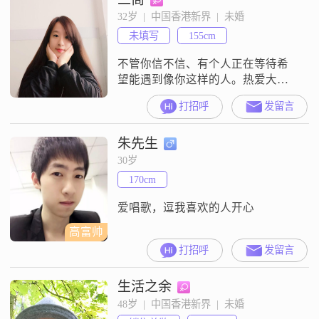
32岁  |  中国香港新界  |  未婚
未填写
155cm
不管你信不信、有个人正在等待希
望能遇到像你这样的人。热爱大陆
的生活，怕陌生人，慢热、
打招呼
发留言
朱先生
30岁
170cm
爱唱歌，逗我喜欢的人开心
高富帅
打招呼
发留言
生活之余
48岁  |  中国香港新界  |  未婚