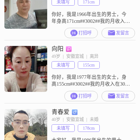
未填写
171cm
处中，我坚持真诚相待，懂得
你好，我是1966年出生的男士，今
年身高171cm##3002##我的月收入在
3001到5000元之间，现在在宣城工
打招呼
发留言
作##3002##我的学历是高中及以下
##3002##我这个人平时比较稳重可
向阳
靠，做事踏实，不浮躁##3002##大
家都说我成熟稳重，遇到事情能冷
49岁  |  安徽宣城  |  离异
静处理##3002##在与人相处的时
未填写
155cm
候，我始终保持真诚可靠的
你好，我是1977年出生的女士，身
高155cm##3002##我的月收入在3001
到5000元之间，现在在宣城工作
打招呼
发留言
##3002##我的学历是高中及以下
##3002##我是一个温柔体贴的人，
青春爱
平时喜欢看电影和追剧，也常做有
氧舞蹈来保持状态##3002##在生活
40岁  |  安徽宣城  |  未婚
上，我是一个极简主义者，习惯简
未填写
178cm
单实在的过日子##3002##在感