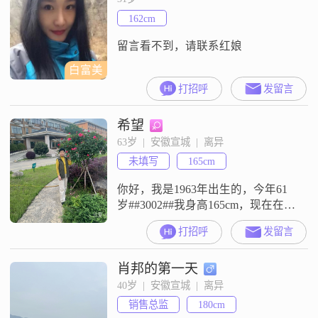
##3002##为人老实，之前一直忙于
162cm
工作，不太主动与女性交流
##3002##家里父母已开始
留言看不到，请联系红娘
白富美
打招呼
发留言
希望
63岁  |  安徽宣城  |  离异
未填写
165cm
你好，我是1963年出生的，今年61
岁##3002##我身高165cm，现在在宣
城工作生活##3002##我的学历是高
打招呼
发留言
中及以下，目前的月收入在3000元
以下##3002##我这个人性格比较随
肖邦的第一天
和，平时很容易相处##3002##对待
感情和生活，我是一个真诚可靠的
40岁  |  安徽宣城  |  离异
人##3002##平时性格温柔体贴，也
销售总监
180cm
希望未来的另一半能感受到