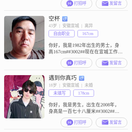
打招呼
发留言
月收入在3000元以下##3002##我是
一个温柔体贴##3001##独立自信
空杯
##3001##真诚可靠的人##3002##在
生活中，我比较看重家庭，会把家
43岁  |  安徽宣城  |  离异
庭放在优先的位置，也追求简单踏
自由职业
167cm
实的幸福##3002##我比较享
你好，我是1982年出生的男士，身
高167cm##3002##现在在宣城工作，
月收入在3000元以下，学历是高中
打招呼
发留言
及以下##3002##关于我的情况，我
在这里直接说明，不绕弯子
遇到你真巧
##3002##我找对象就是奔着结婚去
的，想找一个可以踏实过日子的人
18岁  |  安徽宣城  |  未婚
##3002##我对另一半的要求是希望
未填写
178cm
我们能做到真诚相待，大家相处没
有隐瞒，有
你好，我是男生，出生在2008年，
身高是一百七十八厘米##3002##我
的月收入在五千零一元到八千元这
打招呼
发留言
个范围，现在的工作地点是在宣城
##3002##我的学历是大学本科