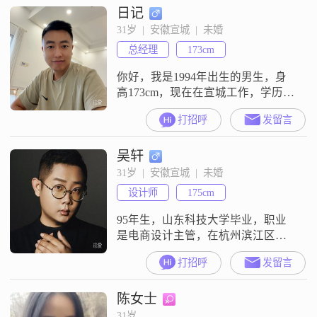
日记
##3002##我这个人责任感比较强，
性格乐观积极，平时随和容易相
31岁  |  安徽宣城  |  未婚
处，做事成熟稳重，对人也很有耐
总经理
173cm
心，比较包容##3002##平时闲暇的
时候，我是一个电影爱
你好，我是1994年出生的男生，身
高173cm，现在在宣城工作，学历是
大学本科，月收入在50000元以上
打招呼
发留言
##3002##我的性格是稳重可靠的，
平时也幽默风趣，待人真诚，做事
吴轩
比较成熟稳重##3002##对待感情我
比较专一忠诚，希望两个人能相互
31岁  |  安徽宣城  |  未婚
尊重，三观契合，真诚相待
设计师
175cm
##3002##平时空闲的时候，我喜欢
看电影，也喜欢外出
95年生，山东科技大学毕业，职业
是电商设计主管，在杭州滨江区工
作（杭州到郎溪高铁1小时），青岛
打招呼
发留言
美术家协会会员，兴趣是油画，摄
影，徒步，看艺术展##3002##郎溪
陈女士
有婚房（未装修）##3002##现在每
天做饭，婚后愿意主动承担家务
31岁