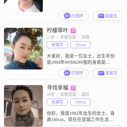
打招呼
发留言
柠檬草叶
22岁  |  安徽宣城  |  未婚
未填写
165cm
大家好，我是一位女士，出生年份
是2004年##3002##我的身高是
165cm##3002##我现在的工作地在宣
打招呼
发留言
城##3002##我的学历是中专
##3002##我是一个随和易相处的
寻找幸福
人，性格温柔体贴，为人真诚可靠
##3002##在与人交往的过程中，我
44岁  |  安徽宣城  |  离异
愿意做到信任包容##3002##平时我
未填写
160cm
比较关注美妆护肤方面的内容，性
格上
你好，我是1982年出生的女士，身
高160cm，现在在宣城工作生活
##3002##我的学历是大专，目前的