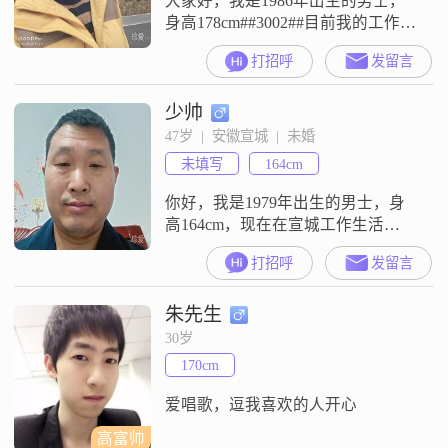
大家好，我是1986年出生的男士，
身高178cm##3002##目前我的工作地
在宣城，月收入在3001到5000元这
打招呼
发留言
个区间##3002##学历是中专
##3002##在性格方面，我是一个耐
少帅
心包容的人，平时也比较随和，容
易相处##3002##我对待生活的态度
47岁  |  安徽宣城  |  未婚
是活在当下，过好现在的每一天
未填写
164cm
##3002##我来到这里，是希望找到
你好，我是1979年出生的男士，身
高164cm，现在在宣城工作生活
##3002##我的学历是高中及以下，
打招呼
发留言
目前月收入在3000元以下##3002##
我是一个自信果断的人，性格乐观
朱先生
积极，平时很有耐心，也比较包容
##3002##我觉得自己真诚可靠，更
30岁
习惯活在当下##3002##平时我比较
170cm
勤俭节约，也看重平衡工作与生活
的关系，
爱唱歌，逗我喜欢的人开心
高富帅