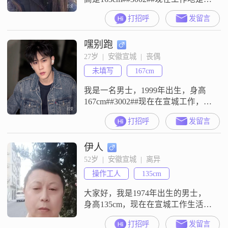
宣城，月收入在3001到5000元这个
打招呼
发留言
区间##3002##我的学历是中专
##3002##平时我是一个乐观积极的
嘿别跑
人，性格随和，比较好相处
##3002##在生活观念上，我觉得家
27岁  |  安徽宣城  |  丧偶
庭比较重要，会把家庭放在优先的
未填写
167cm
位置##3002##日常闲暇的时候，我
喜
我是一名男士，1999年出生，身高
167cm##3002##现在在宣城工作，学
历是中专，月收入在5001到8000元
打招呼
发留言
这个范围##3002##我觉得自己是一
个稳重可靠的人，平时待人处事都
伊人
比较真诚可靠##3002##在工作方
面，我会认真完成自己的任务，同
52岁  |  安徽宣城  |  离异
时也很看重生活和工作的平衡，不
操作工人
135cm
会让工作完全占据自己的生活
##3002#
大家好，我是1974年出生的男士，
身高135cm，现在在宣城工作生活
##3002##我的学历是高中及以下，
打招呼
发留言
目前月收入在3001到5000元之间