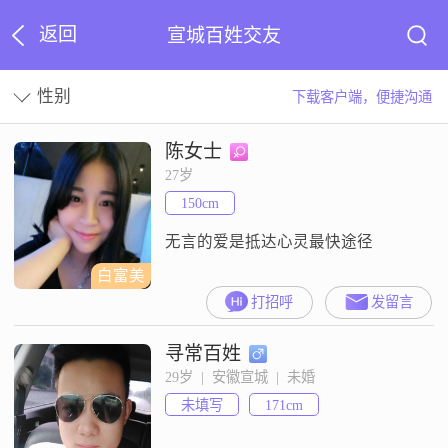
返回
宣城百姓交友
性别
下载客户端，便捷沟通
陈女士
27岁
150cm
无言的爱是抵达心灵最快途径
白富美
打招呼
发留言
寻常百姓
29岁  |  安徽宣城  |  未婚
未填写
171cm