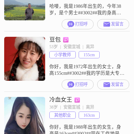
哈喽，我是1986年出生的，今年38
岁，是个男士##3002##我的身高是
180cm##3002##目前我的月收入在
打招呼
发留言
12001到20000元这个区间##3002##
我的工作地点在宣城##3002##我的
豆包
学历是大专##3002##关于我的一些
个人特征，我是一个理性冷静的
53岁  |  安徽宣城  |  离异
人，平时遇到事情习惯先冷静下来
小学教师
155cm
思考##3002##同
你好，我是1972年出生的女士，身
高155cm##3002##我的学历是大专，
现在在宣城工作，月收入在5001到
打招呼
发留言
8000元之间##3002##我的性格比较
善解人意，平时也比较独立自信，
冷血女王
随和易相处##3002##我是一个热爱
生活的人，也懂得享受当下
38岁  |  安徽宣城  |  离异
##3002##平时为人真诚可靠，性格
其他职业
163cm
温柔体贴，也很乐观积极##3002#
你好，我是1988年出生的女生，身
高是163cm##3002##现在工作地是在