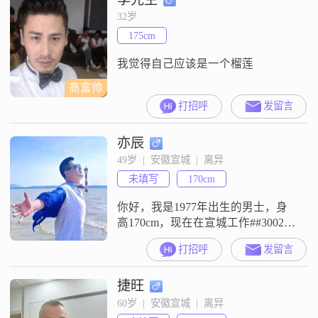
实比较独立自信，随和易相处，待
32岁
人真诚可靠##3002##在生活中，我
175cm
比较注重健康管理，也会努力去平
衡工作与生活
我觉得自己应该是一个榴莲
高富帅
打招呼
发留言
亦辰
49岁  |  安徽宣城  |  离异
未填写
170cm
你好，我是1977年出生的男士，身
高170cm，现在在宣城工作##3002##
我的学历是大专，月收入在12001到
打招呼
发留言
20000元之间##3002##我这个人责任
感强，平时性格幽默风趣，心态乐
捷旺
观积极，做事成熟稳重##3002##我
习惯提前规划未来，也喜欢外出旅
60岁  |  安徽宣城  |  离异
行，平时会摄影摄像##3002##在相