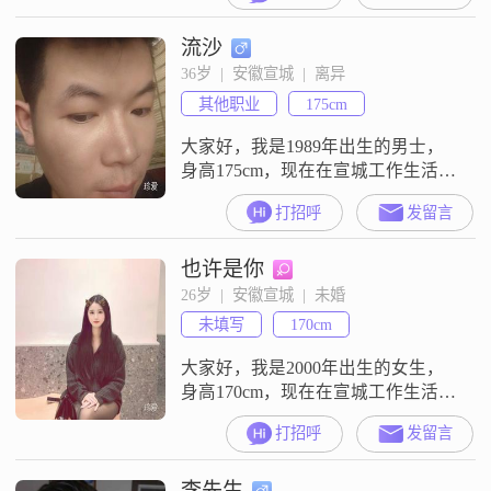
##3002##性格方面，我自己觉得是
流沙
成熟稳重的，平时随和也容易相
处，待人真诚可靠##3002##我比较
36岁  |  安徽宣城  |  离异
看重家庭，觉得家是生活的重心，
其他职业
175cm
平时生活里也习惯勤俭节约
##3002##闲暇
大家好，我是1989年出生的男士，
身高175cm，现在在宣城工作生活
##3002##我的学历是高中及以下，
打招呼
发留言
目前的月收入在3000元以下
##3002##我的性格比较稳重可靠，
也许是你
平时做事情自信果断，对生活一直
保持乐观积极的态度##3002##我这
26岁  |  安徽宣城  |  未婚
个人很有耐心，也比较包容，大家
未填写
170cm
都说我成熟稳重，随和易相处
##3002##我对待感
大家好，我是2000年出生的女生，
身高170cm，现在在宣城工作生活
##3002##我的学历是中专，目前的
打招呼
发留言
月收入在3001到5000元这个范围
##3002##关于我的性格，平时大家
李先生
说我是一个温柔体贴的人，我也确