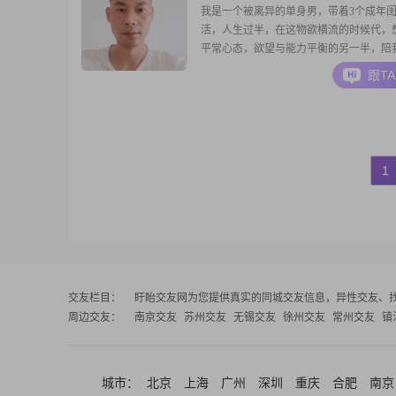
我是一个被离异的单身男，带着3个成年
活，人生过半，在这物欲横流的时候代，
平常心态，欲望与能力平衡的另一半，陪
养花养草，养鱼，种园子，养心，一起去
跟T
##3002##对另一半收入不限##3002##
1
交友栏目：
盱眙交友网
为您提供真实的同城交友信息，异性交友、
周边交友：
南京交友
苏州交友
无锡交友
徐州交友
常州交友
镇
城市：
北京
上海
广州
深圳
重庆
合肥
南京