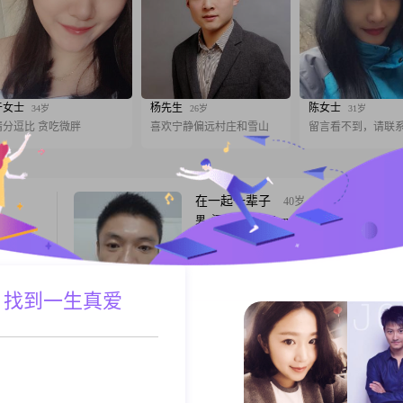
于女士
杨先生
陈女士
34岁
26岁
31岁
精分逗比 贪吃微胖
喜欢宁静偏远村庄和雪山
留言看不到，请联
在一起一辈子
40岁
男, 江苏淮安, 175cm, 离异, 操作工人
出生于
大家好，我是一位来自江苏淮安的男士，出
朗，总是爱
1986年，身高175cm##3002##目前我的月收
人相处起
5001到8000元之间，工作稳定，生活还算不
且自信，热
 找到一生真爱
##3002##我学历是高中及以下，但我相信
A联系
跟T
02##我
不是衡量一个人的全部标准##3002##我更
稳固关系
一个人的品质和能力##3002##我性格真诚
待事物认真负责，
会员41098022
36岁
男, 江苏淮安, 178cm, 未婚, 建筑师
出生于
可以有点小任性，但不能不理我，有什么事