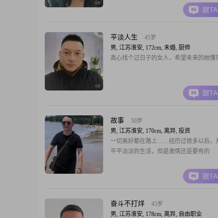
旅游的，本人性格属于随和型的 不喜欢男
跟T
如果认可我的可以给我信息 ，谢谢
平淡人生
45岁
男, 江苏淮安, 172cm, 未婚, 厨师
真心找个过日子的女人，希望未来的她懂
跟T
故事
50岁
男, 江苏淮安, 170cm, 离异, 投资
一切美好都在路上……经历过很多以后，
平平淡淡的生活，但是激情还是要有的
跟T
奋斗不打烊
45岁
男, 江苏淮安, 178cm, 离异, 自由职业