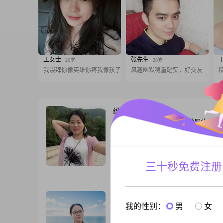
王女士
张先生
26岁
28岁
我崇拜你像英雄你疼我像孩子
风趣幽默稳重踏实，好交友
绯色琉璃
49岁
女, 江苏淮安, 158cm, 离异, 其他职业
大家好，我是一位来自江苏淮安的女士，
1976年，身高160cm##3002##我性格开
笑，善于理解他人的想法和感受，所以与
来非常融洽##3002##在生活中，我独立
三十秒免费注册
跟T
爱每一天，享受生活中的每一个小确幸##30
对待人际关系非常真诚，相信真诚是建立
的基础##3002##我注
雁过怎留影
55岁
我的性别：
男
女
女, 江苏淮安, 159cm, 离异, 医疗/护理
大家好，我是一位来自江苏淮安的女士，