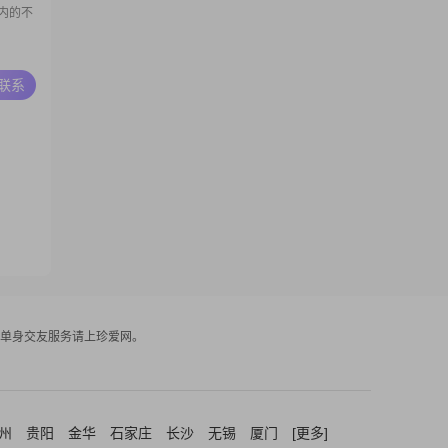
内的不
A联系
单身交友服务请上珍爱网。
州
贵阳
金华
石家庄
长沙
无锡
厦门
[更多]