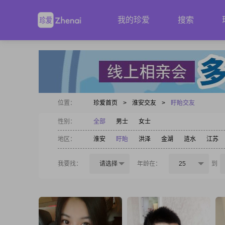
我的珍爱
搜索
位置：
珍爱首页
>
淮安交友
>
盱眙交友
性别：
全部
男士
女士
地区：
淮安
盱眙
洪泽
金湖
涟水
江苏
我要找：
请选择
年龄在：
25
到