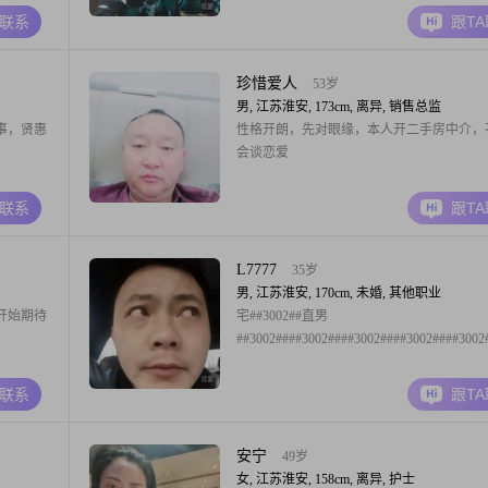
性赌钱
A联系
跟T
珍惜爱人
53岁
男, 江苏淮安, 173cm, 离异, 销售总监
事，贤惠
性格开朗，先对眼缘，本人开二手房中介，
会谈恋爱
A联系
跟T
L7777
35岁
男, 江苏淮安, 170cm, 未婚, 其他职业
开始期待
宅##3002##直男
##3002####3002####3002####3002####30
A联系
跟T
安宁
49岁
女, 江苏淮安, 158cm, 离异, 护士