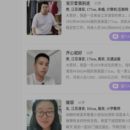
重要性，一直保
宝贝爱我别走
35岁
男, 江苏淮安, 177cm, 未婚, 计算机/互联网
大家好，我是一位来自江苏淮安的男士，
1992年##3002##我的身高是177cm，目
稳定的工作，月收入在5001到8000元之间##3
我拥有大学本科学历，在工作中我一直保
跟T
负责的态度##3002##在生活中，我自认
重可靠的人，对家庭的重视程度非常高##30
性格直率坦
开心就好
50岁
男, 江苏淮安, 175cm, 离异, 交通运输
大家好，我是一名1976年出生的男士，目
淮安##3002##我的身高是175cm，在一家
作，月收入在12001 - 20000元之间，学
##3002##在生活中，我给自己的评价是
跟T
##3002##无论是对待工作还是与人相处
真负责，答应的事情一定会努力做到##300
格乐观积
陵容
41岁
女, 江苏淮安, 161cm, 离异, 小学教师
闲暇时候喜欢看看小说玩玩游戏 但是本人
赌博有关的所有东西，希望下班回家有人
聊天 饭后一起出门溜达溜达，节假日能一