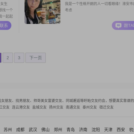
闺女生
我是一个性格开朗的人一切看眼缘！淮安市
想找一个
考虑
我一起起
旅游
A联系
跟T
2
3
下一页
找女朋友、找男朋友、帅哥美女富婆交友、同城邂逅等
盱眙交友约会，想要真实靠谱的
江交友
连云港交友
盐城交友
扬州交友
南通交友
泰州交友
宿迁交友
苏州
成都
武汉
佛山
郑州
青岛
济南
沈阳
天津
西安
杭