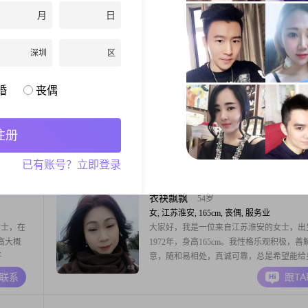
001到
别让我猜，可以有些小刁蛮，但不能不懂事
月
日
虽然不是很
父母就行，没多大要求。
我性格比较
A联系
跟T
心声，站
深圳
区
真诚可靠是
春天
59岁
婚
丧偶
男, 江苏淮安, 175cm, 丧偶, 合伙人
又稳重的
1967年出生在农村 两个女儿没有负担 身高1
170 老婆生病去世 想找一个心地善良的女性
注册
人现在在和朋友合伙做生意 年收入十万八万
言之 养老的钱我有了 养老不成问题 有车 
A联系
跟T
已有账号？立即登录
村也装修过 诚心求偶
衣袂飘飘
54岁
女, 江苏淮安, 165cm, 丧偶, 服务业
女士，在
大家好，我是一位来自江苏淮安的女士，出
身高大概
1972年，身高165cm。我性格乐观积极，善
子
意，随和易相处，真诚可靠，总是希望能给
收入，虽然
人带来温暖和快乐。在生活方面，我非常注
A联系
跟T
2##我的
品质，追求稳定安逸。我喜欢精致的生活，
道知识的
美食烹饪还是家居装饰布置，都能让我感到