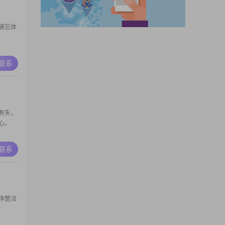
好，我
健忘体
A联系
有失，
心。
A联系
净整洁