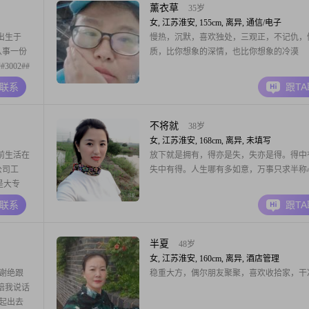
幸福感和成就感。时尚穿搭也是我的一大爱
薰衣草
35岁
喜欢通过
女, 江苏淮安, 155cm, 离异, 通信/电子
出生于
慢热，沉默，喜欢独处，三观正，不记仇，
前从事一份
质，比你想象的深情，也比你想象的冷漠
002##
持着认真
A联系
跟T
为是一个稳
02##我
不将就
38岁
女, 江苏淮安, 168cm, 离异, 未填写
前生活在
放下就是拥有，得亦是失，失亦是得。得中
公司工
失中有得。人生哪有多如意，万事只求半称
历是大专
稳重可靠
A联系
跟T
，我都会认
2##我性
半夏
48岁
女, 江苏淮安, 160cm, 离异, 酒店管理
谢绝跟
稳重大方，偶尔朋友聚聚，喜欢收拾家，干
陪我说话
起出去