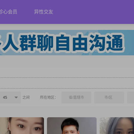
珍心会员
异性交友
45
之间
所在地区：
省/直辖市
市/区