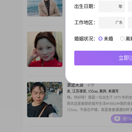
1971年##3002##身高159厘米，月收入在3
出生日期：
年
5000元之间##3002##我的学历是中专，
高，但我一直在努力提升自己##3002##
跟T
温和，富有同理心，总是愿意倾听他人的
工作地区：
广东
在别人的角度考虑问题##3002##我认为
非常重要的品质
小玉
37岁
婚姻状况：
未婚
离
女, 江苏淮安, 165cm, 离异, 经销商
我可以温柔贤惠又可爱，想找位体贴成熟
立即
跟T
浪迹天涯
47岁
女, 江苏淮安, 155cm, 离异, 未填写
嗨，你好呀！我是一位出生于 1979 年的
南京这座美丽的城市生活##3002##我的
155cm，不高也不矮，就是普普通通的样
##3002##每个月我有 3001 - 5000 元的
跟T
不算多，但也能满足基本的生活需求##300
学历是高中及以下，没上过大学，但我知