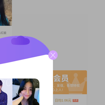
系红娘
生于
入在
错
，学历并
A联系
注重的是
可靠，对
12个月
日均1.06元
说开了