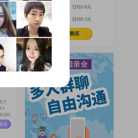
，孝顺
3个月
日均3.8元
A联系
1个月
日均8.2元
立即购买
75重
为妻 本
 总而
房子在农
A联系
生于
解人
身边的
重生活
A联系
无论是
满满的