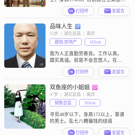
宜昌。我的月收入超过50000元，拥
打招呼
发留言
有硕士学历。在我的生活中，乐观
积极和成熟稳重是我一直秉持的态
品味人生
度，我认为这些品质对于一个人的
成长和人际交往都非常重要。我非
52岁  |  湖北宜昌  |  离异
常重视家庭，认为家庭是人生中最
建筑/房地产
165cm
重要的支柱。在我看来，一个和谐
的家庭能够给人带来无尽的温暖和
我为人正直勤劳善良。工作认真。
力量
踏实真诚。就是不会忽悠人。在阳
光明媚的下午来一杯咖啡。
打招呼
发留言
双鱼座的小姐姐
47岁  |  湖北宜昌  |  离异
销售总监
165cm
寻觅48岁以下，身高172以上，靠谱
的男士。乱七八糟骗钱的绕道
打招呼
发留言