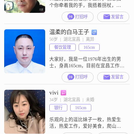
个你牵着我的手，我捂着拐杖，一
起看夕阳西下！I've wandered far and
打招呼
发留言
seen the hustle of the world. I finally
realize true peace lies not in grand
温柔的白马王子
thrills, but in ordinar
50岁  |  湖北宜昌  |  离异
餐饮管理
165cm
大家好，我是一位1976年出生的男
士，身高165cm，目前在宜昌工作。
我的月收入在12001到20000元之
打招呼
发留言
间，拥有大学本科学历。在性格方
面，我自认为是一个稳重可靠的
vivi
人，做事踏实，待人真诚。我有很
强的责任感，无论是对家庭还是对
34岁  |  湖北宜昌  |  未婚
工作，都会尽心尽力去承担和完
银行
165cm
成。在生活中，我比较勤俭节约，
不铺张浪费，注重实际效益。我一
乐观向上的逗比妹子一枚，热爱生
直在努
活，热爱工作，爱好美食，爬山，
户外，旅游，音乐，咖啡，喝茶，