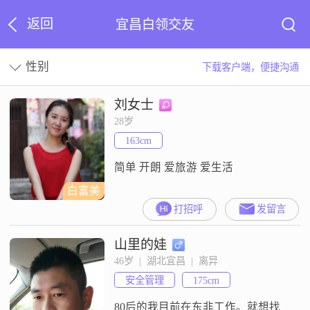
返回
宜昌白领交友
性别
下载客户端，便捷沟通
刘女士
28岁
163cm
简单 开朗 爱旅游 爱生活
白富美
打招呼
发留言
山里的娃
46岁  |  湖北宜昌  |  离异
安全管理
175cm
80后的我目前在东非工作。就想找