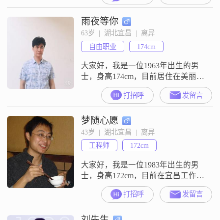
雨夜等你
63岁  |  湖北宜昌  |  离异
自由职业
174cm
大家好，我是一位1963年出生的男
士，身高174cm，目前居住在美丽的
宜昌。我的月收入在20001到50000
打招呼
发留言
元之间，虽然不是特别高，但足以
让我过上稳定而舒适的生活。我拥
梦随心愿
有大专学历，在工作中我一直秉持
着稳重可靠的态度，认真负责，力
43岁  |  湖北宜昌  |  离异
求把每一件事情都做到最好。性格
工程师
172cm
方面，我幽默风趣，善于与人沟
通，总是能给身边的人带来欢乐。
大家好，我是一位1983年出生的男
我
士，身高172cm，目前在宜昌工作。
我的月收入在12001到20000元之
打招呼
发留言
间，学历是大专。我性格外向，喜
欢与人交流，健谈是我的一大特
刘先生
点。在生活中，我稳重可靠，做事