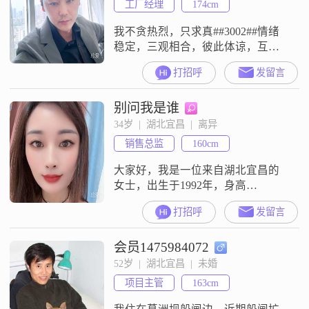
工厂经理
174cm
的特点##3002##在生活中，我
我不贪热烈，只求真##3002##情绪
稳定，三观相合，彼此体谅，互相
撑腰##3002##不内耗，不敷衍，不
打招呼
发留言
将就##3002##愿遇同频人，安稳度
余生##3002##
别问我是谁
34岁  |  湖北宜昌  |  离异
销售总监
160cm
大家好，我是一位来自湖北宜昌的
女士，出生于1992年，身高
160cm##3002##目前我的月收入在
打招呼
发留言
12001到20000元之间，虽然学历是
高中及以下，但我一直保持着对生
会员1475984072
活的热爱和积极向上的态度
##3002##我性格温柔体贴，总是愿
52岁  |  湖北宜昌  |  未婚
意去理解和关心他人##3002##在生
项目主管
163cm
活中，我开朗爱笑，善于与人相
处，总能给周围的人带来