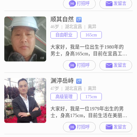
打招呼
发留言
希望能遇到一个疼我爱我的人一起
过往后余生
顺其自然
46岁  |  湖北宜昌  |  离异
自由职业
165cm
大家好，我是一位出生于1980年的
男士，身高165cm，目前在宜昌工作
##3002##我的月收入在12001到
打招呼
发留言
20000元之间，拥有大专学历
##3002##在性格方面，我自认为是
渊渟岳峙
一个稳重可靠的人，做事自信果
断，生活中乐观积极##3002##我外
47岁  |  湖北宜昌  |  离异
向健谈，善于与人沟通交流，成熟
高级管理
175cm
稳重的性格让我在处理问题时更加
深思熟虑##30
大家好，我是一位1979年出生的男
士，身高175cm，目前生活在美丽的
宜昌。我的月收入在20001到50000
打招呼
发留言
元之间，拥有硕士学历。我性格幽
默风趣，外向健谈，总是能轻松地