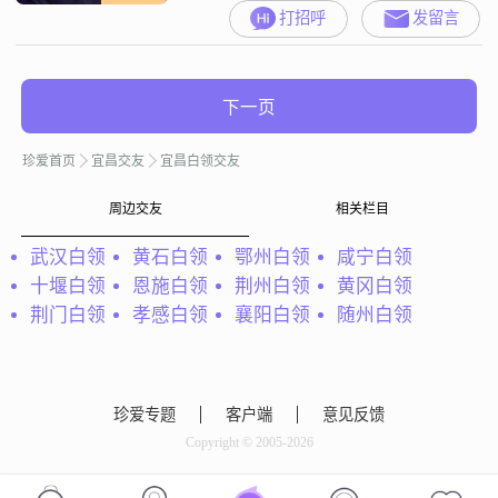
打招呼
发留言
下一页
珍爱首页
宜昌交友
宜昌白领交友
周边交友
相关栏目
武汉白领
黄石白领
鄂州白领
咸宁白领
十堰白领
恩施白领
荆州白领
黄冈白领
荆门白领
孝感白领
襄阳白领
随州白领
珍爱专题
客户端
意见反馈
Copyright © 2005-2026