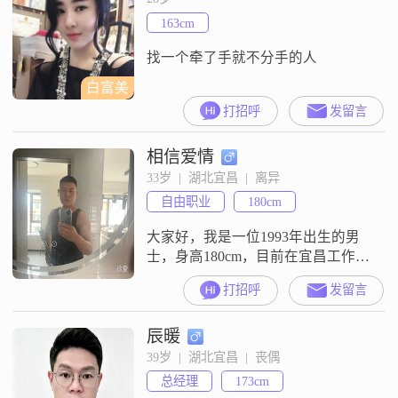
有##3002##平时我喜欢钓鱼，这项
163cm
活动能让我静下心来，享受片刻宁
静##
找一个牵了手就不分手的人
白富美
打招呼
发留言
相信爱情
33岁  |  湖北宜昌  |  离异
自由职业
180cm
大家好，我是一位1993年出生的男
士，身高180cm，目前在宜昌工作，
月收入在12001到20000元之间
打招呼
发留言
##3002##我拥有大学本科学历，性
格稳重可靠，幽默风趣，责任感
辰暖
强，总是以乐观积极的态度面对生
活##3002##在与人相处时，我耐心
39岁  |  湖北宜昌  |  丧偶
包容，真诚待人，非常重视家庭，
总经理
173cm
认为家庭是生活的重心##3002##平