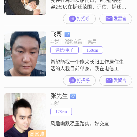
我住在葛洲坝船闸边，近期船闸扩
容2套房在拆迁范围，评估、拆迁、
搬家、装修新房....一个人有点忙。
打招呼
发留言
央企项目经理、总工，父母在三峡
大学，校园里生、长，有点艺术
飞哥
范，在宜昌市内5房一轿一跑一越
野，烟酒不沾吃喝嫖赌不碰，很宅
47岁  |  湖北宜昌  |  离异
除了出差、旅游基本不出门，小有
通信/电子
168cm
洁癖愤青。希望你三观正确懂事明
理，温柔善良勤快顾家。我用三世
希望能找一个能来长阳工作居住生
的情换你一生的
活的人我目前单身，我在电信工
作，自己承包了一个营业厅，还有
打招呼
发留言
一家水暖建材门店！有稳定的工作
和收入！希望能在这里找到一个体
张先生
贴温柔的另一半，陪伴我度过一
生！
28岁
178cm
风趣幽默稳重踏实，好交友
高富帅