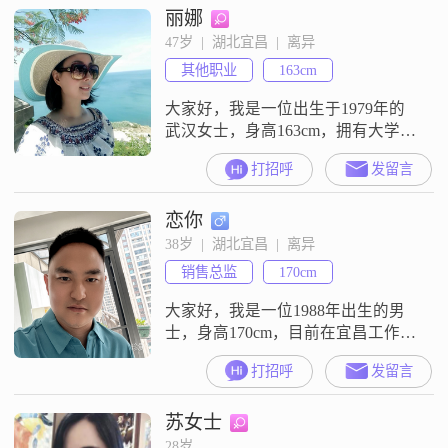
丽娜
与人交流和沟通。在生活中，我自
信果断，责任感强，能够承担起自
47岁  |  湖北宜昌  |  离异
己的责任和义务。我注重健康养
其他职业
163cm
生，每天都会坚持锻炼身体，保持
良好的生活习惯。同时，我也追求
大家好，我是一位出生于1979年的
事
武汉女士，身高163cm，拥有大学本
科学历。目前，我的月收入在12001
打招呼
发留言
到20000元之间。在生活中，我性格
温柔体贴，善解人意，总是愿意倾
恋你
听他人的心声，给予他们关怀和支
持。我开朗爱笑，乐观积极，无论
38岁  |  湖北宜昌  |  离异
面对什么困难都能保持坚强的心
销售总监
170cm
态。我独立自信，有自己的想法和
生活方式，同时也尊重他人的选择
大家好，我是一位1988年出生的男
士，身高170cm，目前在宜昌工作
##3002##我的月收入在50000元以
打招呼
发留言
上，拥有大专学历##3002##在生活
态度上，我稳重可靠，成熟稳重，
苏女士
一直追求事业上的成功，同时也非
常注重生活品质##3002##房，车都
28岁