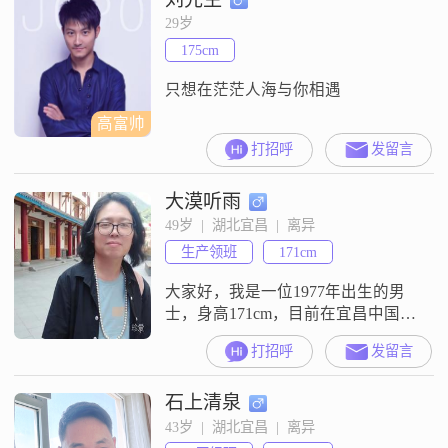
有自己的原则，不会轻易改变。我
29岁
也很幽默风趣，善于调节气氛，让
175cm
周围的人感到轻松愉快。此外，我
自信果断，面对困难和挑战时，能
只想在茫茫人海与你相遇
够迅
高富帅
打招呼
发留言
大漠听雨
49岁  |  湖北宜昌  |  离异
生产领班
171cm
大家好，我是一位1977年出生的男
士，身高171cm，目前在宜昌中国能
建工作##3002##我的月收入在12001
打招呼
发留言
到20000元之间，虽然不算特别高，
但还算稳定，能够满足基本的生活
石上清泉
需求##3002##我的学历是大专，在
工作中积累了不少经验##3002##我
43岁  |  湖北宜昌  |  离异
性格比较温和，耐心包容是我最大