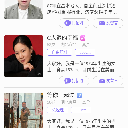
时我喜欢外出
87年宜昌本地人，自主创业深耕酒
店/企业制服行业，济南深耕多年，
现已回宜昌拓展分公司，重心逐步
打招呼
发留言
转回本地，长期定居发展##3002##
有车有房，收入稳定，性格踏实靠
C大调的幸福
谱，真心找结婚对象，希望遇到真
诚##3001##三观契合的另一半
52岁  |  湖北宜昌  |  离异
##3002##烟火安稳，静待正缘！
自由职业
153cm
大家好，我是一位1974年出生的女
士，身高153cm，目前生活在美丽的
宜昌##3002##我拥有中专学历，在
打招呼
发留言
工作中努力进取，现在月收入已超
过50000元##3002##我对生活的态度
等你一起过
是热爱并追求，无论是事业还是生
活品质，我都希望能做到最好
50岁  |  湖北宜昌  |  离异
##3002##性格方面，我温柔体贴，
总经理
170cm
善于理解和关心他人##3002##我相
信感情
大家好，我是一位1976年出生的男
士，身高170cm，目前居住在美丽的