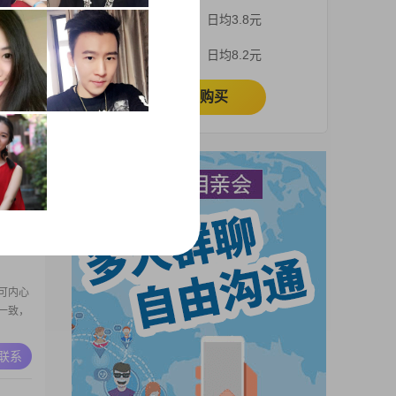
和你一
3个月
日均3.8元
平凡的
的快乐
A联系
1个月
日均8.2元
立即购买
爱你到
A联系
可内心
一致，
A联系