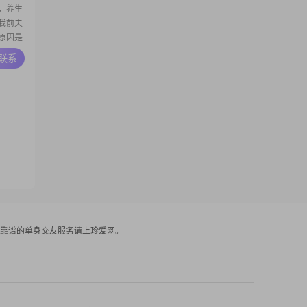
，养生
是我前夫
的原因是
太厉
A联系
我前夫夹
##我希
靠谱的单身交友服务请上珍爱网。