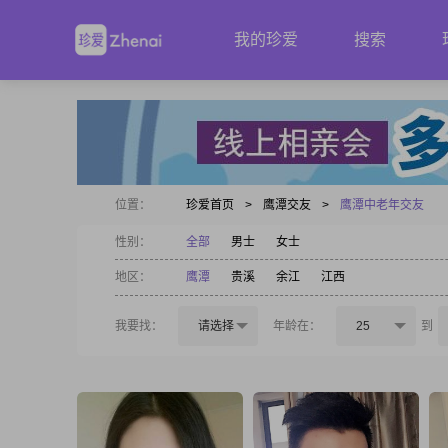
我的珍爱
搜索
位置：
珍爱首页
>
鹰潭交友
>
鹰潭中老年交友
性别：
全部
男士
女士
地区：
鹰潭
贵溪
余江
江西
我要找：
请选择
年龄在：
25
到