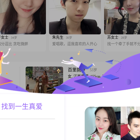
于女士
朱先生
苏女士
34岁
30岁
28岁
精分逗比 贪吃微胖
爱唱歌，逗我喜欢的人开心
找一个牵了手就不
百里挑伊
53岁
女, 江西鹰潭, 155cm, 离异, 小学教师
3cm，
（本人学历南昌大学本科，手快点错了）我
000元之
性格内敛安静的人。平时喜欢宅在家里追追
熟稳重的
养花，吃吃小零食，搞搞小卫生。周末偶尔
对挑战，
爬爬附近的小土坡，接触一下大自然。希望
 找到一生真爱
A联系
跟T
解决的办
身心健康的人，有人格魅力和生命力。
家庭还是
时
MiGnon
53岁
女, 江西鹰潭, 160cm, 丧偶, 自由职业
直爽，希
我是一个细心体贴的人，我承诺在你疲惫的