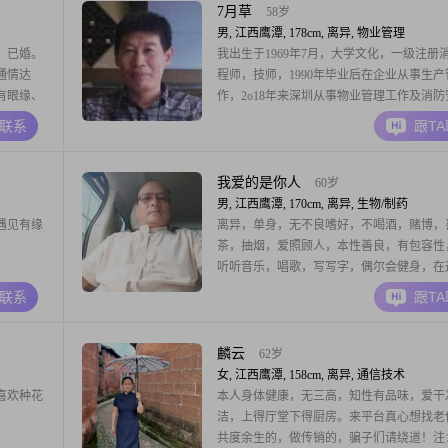
7月草
58岁
男, 江西鹰潭, 178cm, 离异, 物业管理
，已婚。
我出生于1969年7月，大学文化，一级注册
通情达
程师，技师，1990年毕业后在企业从事生产
有眼缘、
作，2o18年来深圳从事物业管理工作及消防
相近、体
作。有一女儿99年出生已成家。在此平台想
A联系
跟T
得来的另一伴共度余生。
我爱的是你人
60岁
男, 江西鹰潭, 170cm, 离异, 生物/制药
遇见有缘
离异，单身，无不良嗜好，不喝酒，赌博，
茶，抽烟，爱照顾人，本性善良，有包容性
听听音乐，唱歌，写写字，偶尔会健身，在
望遇上真心的人，非诚勿扰##3002##
A联系
跟T
麟云
62岁
女, 江西鹰潭, 158cm, 离异, 通信技术
喜欢种花
本人身体健康，无三高，知性有品味，爱干
洁，上得厅堂下得厨房。来平台真心想找老
共度余生的，做传销的，骗子们请绕道！注