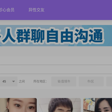
珍心会员
异性交友
45
之间
所在地区：
省/直辖市
市/区