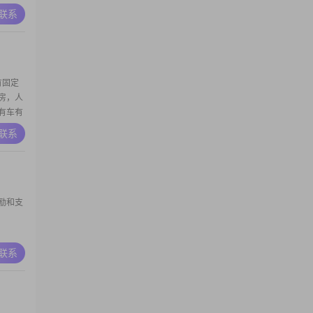
在任何
A联系
有固定
房，人
有车有
生。
A联系
励和支
A联系