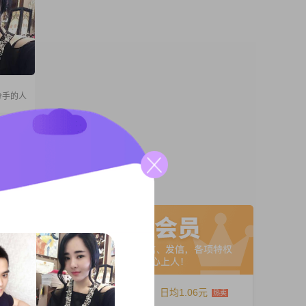
分手的人
是一个
剧，养
和同学
你是个
A联系
12个月
日均1.06元
时候给