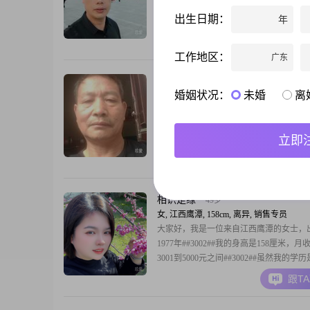
望能在这茫茫人海遇到一个有缘人
出生日期：
年
跟T
工作地区：
广东
雄鹰秀才
60岁
婚姻状况：
未婚
离
男, 江西鹰潭, 170cm, 离异, 销售总监
找一个有共鸣的异性朋友，挑灯夜谈，擦
花
立即
跟T
相识是缘
49岁
女, 江西鹰潭, 158cm, 离异, 销售专员
大家好，我是一位来自江西鹰潭的女士，
1977年##3002##我的身高是158厘米，月
3001到5000元之间##3002##虽然我的学
以下，但我一直保持着积极向上的生活态
跟T
##3002##我性格开朗，总是爱笑，善于
##3002##在我看来，真诚的交流是建立