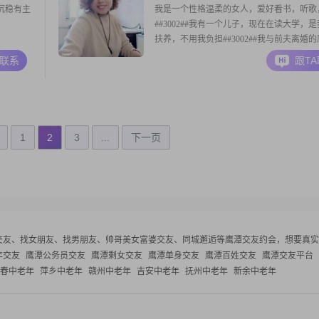
沉稳有主
我是一个性格温柔的女人，爱好看书，听歌
##3002##我有一个儿子，现在在读大学，
扶养，不用我负担##3002##我与前夫离婚
我小姑（我小姑婚姻不好）和婆婆（寡妇）
A联系
跟T
害，我老公又是一个孝子##3002##我不想
在婆媳之间左右为难，所以选择离婚##3002
望找一个可以一起聊聊天，散
1
2
3
...
下一页
交友、找女朋友、找男朋友、帅哥美女富婆交友、同城邂逅等
鹰潭交友约会，想要真实
年交友
鹰潭公务员交友
鹰潭剩女交友
鹰潭单身交友
鹰潭百姓交友
鹰潭交友平台
春中老年
萍乡中老年
赣州中老年
吉安中老年
抚州中老年
新余中老年