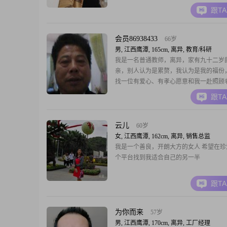
跟T
会员86938433
66岁
男, 江西鹰潭, 165cm, 离异, 教育/科研
我是一名普通教师，离异，家有九十二岁
亲，别人认为是累赘，我认为是我的福份
找一位有爱心、有孝心愿意和我一赴照顾
一半，走完下半生，我没有充值看不到信
跟T
信缘份，有情人总归会有办法走到一起的
忧，谢谢！'
云儿
60岁
女, 江西鹰潭, 162cm, 离异, 销售总监
我是一个善良，开朗大方的女人 希望在珍
个平台找到我适合自己的另一半
跟T
为你而来
57岁
男, 江西鹰潭, 170cm, 离异, 工厂经理