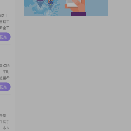
消防工
管理工
安全工
找个聊
A联系
喜欢喝
，平时
这里希
A联系
净整
伴携手
：本人