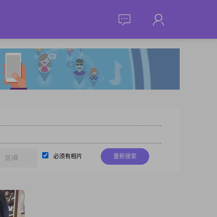
必须有相片
重新搜索
区/县