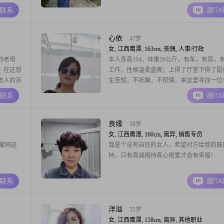
工作生活在江西，已在央企退休，可以随你
A联系
跟T
地方生活。介意异地的勿扰。谢谢。
心依
47岁
女, 江西鹰潭, 163cm, 丧偶, 人事/行政
的老母
本人身高164，体重59公斤，有车，有房，
，在这想
工作，性格温柔直爽；上得了厅堂下得了厨
老人的另
生苦短，不折腾，不矫情，来这里寻找一位
，但我相
房有事业、为人正直的伴侣，度过自己的余
A联系
跟T
，非诚勿
良缘
58岁
女, 江西鹰潭, 160cm, 离异, 销售专员
爱网这
我是个没有自信的女人，希望对方给我的鼓
持，只有真诚相待真心相爱才会有幸福！
A联系
跟T
洋溢
55岁
女, 江西鹰潭, 158cm, 离异, 其他职业