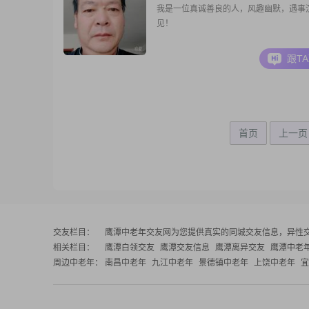
我是一位真诚善良的人，风趣幽默，遇事
见！
跟T
首页
上一页
交友栏目：
鹰潭中老年交友网
为您提供真实的同城交友信息，异性
相关栏目：
鹰潭白领交友
鹰潭交友信息
鹰潭离异交友
鹰潭中老
周边中老年：
南昌中老年
九江中老年
景德镇中老年
上饶中老年
宜