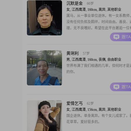
基础##3002##我
沉默是金
60岁
女, 江西鹰潭, 160cm, 离异, 其他职业
属马，从一事业单位退休。有一女系教师
没有任何负担及羁绊，时间自由。善良、
理，无不良嗜好。希望在此平台邂逅一位
心胸开阔、正派善良、无不良嗜好、三观
跟T
制内的男士共度余生。
黄琍利
57岁
男, 江西鹰潭, 160cm, 丧偶, 自由职业
世界布满了我们相遇的几率，但何时才是
的你。
跟T
爱情乞丐
62岁
女, 江西鹰潭, 156cm, 离异, 其他职业
国企退休。单身离异。有个女儿成家了。
花草草。爱好挺多的。