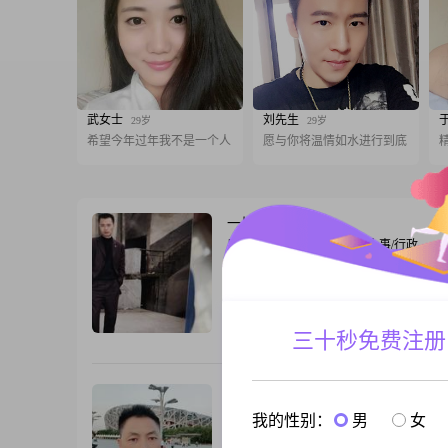
武女士
刘先生
29岁
29岁
希望今年过年我不是一个人
愿与你将温情如水进行到底
一片一片
54岁
男, 江西鹰潭, 173cm, 离异, 人事/行政
大家好，我是一位1972出生的男士，身高17
目前在鹰潭工作。我的月收入在12001到20
间，拥有大专学历。我觉得自己是一个成
人，生活中总能保持自信果断的态度。面
三十秒免费注册
跟T
我总是乐观积极，相信任何困难都能找到
法。责任感对我来说非常重要，无论是对
工作，我都会尽全力去承担和完成。我平
摇风到天涯
54岁
男, 江西鹰潭, 170cm, 离异, 物流专员
我的性别：
男
女
我是一个重情重义的人，对感情专一性格