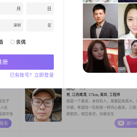
你一个温暖的拥抱，在你遇到困难的时候，
月
日
起并肩作战，我会珍惜，我们在一起每一个
日子，无论是柴米油盐琐事，还是欢声笑语
A联系
跟T
时光！！！！！
深圳
区
遥风到天涯
54岁
婚
丧偶
男, 江西鹰潭, 171cm, 离异, 商务经理
出心灵火
我在天涯：你在哪？你若陪我到天涯：我定
海枯石烂。
注册
A联系
跟T
已有账号？立即登录
随心
51岁
男, 江西鹰潭, 173cm, 离异, 工程师
出生于
我是一个善良，本份的人，虽看起来高大，
收入在
仔细，希望找一位和我一样内心善良，三观
历是高中及
顾家的，相互体凉，共度余生
度
A联系
跟T
与人沟通
良好关系的