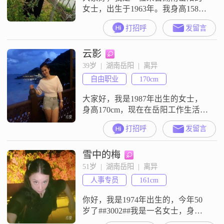
女士，出生于1963年。我身高158厘
米，虽然不算特别高挑，但我认为
打招呼
发留言
身高并不是最重要的，健康和能力
才是关键。我的月收入在3001到
云影
5000元之间，能够满足基本的生活
需求，并且有一定的经济独立性。
39岁  |  湖南岳阳  |  离异
我拥有中专学历，在工作中积累了
自由职业
170cm
丰富的经验，也培养了我独立自信
的性格。在生活中，我是一个善解
大家好，我是1987年出生的女士，
人意的
身高170cm，现在在岳阳工作生活
##3002##我的学历是高中及以下，
打招呼
发留言
目前的月收入在3001到5000元这个
区间##3002##关于我自己，我是一
雪中的梅
个真诚可靠的人，平时性格随和，
比较容易相处##3002##在生活上，
51岁  |  湖南岳阳  |  离异
我比较喜欢精致生活，会用心对待
人事专员
161cm
日常的点点滴滴##3002##我希望能
在
你好，我是1974年出生的，今年50
岁了##3002##我是一名女士，身高
是161cm##3002##目前我的工作地在