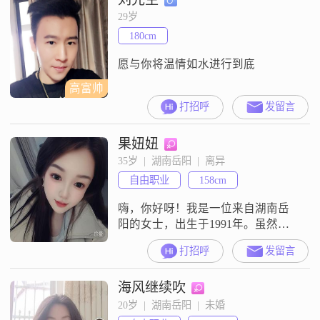
我独立自信，对待生活和工作都有
29岁
着自己的坚持和追求。在家庭方
180cm
面，我始终认为家庭是生活的重
心，我会尽自己最大的努力去维护
愿与你将温情如水进行到底
家庭的和谐与幸
高富帅
打招呼
发留言
果妞妞
35岁  |  湖南岳阳  |  离异
自由职业
158cm
嗨，你好呀！我是一位来自湖南岳
阳的女士，出生于1991年。虽然我
的身高只有158cm，但我相信，身高
打招呼
发留言
并不是决定我们是否合适的关键因
素。我性格开朗，总是爱笑，我觉
海风继续吹
得生活就应该充满阳光和快乐。我
也非常温柔体贴，善于关心和照顾
20岁  |  湖南岳阳  |  未婚
他人。在收入方面，我每月有5001