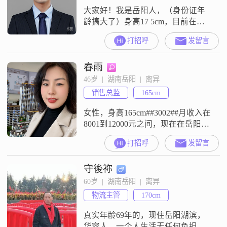
能一起分担简单人生——比如下班
大家好！我是岳阳人，（身份证年
后一起买菜做饭散步看
龄搞大了）身高17 5cm，目前在岳
阳工作。我的月收入在8001到12000
打招呼
发留言
元之间本人成熟稳重，家庭责任感
强，我希望能找到一个理解我、支
春雨
持我的伴侣，一起共同经营一个温
馨的家庭。如果你也重视家庭，愿
46岁  |  湖南岳阳  |  离异
意和我一起努力，我们可以进一步
销售总监
165cm
了解彼此，看看是否适合走到一
起。
女性，身高165cm##3002##月收入在
8001到12000元之间，现在在岳阳工
作##3002##我的学历是中专
打招呼
发留言
##3002##我是一个善解人意的人，
平时能够体谅他人的感受##3002##
守後祢
我独立自信，有自己的想法和主
见，可以独立处理生活中的事情
60岁  |  湖南岳阳  |  离异
##3002##我性格乐观积极，以前我
物流主管
170cm
以为婚姻是依靠##3001##是归
真实年龄69年的，现住岳阳湖滨，
华容人，一个人生活无任何负担，