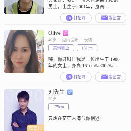
大家好，我是一位来自湖南岳阳的
男士，出生于2001年，身高
170cm##3002##目前，我在岳阳有一
打招呼
发留言
份稳定的工作，月收入在8001到
12000元之间##3002##虽然我的学历
Olive
是高中及以下，但我一直保持着积
极向上的态度，努力提升自己
40岁  |  湖南岳阳  |  丧偶
##3002##我热爱跑步，这不仅是我
其他职业
161cm
的一种锻炼方式，也是我释放压力
的途径##3002
嗨，你好呀！我是一位出生于 1986
年的女士，身高 161cm##3002##我
在岳阳工作，收入嘛，在 12001 -
打招呼
发留言
20000 元之间##3002##学历是大专
##3002##我觉得自己最大的特点就
刘先生
是温柔体贴，善解人意##3002##在
生活中，我总是能敏锐地察觉到他
29岁
人的情绪变化，并且会尽力去理解
175cm
和安慰##3002
只想在茫茫人海与你相遇
高富帅