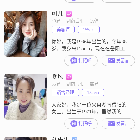
活有另一半相互照顾，平凡生活余
可儿
生衣食无忧##3002##
40岁  |  湖南岳阳  |  丧偶
美容师
155cm
你好，我是1986年出生的，今年38
岁。我身高155cm，现在在岳阳工作
生活。我的学历是高中及以下，目
打招呼
发留言
前的月收入在5001到8000元之间。
我的性格比较开朗爱笑，平时待人
晚风
真诚可靠，心态上也比较乐观积
极。我觉得生活就是要享受当下，
55岁  |  湖南岳阳  |  离异
同时也希望能和另一半共同进步。
销售经理
152cm
在感情里，我觉得信任和包容是很
重要的事情，我向往那种细水长流
大家好，我是一位来自湖南岳阳的
的
女士，出生于1971年。虽然我的身
高只有152cm，但我相信身高并不是
打招呼
发留言
衡量一个人的全部标准。我性格开
朗，总是爱笑，这让我在生活中总
刘先生
能给周围的人带来情绪上的愉悦。