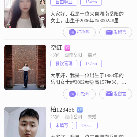
自由职业
154cm
到8000元的稳定收入，能够满足基
本的生活需求，并且我也懂得如何
大家好，我是一位来自湖南岳阳的
理
女士，出生于2006年##3002##虽然
我的身高只有154cm，但我相信，身
打招呼
发留言
高并不是衡量一个人的全部标准
##3002##我性格温柔体贴，真诚可
空缸
靠，总是愿意信任和包容他人
##3002##我相信，真正的感情需要
43岁  |  湖南岳阳  |  离异
双向付出和真诚的沟通##3002##在
餐饮管理
157cm
生活态度上，我追求简单幸福，注
重健康管理，喜
大家好，我是一位出生于1983年的
岳阳女士##3002##身高157厘米，目
前月收入在3001到5000元之间，拥
打招呼
发留言
有中专学历##3002##我性格善解人
意，热爱生活，总是以热情大方的
柏123456
态度对待身边的每一个人##3002##
生活中，我非常喜欢有仪式感的小
25岁  |  湖南岳阳  |  未婚
事，这让我感到特别温馨和幸福
未填写
170cm
##3002##我非常重视家庭责任，认
为家