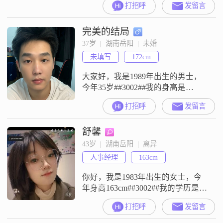
打招呼
发留言
岳阳，月收入在3001到5000元之间
##3002##关于学历，我是高中及以
完美的结局
下的学历##3002##在性格方面，我
是一个温柔体贴的人，平时待人接
37岁  |  湖南岳阳  |  未婚
物比较温和##3002##同时我也比较
未填写
172cm
独立自信，有自己的处
大家好，我是1989年出生的男士，
今年35岁##3002##我的身高是
172cm##3002##我的学历是大专
打招呼
发留言
##3002##我现在的工作地在岳阳，
月收入在8001元到12000元这个区间
舒馨
##3002##关于我的个人特征，大家
可以看到我是一个稳重可靠的人
43岁  |  湖南岳阳  |  离异
##3002##我对待生活的态度是活在
人事经理
163cm
当下##3002##在闲暇时
你好，我是1983年出生的女士，今
年身高163cm##3002##我的学历是大
专，目前的工作地在珠海，月收入
打招呼
发留言
在8001元到12000元之间##3002##我
的性格特征有温柔体贴，善解人