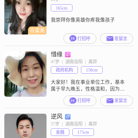
165cm
我崇拜你像英雄你疼我像孩子
白富美
打招呼
发留言
惜缘
47岁  |  湖南岳阳  |  离异
政府机构
158cm
大家好！我在事业单位工作，基本
属于早九晚五，性格温和，因为在
岳阳市有朋友跟亲戚，一直很喜欢
打招呼
发留言
岳阳这座城市，希望后半生能在岳
阳市定居，我不打牌，不宵夜，由
逆风
于社交圈太小，希望借助平台有缘
认识相守一生的另一半，希望对方
57岁  |  湖南岳阳  |  离异
善良、踏实、真诚、人品好，有稳
金融
175cm
定工作，我们彼此能聊到一起，也