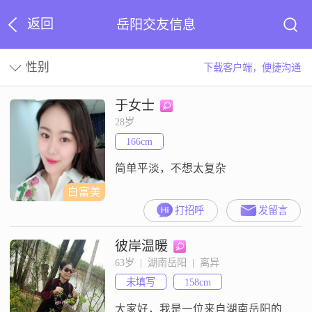
返回
岳阳交友信息
性别
下载客户端，便捷沟通
于女士
28岁
166cm
简单平淡，不想太复杂
白富美
打招呼
发留言
彼岸温暖
63岁  |  湖南岳阳  |  离异
未填写
158cm
大家好，我是一位来自湖南岳阳的