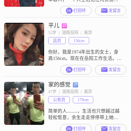
我性格内向，爱静，喜欢自驾游，
打招呼
发留言
余生漫漫，不求轰轰烈烈，只愿三
餐四季有你相伴。懂彼此的温柔，
平儿
容彼此的小脾气，一起烟火寻常，
一起慢慢变老，愿与你携手，岁岁
52岁  |  湖南岳阳  |  离异
年年，岁岁平安。有诚意找伴，非
店员
156cm
诚勿扰。
你好，我是1974年出生的女士，身
高156cm，现在在岳阳工作生活。我
的月收入在3001到5000元这个区
打招呼
发留言
间，学历是高中及以下。平时我有
一些自己的小爱好，喜欢音乐欣
家的感觉
赏，也愿意研究美食烹饪，平时也
会自己动手做吃的。我还对摄影修
47岁  |  湖南岳阳  |  离异
图感兴趣，偶尔会拍些照片再简单
公务员
179cm
修一修。平时也会做植物养护，在
家里养些花花草草。我还关注时尚
简单的人.........，生活也只想越过越
穿搭，
轻松怄意，余生走走停停带上她看
看周围美的一切，享受家的温暖有
打招呼
发留言
爱有会有被爱##3002##只想好好生