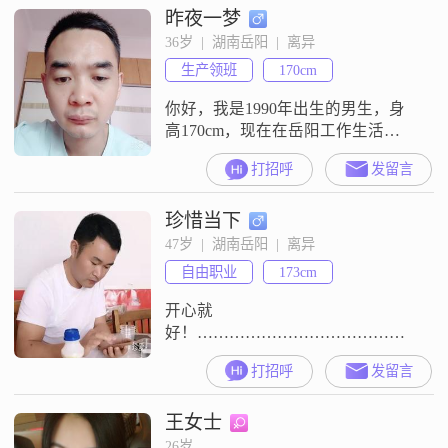
昨夜一梦
意，独立自信，随和易相处，真诚
可靠##3002##我正在寻找一段真诚
36岁  |  湖南岳阳  |  离异
的关系，希望在这里认识合适的人
生产领班
170cm
##3002##如果你觉得我们的情况比
你好，我是1990年出生的男生，身
高170cm，现在在岳阳工作生活
##3002##我的学历是中专，目前月
打招呼
发留言
收入在8001到12000元之间##3002##
我觉得两个人相处，真诚是最基本
珍惜当下
的，所以我一直坚持真诚相待
##3002##在感情里，我也看重相互
47岁  |  湖南岳阳  |  离异
尊重，觉得彼此信任很重要，平时
自由职业
173cm
也会多些包容和理解##3002##我自
认是个
开心就
好！………………………………、
…、
打招呼
发留言
王女士
26岁